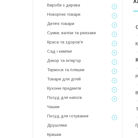
Х
Вироби з дерева
Новорічні товари
Дитячі товари
Сумки, валізи та рюкзаки
Краса та здоров'я
К
Сад і кемпінг
Декор та інтер'єр
Термоси та пляшки
P
Товари для дітей
Кухонні предмети
В
Посуд для напоїв
Чашки
Т
Посуд для готування
Г
Друшляки
Кришки