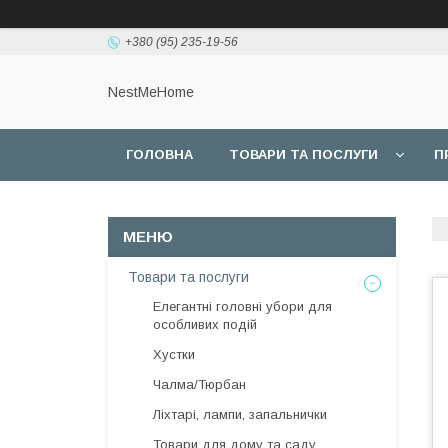
+380 (95) 235-19-56
NestMeHome
ГОЛОВНА
ТОВАРИ ТА ПОСЛУГИ
П
Товари та послуги
Елегантні головні убори для
особливих подій
Хустки
Чалма/Тюрбан
Ліхтарі, лампи, запальнички
Товари для дому та саду