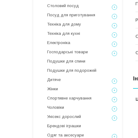
П
Столовий посуд
Посуд для приготування
Р
Техніка для дому
Техніка для кухні
С
Електроніка
Господарські товари
С
Подушки для спини
Подушки для подорожей
І
Дитяче
Жінки
Спортивне харчування
Ц
Чоловіки
Унісекс дорослий
Брендові іграшки
Одяг та аксесуари