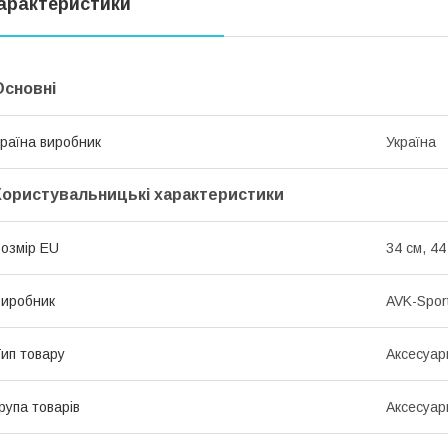
арактеристики
Основні
раїна виробник
Україна
Користувальницькі характеристики
озмір EU
34 см, 44
иробник
AVK-Spor
ип товару
Аксесуар
рупа товарів
Аксесуар