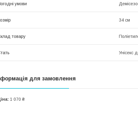
огодні умови
Демісезо
озмір
34 см
клад товару
Поліетил
тать
Унісекс 
нформація для замовлення
іна:
1 070 ₴