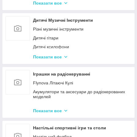
Конструктор для малюків з великими деталями
Показати все
Конструктори магнітні
Тривимірні пазли-конструктори
Дитячі Музичні Інструменти
Металеві конструктори
Різні музичні інструменти
Дитячі гітари
Дитячі ксилофони
Дитячі Синтезатори та Піаніно
Показати все
Дитячі барабани
Іграшки на радіокеруванні
Flynova Літаючі Кулі
Акумулятори та аксесуари до радіокерованих
моделей
Машинки на радіокеруванні
Показати все
Радіокеровані іграшкові крани, екскаватори
Настільні спортивні ігри та столи
Настільний футбол