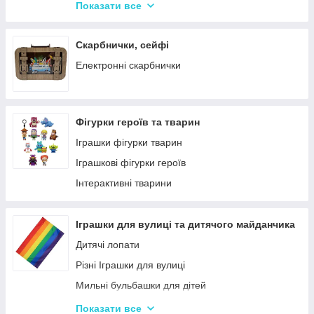
Крейда для Малювання
Насоси для матрасів та гумових виробів
Показати все
Художня творчість
Надувні іграшки для басейну та купання
Рукоділля
Надувні матраци
Скарбнички, сейфі
Валіза для малювання
Дитячі надувні басейни
Електронні скарбнички
Пальчикові фарби
Надувні Круги та Плотики для плавання
Фігурки героїв та тварин
Іграшки фігурки тварин
Іграшкові фігурки героїв
Інтерактивні тварини
Іграшки для вулиці та дитячого майданчика
Дитячі лопати
Різні Іграшки для вулиці
Мильні бульбашки для дітей
Гойдалки для дітей
Показати все