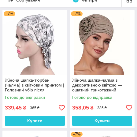
–7%
–7%
Жіноча шапка-тюрбан
Жіноча шапка-чалма з
(чалма) з квітковим принтом |
декоративною квіткою —
Головний убір після
ошатний трикотажний
хіміотерапії, при алопеції |
тюрбан, колір Кава з
Готово до відправки
Готово до відправки
Літня хустка на голову
молоком
339,45
358,05
₴
₴
365 ₴
385 ₴
Купити
Купити
–7%