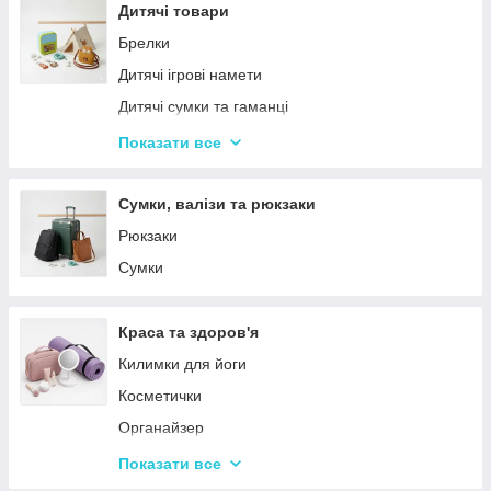
Столовий посуд
Дитячі товари
Хвойні гірлянди
Брелки
Дитячі ігрові намети
Дитячі сумки та гаманці
Дитячі фотокамери
Показати все
Ланчбокси
Сумки, валізи та рюкзаки
Рюкзаки
Сумки
Краса та здоров'я
Килимки для йоги
Косметички
Органайзер
Косметичні дзеркала
Показати все