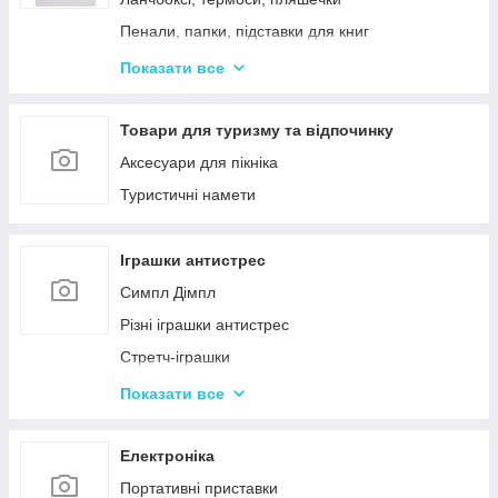
Пенали, папки, підставки для книг
Фарбі, пензлики, альбоми
Показати все
Ручки, олівці, фломастери, маркери
Зошити, блокноти, щоденники, обкладинки
Товари для туризму та відпочинку
Наклейки, стікери, закладки
Аксесуари для пікніка
Кольоровий папір, картон, клей
Туристичні намети
Гумка, стругачки, ножиці, коректор, гумки для
гришів
Іграшки антистрес
Циркулі, лінійки, трафарети
Симпл Дімпл
Художні аксесуари та інструменти
Різні іграшки антистрес
Стретч-іграшки
Іграшки Pop it
Показати все
Слайми та лизуни
Електроніка
Портативні приставки