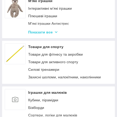
Лялькові будиночки
М'які іграшки
Візочки для ляльок
Інтерактивні м'які іграшки
Ліжечка для ляльок
Плюшеві іграшки
Одяг та аксесуари для Ляльок
М'які іграшки Антистрес
Іграшки для лялькового театру
Показати все
М'які іграшки персонажі Мультфільмів
Товари для спорту
Товари для фітнесу та аеробіки
Товари для активного спорту
Силові тренажери
Захисні шоломи, налокітники, наколінники
Іграшки для малюків
Кубики, пірамідки
Бізіборди
Сортери, логіки для малюків