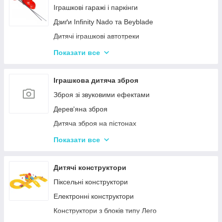
Нічні світильники для немовлят
Іграшкові гаражі і паркінги
Дитячий посуд
Дзиґи Infinity Nado та Beyblade
Дитяча гігієна та догляд
Дитячі іграшкові автотреки
Дитяча безпека
Іграшкова залізниця та потяги
Показати все
Соски, пустушки, прорізувачі
Іграшкові машинки
Дитячий іграшковий інструмент
Іграшкова дитяча зброя
Іграшкові роботи-трансформери
Зброя зі звуковими ефектами
Ігрові рольові набори для хлопчиків
Дерев'яна зброя
Дитяча зброя на пістонах
Дитячі водяні пістолети, автомати
Показати все
Дитячі іграшкові автомати на пульках
Дитячі іграшкові луки, стріли, арбалети
Дитячі конструктори
Іграшкові пістолети
Піксельні конструктори
Дитячі пістолети, гвинтівки з м'якими кулями
Електронні конструктори
Конструктори з блоків типу Лего