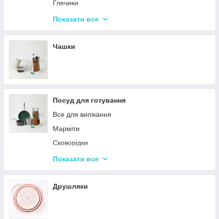
Набори кухонних ножів і лопаток
Глечики
Маслянки
Склянки
Показати все
Пляшки для олії
Чарки
Келихи
Чашки
Посуд для готування
Все для випікання
Марміти
Сковорідки
Ківші
Показати все
Кастрюли
Друшляки