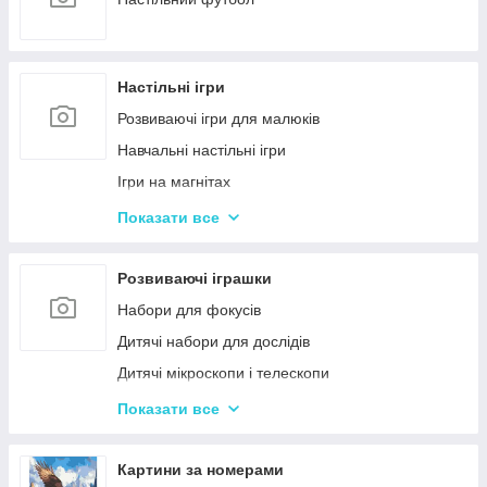
Настільні ігри
Розвиваючі ігри для малюків
Навчальні настільні ігри
Ігри на магнітах
Ігри-бродилки
Показати все
Дуплет і Мемо
Крокодил
Розвиваючі іграшки
Аліас Або Скажи Інакше
Набори для фокусів
Гра Хто Я?
Дитячі набори для дослідів
Вікторина
Дитячі мікроскопи і телескопи
Твістер
Розвиваючі Магніти для дітей
Показати все
Карткові настільні ігри
Пазли
Ігри типу Дженга
Дитячі ноутбуки, планшети
Картини за номерами