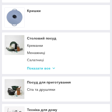
Кришки
Столовий посуд
Креманки
Менажниці
Салатниці
Сітки та кошики для фрі
Показати все
Страви
Посуд для дітей
Посуд для приготування
Сервізи
Сіта та друшляки
Столове приладдя
Столові сервізи
Техніка для дому
Бульйонниці