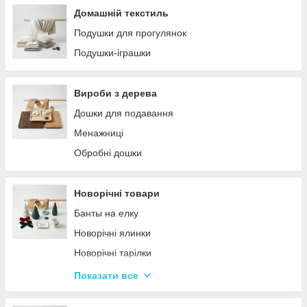
Домашній текстиль
Подушки для прогулянок
Подушки-іграшки
Вироби з дерева
Дошки для подавання
Менажниці
Обробні дошки
Новорічні товари
Банты на елку
Новорічні ялинки
Новорічні тарілки
Новорічні фігурки та статуетки
Показати все
Новорічні чашки