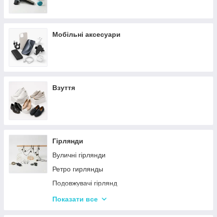
Мобільні аксесуари
Взуття
Гірлянди
Вуличні гірлянди
Ретро гирлянды
Подовжувачі гірлянд
Хатні гірлянди
Показати все
LED стрічки