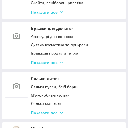
Дерев'яні дитячі конструктори
Скейти, пеніборди, рипстіки
Різні дерев'яні іграшки
Каталки та толокари
Показати все
Дерев'яні сортери і логіки
Біговели для дітей
Іграшки для дівчаток
Аксесуарі для волосся
Дитяча косметика та прикраси
Іграшкові продукти та їжа
Іграшковий посуд
Показати все
Дитячі ігрови набори побутової техніки
Дитячі ігрові набори для прибирання
Ляльки дитячі
Дитячі рольові набори лікаря
Ляльки пупси, бебі борни
Дитячий ігровий набір кухня
М'яконобивні ляльки
Дитячий ігровий магазин, касса
Лялька манекен
Іграшковий салон краси, трюмо
Барбі та схожі ляльки
Показати все
Маленькі дитячі ляльки