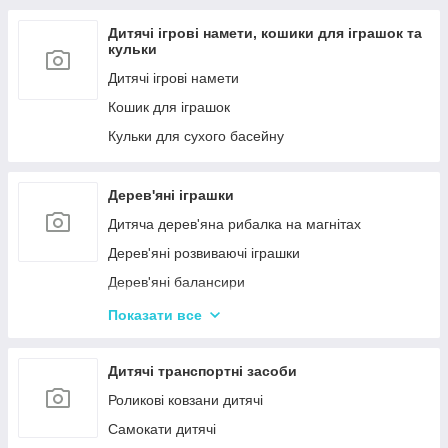
Дитячі ігрові намети, кошики для іграшок та
кульки
Дитячі ігрові намети
Кошик для іграшок
Кульки для сухого басейну
Дерев'яні іграшки
Дитяча дерев'яна рибалка на магнітах
Дерев'яні розвиваючі іграшки
Дерев'яні балансири
Дерев'яні пазли для дорослих
Показати все
Дерев'яні дитячі пазли
Дерев'яні іграшки-лабіринти
Дитячі транспортні засоби
Дерев'яні іграшкові кубики, пірамідки
Роликові ковзани дитячі
Дерев'яні іграшки-шнурівки
Самокати дитячі