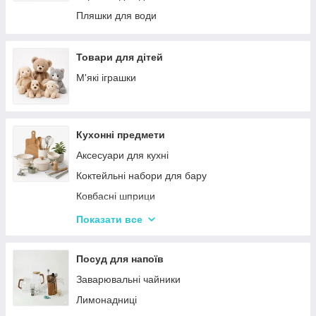
Палатки
Цукерки
Пляшки для води
Каремати та туристичні килимки
Тримачі для паперових рушників
Меблі для кемпінгу
Серветниці
Товари для дітей
Спальні мішки
Годинник настінний
М'які іграшки
Туристические души
Меблі
Садові та пляжні парасольки
Пепельниці
Кухонні предмети
Підсвічники
Аксесуари для кухні
Вази для квітів
Коктейльні набори для бару
Статуетки
Ковбасні шприци
Кухонні підставки
Показати все
Сушарки для посуду
Терки
Посуд для напоїв
Набори для спецій
Заварювальні чайники
Ємності для зберігання
Лимонадниці