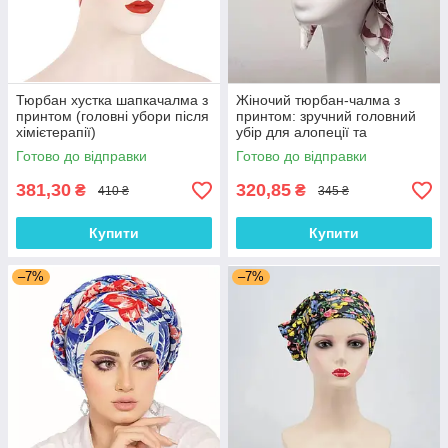
Тюрбан хустка шапкачалма з
Жіночий тюрбан-чалма з
принтом (головні убори після
принтом: зручний головний
хімієтерапії)
убір для алопеції та
відновлення після
Готово до відправки
Готово до відправки
хімієтерапії
381,30
320,85
₴
₴
410 ₴
345 ₴
Купити
Купити
–7%
–7%