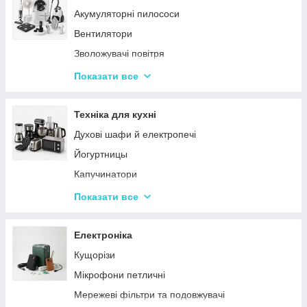
Акумуляторні пилососи
Тарілки
Вентилятори
Зволожувачі повітря
Пральні машинки
Показати все
Ваги підлогові
Набори для грумінгу
Техніка для кухні
Машинки для видалення ковтунців
Духові шафи й електропечі
Праски
Йогуртницы
Отпариватели
Капучинатори
Пилососи
Інша дрібна техніка
Показати все
Чопери та подрібнювачі
Сендвічниці та бутербродниці
Електроніка
Соковичавниці
Кущорізи
Мультиварки та скороварки
Мікрофони петличні
Міксери
Мережеві фільтри та подовжувачі