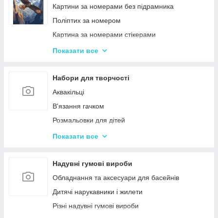
Ігри-головоломки
Інтерактивні розмовляючі плакати
Картини за номерами без підрамника
Дитяче Лото і Доміно
Спіннери
Поліптих за номером
Гра Морський Бій
Картина за номерами стікерами
Різні Настільні ігри
Алмазна Мозаїка за номерами
Показати все
Єрудит (скрабл)
Картині для дерева
Монополія - настільна гра
Стандартні картини за номерами
Набори для творчості
Мафія
Розпис по полотну
Аквакільці
Шахи і Шашки
Полотна з Підрамником
В'язання гачком
Набори для гри в покер
Алмазна мозаїка для дітей
Розмальовки для дітей
Карткові ігри для дорослих 18+
Акрилові фарби
Показати все
Вишивка хрестиком
Гравюра для дітей
Надувні гумові вироби
Кінетичний пісок
Обладнання та аксесуари для басейнів
Дитячий Пластилін
Дитячі нарукавники і жилети
Декупаж
Різні надувні гумові вироби