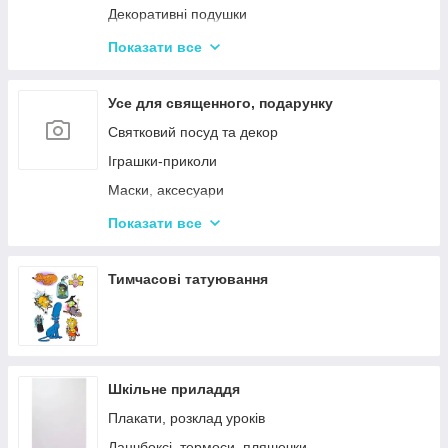
Декоративні подушки
Дитячі парасольки
Показати все
Значки і брелоки
Усе для священного, подарунку
Святковий посуд та декор
Іграшки-приколи
Маски, аксесуари
Повітряні кульки
Показати все
Подарункова упаковка
Фоторамки і фотоальбоми
Тимчасові татуювання
Новорічні іграшки та товари
Шкільне приладдя
Плакати, розклад уроків
Ланчбоксі, термоси, пляшечки