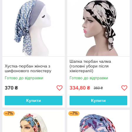
Шапка тюрбан чалма
Хустка-тюрбан жіноча з
(головні убори після
шифонового поліестеру
хіміотерапії)
Готово до відправки
Готово до відправки
370
334,80
₴
₴
360 ₴
Купити
Купити
–7%
–7%