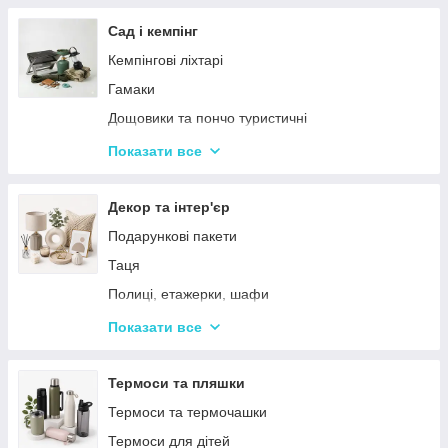
Тримери
Стайлери
Сад і кемпінг
Плойки
Кемпінгові ліхтарі
Машинки для стриження
Гамаки
Воскоплави
Дощовики та пончо туристичні
Лампи для манікюр
Садове освітлення
Показати все
Епілятори
Світлодіодні ліхтарі
Електробритви
Термосумки
Декор та інтер'єр
Фени
Туристичні інструменти та набори
Подарункові пакети
Гофре та випрямлячі для волосся
Туристичні нагрівачі
Таця
Ручні масажери для тіла
Туристичні плити
Полиці, етажерки, шафи
Аксесуари
Серветки сервірувальні
Показати все
Решітки
Тортівниці
Мангали
Сміттєві відра
Термоси та пляшки
Набори для пікніка
Новогодний декор
Термоси та термочашки
Туристичні килимки
Декоративні таці
Термоси для дітей