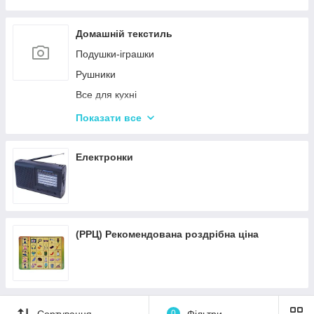
Пісочні набори
Гірки для дитячого майданчика
Домашній текстиль
Зимові іграшки для вулиці
Подушки-іграшки
Повітряні змії
Рушники
Все для кухні
Автотовары
Показати все
Подушки для спини
Подушки для подорожей
Електронки
(РРЦ) Рекомендована роздрібна ціна
Сортування
0
Фільтри