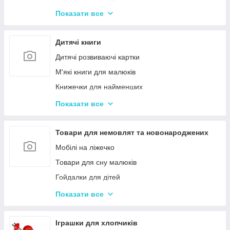
Іграшки з музичними ефектами
Показати все
Мозаїка для дітей
Машинки іграшкові для дітей
Дитячі книги
Дитяче кермо
Дитячі розвиваючі картки
Іграшка Неваляшка
М'які книги для малюків
Каталки з ручкою і на мотузочці
Книжечки для найменших
Розвиваючі килимки
Книги з наклейками
Показати все
Іграшки для ванної та купання малюків
Книжки для дошкільнят
Магнітна риболовля для дітей
Книги для дітей початкових класів
Товари для немовлят та новонароджених
Стрибуни для дітей
Книги для підлітків
Мобілі на ліжечко
Енциклопедії для дітей
Товари для сну малюків
Гойдалки для дітей
Дитячі горщики
Показати все
Брязкальця, підвіски
Розвиваючі килимки для немовлят
Іграшки для хлопчиків