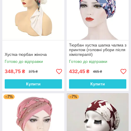
Тюрбан хустка шапка чалма з
принтом (головні убори після
Хустка-тюрбан жіноча
хіміотерапії)
Готово до відправки
Готово до відправки
348,75
432,45
₴
₴
375 ₴
465 ₴
Купити
Купити
–7%
–7%