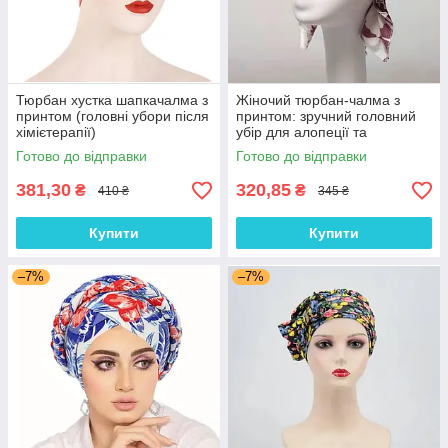
Тюрбан хустка шапкачалма з
Жіночий тюрбан-чалма з
принтом (головні убори після
принтом: зручний головний
хімієтерапії)
убір для алопеції та
відновлення після
Готово до відправки
Готово до відправки
хімієтерапії
381,30
320,85
₴
₴
410 ₴
345 ₴
Купити
Купити
–7%
–7%