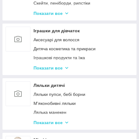
Дерев'яні дитячі конструктори
Скейти, пеніборди, рипстіки
Різні дерев'яні іграшки
Каталки та толокари
Показати все
Дерев'яні сортери і логіки
Біговели для дітей
Іграшки для дівчаток
Аксесуарі для волосся
Дитяча косметика та прикраси
Іграшкові продукти та їжа
Іграшковий посуд
Показати все
Дитячі ігрови набори побутової техніки
Дитячі ігрові набори для прибирання
Ляльки дитячі
Дитячі рольові набори лікаря
Ляльки пупси, бебі борни
Дитячий ігровий набір кухня
М'яконобивні ляльки
Дитячий ігровий магазин, касса
Лялька манекен
Іграшковий салон краси, трюмо
Барбі та схожі ляльки
Показати все
Маленькі дитячі ляльки