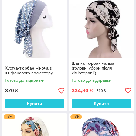
Шапка тюрбан чалма
Хустка-тюрбан жіноча з
(головні убори після
шифонового поліестеру
хіміотерапії)
Готово до відправки
Готово до відправки
370
334,80
₴
₴
360 ₴
Купити
Купити
–7%
–7%