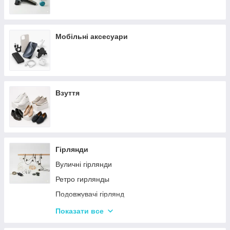
Мобільні аксесуари
Взуття
Гірлянди
Вуличні гірлянди
Ретро гирлянды
Подовжувачі гірлянд
Хатні гірлянди
Показати все
LED стрічки