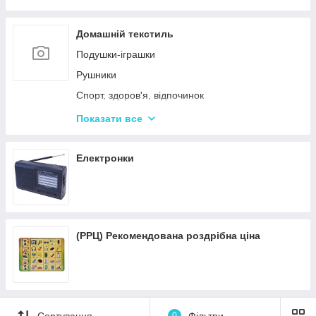
Пісочні набори
Гірки для дитячого майданчика
Домашній текстиль
Зимові іграшки для вулиці
Подушки-іграшки
Повітряні змії
Рушники
Спорт, здоров'я, відпочинок
Краса та здоров'я
Показати все
Все для кухні
Автотовары
Електронки
Подушки для спини
Подушки для подорожей
(РРЦ) Рекомендована роздрібна ціна
Сортування
0
Фільтри