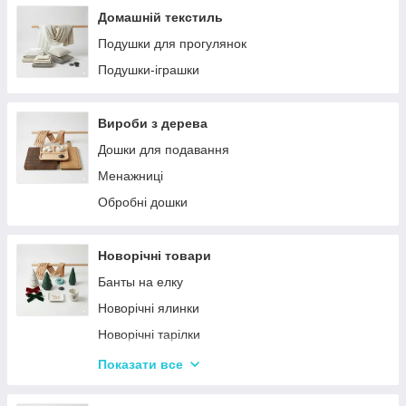
Домашній текстиль
Подушки для прогулянок
Подушки-іграшки
Вироби з дерева
Дошки для подавання
Менажниці
Обробні дошки
Новорічні товари
Банты на елку
Новорічні ялинки
Новорічні тарілки
Новорічні фігурки та статуетки
Показати все
Новорічні чашки