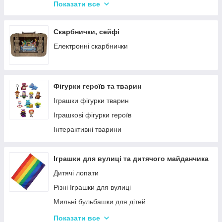
Крейда для Малювання
Насоси для матрасів та гумових виробів
Показати все
Художня творчість
Надувні іграшки для басейну та купання
Рукоділля
Надувні матраци
Скарбнички, сейфі
Валіза для малювання
Дитячі надувні басейни
Електронні скарбнички
Пальчикові фарби
Надувні Круги та Плотики для плавання
Фігурки героїв та тварин
Іграшки фігурки тварин
Іграшкові фігурки героїв
Інтерактивні тварини
Іграшки для вулиці та дитячого майданчика
Дитячі лопати
Різні Іграшки для вулиці
Мильні бульбашки для дітей
Гойдалки для дітей
Показати все