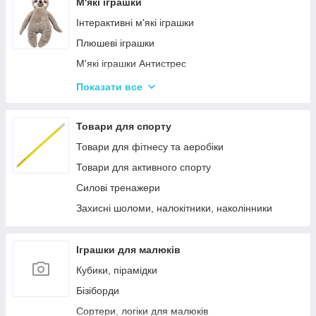
Лялькові будиночки
М'які іграшки
Візочки для ляльок
Інтерактивні м'які іграшки
Ліжечка для ляльок
Плюшеві іграшки
Одяг та аксесуари для Ляльок
М'які іграшки Антистрес
Іграшки для лялькового театру
Показати все
М'які іграшки персонажі Мультфільмів
Товари для спорту
Товари для фітнесу та аеробіки
Товари для активного спорту
Силові тренажери
Захисні шоломи, налокітники, наколінники
Іграшки для малюків
Кубики, пірамідки
Бізіборди
Сортери, логіки для малюків