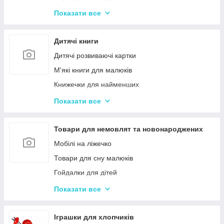
Іграшки з музичними ефектами
Показати все
Мозаїка для дітей
Машинки іграшкові для дітей
Дитячі книги
Дитяче кермо
Дитячі розвиваючі картки
Іграшка Неваляшка
М'які книги для малюків
Каталки з ручкою і на мотузочці
Книжечки для найменших
Розвиваючі килимки
Книги з наклейками
Показати все
Іграшки для ванної та купання малюків
Книжки для дошкільнят
Магнітна риболовля для дітей
Книги для дітей початкових класів
Товари для немовлят та новонароджених
Стрибуни для дітей
Книги для підлітків
Мобілі на ліжечко
Енциклопедії для дітей
Товари для сну малюків
Гойдалки для дітей
Дитячі горщики
Показати все
Брязкальця, підвіски
Розвиваючі килимки для немовлят
Іграшки для хлопчиків