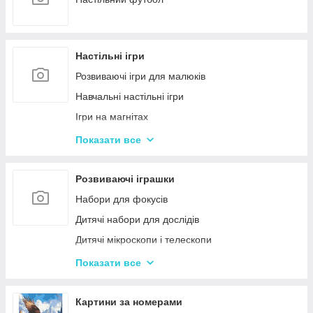
Настільні ігри
Розвиваючі ігри для малюків
Навчальні настільні ігри
Ігри на магнітах
Ігри-бродилки
Показати все
Дуплет і Мемо
Крокодил
Розвиваючі іграшки
Аліас Або Скажи Інакше
Набори для фокусів
Гра Хто Я?
Дитячі набори для дослідів
Вікторина
Дитячі мікроскопи і телескопи
Твістер
Розвиваючі Магніти для дітей
Показати все
Карткові настільні ігри
Пазли
Ігри типу Дженга
Дитячі ноутбуки, планшети
Картини за номерами