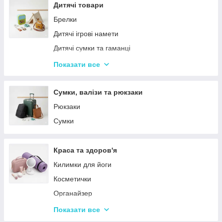
Столовий посуд
Дитячі товари
Хвойні гірлянди
Брелки
Дитячі ігрові намети
Дитячі сумки та гаманці
Дитячі фотокамери
Показати все
Ланчбокси
Сумки, валізи та рюкзаки
Рюкзаки
Сумки
Краса та здоров'я
Килимки для йоги
Косметички
Органайзер
Косметичні дзеркала
Показати все