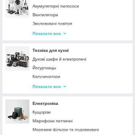
Акумуляторні пилососи
Тарілки
Вентилятори
Зволожувачі повітря
Пральні машинки
Показати все
Ваги підлогові
Набори для грумінгу
Техніка для кухні
Машинки для видалення ковтунців
Духові шафи й електропечі
Праски
Йогуртницы
Отпариватели
Капучинатори
Пилососи
Інша дрібна техніка
Показати все
Чопери та подрібнювачі
Сендвічниці та бутербродниці
Електроніка
Соковичавниці
Кущорізи
Мультиварки та скороварки
Мікрофони петличні
Міксери
Мережеві фільтри та подовжувачі