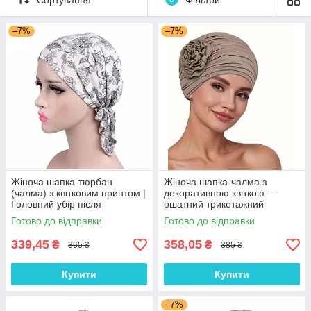
–7%
–7%
Жіноча шапка-тюрбан
Жіноча шапка-чалма з
(чалма) з квітковим принтом |
декоративною квіткою —
Головний убір після
ошатний трикотажний
хіміотерапії, при алопеції |
тюрбан, колір Кава з
Готово до відправки
Готово до відправки
Літня хустка на голову
молоком
339,45
358,05
₴
₴
365 ₴
385 ₴
Купити
Купити
–7%