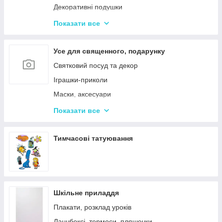
Декоративні подушки
Дитячі парасольки
Показати все
Значки і брелоки
Усе для священного, подарунку
Святковий посуд та декор
Іграшки-приколи
Маски, аксесуари
Повітряні кульки
Показати все
Подарункова упаковка
Фоторамки і фотоальбоми
Тимчасові татуювання
Новорічні іграшки та товари
Шкільне приладдя
Плакати, розклад уроків
Ланчбоксі, термоси, пляшечки