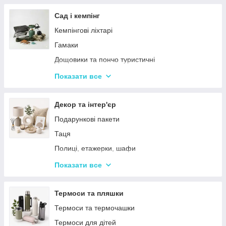
Тримери
Стайлери
Сад і кемпінг
Плойки
Кемпінгові ліхтарі
Машинки для стриження
Гамаки
Воскоплави
Дощовики та пончо туристичні
Лампи для манікюр
Садове освітлення
Показати все
Епілятори
Світлодіодні ліхтарі
Електробритви
Термосумки
Декор та інтер'єр
Фени
Туристичні інструменти та набори
Подарункові пакети
Гофре та випрямлячі для волосся
Туристичні нагрівачі
Таця
Ручні масажери для тіла
Туристичні плити
Полиці, етажерки, шафи
Аксесуари
Серветки сервірувальні
Показати все
Решітки
Тортівниці
Мангали
Сміттєві відра
Термоси та пляшки
Набори для пікніка
Новогодний декор
Термоси та термочашки
Туристичні килимки
Декоративні таці
Термоси для дітей