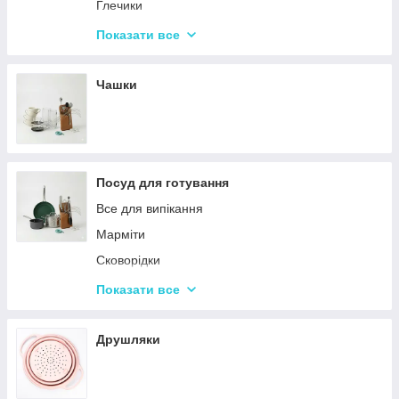
Набори кухонних ножів і лопаток
Глечики
Маслянки
Склянки
Показати все
Пляшки для олії
Чарки
Келихи
Чашки
Посуд для готування
Все для випікання
Марміти
Сковорідки
Ківші
Показати все
Кастрюли
Друшляки