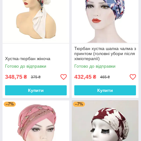
Тюрбан хустка шапка чалма з
принтом (головні убори після
Хустка-тюрбан жіноча
хіміотерапії)
Готово до відправки
Готово до відправки
348,75
432,45
₴
₴
375 ₴
465 ₴
Купити
Купити
–7%
–7%