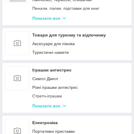
Пенали, папки, підставки для книг
Фарбі, пензлики, альбоми
Показати все
Ручки, олівці, фломастери, маркери
Зошити, блокноти, щоденники, обкладинки
Товари для туризму та відпочинку
Наклейки, стікери, закладки
Аксесуари для пікніка
Кольоровий папір, картон, клей
Туристичні намети
Гумка, стругачки, ножиці, коректор, гумки для
гришів
Іграшки антистрес
Циркулі, лінійки, трафарети
Симпл Дімпл
Художні аксесуари та інструменти
Різні іграшки антистрес
Стретч-іграшки
Іграшки Pop it
Показати все
Слайми та лизуни
Електроніка
Портативні приставки