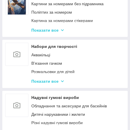
Ігри-головоломки
Інтерактивні розмовляючі плакати
Картини за номерами без підрамника
Дитяче Лото і Доміно
Спіннери
Поліптих за номером
Гра Морський Бій
Картина за номерами стікерами
Різні Настільні ігри
Алмазна Мозаїка за номерами
Показати все
Єрудит (скрабл)
Картині для дерева
Монополія - настільна гра
Стандартні картини за номерами
Набори для творчості
Мафія
Розпис по полотну
Аквакільці
Шахи і Шашки
Полотна з Підрамником
В'язання гачком
Набори для гри в покер
Алмазна мозаїка для дітей
Розмальовки для дітей
Карткові ігри для дорослих 18+
Акрилові фарби
Показати все
Вишивка хрестиком
Гравюра для дітей
Надувні гумові вироби
Кінетичний пісок
Обладнання та аксесуари для басейнів
Дитячий Пластилін
Дитячі нарукавники і жилети
Декупаж
Різні надувні гумові вироби