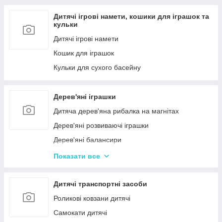
Дитячі ігрові намети, кошики для іграшок та
кульки
Дитячі ігрові намети
Кошик для іграшок
Кульки для сухого басейну
Дерев'яні іграшки
Дитяча дерев'яна рибалка на магнітах
Дерев'яні розвиваючі іграшки
Дерев'яні балансири
Дерев'яні пазли для дорослих
Показати все
Дерев'яні дитячі пазли
Дерев'яні іграшки-лабіринти
Дитячі транспортні засоби
Дерев'яні іграшкові кубики, пірамідки
Роликові ковзани дитячі
Дерев'яні іграшки-шнурівки
Самокати дитячі