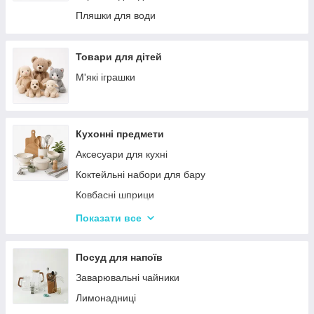
Палатки
Цукерки
Пляшки для води
Каремати та туристичні килимки
Тримачі для паперових рушників
Меблі для кемпінгу
Серветниці
Товари для дітей
Спальні мішки
Годинник настінний
М'які іграшки
Туристические души
Меблі
Садові та пляжні парасольки
Пепельниці
Кухонні предмети
Підсвічники
Аксесуари для кухні
Вази для квітів
Коктейльні набори для бару
Статуетки
Ковбасні шприци
Кухонні підставки
Показати все
Сушарки для посуду
Терки
Посуд для напоїв
Набори для спецій
Заварювальні чайники
Ємності для зберігання
Лимонадниці