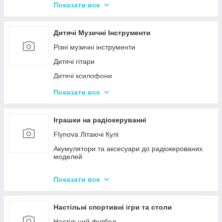
Конструктор для малюків з великими деталями
Показати все
Конструктори магнітні
Тривимірні пазли-конструктори
Дитячі Музичні Інструменти
Металеві конструктори
Різні музичні інструменти
Дитячі гітари
Дитячі ксилофони
Дитячі Синтезатори та Піаніно
Показати все
Дитячі барабани
Іграшки на радіокеруванні
Flynova Літаючі Кулі
Акумулятори та аксесуари до радіокерованих
моделей
Машинки на радіокеруванні
Показати все
Радіокеровані іграшкові крани, екскаватори
Настільні спортивні ігри та столи
Настільний футбол