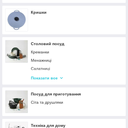
Кришки
Столовий посуд
Креманки
Менажниці
Салатниці
Сітки та кошики для фрі
Показати все
Страви
Посуд для дітей
Посуд для приготування
Сервізи
Сіта та друшляки
Столове приладдя
Столові сервізи
Техніка для дому
Бульйонниці