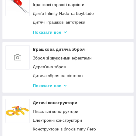
Нічні світильники для немовлят
Іграшкові гаражі і паркінги
Дитячий посуд
Дзиґи Infinity Nado та Beyblade
Дитяча гігієна та догляд
Дитячі іграшкові автотреки
Дитяча безпека
Іграшкова залізниця та потяги
Показати все
Соски, пустушки, прорізувачі
Іграшкові машинки
Дитячий іграшковий інструмент
Іграшкова дитяча зброя
Іграшкові роботи-трансформери
Зброя зі звуковими ефектами
Ігрові рольові набори для хлопчиків
Дерев'яна зброя
Дитяча зброя на пістонах
Дитячі водяні пістолети, автомати
Показати все
Дитячі іграшкові автомати на пульках
Дитячі іграшкові луки, стріли, арбалети
Дитячі конструктори
Іграшкові пістолети
Піксельні конструктори
Дитячі пістолети, гвинтівки з м'якими кулями
Електронні конструктори
Конструктори з блоків типу Лего