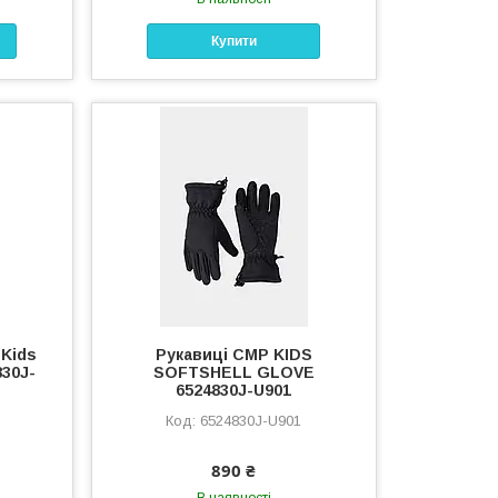
Купити
 Kids
Рукавиці CMP KIDS
830J-
SOFTSHELL GLOVE
6524830J-U901
6524830J-U901
890 ₴