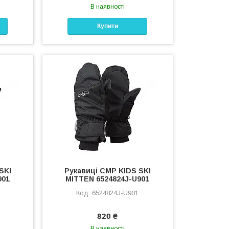
В наявності
Купити
SKI
Рукавиці CMP KIDS SKI
901
MITTEN 6524824J-U901
6524824J-U901
820 ₴
В наявності