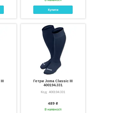
В наявності
Купити
III
Гетри Joma Classic III
400194.331
400194.331
489 ₴
В наявності