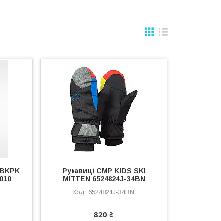
I BKPK
Рукавиці CMP KIDS SKI
010
MITTEN 6524824J-34BN
6524824J-34BN
820 ₴