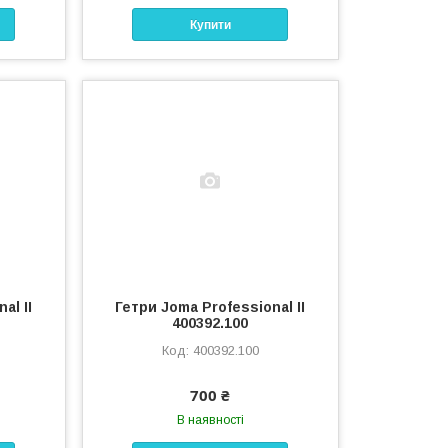
Купити
al II
Гетри Joma Professional II
400392.100
400392.100
700 ₴
В наявності