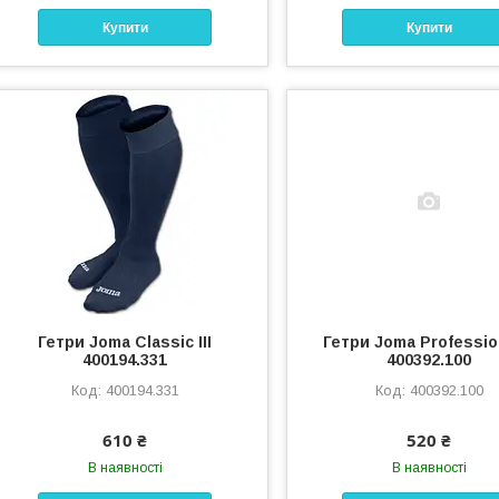
Купити
Купити
Гетри Joma Classic III
Гетри Joma Profession
400194.331
400392.100
400194.331
400392.100
610 ₴
520 ₴
В наявності
В наявності