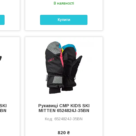
В наявності
Купити
SKI
Рукавиці CMP KIDS SKI
4BN
MITTEN 6524824J-35BN
6524824J-35BN
820 ₴