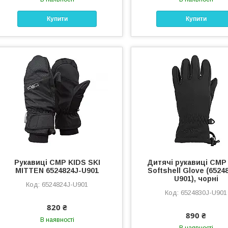
Купити
Купити
Рукавиці CMP KIDS SKI
Дитячі рукавиці CMP
MITTEN 6524824J-U901
Softshell Glove (6524
U901), чорні
6524824J-U901
6524830J-U901
820 ₴
890 ₴
В наявності