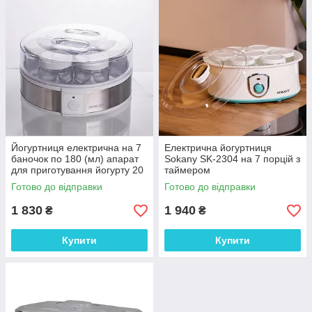
Йогуртниця електрична на 7
Електрична йогуртниця
баночок по 180 (мл) апарат
Sokany SK-2304 на 7 порцій з
для приготування йогурту 20
таймером
Вт йогуртниця для дому SK-
Готово до відправки
Готово до відправки
08017
1 830
1 940
₴
₴
Купити
Купити