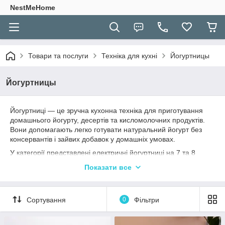
NestMeHome
Товари та послуги
Техніка для кухні
Йогуртницы
Йогуртницы
Йогуртниці — це зручна кухонна техніка для приготування
домашнього йогурту, десертів та кисломолочних продуктів.
Вони допомагають легко готувати натуральний йогурт без
консервантів і зайвих добавок у домашніх умовах.
У категорії представлені електричні йогуртниці на 7 та 8
баночок, які дозволяють одночасно приготувати декілька
Показати все
порцій корисного продукту для всієї родини. Пристрої
підтримують оптимальну температуру ферментації,
забезпечуючи правильне та рівномірне приготування йогурту.
Сортування
0
Фільтри
Компактний дизайн, просте керування та зручні порційні
баночки роблять йогуртниці чудовим вибором для щоденного
використання вдома.