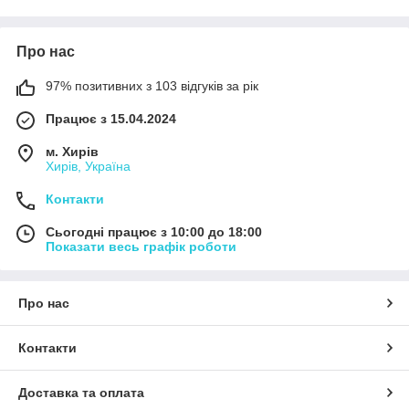
медом або гранолою. Це чудове рішення для правильного
харчування та здорового способу життя.
Про нас
Переваги електричних йогуртниць:
приготування натурального домашнього йогурту;
97% позитивних з 103 відгуків за рік
рівномірне підтримання температури;
Працює з 15.04.2024
зручні порційні баночки;
м. Хирів
просте та зрозуміле керування;
Хирів, Україна
компактний розмір для кухні;
Контакти
підходять для всієї родини;
можливість контролювати склад продуктів;
Сьогодні працює з 10:00 до 18:00
Показати весь графік роботи
економія порівняно з покупними йогуртами.
Обирайте йогуртниці для приготування свіжих і корисних
кисломолочних продуктів у домашніх умовах щодня.
Про нас
Контакти
Доставка та оплата