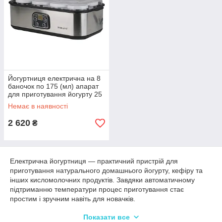
Йогуртниця електрична на 8
баночок по 175 (мл) апарат
для приготування йогурту 25
Вт йогуртниця з таймером
Немає в наявності
для дому SK2303SS
2 620
₴
Електрична йогуртниця — практичний пристрій для
приготування натурального домашнього йогурту, кефіру та
інших кисломолочних продуктів. Завдяки автоматичному
підтриманню температури процес приготування стає
простим і зручним навіть для новачків.
Йогуртниці з баночками дозволяють готувати порційний
Показати все
йогурт із улюбленими інгредієнтами: фруктами, ягодами,