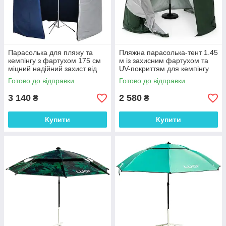
Парасолька для пляжу та
Пляжна парасолька-тент 1.45
кемпінгу з фартухом 175 см
м із захисним фартухом та
міцний надійний захист від
UV-покриттям для кемпінгу
дощу сонця HP-JW-5и
Готово до відправки
Готово до відправки
3 140
2 580
₴
₴
Купити
Купити