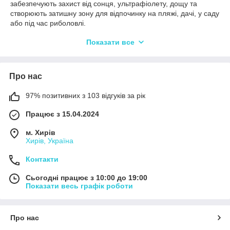
забезпечують захист від сонця, ультрафіолету, дощу та
створюють затишну зону для відпочинку на пляжі, дачі, у саду
або під час риболовлі.
У нашому асортименті представлені універсальні кемпінгові
Показати все
парасольки, пляжні зонти з регулюванням нахилу, моделі з
додатковим захисним фартуком, а також міцні підставки та
металеві тримачі для надійної фіксації. Усі вироби
Про нас
відзначаються практичністю, міцністю та зручністю у
використанні.
97% позитивних з 103 відгуків за рік
Обираючи садову або пляжну парасольку, ви отримуєте
надійний захист і комфорт у будь-яких погодних умовах під
Працює з 15.04.2024
час відпочинку на природі.
м. Хирів
Хирів, Україна
Контакти
Сьогодні працює з 10:00 до 19:00
Показати весь графік роботи
Про нас