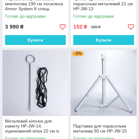
кемпінгова 190 см посилена
парасольки металевий 21 см
Armor System 8 спиць
HP-JW-13
виносна стійка Side Pole UV-
Готово до відправки
Готово до відправки
захист Black Vinyl
3 990
152
₴
₴
160 ₴
Купити
Купити
–5%
Металевий кілочок для
намету HP-JW-14,
Підставка для парасольки
оцинкований кілок 22 см із
металева 50 см HP-JW-15
вітрозахисним гачком
Готово до відправки
Готово до відправки