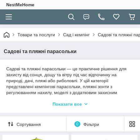
NestMeHome
Товари та послуги
Сад і кемпінг
Садові та пляжні па
Садові та пляжні парасольки
Садові та пляжні парасольки — це практичне рішення для
захисту від сонця, дощу та вітру під час відпочинку на
природі, дачі, пляжі або риболовлі. У цій категорії
представлені кемпінгові парасольки, пляжні зонти з
регулюванням нахилу, моделі з додатковим захисним
фартухом, а також універсальні парасольки для захисту від
Показати все
погодних умов.
Такі вироби забезпечують комфортну тінь і захист у спекотну
погоду, а також надійне укриття під час легкого дощу. Міцні
Сортування
0
Фільтри
конструкції та регульовані механізми дозволяють легко
адаптувати парасольку під положення сонця або напрямок
вітру.