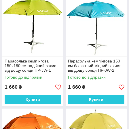
Окремо представлені металеві підставки для парасольок,
тримачі для фіксації на піску чи ґрунті, а також кілочки для
додаткового закріплення туристичного спорядження.
Парасолька кемпінгова
Парасолька кемпінгова 150
150х180 см надійний захист
см блакитний міцний захист
від дощу сонця HP-JW-1
від дощу сонця HP-JW-2
Готово до відправки
Готово до відправки
1 660
1 660
₴
₴
Купити
Купити