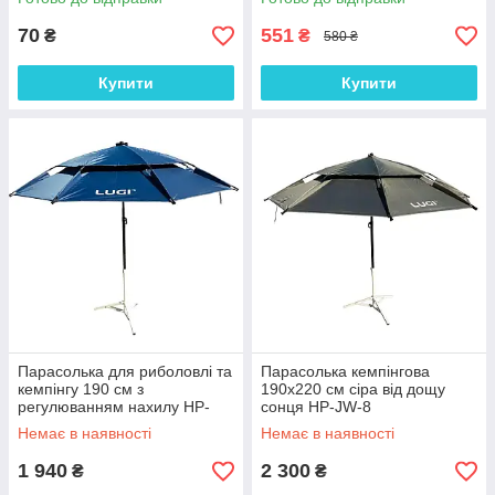
70
551
₴
₴
580 ₴
Купити
Купити
Парасолька для риболовлі та
Парасолька кемпінгова
кемпінгу 190 см з
190х220 см сіра від дощу
регулюванням нахилу HP-
сонця HP-JW-8
JW-7
Немає в наявності
Немає в наявності
1 940
2 300
₴
₴