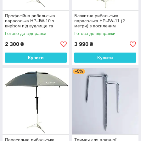
Професійна рибальська
Блакитна рибальська
парасолька HP-JW-10 з
парасолька HP-JW-11 (2
вирізом під вудлище та
метри) з посиленим
пружинним нахилом купола
каркасом, нахилом купола та
Готово до відправки
Готово до відправки
(190 см, захист від УФ)
УФ-захистом
2 300
3 990
₴
₴
Купити
Купити
–5%
Парасолька рибальська
Тримач для пляжної