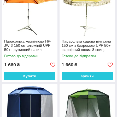
Парасолька кемпінгова HP-
Парасолька садова вінтажна
JW-3 150 см алюміній UPF
150 см з бахромою UPF 50+
50+ пружинний нахил
шарнірний нахил 8 спиць
інверторна система
сталевий каркас
Готово до відправки
Готово до відправки
помаранчева пляж дача
1 660
1 660
₴
₴
Купити
Купити