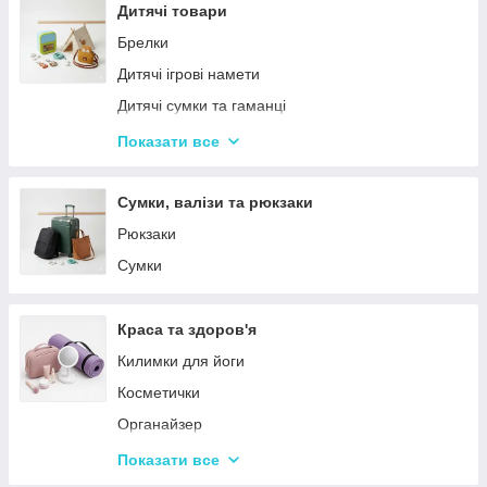
Столовий посуд
Дитячі товари
Хвойні гірлянди
Брелки
Дитячі ігрові намети
Дитячі сумки та гаманці
Дитячі фотокамери
Показати все
Ланчбокси
Сумки, валізи та рюкзаки
Рюкзаки
Сумки
Краса та здоров'я
Килимки для йоги
Косметички
Органайзер
Косметичні дзеркала
Показати все