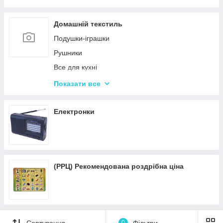
Пісочні набори
Гірки для дитячого майданчика
Домашній текстиль
Зимові іграшки для вулиці
Подушки-іграшки
Повітряні змії
Рушники
Все для кухні
Автотовары
Показати все
Подушки для спини
Подушки для подорожей
Електронки
(РРЦ) Рекомендована роздрібна ціна
Сортування
0
Фільтри