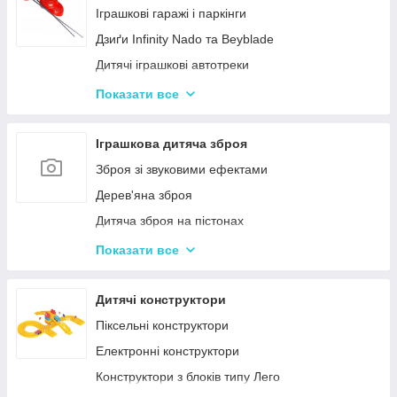
Нічні світильники для немовлят
Іграшкові гаражі і паркінги
Дитячий посуд
Дзиґи Infinity Nado та Beyblade
Дитяча гігієна та догляд
Дитячі іграшкові автотреки
Дитяча безпека
Іграшкова залізниця та потяги
Показати все
Соски, пустушки, прорізувачі
Іграшкові машинки
Дитячий іграшковий інструмент
Іграшкова дитяча зброя
Іграшкові роботи-трансформери
Зброя зі звуковими ефектами
Ігрові рольові набори для хлопчиків
Дерев'яна зброя
Дитяча зброя на пістонах
Дитячі водяні пістолети, автомати
Показати все
Дитячі іграшкові автомати на пульках
Дитячі іграшкові луки, стріли, арбалети
Дитячі конструктори
Іграшкові пістолети
Піксельні конструктори
Дитячі пістолети, гвинтівки з м'якими кулями
Електронні конструктори
Конструктори з блоків типу Лего