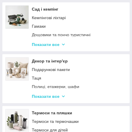
Тримери
Стайлери
Сад і кемпінг
Плойки
Кемпінгові ліхтарі
Машинки для стриження
Гамаки
Воскоплави
Дощовики та пончо туристичні
Лампи для манікюр
Садове освітлення
Показати все
Епілятори
Світлодіодні ліхтарі
Електробритви
Термосумки
Декор та інтер'єр
Фени
Туристичні інструменти та набори
Подарункові пакети
Гофре та випрямлячі для волосся
Туристичні нагрівачі
Таця
Ручні масажери для тіла
Туристичні плити
Полиці, етажерки, шафи
Аксесуари
Серветки сервірувальні
Показати все
Решітки
Тортівниці
Мангали
Сміттєві відра
Термоси та пляшки
Набори для пікніка
Новогодний декор
Термоси та термочашки
Туристичні килимки
Декоративні таці
Термоси для дітей