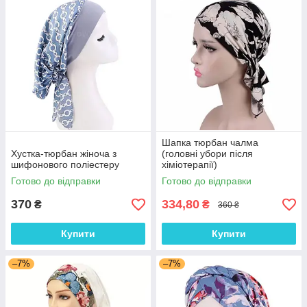
Шапка тюрбан чалма
Хустка-тюрбан жіноча з
(головні убори після
шифонового поліестеру
хіміотерапії)
Готово до відправки
Готово до відправки
370
334,80
₴
₴
360 ₴
Купити
Купити
–7%
–7%