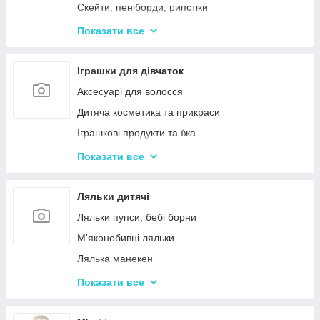
Дерев'яні дитячі конструктори
Скейти, пеніборди, рипстіки
Різні дерев'яні іграшки
Каталки та толокари
Показати все
Дерев'яні сортери і логіки
Біговели для дітей
Іграшки для дівчаток
Аксесуарі для волосся
Дитяча косметика та прикраси
Іграшкові продукти та їжа
Іграшковий посуд
Показати все
Дитячі ігрови набори побутової техніки
Дитячі ігрові набори для прибирання
Ляльки дитячі
Дитячі рольові набори лікаря
Ляльки пупси, бебі борни
Дитячий ігровий набір кухня
М'яконобивні ляльки
Дитячий ігровий магазин, касса
Лялька манекен
Іграшковий салон краси, трюмо
Барбі та схожі ляльки
Показати все
Маленькі дитячі ляльки