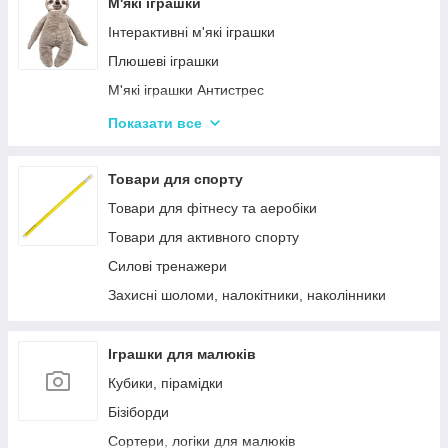
Лялькові будиночки
М'які іграшки
Візочки для ляльок
Інтерактивні м'які іграшки
Ліжечка для ляльок
Плюшеві іграшки
Одяг та аксесуари для Ляльок
М'які іграшки Антистрес
Іграшки для лялькового театру
Показати все
М'які іграшки персонажі Мультфільмів
Товари для спорту
Товари для фітнесу та аеробіки
Товари для активного спорту
Силові тренажери
Захисні шоломи, налокітники, наколінники
Іграшки для малюків
Кубики, пірамідки
Бізіборди
Сортери, логіки для малюків