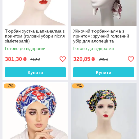
Тюрбан хустка шапкачалма з
Жіночий тюрбан-чалма з
принтом (головні убори після
принтом: зручний головний
хімієтерапії)
убір для алопеції та
відновлення після
Готово до відправки
Готово до відправки
хімієтерапії
381,30
320,85
₴
₴
410 ₴
345 ₴
Купити
Купити
–7%
–7%