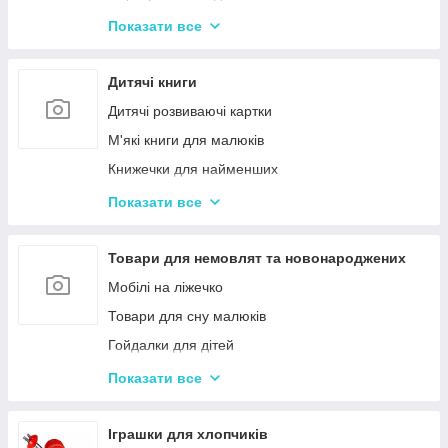
Іграшки з музичними ефектами
Показати все
Мозаїка для дітей
Машинки іграшкові для дітей
Дитячі книги
Дитяче кермо
Дитячі розвиваючі картки
Іграшка Неваляшка
М'які книги для малюків
Каталки з ручкою і на мотузочці
Книжечки для найменших
Розвиваючі килимки
Книги з наклейками
Показати все
Іграшки для ванної та купання малюків
Книжки для дошкільнят
Магнітна риболовля для дітей
Книги для дітей початкових класів
Товари для немовлят та новонароджених
Стрибуни для дітей
Книги для підлітків
Мобілі на ліжечко
Енциклопедії для дітей
Товари для сну малюків
Гойдалки для дітей
Дитячі горщики
Показати все
Брязкальця, підвіски
Розвиваючі килимки для немовлят
Іграшки для хлопчиків