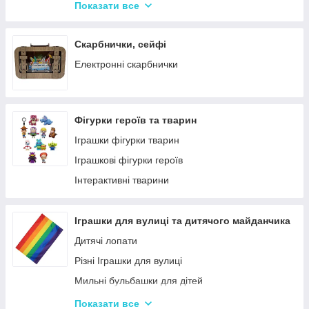
Крейда для Малювання
Насоси для матрасів та гумових виробів
Показати все
Художня творчість
Надувні іграшки для басейну та купання
Рукоділля
Надувні матраци
Скарбнички, сейфі
Валіза для малювання
Дитячі надувні басейни
Електронні скарбнички
Пальчикові фарби
Надувні Круги та Плотики для плавання
Фігурки героїв та тварин
Іграшки фігурки тварин
Іграшкові фігурки героїв
Інтерактивні тварини
Іграшки для вулиці та дитячого майданчика
Дитячі лопати
Різні Іграшки для вулиці
Мильні бульбашки для дітей
Гойдалки для дітей
Показати все