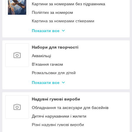
Ігри-головоломки
Інтерактивні розмовляючі плакати
Картини за номерами без підрамника
Дитяче Лото і Доміно
Спіннери
Поліптих за номером
Гра Морський Бій
Картина за номерами стікерами
Різні Настільні ігри
Алмазна Мозаїка за номерами
Показати все
Єрудит (скрабл)
Картині для дерева
Монополія - настільна гра
Стандартні картини за номерами
Набори для творчості
Мафія
Розпис по полотну
Аквакільці
Шахи і Шашки
Полотна з Підрамником
В'язання гачком
Набори для гри в покер
Алмазна мозаїка для дітей
Розмальовки для дітей
Карткові ігри для дорослих 18+
Акрилові фарби
Показати все
Вишивка хрестиком
Гравюра для дітей
Надувні гумові вироби
Кінетичний пісок
Обладнання та аксесуари для басейнів
Дитячий Пластилін
Дитячі нарукавники і жилети
Декупаж
Різні надувні гумові вироби