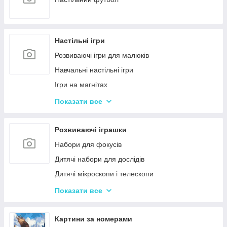
Настільні ігри
Розвиваючі ігри для малюків
Навчальні настільні ігри
Ігри на магнітах
Ігри-бродилки
Показати все
Дуплет і Мемо
Крокодил
Розвиваючі іграшки
Аліас Або Скажи Інакше
Набори для фокусів
Гра Хто Я?
Дитячі набори для дослідів
Вікторина
Дитячі мікроскопи і телескопи
Твістер
Розвиваючі Магніти для дітей
Показати все
Карткові настільні ігри
Пазли
Ігри типу Дженга
Дитячі ноутбуки, планшети
Картини за номерами