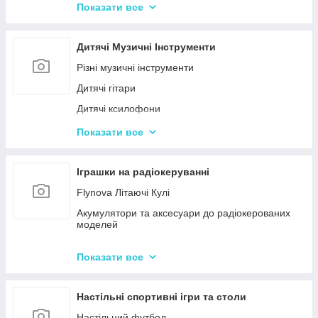
Конструктор для малюків з великими деталями
Показати все
Конструктори магнітні
Тривимірні пазли-конструктори
Дитячі Музичні Інструменти
Металеві конструктори
Різні музичні інструменти
Дитячі гітари
Дитячі ксилофони
Дитячі Синтезатори та Піаніно
Показати все
Дитячі барабани
Іграшки на радіокеруванні
Flynova Літаючі Кулі
Акумулятори та аксесуари до радіокерованих
моделей
Машинки на радіокеруванні
Показати все
Радіокеровані іграшкові крани, екскаватори
Настільні спортивні ігри та столи
Настільний футбол