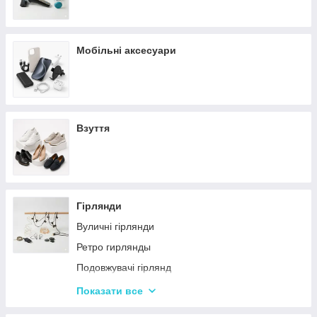
Мобільні аксесуари
Взуття
Гірлянди
Вуличні гірлянди
Ретро гирлянды
Подовжувачі гірлянд
Хатні гірлянди
Показати все
LED стрічки