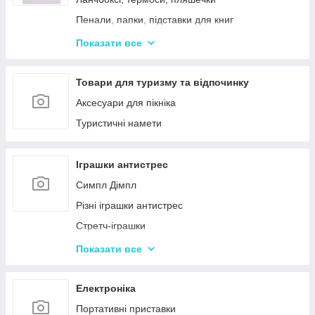
Пенали, папки, підставки для книг
Фарбі, пензлики, альбоми
Показати все
Ручки, олівці, фломастери, маркери
Зошити, блокноти, щоденники, обкладинки
Товари для туризму та відпочинку
Наклейки, стікери, закладки
Аксесуари для пікніка
Кольоровий папір, картон, клей
Туристичні намети
Гумка, стругачки, ножиці, коректор, гумки для
гришів
Іграшки антистрес
Циркулі, лінійки, трафарети
Симпл Дімпл
Художні аксесуари та інструменти
Різні іграшки антистрес
Стретч-іграшки
Іграшки Pop it
Показати все
Слайми та лизуни
Електроніка
Портативні приставки