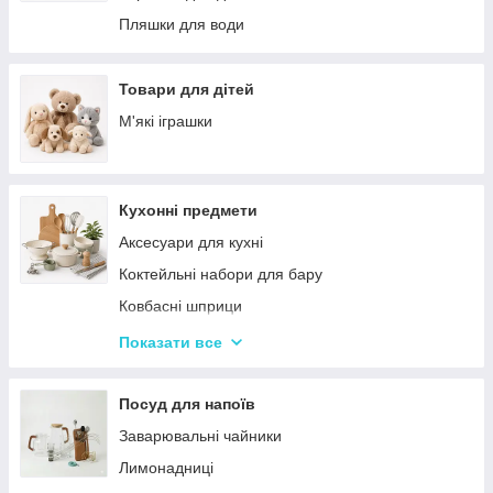
Палатки
Цукерки
Пляшки для води
Каремати та туристичні килимки
Тримачі для паперових рушників
Меблі для кемпінгу
Серветниці
Товари для дітей
Спальні мішки
Годинник настінний
М'які іграшки
Туристические души
Меблі
Садові та пляжні парасольки
Пепельниці
Кухонні предмети
Підсвічники
Аксесуари для кухні
Вази для квітів
Коктейльні набори для бару
Статуетки
Ковбасні шприци
Кухонні підставки
Показати все
Сушарки для посуду
Терки
Посуд для напоїв
Набори для спецій
Заварювальні чайники
Ємності для зберігання
Лимонадниці