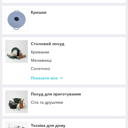
Кришки
Столовий посуд
Креманки
Менажниці
Салатниці
Сітки та кошики для фрі
Показати все
Страви
Посуд для дітей
Посуд для приготування
Сервізи
Сіта та друшляки
Столове приладдя
Столові сервізи
Техніка для дому
Бульйонниці