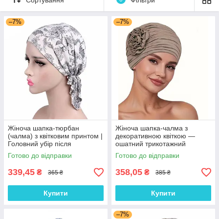
–7%
–7%
Жіноча шапка-тюрбан
Жіноча шапка-чалма з
(чалма) з квітковим принтом |
декоративною квіткою —
Головний убір після
ошатний трикотажний
хіміотерапії, при алопеції |
тюрбан, колір Кава з
Готово до відправки
Готово до відправки
Літня хустка на голову
молоком
339,45
358,05
₴
₴
365 ₴
385 ₴
Купити
Купити
–7%