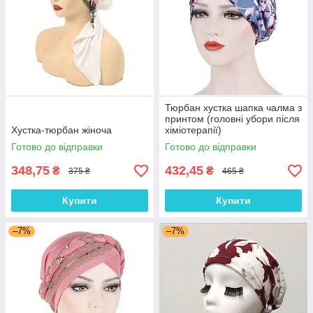
Тюрбан хустка шапка чалма з
принтом (головні убори після
Хустка-тюрбан жіноча
хіміотерапії)
Готово до відправки
Готово до відправки
348,75
432,45
₴
₴
375 ₴
465 ₴
Купити
Купити
–7%
–7%