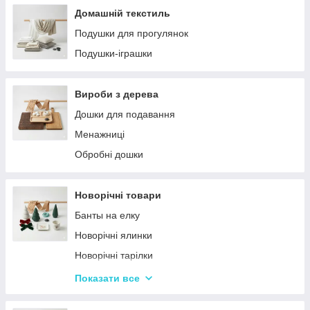
Домашній текстиль
Подушки для прогулянок
Подушки-іграшки
Вироби з дерева
Дошки для подавання
Менажниці
Обробні дошки
Новорічні товари
Банты на елку
Новорічні ялинки
Новорічні тарілки
Новорічні фігурки та статуетки
Показати все
Новорічні чашки