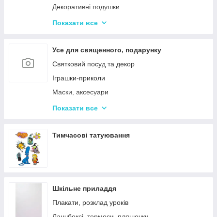
Декоративні подушки
Дитячі парасольки
Показати все
Значки і брелоки
Усе для священного, подарунку
Святковий посуд та декор
Іграшки-приколи
Маски, аксесуари
Повітряні кульки
Показати все
Подарункова упаковка
Фоторамки і фотоальбоми
Тимчасові татуювання
Новорічні іграшки та товари
Шкільне приладдя
Плакати, розклад уроків
Ланчбоксі, термоси, пляшечки