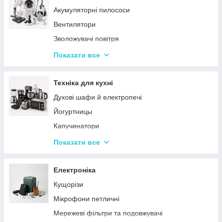
Акумуляторні пилососи
Тарілки
Вентилятори
Зволожувачі повітря
Пральні машинки
Показати все
Ваги підлогові
Набори для грумінгу
Техніка для кухні
Машинки для видалення ковтунців
Духові шафи й електропечі
Праски
Йогуртницы
Отпариватели
Капучинатори
Пилососи
Інша дрібна техніка
Показати все
Чопери та подрібнювачі
Сендвічниці та бутербродниці
Електроніка
Соковичавниці
Кущорізи
Мультиварки та скороварки
Мікрофони петличні
Міксери
Мережеві фільтри та подовжувачі