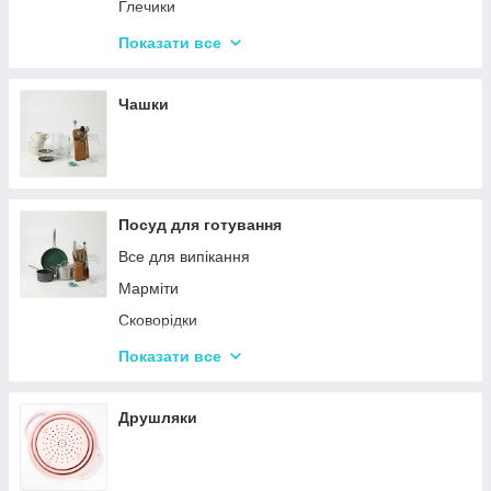
Набори кухонних ножів і лопаток
Глечики
Маслянки
Склянки
Показати все
Пляшки для олії
Чарки
Келихи
Чашки
Посуд для готування
Все для випікання
Марміти
Сковорідки
Ківші
Показати все
Кастрюли
Друшляки