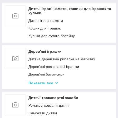
Дитячі ігрові намети, кошики для іграшок та
кульки
Дитячі ігрові намети
Кошик для іграшок
Кульки для сухого басейну
Дерев'яні іграшки
Дитяча дерев'яна рибалка на магнітах
Дерев'яні розвиваючі іграшки
Дерев'яні балансири
Дерев'яні пазли для дорослих
Показати все
Дерев'яні дитячі пазли
Дерев'яні іграшки-лабіринти
Дитячі транспортні засоби
Дерев'яні іграшкові кубики, пірамідки
Роликові ковзани дитячі
Дерев'яні іграшки-шнурівки
Самокати дитячі