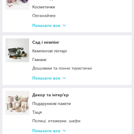
Косметички
Органайзер
Косметичні дзеркала
Показати все
Тримери
Стайлери
Сад і кемпінг
Плойки
Кемпінгові ліхтарі
Машинки для стриження
Гамаки
Воскоплави
Дощовики та пончо туристичні
Лампи для манікюр
Садове освітлення
Показати все
Епілятори
Світлодіодні ліхтарі
Електробритви
Термосумки
Декор та інтер'єр
Фени
Туристичні інструменти та набори
Подарункові пакети
Гофре та випрямлячі для волосся
Туристичні нагрівачі
Таця
Ручні масажери для тіла
Туристичні плити
Полиці, етажерки, шафи
Аксесуари
Серветки сервірувальні
Показати все