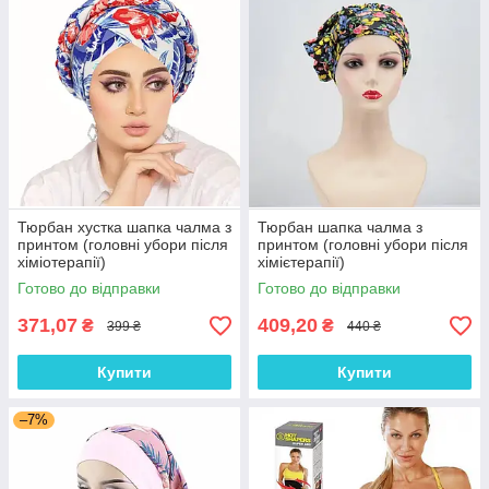
Тюрбан хустка шапка чалма з
Тюрбан шапка чалма з
принтом (головні убори після
принтом (головні убори після
хіміотерапії)
хімієтерапії)
Готово до відправки
Готово до відправки
371,07
409,20
₴
₴
399 ₴
440 ₴
Купити
Купити
–7%