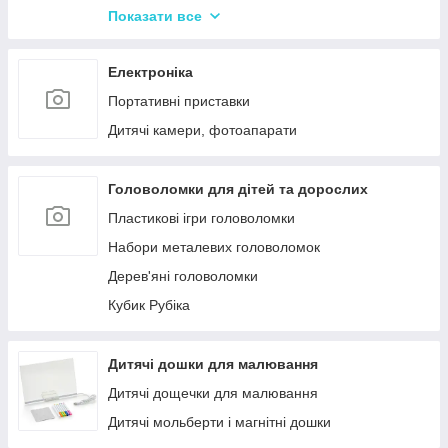
Іграшки Pop it
Показати все
Слайми та лизуни
Електроніка
Портативні приставки
Дитячі камери, фотоапарати
Головоломки для дітей та дорослих
Пластикові ігри головоломки
Набори металевих головоломок
Дерев'яні головоломки
Кубик Рубіка
Дитячі дошки для малювання
Дитячі дощечки для малювання
Дитячі мольберти і магнітні дошки