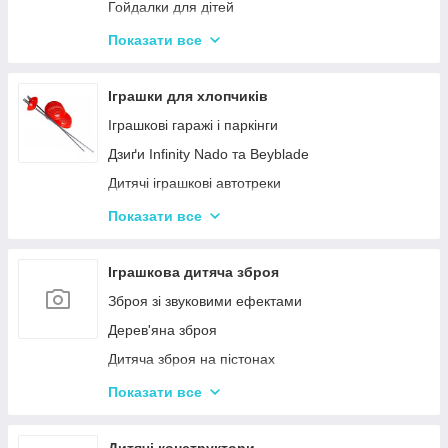
Гойдалки для дітей
Дитячі горщики
Показати все
Брязкальця, підвіски
Розвиваючі килимки для немовлят
Іграшки для хлопчиків
Нічні світильники для немовлят
Іграшкові гаражі і паркінги
Дитячий посуд
Дзиґи Infinity Nado та Beyblade
Дитяча гігієна та догляд
Дитячі іграшкові автотреки
Дитяча безпека
Іграшкова залізниця та потяги
Показати все
Соски, пустушки, прорізувачі
Іграшкові машинки
Дитячий іграшковий інструмент
Іграшкова дитяча зброя
Іграшкові роботи-трансформери
Зброя зі звуковими ефектами
Ігрові рольові набори для хлопчиків
Дерев'яна зброя
Дитяча зброя на пістонах
Дитячі водяні пістолети, автомати
Показати все
Дитячі іграшкові автомати на пульках
Дитячі іграшкові луки, стріли, арбалети