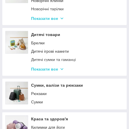
Новорічні ялинки
Новорічні тарілки
Новорічні фігурки та статуетки
Показати все
Новорічні чашки
Столовий посуд
Дитячі товари
Хвойні гірлянди
Брелки
Дитячі ігрові намети
Дитячі сумки та гаманці
Дитячі фотокамери
Показати все
Ланчбокси
Сумки, валізи та рюкзаки
Рюкзаки
Сумки
Краса та здоров'я
Килимки для йоги