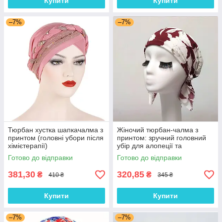
Купити
Купити
–7%
–7%
Тюрбан хустка шапкачалма з
Жіночий тюрбан-чалма з
принтом (головні убори після
принтом: зручний головний
хімієтерапії)
убір для алопеції та
відновлення після
Готово до відправки
Готово до відправки
хімієтерапії
381,30
320,85
₴
₴
410 ₴
345 ₴
Купити
Купити
–7%
–7%