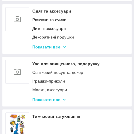
Одяг та аксесуари
Рюкзаки та сумки
Дитячі аксесуари
Декоративні подушки
Дитячі парасольки
Показати все
Значки і брелоки
Усе для священного, подарунку
Святковий посуд та декор
Іграшки-приколи
Маски, аксесуари
Повітряні кульки
Показати все
Подарункова упаковка
Фоторамки і фотоальбоми
Тимчасові татуювання
Новорічні іграшки та товари