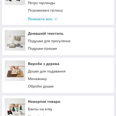
Ретро гирлянды
Подовжувачі гірлянд
Хатні гірлянди
Показати все
LED стрічки
Домашній текстиль
Подушки для прогулянок
Подушки-іграшки
Вироби з дерева
Дошки для подавання
Менажниці
Обробні дошки
Новорічні товари
Банты на елку