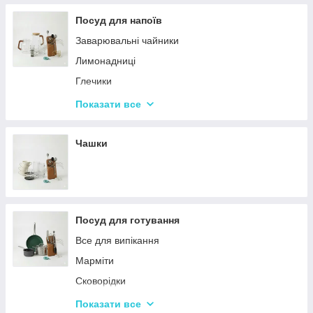
Терки
Посуд для напоїв
Набори для спецій
Заварювальні чайники
Ємності для зберігання
Лимонадниці
Набори кухонних ножів і лопаток
Глечики
Маслянки
Склянки
Показати все
Пляшки для олії
Чарки
Келихи
Чашки
Посуд для готування
Все для випікання
Марміти
Сковорідки
Ківші
Показати все