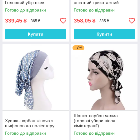
Головний убір після
ошатний трикотажний
хіміотерапії, при алопеції |
тюрбан, колір Кава з
Готово до відправки
Готово до відправки
Літня хустка на голову
молоком
339,45
358,05
₴
₴
365 ₴
385 ₴
Купити
Купити
–7%
Шапка тюрбан чалма
Хустка-тюрбан жіноча з
(головні убори після
шифонового поліестеру
хіміотерапії)
Готово до відправки
Готово до відправки