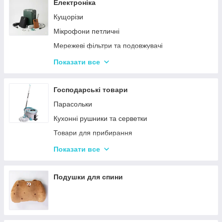
Сендвічниці та бутербродниці
Електроніка
Соковичавниці
Кущорізи
Мультиварки та скороварки
Мікрофони петличні
Міксери
Мережеві фільтри та подовжувачі
М'ясорубки
Проєктори
Показати все
Тостери
Ручки для чищення навушників
Кухонні комбайни
Зарядні пристрої
Господарські товари
Кавоварки та кавомолки
Смарт-годинник
Парасольки
Слайсери
Наушники
Кухонні рушники та серветки
Електрочайники
Портативні колонки
Товари для прибирання
Газові плити й електроплити
Повербанки
Килимки для кухні та ванної кімнати
Показати все
Вафельниці, млинці, горішниці
Кошики для білизни та іграшок
Вакууматори
Подушки для спини
Ваги кухонні
Блендери
Аерогрилі та фритюрниці