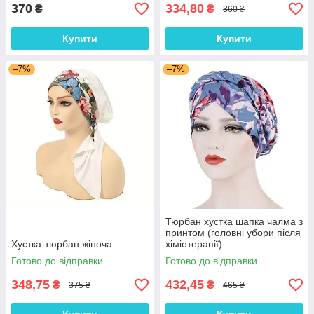
370
334,80
₴
₴
360 ₴
Купити
Купити
–7%
–7%
Тюрбан хустка шапка чалма з
принтом (головні убори після
Хустка-тюрбан жіноча
хіміотерапії)
Готово до відправки
Готово до відправки
348,75
432,45
₴
₴
375 ₴
465 ₴