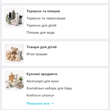
Решітки
Тортівниці
Мангали
Сміттєві відра
Термоси та пляшки
Набори для пікніка
Новогодний декор
Термоси та термочашки
Туристичні килимки
Декоративні таці
Термоси для дітей
Палатки
Цукерки
Пляшки для води
Каремати та туристичні килимки
Тримачі для паперових рушників
Меблі для кемпінгу
Серветниці
Товари для дітей
Спальні мішки
Годинник настінний
М'які іграшки
Туристические души
Меблі
Садові та пляжні парасольки
Пепельниці
Кухонні предмети
Підсвічники
Аксесуари для кухні
Вази для квітів
Коктейльні набори для бару
Статуетки
Ковбасні шприци
Кухонні підставки
Показати все
Сушарки для посуду