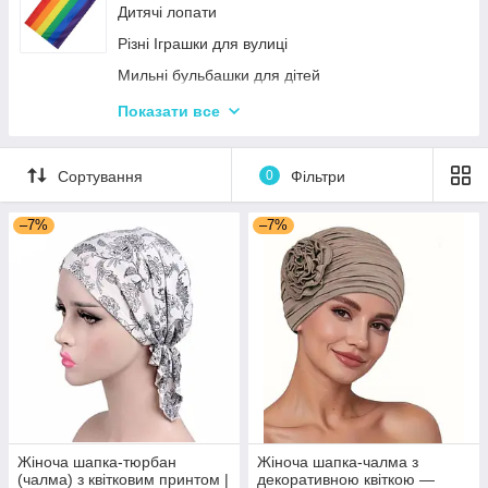
Дитячі лопати
Різні Іграшки для вулиці
Мильні бульбашки для дітей
Гойдалки для дітей
Показати все
Пісочні набори
Гірки для дитячого майданчика
Сортування
0
Фільтри
Зимові іграшки для вулиці
–7%
–7%
Повітряні змії
Жіноча шапка-тюрбан
Жіноча шапка-чалма з
(чалма) з квітковим принтом |
декоративною квіткою —