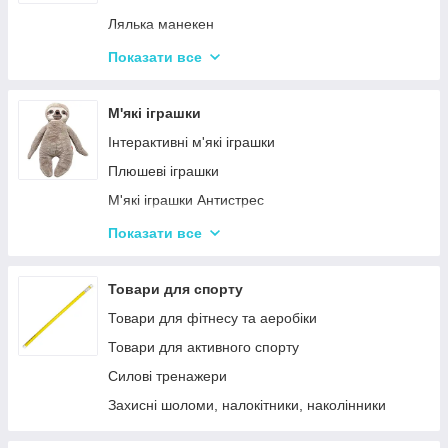
Дитячий ігровий магазин, касса
Лялька манекен
Іграшковий салон краси, трюмо
Барбі та схожі ляльки
Показати все
Маленькі дитячі ляльки
Лялькові будиночки
М'які іграшки
Візочки для ляльок
Інтерактивні м'які іграшки
Ліжечка для ляльок
Плюшеві іграшки
Одяг та аксесуари для Ляльок
М'які іграшки Антистрес
Іграшки для лялькового театру
Показати все
М'які іграшки персонажі Мультфільмів
Товари для спорту
Товари для фітнесу та аеробіки
Товари для активного спорту
Силові тренажери
Захисні шоломи, налокітники, наколінники