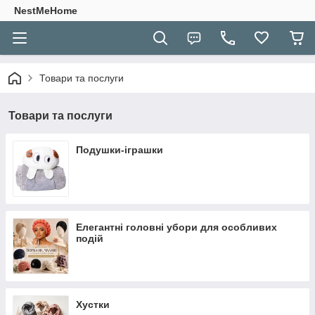
NestMeHome
Товари та послуги
Товари та послуги
Подушки-іграшки
Елегантні головні убори для особливих
подій
Хустки