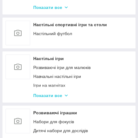
Машинки на радіокеруванні
Показати все
Радіокеровані іграшкові крани, екскаватори
Настільні спортивні ігри та столи
Настільний футбол
Настільні ігри
Розвиваючі ігри для малюків
Навчальні настільні ігри
Ігри на магнітах
Ігри-бродилки
Показати все
Дуплет і Мемо
Крокодил
Розвиваючі іграшки
Аліас Або Скажи Інакше
Набори для фокусів
Гра Хто Я?
Дитячі набори для дослідів