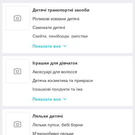
Дерев'яні дитячі пазли
Дерев'яні іграшки-лабіринти
Дитячі транспортні засоби
Дерев'яні іграшкові кубики, пірамідки
Роликові ковзани дитячі
Дерев'яні іграшки-шнурівки
Самокати дитячі
Дерев'яні дитячі конструктори
Скейти, пеніборди, рипстіки
Різні дерев'яні іграшки
Каталки та толокари
Показати все
Дерев'яні сортери і логіки
Біговели для дітей
Іграшки для дівчаток
Аксесуарі для волосся
Дитяча косметика та прикраси
Іграшкові продукти та їжа
Іграшковий посуд
Показати все
Дитячі ігрови набори побутової техніки
Дитячі ігрові набори для прибирання
Ляльки дитячі
Дитячі рольові набори лікаря
Ляльки пупси, бебі борни
Дитячий ігровий набір кухня
М'яконобивні ляльки