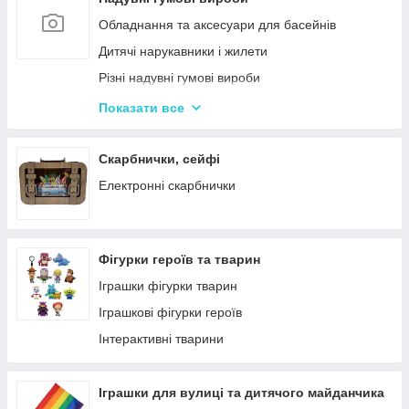
Кінетичний пісок
Обладнання та аксесуари для басейнів
Дитячий Пластилін
Дитячі нарукавники і жилети
Декупаж
Різні надувні гумові вироби
Крейда для Малювання
Насоси для матрасів та гумових виробів
Показати все
Художня творчість
Надувні іграшки для басейну та купання
Рукоділля
Надувні матраци
Скарбнички, сейфі
Валіза для малювання
Дитячі надувні басейни
Електронні скарбнички
Пальчикові фарби
Надувні Круги та Плотики для плавання
Фігурки героїв та тварин
Іграшки фігурки тварин
Іграшкові фігурки героїв
Інтерактивні тварини
Іграшки для вулиці та дитячого майданчика