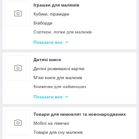
Іграшки для малюків
Кубики, пірамідки
Бізіборди
Сортери, логіки для малюків
Іграшки з музичними ефектами
Показати все
Мозаїка для дітей
Машинки іграшкові для дітей
Дитячі книги
Дитяче кермо
Дитячі розвиваючі картки
Іграшка Неваляшка
М'які книги для малюків
Каталки з ручкою і на мотузочці
Книжечки для найменших
Розвиваючі килимки
Книги з наклейками
Показати все
Іграшки для ванної та купання малюків
Книжки для дошкільнят
Магнітна риболовля для дітей
Книги для дітей початкових класів
Товари для немовлят та новонароджених
Стрибуни для дітей
Книги для підлітків
Мобілі на ліжечко
Енциклопедії для дітей
Товари для сну малюків