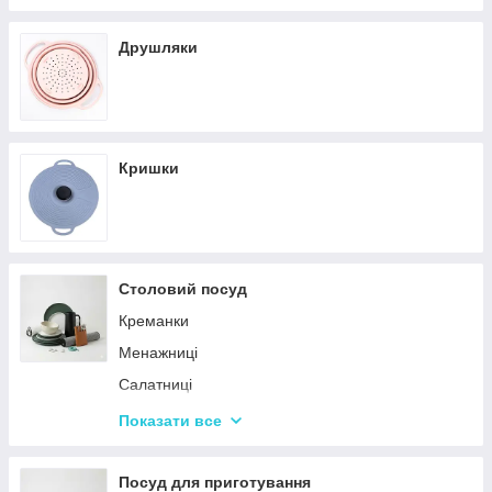
Кастрюли
Друшляки
Кришки
Столовий посуд
Креманки
Менажниці
Салатниці
Сітки та кошики для фрі
Показати все
Страви
Посуд для дітей
Посуд для приготування