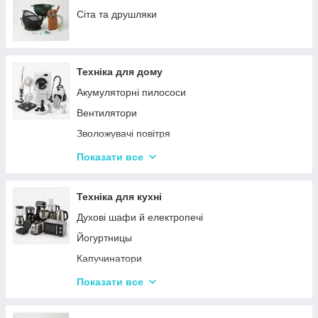
Сервізи
Сіта та друшляки
Столове приладдя
Столові сервізи
Техніка для дому
Бульйонниці
Акумуляторні пилососи
Тарілки
Вентилятори
Зволожувачі повітря
Пральні машинки
Показати все
Ваги підлогові
Набори для грумінгу
Техніка для кухні
Машинки для видалення ковтунців
Духові шафи й електропечі
Праски
Йогуртницы
Отпариватели
Капучинатори
Пилососи
Інша дрібна техніка
Показати все
Чопери та подрібнювачі