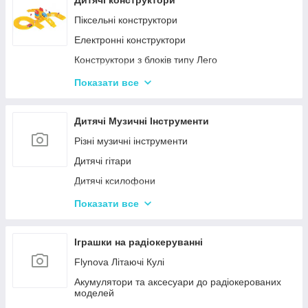
Дитячі конструктори
Іграшкові пістолети
Піксельні конструктори
Дитячі пістолети, гвинтівки з м'якими кулями
Електронні конструктори
Конструктори з блоків типу Лего
Конструктор для малюків з великими деталями
Показати все
Конструктори магнітні
Тривимірні пазли-конструктори
Дитячі Музичні Інструменти
Металеві конструктори
Різні музичні інструменти
Дитячі гітари
Дитячі ксилофони
Дитячі Синтезатори та Піаніно
Показати все
Дитячі барабани
Іграшки на радіокеруванні
Flynova Літаючі Кулі
Акумулятори та аксесуари до радіокерованих
моделей