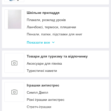
Шкільне приладдя
Плакати, розклад уроків
Ланчбоксі, термоси, пляшечки
Пенали, папки, підставки для книг
Фарбі, пензлики, альбоми
Показати все
Ручки, олівці, фломастери, маркери
Зошити, блокноти, щоденники, обкладинки
Товари для туризму та відпочинку
Наклейки, стікери, закладки
Аксесуари для пікніка
Кольоровий папір, картон, клей
Туристичні намети
Гумка, стругачки, ножиці, коректор, гумки для
гришів
Іграшки антистрес
Циркулі, лінійки, трафарети
Симпл Дімпл
Художні аксесуари та інструменти
Різні іграшки антистрес
Стретч-іграшки