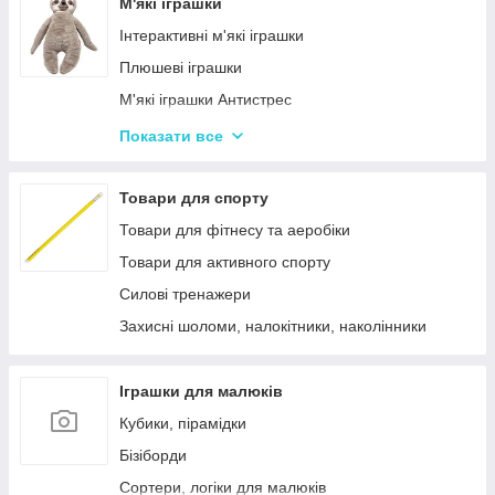
Лялькові будиночки
М'які іграшки
Візочки для ляльок
Інтерактивні м'які іграшки
Ліжечка для ляльок
Плюшеві іграшки
Одяг та аксесуари для Ляльок
М'які іграшки Антистрес
Іграшки для лялькового театру
Показати все
М'які іграшки персонажі Мультфільмів
Товари для спорту
Товари для фітнесу та аеробіки
Товари для активного спорту
Силові тренажери
Захисні шоломи, налокітники, наколінники
Іграшки для малюків
Кубики, пірамідки
Бізіборди
Сортери, логіки для малюків