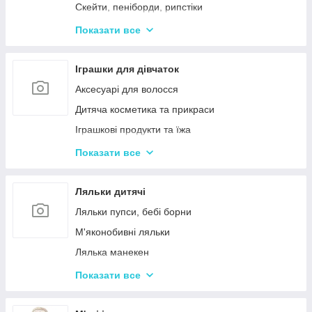
Дерев'яні дитячі конструктори
Скейти, пеніборди, рипстіки
Різні дерев'яні іграшки
Каталки та толокари
Показати все
Дерев'яні сортери і логіки
Біговели для дітей
Іграшки для дівчаток
Аксесуарі для волосся
Дитяча косметика та прикраси
Іграшкові продукти та їжа
Іграшковий посуд
Показати все
Дитячі ігрови набори побутової техніки
Дитячі ігрові набори для прибирання
Ляльки дитячі
Дитячі рольові набори лікаря
Ляльки пупси, бебі борни
Дитячий ігровий набір кухня
М'яконобивні ляльки
Дитячий ігровий магазин, касса
Лялька манекен
Іграшковий салон краси, трюмо
Барбі та схожі ляльки
Показати все
Маленькі дитячі ляльки