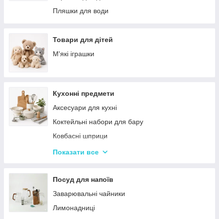
Палатки
Цукерки
Пляшки для води
Каремати та туристичні килимки
Тримачі для паперових рушників
Меблі для кемпінгу
Серветниці
Товари для дітей
Спальні мішки
Годинник настінний
М'які іграшки
Туристические души
Меблі
Садові та пляжні парасольки
Пепельниці
Кухонні предмети
Підсвічники
Аксесуари для кухні
Вази для квітів
Коктейльні набори для бару
Статуетки
Ковбасні шприци
Кухонні підставки
Показати все
Сушарки для посуду
Терки
Посуд для напоїв
Набори для спецій
Заварювальні чайники
Ємності для зберігання
Лимонадниці