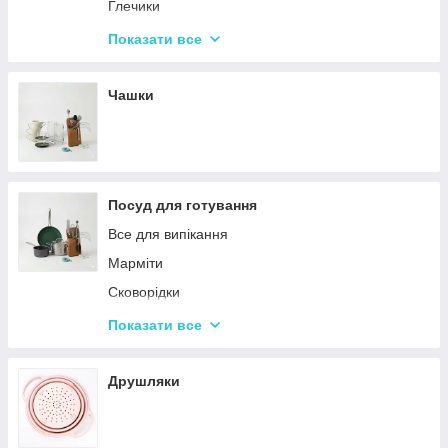
Набори кухонних ножів і лопаток
Глечики
Маслянки
Склянки
Показати все
Пляшки для олії
Чарки
Келихи
Чашки
Посуд для готування
Все для випікання
Марміти
Сковорідки
Ківші
Показати все
Кастрюли
Друшляки