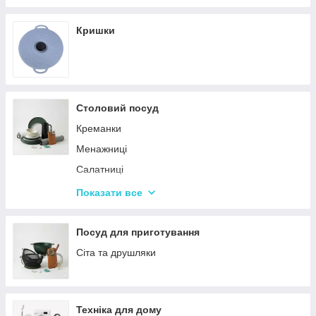
Кришки
Столовий посуд
Креманки
Менажниці
Салатниці
Сітки та кошики для фрі
Показати все
Страви
Посуд для дітей
Посуд для приготування
Сервізи
Сіта та друшляки
Столове приладдя
Столові сервізи
Техніка для дому
Бульйонниці