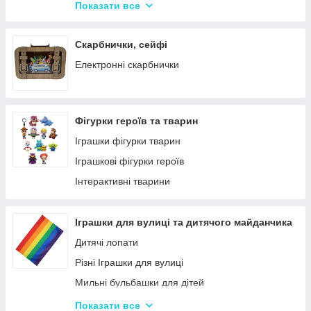
Крейда для Малювання
Насоси для матрасів та гумових виробів
Показати все
Художня творчість
Надувні іграшки для басейну та купання
Рукоділля
Надувні матраци
Скарбнички, сейфі
Валіза для малювання
Дитячі надувні басейни
Електронні скарбнички
Пальчикові фарби
Надувні Круги та Плотики для плавання
Фігурки героїв та тварин
Іграшки фігурки тварин
Іграшкові фігурки героїв
Інтерактивні тварини
Іграшки для вулиці та дитячого майданчика
Дитячі лопати
Різні Іграшки для вулиці
Мильні бульбашки для дітей
Гойдалки для дітей
Показати все