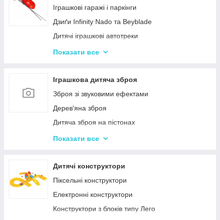
Нічні світильники для немовлят
Іграшкові гаражі і паркінги
Дитячий посуд
Дзиґи Infinity Nado та Beyblade
Дитяча гігієна та догляд
Дитячі іграшкові автотреки
Дитяча безпека
Іграшкова залізниця та потяги
Показати все
Соски, пустушки, прорізувачі
Іграшкові машинки
Дитячий іграшковий інструмент
Іграшкова дитяча зброя
Іграшкові роботи-трансформери
Зброя зі звуковими ефектами
Ігрові рольові набори для хлопчиків
Дерев'яна зброя
Дитяча зброя на пістонах
Дитячі водяні пістолети, автомати
Показати все
Дитячі іграшкові автомати на пульках
Дитячі іграшкові луки, стріли, арбалети
Дитячі конструктори
Іграшкові пістолети
Піксельні конструктори
Дитячі пістолети, гвинтівки з м'якими кулями
Електронні конструктори
Конструктори з блоків типу Лего