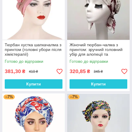
Тюрбан хустка шапкачалма з
Жіночий тюрбан-чалма з
принтом (головні убори після
принтом: зручний головний
хімієтерапії)
убір для алопеції та
відновлення після
Готово до відправки
Готово до відправки
хімієтерапії
381,30
320,85
₴
₴
410 ₴
345 ₴
Купити
Купити
–7%
–7%