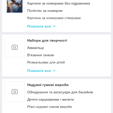
Ігри-головоломки
Інтерактивні розмовляючі плакати
Картини за номерами без підрамника
Дитяче Лото і Доміно
Спіннери
Поліптих за номером
Гра Морський Бій
Картина за номерами стікерами
Різні Настільні ігри
Алмазна Мозаїка за номерами
Показати все
Єрудит (скрабл)
Картині для дерева
Монополія - настільна гра
Стандартні картини за номерами
Набори для творчості
Мафія
Розпис по полотну
Аквакільці
Шахи і Шашки
Полотна з Підрамником
В'язання гачком
Набори для гри в покер
Алмазна мозаїка для дітей
Розмальовки для дітей
Карткові ігри для дорослих 18+
Акрилові фарби
Показати все
Вишивка хрестиком
Гравюра для дітей
Надувні гумові вироби
Кінетичний пісок
Обладнання та аксесуари для басейнів
Дитячий Пластилін
Дитячі нарукавники і жилети
Декупаж
Різні надувні гумові вироби