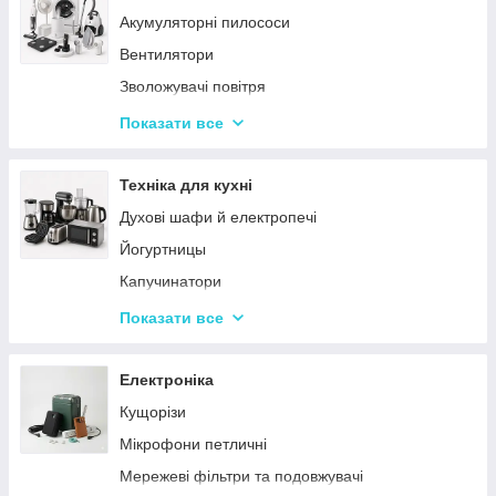
Акумуляторні пилососи
Тарілки
Вентилятори
Зволожувачі повітря
Пральні машинки
Показати все
Ваги підлогові
Набори для грумінгу
Техніка для кухні
Машинки для видалення ковтунців
Духові шафи й електропечі
Праски
Йогуртницы
Отпариватели
Капучинатори
Пилососи
Інша дрібна техніка
Показати все
Чопери та подрібнювачі
Сендвічниці та бутербродниці
Електроніка
Соковичавниці
Кущорізи
Мультиварки та скороварки
Мікрофони петличні
Міксери
Мережеві фільтри та подовжувачі