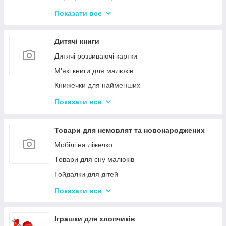
Іграшки з музичними ефектами
Показати все
Мозаїка для дітей
Машинки іграшкові для дітей
Дитячі книги
Дитяче кермо
Дитячі розвиваючі картки
Іграшка Неваляшка
М'які книги для малюків
Каталки з ручкою і на мотузочці
Книжечки для найменших
Розвиваючі килимки
Книги з наклейками
Показати все
Іграшки для ванної та купання малюків
Книжки для дошкільнят
Магнітна риболовля для дітей
Книги для дітей початкових класів
Товари для немовлят та новонароджених
Стрибуни для дітей
Книги для підлітків
Мобілі на ліжечко
Енциклопедії для дітей
Товари для сну малюків
Гойдалки для дітей
Дитячі горщики
Показати все
Брязкальця, підвіски
Розвиваючі килимки для немовлят
Іграшки для хлопчиків