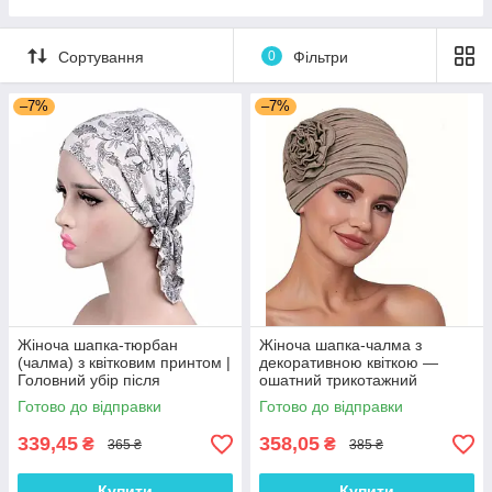
Пісочні набори
Гірки для дитячого майданчика
Сортування
0
Фільтри
Зимові іграшки для вулиці
–7%
–7%
Повітряні змії
Жіноча шапка-тюрбан
Жіноча шапка-чалма з
(чалма) з квітковим принтом |
декоративною квіткою —
Головний убір після
ошатний трикотажний
хіміотерапії, при алопеції |
тюрбан, колір Кава з
Готово до відправки
Готово до відправки
Літня хустка на голову
молоком
339,45
358,05
₴
₴
365 ₴
385 ₴
Купити
Купити