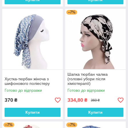
–7%
Шапка тюрбан чалма
Хустка-тюрбан жіноча з
(головні убори після
шифонового поліестеру
хіміотерапії)
Готово до відправки
Готово до відправки
370
334,80
₴
₴
360 ₴
Купити
Купити
–7%
–7%