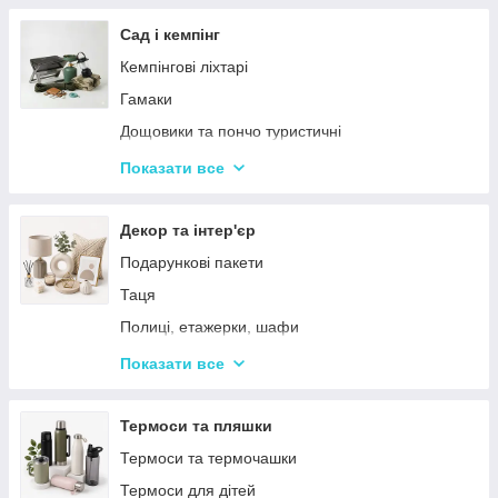
Тримери
Стайлери
Сад і кемпінг
Плойки
Кемпінгові ліхтарі
Машинки для стриження
Гамаки
Воскоплави
Дощовики та пончо туристичні
Лампи для манікюр
Садове освітлення
Показати все
Епілятори
Світлодіодні ліхтарі
Електробритви
Термосумки
Декор та інтер'єр
Фени
Туристичні інструменти та набори
Подарункові пакети
Гофре та випрямлячі для волосся
Туристичні нагрівачі
Таця
Ручні масажери для тіла
Туристичні плити
Полиці, етажерки, шафи
Аксесуари
Серветки сервірувальні
Показати все
Решітки
Тортівниці
Мангали
Сміттєві відра
Термоси та пляшки
Набори для пікніка
Новогодний декор
Термоси та термочашки
Туристичні килимки
Декоративні таці
Термоси для дітей