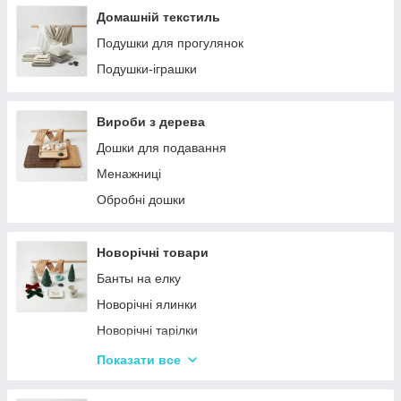
Домашній текстиль
Подушки для прогулянок
Подушки-іграшки
Вироби з дерева
Дошки для подавання
Менажниці
Обробні дошки
Новорічні товари
Банты на елку
Новорічні ялинки
Новорічні тарілки
Новорічні фігурки та статуетки
Показати все
Новорічні чашки