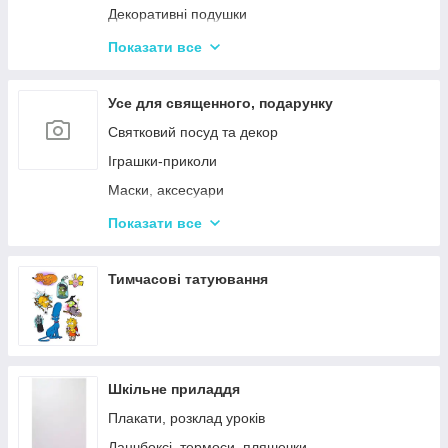
Декоративні подушки
Дитячі парасольки
Показати все
Значки і брелоки
Усе для священного, подарунку
Святковий посуд та декор
Іграшки-приколи
Маски, аксесуари
Повітряні кульки
Показати все
Подарункова упаковка
Фоторамки і фотоальбоми
Тимчасові татуювання
Новорічні іграшки та товари
Шкільне приладдя
Плакати, розклад уроків
Ланчбоксі, термоси, пляшечки