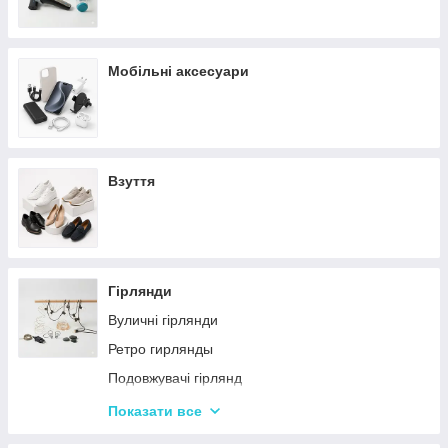
Мобільні аксесуари
Взуття
Гірлянди
Вуличні гірлянди
Ретро гирлянды
Подовжувачі гірлянд
Хатні гірлянди
Показати все
LED стрічки