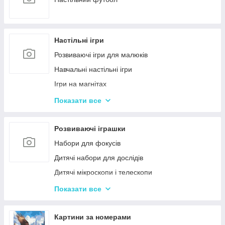
Настільні ігри
Розвиваючі ігри для малюків
Навчальні настільні ігри
Ігри на магнітах
Ігри-бродилки
Показати все
Дуплет і Мемо
Крокодил
Розвиваючі іграшки
Аліас Або Скажи Інакше
Набори для фокусів
Гра Хто Я?
Дитячі набори для дослідів
Вікторина
Дитячі мікроскопи і телескопи
Твістер
Розвиваючі Магніти для дітей
Показати все
Карткові настільні ігри
Пазли
Ігри типу Дженга
Дитячі ноутбуки, планшети
Картини за номерами