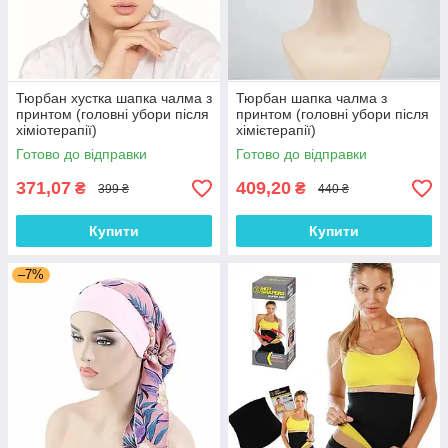
Тюрбан хустка шапка чалма з
Тюрбан шапка чалма з
принтом (головні убори після
принтом (головні убори після
хіміотерапії)
хімієтерапії)
Готово до відправки
Готово до відправки
371,07
409,20
₴
₴
399 ₴
440 ₴
Купити
Купити
–7%