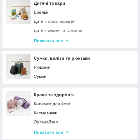
Столовий посуд
Дитячі товари
Хвойні гірлянди
Брелки
Дитячі ігрові намети
Дитячі сумки та гаманці
Дитячі фотокамери
Показати все
Ланчбокси
Сумки, валізи та рюкзаки
Рюкзаки
Сумки
Краса та здоров'я
Килимки для йоги
Косметички
Органайзер
Косметичні дзеркала
Показати все