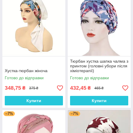
Тюрбан хустка шапка чалма з
принтом (головні убори після
Хустка-тюрбан жіноча
хіміотерапії)
Готово до відправки
Готово до відправки
348,75
432,45
₴
₴
375 ₴
465 ₴
Купити
Купити
–7%
–7%