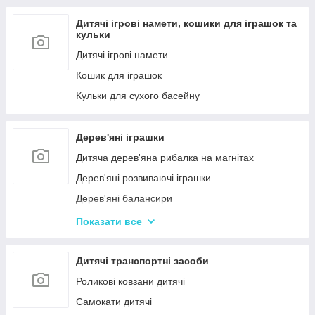
Дитячі ігрові намети, кошики для іграшок та
кульки
Дитячі ігрові намети
Кошик для іграшок
Кульки для сухого басейну
Дерев'яні іграшки
Дитяча дерев'яна рибалка на магнітах
Дерев'яні розвиваючі іграшки
Дерев'яні балансири
Дерев'яні пазли для дорослих
Показати все
Дерев'яні дитячі пазли
Дерев'яні іграшки-лабіринти
Дитячі транспортні засоби
Дерев'яні іграшкові кубики, пірамідки
Роликові ковзани дитячі
Дерев'яні іграшки-шнурівки
Самокати дитячі