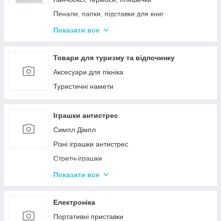
Пенали, папки, підставки для книг
Фарбі, пензлики, альбоми
Показати все
Ручки, олівці, фломастери, маркери
Зошити, блокноти, щоденники, обкладинки
Товари для туризму та відпочинку
Наклейки, стікери, закладки
Аксесуари для пікніка
Кольоровий папір, картон, клей
Туристичні намети
Гумка, стругачки, ножиці, коректор, гумки для
гришів
Іграшки антистрес
Циркулі, лінійки, трафарети
Симпл Дімпл
Художні аксесуари та інструменти
Різні іграшки антистрес
Стретч-іграшки
Іграшки Pop it
Показати все
Слайми та лизуни
Електроніка
Портативні приставки