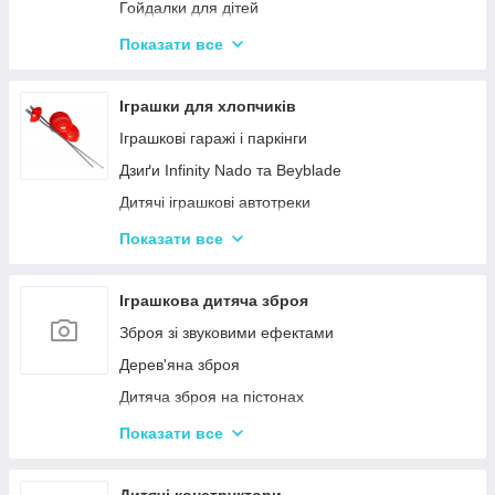
Гойдалки для дітей
Дитячі горщики
Показати все
Брязкальця, підвіски
Розвиваючі килимки для немовлят
Іграшки для хлопчиків
Нічні світильники для немовлят
Іграшкові гаражі і паркінги
Дитячий посуд
Дзиґи Infinity Nado та Beyblade
Дитяча гігієна та догляд
Дитячі іграшкові автотреки
Дитяча безпека
Іграшкова залізниця та потяги
Показати все
Соски, пустушки, прорізувачі
Іграшкові машинки
Дитячий іграшковий інструмент
Іграшкова дитяча зброя
Іграшкові роботи-трансформери
Зброя зі звуковими ефектами
Ігрові рольові набори для хлопчиків
Дерев'яна зброя
Дитяча зброя на пістонах
Дитячі водяні пістолети, автомати
Показати все
Дитячі іграшкові автомати на пульках
Дитячі іграшкові луки, стріли, арбалети