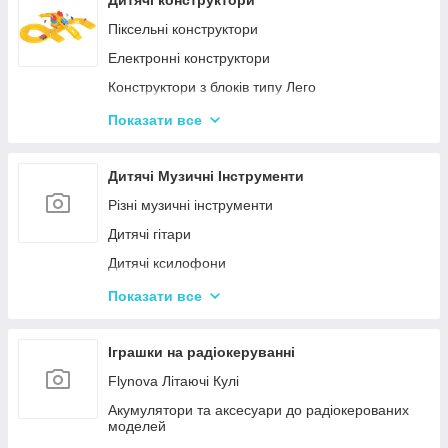
Дитячі конструктори
Іграшкові пістолети
Піксельні конструктори
Дитячі пістолети, гвинтівки з м'якими кулями
Електронні конструктори
Конструктори з блоків типу Лего
Конструктор для малюків з великими деталями
Показати все
Конструктори магнітні
Тривимірні пазли-конструктори
Дитячі Музичні Інструменти
Металеві конструктори
Різні музичні інструменти
Дитячі гітари
Дитячі ксилофони
Дитячі Синтезатори та Піаніно
Показати все
Дитячі барабани
Іграшки на радіокеруванні
Flynova Літаючі Кулі
Акумулятори та аксесуари до радіокерованих
моделей