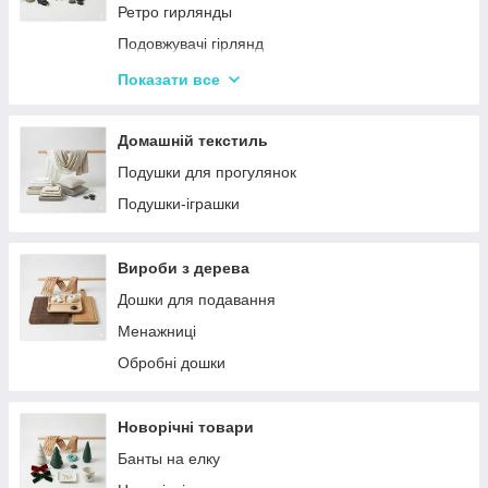
Ретро гирлянды
Подовжувачі гірлянд
Хатні гірлянди
Показати все
LED стрічки
Домашній текстиль
Подушки для прогулянок
Подушки-іграшки
Вироби з дерева
Дошки для подавання
Менажниці
Обробні дошки
Новорічні товари
Банты на елку