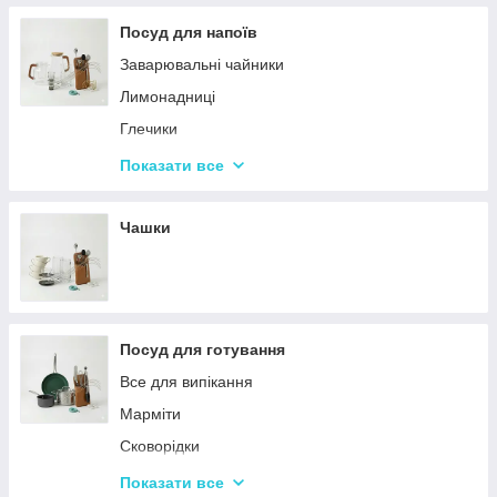
Терки
Посуд для напоїв
Набори для спецій
Заварювальні чайники
Ємності для зберігання
Лимонадниці
Набори кухонних ножів і лопаток
Глечики
Маслянки
Склянки
Показати все
Пляшки для олії
Чарки
Келихи
Чашки
Посуд для готування
Все для випікання
Марміти
Сковорідки
Ківші
Показати все