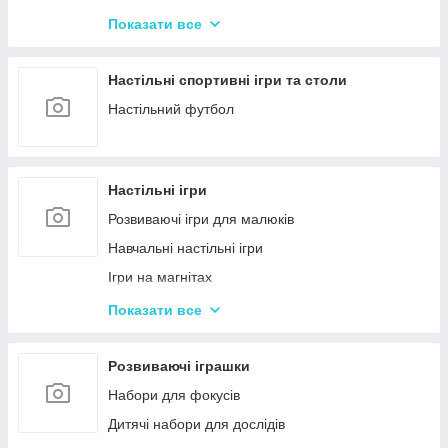
Машинки на радіокеруванні
Показати все
Радіокеровані іграшкові крани, екскаватори
Настільні спортивні ігри та столи
Настільний футбол
Настільні ігри
Розвиваючі ігри для малюків
Навчальні настільні ігри
Ігри на магнітах
Ігри-бродилки
Показати все
Дуплет і Мемо
Крокодил
Розвиваючі іграшки
Аліас Або Скажи Інакше
Набори для фокусів
Гра Хто Я?
Дитячі набори для дослідів