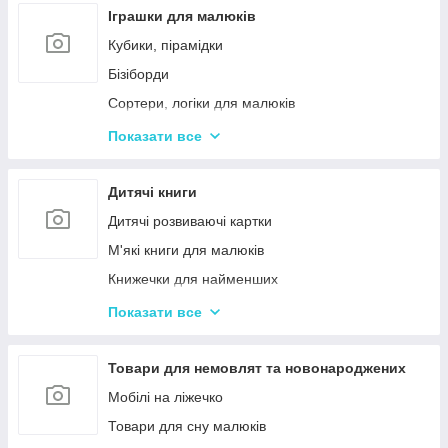
Іграшки для малюків
Кубики, пірамідки
Бізіборди
Сортери, логіки для малюків
Іграшки з музичними ефектами
Показати все
Мозаїка для дітей
Машинки іграшкові для дітей
Дитячі книги
Дитяче кермо
Дитячі розвиваючі картки
Іграшка Неваляшка
М'які книги для малюків
Каталки з ручкою і на мотузочці
Книжечки для найменших
Розвиваючі килимки
Книги з наклейками
Показати все
Іграшки для ванної та купання малюків
Книжки для дошкільнят
Магнітна риболовля для дітей
Книги для дітей початкових класів
Товари для немовлят та новонароджених
Стрибуни для дітей
Книги для підлітків
Мобілі на ліжечко
Енциклопедії для дітей
Товари для сну малюків