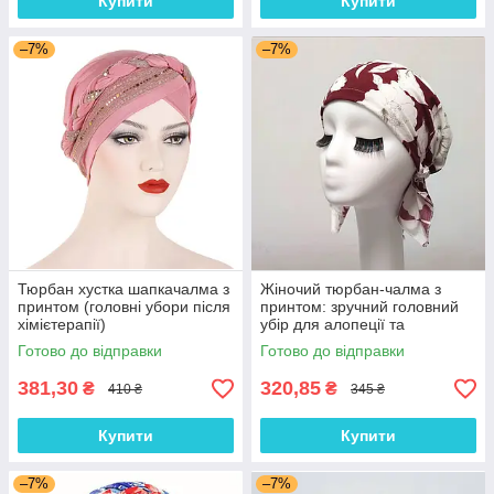
Купити
Купити
–7%
–7%
Тюрбан хустка шапкачалма з
Жіночий тюрбан-чалма з
принтом (головні убори після
принтом: зручний головний
хімієтерапії)
убір для алопеції та
відновлення після
Готово до відправки
Готово до відправки
хімієтерапії
381,30
320,85
₴
₴
410 ₴
345 ₴
Купити
Купити
–7%
–7%