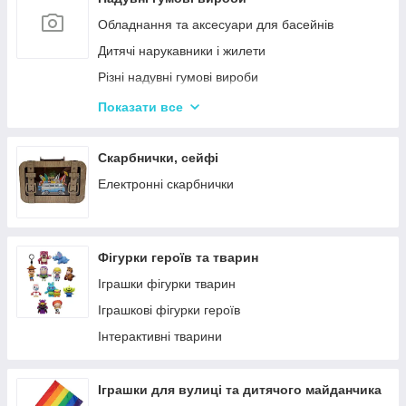
Кінетичний пісок
Обладнання та аксесуари для басейнів
Дитячий Пластилін
Дитячі нарукавники і жилети
Декупаж
Різні надувні гумові вироби
Крейда для Малювання
Насоси для матрасів та гумових виробів
Показати все
Художня творчість
Надувні іграшки для басейну та купання
Рукоділля
Надувні матраци
Скарбнички, сейфі
Валіза для малювання
Дитячі надувні басейни
Електронні скарбнички
Пальчикові фарби
Надувні Круги та Плотики для плавання
Фігурки героїв та тварин
Іграшки фігурки тварин
Іграшкові фігурки героїв
Інтерактивні тварини
Іграшки для вулиці та дитячого майданчика