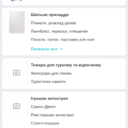
Шкільне приладдя
Плакати, розклад уроків
Ланчбоксі, термоси, пляшечки
Пенали, папки, підставки для книг
Фарбі, пензлики, альбоми
Показати все
Ручки, олівці, фломастери, маркери
Зошити, блокноти, щоденники, обкладинки
Товари для туризму та відпочинку
Наклейки, стікери, закладки
Аксесуари для пікніка
Кольоровий папір, картон, клей
Туристичні намети
Гумка, стругачки, ножиці, коректор, гумки для
гришів
Іграшки антистрес
Циркулі, лінійки, трафарети
Симпл Дімпл
Художні аксесуари та інструменти
Різні іграшки антистрес
Стретч-іграшки