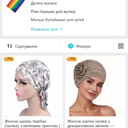
Дитячі лопати
Різні Іграшки для вулиці
Мильні бульбашки для дітей
Гойдалки для дітей
Показати все
Пісочні набори
Гірки для дитячого майданчика
Сортування
0
Фільтри
Зимові іграшки для вулиці
–7%
–7%
Повітряні змії
Жіноча шапка-тюрбан
Жіноча шапка-чалма з
(чалма) з квітковим принтом |
декоративною квіткою —