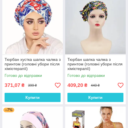
Тюрбан хустка шапка чалма з
Тюрбан шапка чалма з
принтом (головні убори після
принтом (головні убори після
хіміотерапії)
хімієтерапії)
Готово до відправки
Готово до відправки
371,07
409,20
₴
₴
399 ₴
440 ₴
Купити
Купити
–7%