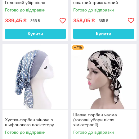
Головний убір після
ошатний трикотажний
хіміотерапії, при алопеції |
тюрбан, колір Кава з
Готово до відправки
Готово до відправки
Літня хустка на голову
молоком
339,45
358,05
₴
₴
365 ₴
385 ₴
Купити
Купити
–7%
Шапка тюрбан чалма
Хустка-тюрбан жіноча з
(головні убори після
шифонового поліестеру
хіміотерапії)
Готово до відправки
Готово до відправки