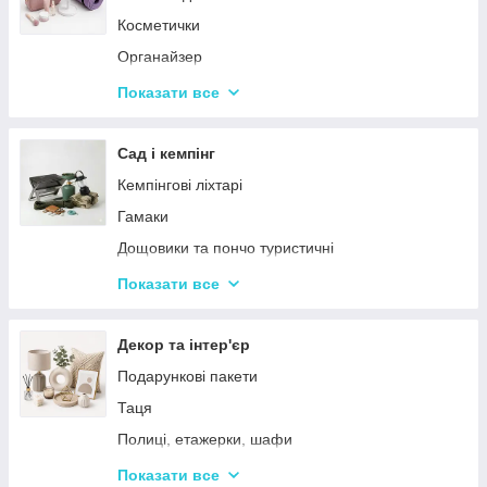
Косметички
Органайзер
Косметичні дзеркала
Показати все
Тримери
Стайлери
Сад і кемпінг
Плойки
Кемпінгові ліхтарі
Машинки для стриження
Гамаки
Воскоплави
Дощовики та пончо туристичні
Лампи для манікюр
Садове освітлення
Показати все
Епілятори
Світлодіодні ліхтарі
Електробритви
Термосумки
Декор та інтер'єр
Фени
Туристичні інструменти та набори
Подарункові пакети
Гофре та випрямлячі для волосся
Туристичні нагрівачі
Таця
Ручні масажери для тіла
Туристичні плити
Полиці, етажерки, шафи
Аксесуари
Серветки сервірувальні
Показати все