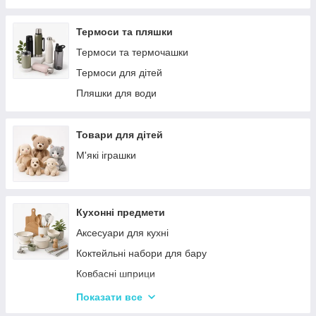
Решітки
Тортівниці
Мангали
Сміттєві відра
Термоси та пляшки
Набори для пікніка
Новогодний декор
Термоси та термочашки
Туристичні килимки
Декоративні таці
Термоси для дітей
Палатки
Цукерки
Пляшки для води
Каремати та туристичні килимки
Тримачі для паперових рушників
Меблі для кемпінгу
Серветниці
Товари для дітей
Спальні мішки
Годинник настінний
М'які іграшки
Туристические души
Меблі
Садові та пляжні парасольки
Пепельниці
Кухонні предмети
Підсвічники
Аксесуари для кухні
Вази для квітів
Коктейльні набори для бару
Статуетки
Ковбасні шприци
Кухонні підставки
Показати все
Сушарки для посуду