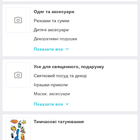
Одяг та аксесуари
Рюкзаки та сумки
Дитячі аксесуари
Декоративні подушки
Дитячі парасольки
Показати все
Значки і брелоки
Усе для священного, подарунку
Святковий посуд та декор
Іграшки-приколи
Маски, аксесуари
Повітряні кульки
Показати все
Подарункова упаковка
Фоторамки і фотоальбоми
Тимчасові татуювання
Новорічні іграшки та товари