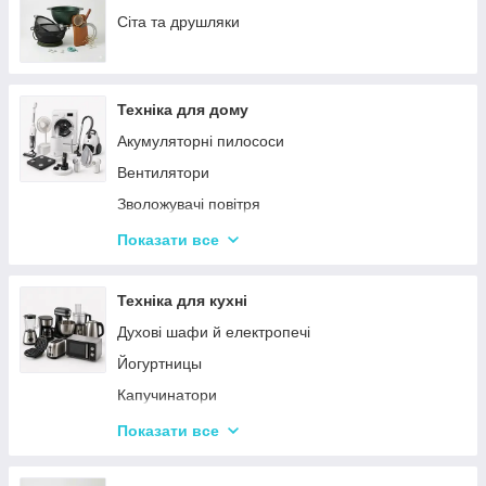
Сервізи
Сіта та друшляки
Столове приладдя
Столові сервізи
Техніка для дому
Бульйонниці
Акумуляторні пилососи
Тарілки
Вентилятори
Зволожувачі повітря
Пральні машинки
Показати все
Ваги підлогові
Набори для грумінгу
Техніка для кухні
Машинки для видалення ковтунців
Духові шафи й електропечі
Праски
Йогуртницы
Отпариватели
Капучинатори
Пилососи
Інша дрібна техніка
Показати все
Чопери та подрібнювачі