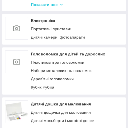
Іграшки Pop it
Показати все
Слайми та лизуни
Електроніка
Портативні приставки
Дитячі камери, фотоапарати
Головоломки для дітей та дорослих
Пластикові ігри головоломки
Набори металевих головоломок
Дерев'яні головоломки
Кубик Рубіка
Дитячі дошки для малювання
Дитячі дощечки для малювання
Дитячі мольберти і магнітні дошки