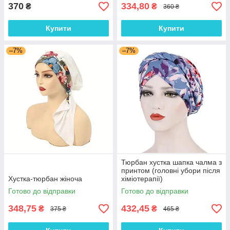
370
334,80
₴
₴
360 ₴
Купити
Купити
–7%
–7%
Тюрбан хустка шапка чалма з
принтом (головні убори після
Хустка-тюрбан жіноча
хіміотерапії)
Готово до відправки
Готово до відправки
348,75
432,45
₴
₴
375 ₴
465 ₴