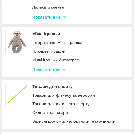
Дитячий ігровий магазин, касса
Лялька манекен
Іграшковий салон краси, трюмо
Барбі та схожі ляльки
Показати все
Маленькі дитячі ляльки
Лялькові будиночки
М'які іграшки
Візочки для ляльок
Інтерактивні м'які іграшки
Ліжечка для ляльок
Плюшеві іграшки
Одяг та аксесуари для Ляльок
М'які іграшки Антистрес
Іграшки для лялькового театру
Показати все
М'які іграшки персонажі Мультфільмів
Товари для спорту
Товари для фітнесу та аеробіки
Товари для активного спорту
Силові тренажери
Захисні шоломи, налокітники, наколінники