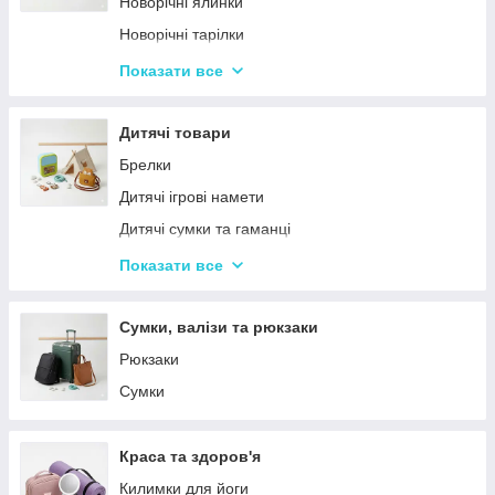
Новорічні ялинки
Новорічні тарілки
Новорічні фігурки та статуетки
Показати все
Новорічні чашки
Столовий посуд
Дитячі товари
Хвойні гірлянди
Брелки
Дитячі ігрові намети
Дитячі сумки та гаманці
Дитячі фотокамери
Показати все
Ланчбокси
Сумки, валізи та рюкзаки
Рюкзаки
Сумки
Краса та здоров'я
Килимки для йоги