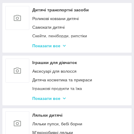
Дерев'яні дитячі пазли
Дерев'яні іграшки-лабіринти
Дитячі транспортні засоби
Дерев'яні іграшкові кубики, пірамідки
Роликові ковзани дитячі
Дерев'яні іграшки-шнурівки
Самокати дитячі
Дерев'яні дитячі конструктори
Скейти, пеніборди, рипстіки
Різні дерев'яні іграшки
Каталки та толокари
Показати все
Дерев'яні сортери і логіки
Біговели для дітей
Іграшки для дівчаток
Аксесуарі для волосся
Дитяча косметика та прикраси
Іграшкові продукти та їжа
Іграшковий посуд
Показати все
Дитячі ігрови набори побутової техніки
Дитячі ігрові набори для прибирання
Ляльки дитячі
Дитячі рольові набори лікаря
Ляльки пупси, бебі борни
Дитячий ігровий набір кухня
М'яконобивні ляльки