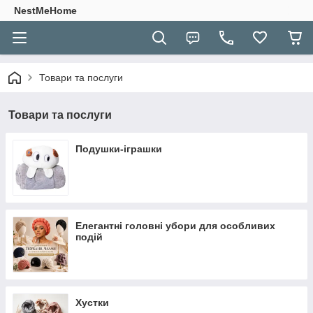
NestMeHome
Товари та послуги
Товари та послуги
Подушки-іграшки
Елегантні головні убори для особливих
подій
Хустки