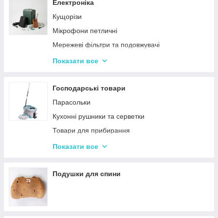
Сендвічниці та бутербродниці
Електроніка
Соковичавниці
Кущорізи
Мультиварки та скороварки
Мікрофони петличні
Міксери
Мережеві фільтри та подовжувачі
М'ясорубки
Проєктори
Показати все
Тостери
Ручки для чищення навушників
Кухонні комбайни
Зарядні пристрої
Господарські товари
Кавоварки та кавомолки
Смарт-годинник
Парасольки
Слайсери
Наушники
Кухонні рушники та серветки
Електрочайники
Портативні колонки
Товари для прибирання
Газові плити й електроплити
Повербанки
Килимки для кухні та ванної кімнати
Показати все
Вафельниці, млинці, горішниці
Кошики для білизни та іграшок
Вакууматори
Подушки для спини
Ваги кухонні
Блендери
Аерогрилі та фритюрниці