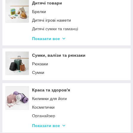
Столовий посуд
Дитячі товари
Хвойні гірлянди
Брелки
Дитячі ігрові намети
Дитячі сумки та гаманці
Дитячі фотокамери
Показати все
Ланчбокси
Сумки, валізи та рюкзаки
Рюкзаки
Сумки
Краса та здоров'я
Килимки для йоги
Косметички
Органайзер
Косметичні дзеркала
Показати все