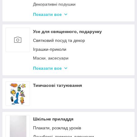
Декоративні подушки
Дитячі парасольки
Показати все
Значки і брелоки
Усе для священного, подарунку
Святковий посуд та декор
Іграшки-приколи
Маски, аксесуари
Повітряні кульки
Показати все
Подарункова упаковка
Фоторамки і фотоальбоми
Тимчасові татуювання
Новорічні іграшки та товари
Шкільне приладдя
Плакати, розклад уроків
Ланчбоксі, термоси, пляшечки