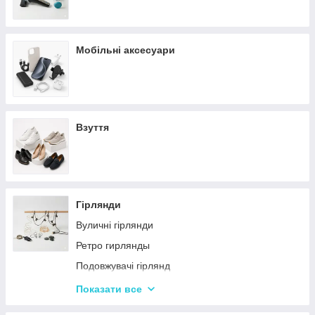
Мобільні аксесуари
Взуття
Гірлянди
Вуличні гірлянди
Ретро гирлянды
Подовжувачі гірлянд
Хатні гірлянди
Показати все
LED стрічки