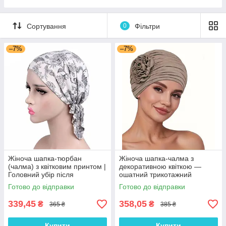
Пісочні набори
Гірки для дитячого майданчика
Сортування
0
Фільтри
Зимові іграшки для вулиці
–7%
–7%
Повітряні змії
Жіноча шапка-тюрбан
Жіноча шапка-чалма з
(чалма) з квітковим принтом |
декоративною квіткою —
Головний убір після
ошатний трикотажний
хіміотерапії, при алопеції |
тюрбан, колір Кава з
Готово до відправки
Готово до відправки
Літня хустка на голову
молоком
339,45
358,05
₴
₴
365 ₴
385 ₴
Купити
Купити