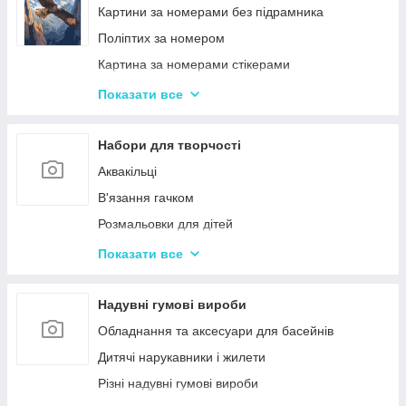
Ігри-головоломки
Інтерактивні розмовляючі плакати
Картини за номерами без підрамника
Дитяче Лото і Доміно
Спіннери
Поліптих за номером
Гра Морський Бій
Картина за номерами стікерами
Різні Настільні ігри
Алмазна Мозаїка за номерами
Показати все
Єрудит (скрабл)
Картині для дерева
Монополія - настільна гра
Стандартні картини за номерами
Набори для творчості
Мафія
Розпис по полотну
Аквакільці
Шахи і Шашки
Полотна з Підрамником
В'язання гачком
Набори для гри в покер
Алмазна мозаїка для дітей
Розмальовки для дітей
Карткові ігри для дорослих 18+
Акрилові фарби
Показати все
Вишивка хрестиком
Гравюра для дітей
Надувні гумові вироби
Кінетичний пісок
Обладнання та аксесуари для басейнів
Дитячий Пластилін
Дитячі нарукавники і жилети
Декупаж
Різні надувні гумові вироби