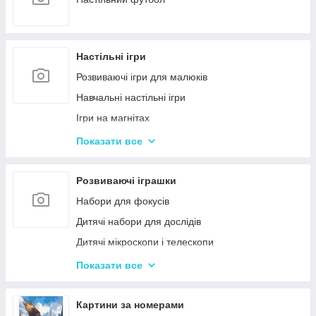
Настільні ігри
Розвиваючі ігри для малюків
Навчальні настільні ігри
Ігри на магнітах
Ігри-бродилки
Показати все
Дуплет і Мемо
Крокодил
Розвиваючі іграшки
Аліас Або Скажи Інакше
Набори для фокусів
Гра Хто Я?
Дитячі набори для дослідів
Вікторина
Дитячі мікроскопи і телескопи
Твістер
Розвиваючі Магніти для дітей
Показати все
Карткові настільні ігри
Пазли
Ігри типу Дженга
Дитячі ноутбуки, планшети
Картини за номерами