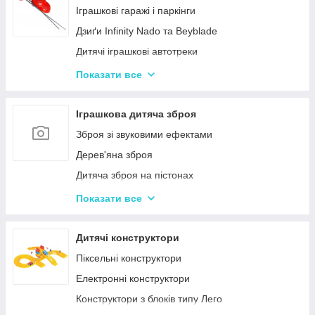
Нічні світильники для немовлят
Іграшкові гаражі і паркінги
Дитячий посуд
Дзиґи Infinity Nado та Beyblade
Дитяча гігієна та догляд
Дитячі іграшкові автотреки
Дитяча безпека
Іграшкова залізниця та потяги
Показати все
Соски, пустушки, прорізувачі
Іграшкові машинки
Дитячий іграшковий інструмент
Іграшкова дитяча зброя
Іграшкові роботи-трансформери
Зброя зі звуковими ефектами
Ігрові рольові набори для хлопчиків
Дерев'яна зброя
Дитяча зброя на пістонах
Дитячі водяні пістолети, автомати
Показати все
Дитячі іграшкові автомати на пульках
Дитячі іграшкові луки, стріли, арбалети
Дитячі конструктори
Іграшкові пістолети
Піксельні конструктори
Дитячі пістолети, гвинтівки з м'якими кулями
Електронні конструктори
Конструктори з блоків типу Лего