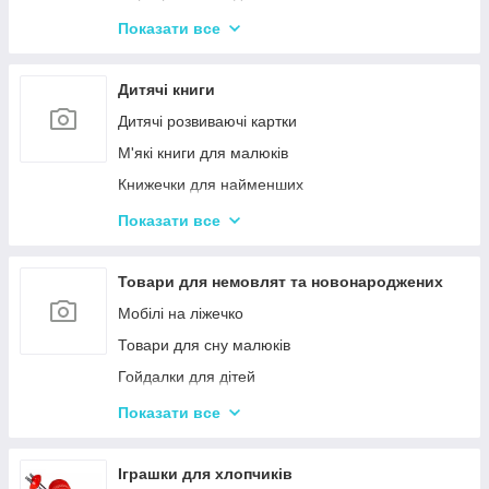
Іграшки з музичними ефектами
Показати все
Мозаїка для дітей
Машинки іграшкові для дітей
Дитячі книги
Дитяче кермо
Дитячі розвиваючі картки
Іграшка Неваляшка
М'які книги для малюків
Каталки з ручкою і на мотузочці
Книжечки для найменших
Розвиваючі килимки
Книги з наклейками
Показати все
Іграшки для ванної та купання малюків
Книжки для дошкільнят
Магнітна риболовля для дітей
Книги для дітей початкових класів
Товари для немовлят та новонароджених
Стрибуни для дітей
Книги для підлітків
Мобілі на ліжечко
Енциклопедії для дітей
Товари для сну малюків
Гойдалки для дітей
Дитячі горщики
Показати все
Брязкальця, підвіски
Розвиваючі килимки для немовлят
Іграшки для хлопчиків