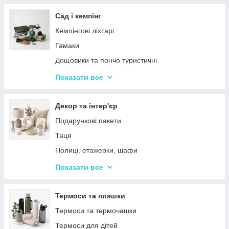
Тримери
Стайлери
Сад і кемпінг
Плойки
Кемпінгові ліхтарі
Машинки для стриження
Гамаки
Воскоплави
Дощовики та пончо туристичні
Лампи для манікюр
Садове освітлення
Показати все
Епілятори
Світлодіодні ліхтарі
Електробритви
Термосумки
Декор та інтер'єр
Фени
Туристичні інструменти та набори
Подарункові пакети
Гофре та випрямлячі для волосся
Туристичні нагрівачі
Таця
Ручні масажери для тіла
Туристичні плити
Полиці, етажерки, шафи
Аксесуари
Серветки сервірувальні
Показати все
Решітки
Тортівниці
Мангали
Сміттєві відра
Термоси та пляшки
Набори для пікніка
Новогодний декор
Термоси та термочашки
Туристичні килимки
Декоративні таці
Термоси для дітей