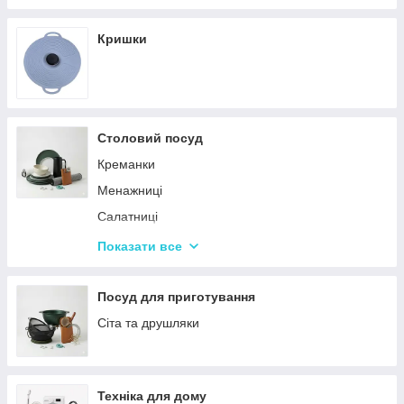
Кришки
Столовий посуд
Креманки
Менажниці
Салатниці
Сітки та кошики для фрі
Показати все
Страви
Посуд для дітей
Посуд для приготування
Сервізи
Сіта та друшляки
Столове приладдя
Столові сервізи
Техніка для дому
Бульйонниці