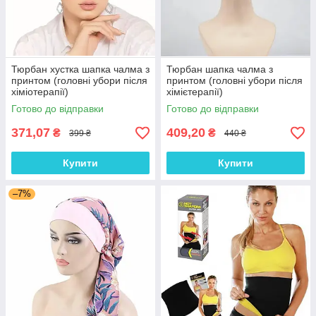
Тюрбан хустка шапка чалма з
Тюрбан шапка чалма з
принтом (головні убори після
принтом (головні убори після
хіміотерапії)
хімієтерапії)
Готово до відправки
Готово до відправки
371,07
409,20
₴
₴
399 ₴
440 ₴
Купити
Купити
–7%