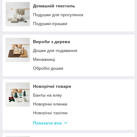
Домашній текстиль
Подушки для прогулянок
Подушки-іграшки
Вироби з дерева
Дошки для подавання
Менажниці
Обробні дошки
Новорічні товари
Банты на елку
Новорічні ялинки
Новорічні тарілки
Новорічні фігурки та статуетки
Показати все
Новорічні чашки