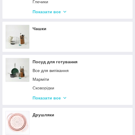
Набори кухонних ножів і лопаток
Глечики
Маслянки
Склянки
Показати все
Пляшки для олії
Чарки
Келихи
Чашки
Посуд для готування
Все для випікання
Марміти
Сковорідки
Ківші
Показати все
Кастрюли
Друшляки