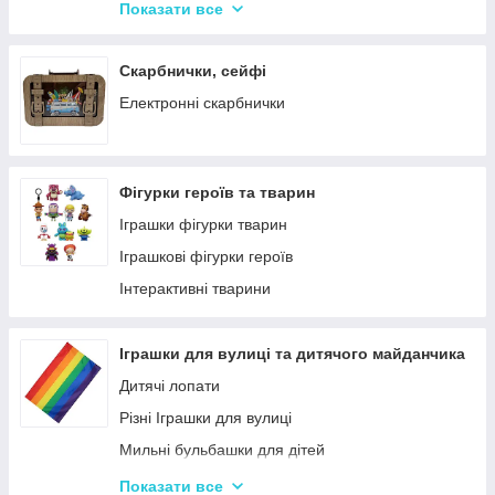
Крейда для Малювання
Насоси для матрасів та гумових виробів
Показати все
Художня творчість
Надувні іграшки для басейну та купання
Рукоділля
Надувні матраци
Скарбнички, сейфі
Валіза для малювання
Дитячі надувні басейни
Електронні скарбнички
Пальчикові фарби
Надувні Круги та Плотики для плавання
Фігурки героїв та тварин
Іграшки фігурки тварин
Іграшкові фігурки героїв
Інтерактивні тварини
Іграшки для вулиці та дитячого майданчика
Дитячі лопати
Різні Іграшки для вулиці
Мильні бульбашки для дітей
Гойдалки для дітей
Показати все