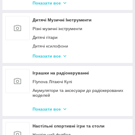
Конструктор для малюків з великими деталями
Показати все
Конструктори магнітні
Тривимірні пазли-конструктори
Дитячі Музичні Інструменти
Металеві конструктори
Різні музичні інструменти
Дитячі гітари
Дитячі ксилофони
Дитячі Синтезатори та Піаніно
Показати все
Дитячі барабани
Іграшки на радіокеруванні
Flynova Літаючі Кулі
Акумулятори та аксесуари до радіокерованих
моделей
Машинки на радіокеруванні
Показати все
Радіокеровані іграшкові крани, екскаватори
Настільні спортивні ігри та столи
Настільний футбол