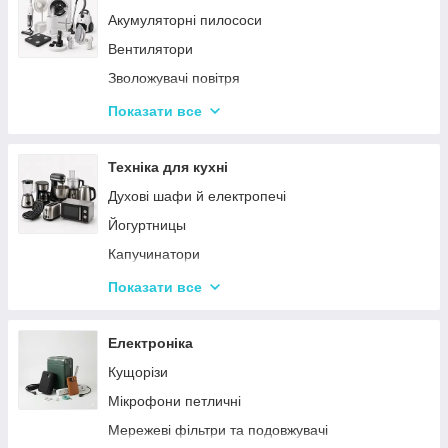
Акумуляторні пилососи
Тарілки
Вентилятори
Зволожувачі повітря
Пральні машинки
Показати все
Ваги підлогові
Набори для грумінгу
Техніка для кухні
Машинки для видалення ковтунців
Духові шафи й електропечі
Праски
Йогуртницы
Отпариватели
Капучинатори
Пилососи
Інша дрібна техніка
Показати все
Чопери та подрібнювачі
Сендвічниці та бутербродниці
Електроніка
Соковичавниці
Кущорізи
Мультиварки та скороварки
Мікрофони петличні
Міксери
Мережеві фільтри та подовжувачі