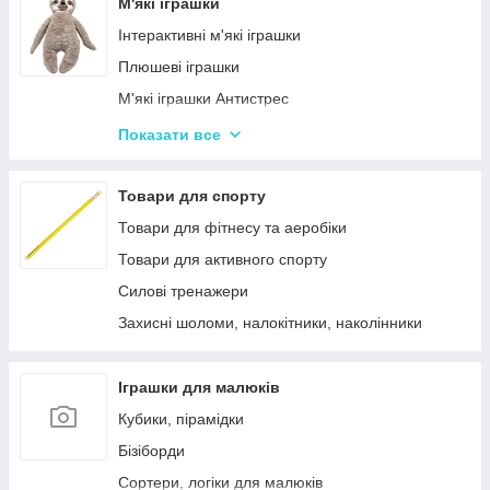
Лялькові будиночки
М'які іграшки
Візочки для ляльок
Інтерактивні м'які іграшки
Ліжечка для ляльок
Плюшеві іграшки
Одяг та аксесуари для Ляльок
М'які іграшки Антистрес
Іграшки для лялькового театру
Показати все
М'які іграшки персонажі Мультфільмів
Товари для спорту
Товари для фітнесу та аеробіки
Товари для активного спорту
Силові тренажери
Захисні шоломи, налокітники, наколінники
Іграшки для малюків
Кубики, пірамідки
Бізіборди
Сортери, логіки для малюків