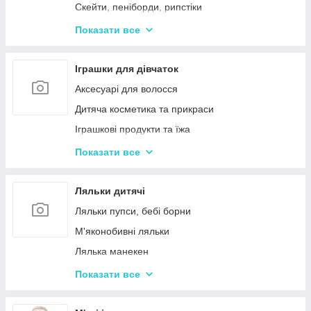
Дерев'яні дитячі конструктори
Скейти, пеніборди, рипстіки
Різні дерев'яні іграшки
Каталки та толокари
Показати все
Дерев'яні сортери і логіки
Біговели для дітей
Іграшки для дівчаток
Аксесуарі для волосся
Дитяча косметика та прикраси
Іграшкові продукти та їжа
Іграшковий посуд
Показати все
Дитячі ігрови набори побутової техніки
Дитячі ігрові набори для прибирання
Ляльки дитячі
Дитячі рольові набори лікаря
Ляльки пупси, бебі борни
Дитячий ігровий набір кухня
М'яконобивні ляльки
Дитячий ігровий магазин, касса
Лялька манекен
Іграшковий салон краси, трюмо
Барбі та схожі ляльки
Показати все
Маленькі дитячі ляльки