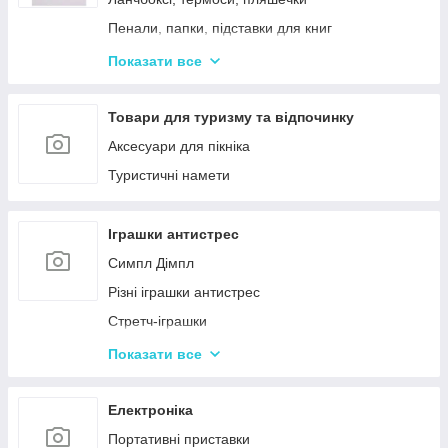
Пенали, папки, підставки для книг
Фарбі, пензлики, альбоми
Показати все
Ручки, олівці, фломастери, маркери
Зошити, блокноти, щоденники, обкладинки
Товари для туризму та відпочинку
Наклейки, стікери, закладки
Аксесуари для пікніка
Кольоровий папір, картон, клей
Туристичні намети
Гумка, стругачки, ножиці, коректор, гумки для
гришів
Іграшки антистрес
Циркулі, лінійки, трафарети
Симпл Дімпл
Художні аксесуари та інструменти
Різні іграшки антистрес
Стретч-іграшки
Іграшки Pop it
Показати все
Слайми та лизуни
Електроніка
Портативні приставки