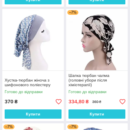
–7%
Шапка тюрбан чалма
Хустка-тюрбан жіноча з
(головні убори після
шифонового поліестеру
хіміотерапії)
Готово до відправки
Готово до відправки
370
334,80
₴
₴
360 ₴
Купити
Купити
–7%
–7%