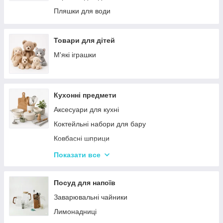
Палатки
Цукерки
Пляшки для води
Каремати та туристичні килимки
Тримачі для паперових рушників
Меблі для кемпінгу
Серветниці
Товари для дітей
Спальні мішки
Годинник настінний
М'які іграшки
Туристические души
Меблі
Садові та пляжні парасольки
Пепельниці
Кухонні предмети
Підсвічники
Аксесуари для кухні
Вази для квітів
Коктейльні набори для бару
Статуетки
Ковбасні шприци
Кухонні підставки
Показати все
Сушарки для посуду
Терки
Посуд для напоїв
Набори для спецій
Заварювальні чайники
Ємності для зберігання
Лимонадниці