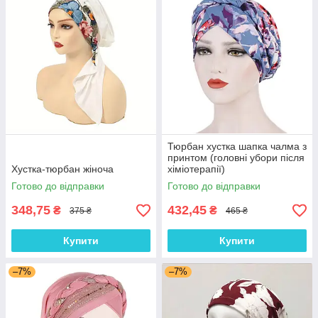
Тюрбан хустка шапка чалма з
принтом (головні убори після
Хустка-тюрбан жіноча
хіміотерапії)
Готово до відправки
Готово до відправки
348,75
432,45
₴
₴
375 ₴
465 ₴
Купити
Купити
–7%
–7%