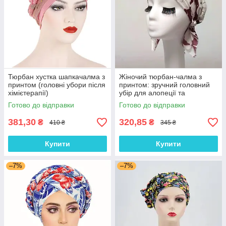
Тюрбан хустка шапкачалма з
Жіночий тюрбан-чалма з
принтом (головні убори після
принтом: зручний головний
хімієтерапії)
убір для алопеції та
відновлення після
Готово до відправки
Готово до відправки
хімієтерапії
381,30
320,85
₴
₴
410 ₴
345 ₴
Купити
Купити
–7%
–7%