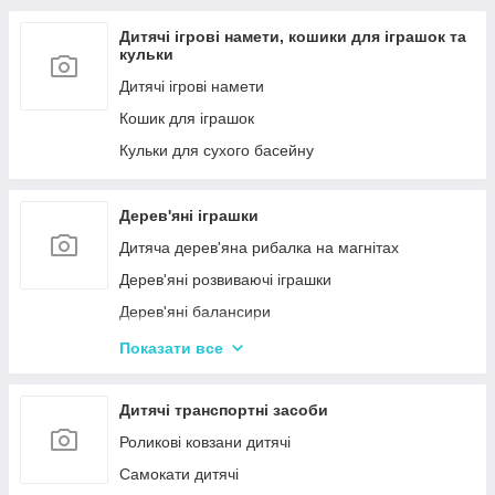
Дитячі ігрові намети, кошики для іграшок та
кульки
Дитячі ігрові намети
Кошик для іграшок
Кульки для сухого басейну
Дерев'яні іграшки
Дитяча дерев'яна рибалка на магнітах
Дерев'яні розвиваючі іграшки
Дерев'яні балансири
Дерев'яні пазли для дорослих
Показати все
Дерев'яні дитячі пазли
Дерев'яні іграшки-лабіринти
Дитячі транспортні засоби
Дерев'яні іграшкові кубики, пірамідки
Роликові ковзани дитячі
Дерев'яні іграшки-шнурівки
Самокати дитячі