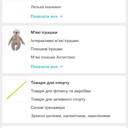
Дитячий ігровий магазин, касса
Лялька манекен
Іграшковий салон краси, трюмо
Барбі та схожі ляльки
Показати все
Маленькі дитячі ляльки
Лялькові будиночки
М'які іграшки
Візочки для ляльок
Інтерактивні м'які іграшки
Ліжечка для ляльок
Плюшеві іграшки
Одяг та аксесуари для Ляльок
М'які іграшки Антистрес
Іграшки для лялькового театру
Показати все
М'які іграшки персонажі Мультфільмів
Товари для спорту
Товари для фітнесу та аеробіки
Товари для активного спорту
Силові тренажери
Захисні шоломи, налокітники, наколінники