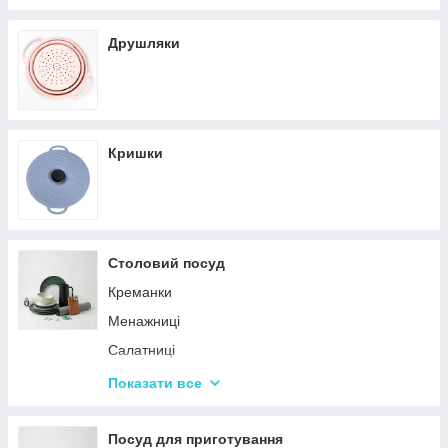
Кастрюли
Друшляки
Кришки
Столовий посуд
Креманки
Менажниці
Салатниці
Сітки та кошики для фрі
Показати все
Страви
Посуд для дітей
Посуд для приготування