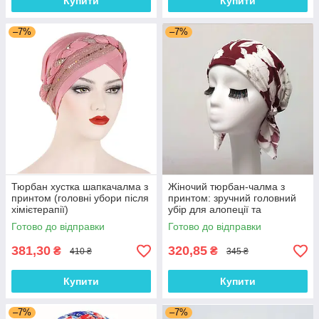
Купити
Купити
–7%
–7%
Тюрбан хустка шапкачалма з
Жіночий тюрбан-чалма з
принтом (головні убори після
принтом: зручний головний
хімієтерапії)
убір для алопеції та
відновлення після
Готово до відправки
Готово до відправки
хімієтерапії
381,30
320,85
₴
₴
410 ₴
345 ₴
Купити
Купити
–7%
–7%