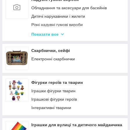
Кінетичний пісок
Обладнання та аксесуари для басейнів
Дитячий Пластилін
Дитячі нарукавники і жилети
Декупаж
Різні надувні гумові вироби
Крейда для Малювання
Насоси для матрасів та гумових виробів
Показати все
Художня творчість
Надувні іграшки для басейну та купання
Рукоділля
Надувні матраци
Скарбнички, сейфі
Валіза для малювання
Дитячі надувні басейни
Електронні скарбнички
Пальчикові фарби
Надувні Круги та Плотики для плавання
Фігурки героїв та тварин
Іграшки фігурки тварин
Іграшкові фігурки героїв
Інтерактивні тварини
Іграшки для вулиці та дитячого майданчика