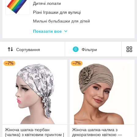
Дитячі лопати
Різні Іграшки для вулиці
Мильні бульбашки для дітей
Гойдалки для дітей
Показати все
Пісочні набори
Гірки для дитячого майданчика
Сортування
0
Фільтри
Зимові іграшки для вулиці
–7%
–7%
Повітряні змії
Жіноча шапка-тюрбан
Жіноча шапка-чалма з
(чалма) з квітковим принтом |
декоративною квіткою —