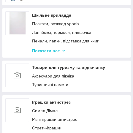
Шкільне приладдя
Плакати, розклад уроків
Ланчбоксі, термоси, пляшечки
Пенали, папки, підставки для книг
Фарбі, пензлики, альбоми
Показати все
Ручки, олівці, фломастери, маркери
Зошити, блокноти, щоденники, обкладинки
Товари для туризму та відпочинку
Наклейки, стікери, закладки
Аксесуари для пікніка
Кольоровий папір, картон, клей
Туристичні намети
Гумка, стругачки, ножиці, коректор, гумки для
гришів
Іграшки антистрес
Циркулі, лінійки, трафарети
Симпл Дімпл
Художні аксесуари та інструменти
Різні іграшки антистрес
Стретч-іграшки