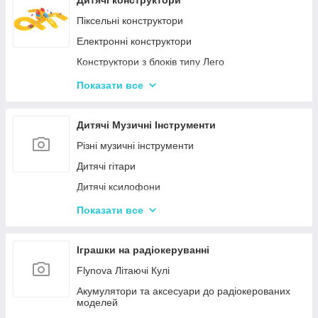
Дитячі конструктори
Іграшкові пістолети
Піксельні конструктори
Дитячі пістолети, гвинтівки з м'якими кулями
Електронні конструктори
Конструктори з блоків типу Лего
Конструктор для малюків з великими деталями
Показати все
Конструктори магнітні
Тривимірні пазли-конструктори
Дитячі Музичні Інструменти
Металеві конструктори
Різні музичні інструменти
Дитячі гітари
Дитячі ксилофони
Дитячі Синтезатори та Піаніно
Показати все
Дитячі барабани
Іграшки на радіокеруванні
Flynova Літаючі Кулі
Акумулятори та аксесуари до радіокерованих
моделей