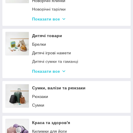
Новорічні ялинки
Новорічні тарілки
Новорічні фігурки та статуетки
Показати все
Новорічні чашки
Столовий посуд
Дитячі товари
Хвойні гірлянди
Брелки
Дитячі ігрові намети
Дитячі сумки та гаманці
Дитячі фотокамери
Показати все
Ланчбокси
Сумки, валізи та рюкзаки
Рюкзаки
Сумки
Краса та здоров'я
Килимки для йоги