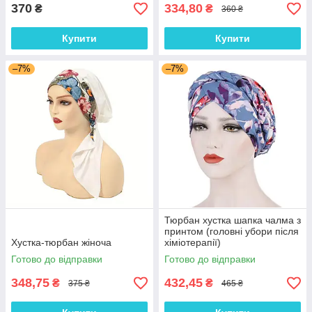
370
334,80
₴
₴
360 ₴
Купити
Купити
–7%
–7%
Тюрбан хустка шапка чалма з
принтом (головні убори після
Хустка-тюрбан жіноча
хіміотерапії)
Готово до відправки
Готово до відправки
348,75
432,45
₴
₴
375 ₴
465 ₴