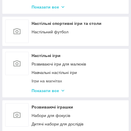
Машинки на радіокеруванні
Показати все
Радіокеровані іграшкові крани, екскаватори
Настільні спортивні ігри та столи
Настільний футбол
Настільні ігри
Розвиваючі ігри для малюків
Навчальні настільні ігри
Ігри на магнітах
Ігри-бродилки
Показати все
Дуплет і Мемо
Крокодил
Розвиваючі іграшки
Аліас Або Скажи Інакше
Набори для фокусів
Гра Хто Я?
Дитячі набори для дослідів