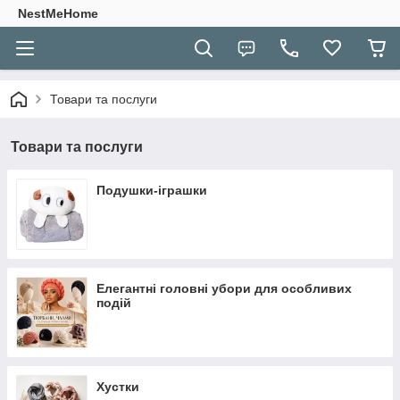
NestMeHome
Товари та послуги
Товари та послуги
Подушки-іграшки
Елегантні головні убори для особливих
подій
Хустки