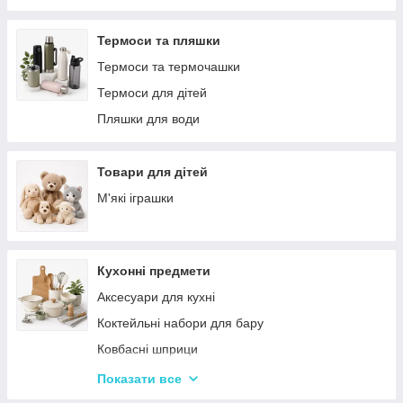
Решітки
Тортівниці
Мангали
Сміттєві відра
Термоси та пляшки
Набори для пікніка
Новогодний декор
Термоси та термочашки
Туристичні килимки
Декоративні таці
Термоси для дітей
Палатки
Цукерки
Пляшки для води
Каремати та туристичні килимки
Тримачі для паперових рушників
Меблі для кемпінгу
Серветниці
Товари для дітей
Спальні мішки
Годинник настінний
М'які іграшки
Туристические души
Меблі
Садові та пляжні парасольки
Пепельниці
Кухонні предмети
Підсвічники
Аксесуари для кухні
Вази для квітів
Коктейльні набори для бару
Статуетки
Ковбасні шприци
Кухонні підставки
Показати все
Сушарки для посуду