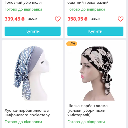
Головний убір після
ошатний трикотажний
хіміотерапії, при алопеції |
тюрбан, колір Кава з
Готово до відправки
Готово до відправки
Літня хустка на голову
молоком
339,45
358,05
₴
₴
365 ₴
385 ₴
Купити
Купити
–7%
Шапка тюрбан чалма
Хустка-тюрбан жіноча з
(головні убори після
шифонового поліестеру
хіміотерапії)
Готово до відправки
Готово до відправки