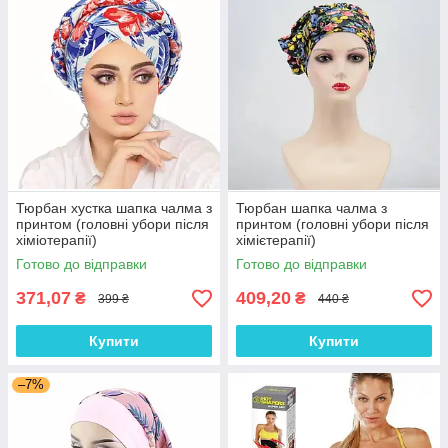
Тюрбан хустка шапка чалма з
Тюрбан шапка чалма з
принтом (головні убори після
принтом (головні убори після
хіміотерапії)
хімієтерапії)
Готово до відправки
Готово до відправки
371,07
409,20
₴
₴
399 ₴
440 ₴
Купити
Купити
–7%