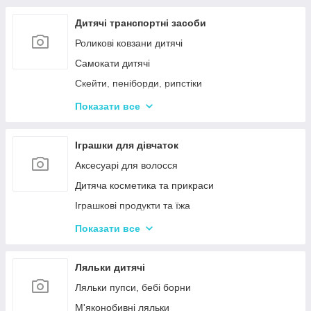
Дерев'яні дитячі пазли
Дерев'яні іграшки-лабіринти
Дитячі транспортні засоби
Дерев'яні іграшкові кубики, пірамідки
Роликові ковзани дитячі
Дерев'яні іграшки-шнурівки
Самокати дитячі
Дерев'яні дитячі конструктори
Скейти, пеніборди, рипстіки
Різні дерев'яні іграшки
Каталки та толокари
Показати все
Дерев'яні сортери і логіки
Біговели для дітей
Іграшки для дівчаток
Аксесуарі для волосся
Дитяча косметика та прикраси
Іграшкові продукти та їжа
Іграшковий посуд
Показати все
Дитячі ігрови набори побутової техніки
Дитячі ігрові набори для прибирання
Ляльки дитячі
Дитячі рольові набори лікаря
Ляльки пупси, бебі борни
Дитячий ігровий набір кухня
М'яконобивні ляльки