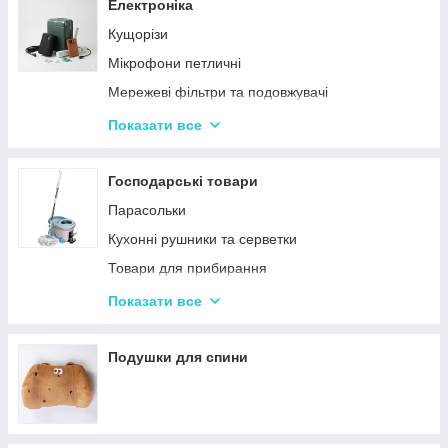
Сендвічниці та бутербродниці
Електроніка
Соковичавниці
Кущорізи
Мультиварки та скороварки
Мікрофони петличні
Міксери
Мережеві фільтри та подовжувачі
М'ясорубки
Проєктори
Показати все
Тостери
Ручки для чищення навушників
Кухонні комбайни
Зарядні пристрої
Господарські товари
Кавоварки та кавомолки
Смарт-годинник
Парасольки
Слайсери
Наушники
Кухонні рушники та серветки
Електрочайники
Портативні колонки
Товари для прибирання
Газові плити й електроплити
Повербанки
Килимки для кухні та ванної кімнати
Показати все
Вафельниці, млинці, горішниці
Кошики для білизни та іграшок
Вакууматори
Подушки для спини
Ваги кухонні
Блендери
Аерогрилі та фритюрниці