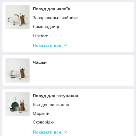
Терки
Посуд для напоїв
Набори для спецій
Заварювальні чайники
Ємності для зберігання
Лимонадниці
Набори кухонних ножів і лопаток
Глечики
Маслянки
Склянки
Показати все
Пляшки для олії
Чарки
Келихи
Чашки
Посуд для готування
Все для випікання
Марміти
Сковорідки
Ківші
Показати все