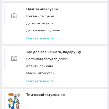
Одяг та аксесуари
Рюкзаки та сумки
Дитячі аксесуари
Декоративні подушки
Дитячі парасольки
Показати все
Значки і брелоки
Усе для священного, подарунку
Святковий посуд та декор
Іграшки-приколи
Маски, аксесуари
Повітряні кульки
Показати все
Подарункова упаковка
Фоторамки і фотоальбоми
Тимчасові татуювання
Новорічні іграшки та товари