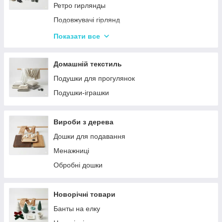
Ретро гирлянды
Подовжувачі гірлянд
Хатні гірлянди
Показати все
LED стрічки
Домашній текстиль
Подушки для прогулянок
Подушки-іграшки
Вироби з дерева
Дошки для подавання
Менажниці
Обробні дошки
Новорічні товари
Банты на елку