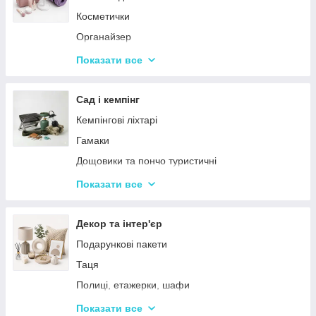
Косметички
Органайзер
Косметичні дзеркала
Показати все
Тримери
Стайлери
Сад і кемпінг
Плойки
Кемпінгові ліхтарі
Машинки для стриження
Гамаки
Воскоплави
Дощовики та пончо туристичні
Лампи для манікюр
Садове освітлення
Показати все
Епілятори
Світлодіодні ліхтарі
Електробритви
Термосумки
Декор та інтер'єр
Фени
Туристичні інструменти та набори
Подарункові пакети
Гофре та випрямлячі для волосся
Туристичні нагрівачі
Таця
Ручні масажери для тіла
Туристичні плити
Полиці, етажерки, шафи
Аксесуари
Серветки сервірувальні
Показати все