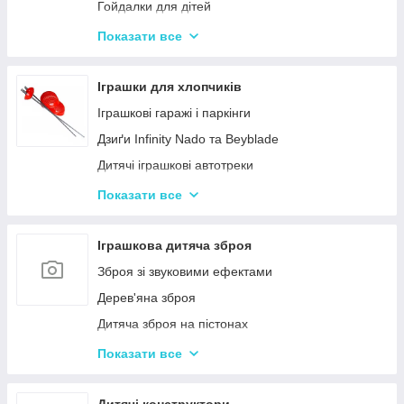
Гойдалки для дітей
Дитячі горщики
Показати все
Брязкальця, підвіски
Розвиваючі килимки для немовлят
Іграшки для хлопчиків
Нічні світильники для немовлят
Іграшкові гаражі і паркінги
Дитячий посуд
Дзиґи Infinity Nado та Beyblade
Дитяча гігієна та догляд
Дитячі іграшкові автотреки
Дитяча безпека
Іграшкова залізниця та потяги
Показати все
Соски, пустушки, прорізувачі
Іграшкові машинки
Дитячий іграшковий інструмент
Іграшкова дитяча зброя
Іграшкові роботи-трансформери
Зброя зі звуковими ефектами
Ігрові рольові набори для хлопчиків
Дерев'яна зброя
Дитяча зброя на пістонах
Дитячі водяні пістолети, автомати
Показати все
Дитячі іграшкові автомати на пульках
Дитячі іграшкові луки, стріли, арбалети