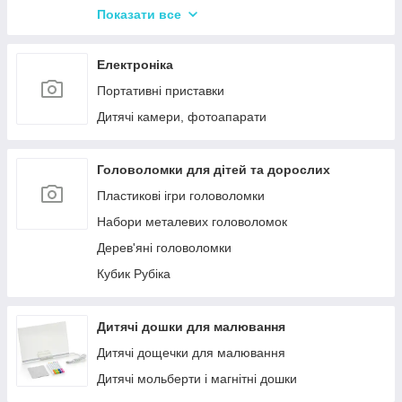
Іграшки Pop it
Показати все
Слайми та лизуни
Електроніка
Портативні приставки
Дитячі камери, фотоапарати
Головоломки для дітей та дорослих
Пластикові ігри головоломки
Набори металевих головоломок
Дерев'яні головоломки
Кубик Рубіка
Дитячі дошки для малювання
Дитячі дощечки для малювання
Дитячі мольберти і магнітні дошки