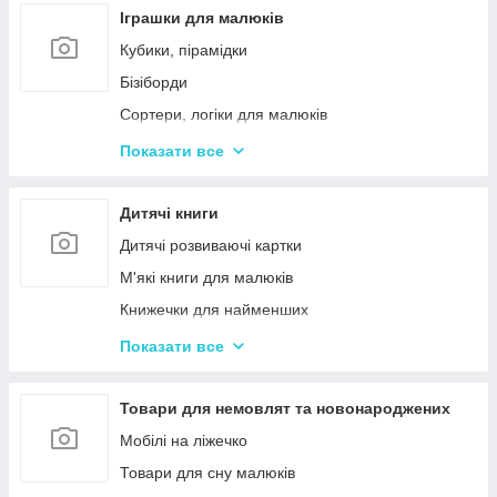
Іграшки для малюків
Кубики, пірамідки
Бізіборди
Сортери, логіки для малюків
Іграшки з музичними ефектами
Показати все
Мозаїка для дітей
Машинки іграшкові для дітей
Дитячі книги
Дитяче кермо
Дитячі розвиваючі картки
Іграшка Неваляшка
М'які книги для малюків
Каталки з ручкою і на мотузочці
Книжечки для найменших
Розвиваючі килимки
Книги з наклейками
Показати все
Іграшки для ванної та купання малюків
Книжки для дошкільнят
Магнітна риболовля для дітей
Книги для дітей початкових класів
Товари для немовлят та новонароджених
Стрибуни для дітей
Книги для підлітків
Мобілі на ліжечко
Енциклопедії для дітей
Товари для сну малюків