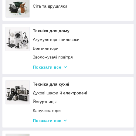
Сервізи
Сіта та друшляки
Столове приладдя
Столові сервізи
Техніка для дому
Бульйонниці
Акумуляторні пилососи
Тарілки
Вентилятори
Зволожувачі повітря
Пральні машинки
Показати все
Ваги підлогові
Набори для грумінгу
Техніка для кухні
Машинки для видалення ковтунців
Духові шафи й електропечі
Праски
Йогуртницы
Отпариватели
Капучинатори
Пилососи
Інша дрібна техніка
Показати все
Чопери та подрібнювачі