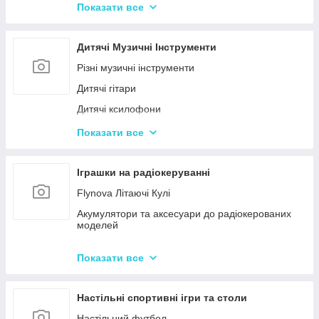
Конструктор для малюків з великими деталями
Показати все
Конструктори магнітні
Тривимірні пазли-конструктори
Дитячі Музичні Інструменти
Металеві конструктори
Різні музичні інструменти
Дитячі гітари
Дитячі ксилофони
Дитячі Синтезатори та Піаніно
Показати все
Дитячі барабани
Іграшки на радіокеруванні
Flynova Літаючі Кулі
Акумулятори та аксесуари до радіокерованих
моделей
Машинки на радіокеруванні
Показати все
Радіокеровані іграшкові крани, екскаватори
Настільні спортивні ігри та столи
Настільний футбол