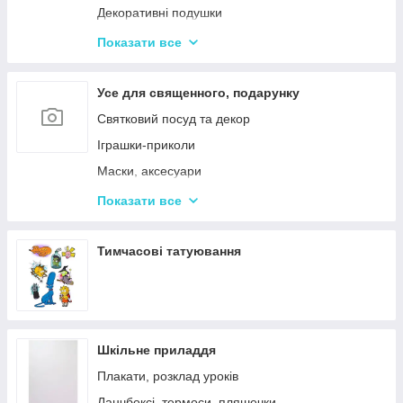
Декоративні подушки
Дитячі парасольки
Показати все
Значки і брелоки
Усе для священного, подарунку
Святковий посуд та декор
Іграшки-приколи
Маски, аксесуари
Повітряні кульки
Показати все
Подарункова упаковка
Фоторамки і фотоальбоми
Тимчасові татуювання
Новорічні іграшки та товари
Шкільне приладдя
Плакати, розклад уроків
Ланчбоксі, термоси, пляшечки