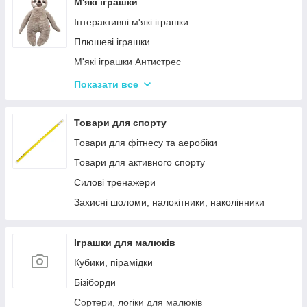
Лялькові будиночки
М'які іграшки
Візочки для ляльок
Інтерактивні м'які іграшки
Ліжечка для ляльок
Плюшеві іграшки
Одяг та аксесуари для Ляльок
М'які іграшки Антистрес
Іграшки для лялькового театру
Показати все
М'які іграшки персонажі Мультфільмів
Товари для спорту
Товари для фітнесу та аеробіки
Товари для активного спорту
Силові тренажери
Захисні шоломи, налокітники, наколінники
Іграшки для малюків
Кубики, пірамідки
Бізіборди
Сортери, логіки для малюків