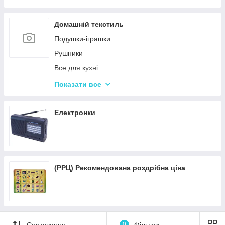
Пісочні набори
Гірки для дитячого майданчика
Домашній текстиль
Зимові іграшки для вулиці
Подушки-іграшки
Повітряні змії
Рушники
Все для кухні
Подушки для спини
Показати все
Подушки для подорожей
Електронки
(РРЦ) Рекомендована роздрібна ціна
Сортування
0
Фільтри