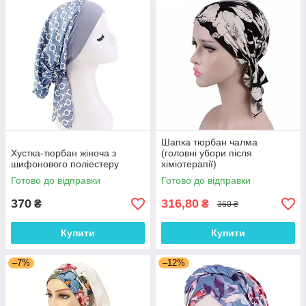
Шапка тюрбан чалма
Хустка-тюрбан жіноча з
(головні убори після
шифонового поліестеру
хіміотерапії)
Готово до відправки
Готово до відправки
370
316,80
₴
₴
360 ₴
Купити
Купити
–7%
–12%