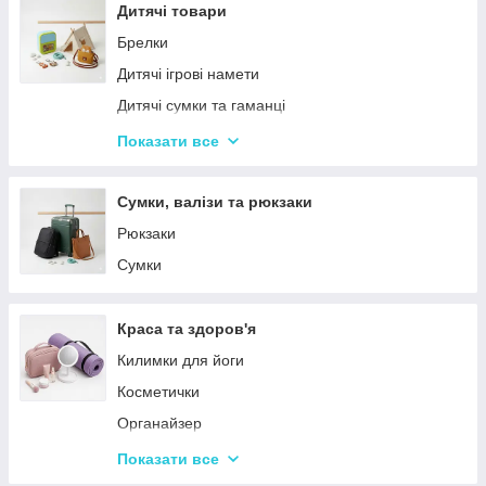
Столовий посуд
Дитячі товари
Хвойні гірлянди
Брелки
Дитячі ігрові намети
Дитячі сумки та гаманці
Дитячі фотокамери
Показати все
Ланчбокси
Сумки, валізи та рюкзаки
Рюкзаки
Сумки
Краса та здоров'я
Килимки для йоги
Косметички
Органайзер
Косметичні дзеркала
Показати все