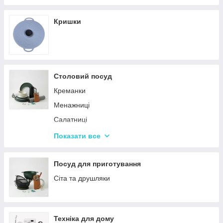
Кришки
Столовий посуд
Креманки
Менажниці
Салатниці
Сітки та кошики для фрі
Показати все
Страви
Посуд для дітей
Посуд для приготування
Сервізи
Сіта та друшляки
Столове приладдя
Столові сервізи
Техніка для дому
Бульйонниці