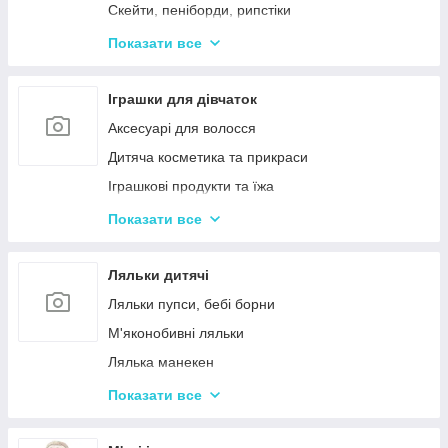
Дерев'яні дитячі конструктори
Скейти, пеніборди, рипстіки
Різні дерев'яні іграшки
Каталки та толокари
Показати все
Дерев'яні сортери і логіки
Біговели для дітей
Іграшки для дівчаток
Аксесуарі для волосся
Дитяча косметика та прикраси
Іграшкові продукти та їжа
Іграшковий посуд
Показати все
Дитячі ігрови набори побутової техніки
Дитячі ігрові набори для прибирання
Ляльки дитячі
Дитячі рольові набори лікаря
Ляльки пупси, бебі борни
Дитячий ігровий набір кухня
М'яконобивні ляльки
Дитячий ігровий магазин, касса
Лялька манекен
Іграшковий салон краси, трюмо
Барбі та схожі ляльки
Показати все
Маленькі дитячі ляльки