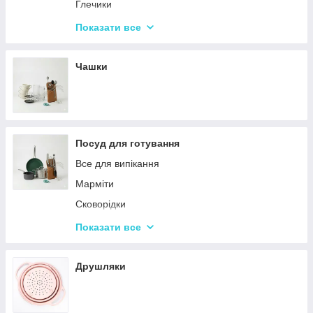
Набори кухонних ножів і лопаток
Глечики
Маслянки
Склянки
Показати все
Пляшки для олії
Чарки
Келихи
Чашки
Посуд для готування
Все для випікання
Марміти
Сковорідки
Ківші
Показати все
Кастрюли
Друшляки