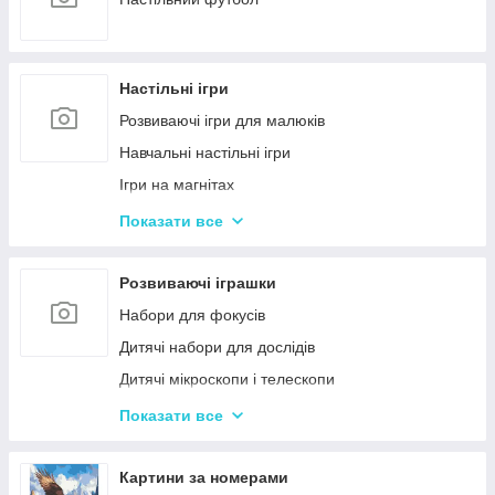
Настільні ігри
Розвиваючі ігри для малюків
Навчальні настільні ігри
Ігри на магнітах
Ігри-бродилки
Показати все
Дуплет і Мемо
Крокодил
Розвиваючі іграшки
Аліас Або Скажи Інакше
Набори для фокусів
Гра Хто Я?
Дитячі набори для дослідів
Вікторина
Дитячі мікроскопи і телескопи
Твістер
Розвиваючі Магніти для дітей
Показати все
Карткові настільні ігри
Пазли
Ігри типу Дженга
Дитячі ноутбуки, планшети
Картини за номерами