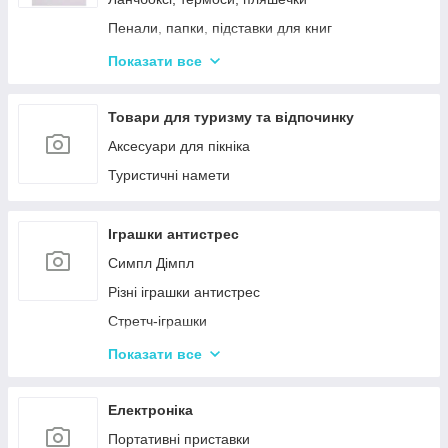
Пенали, папки, підставки для книг
Фарбі, пензлики, альбоми
Показати все
Ручки, олівці, фломастери, маркери
Зошити, блокноти, щоденники, обкладинки
Товари для туризму та відпочинку
Наклейки, стікери, закладки
Аксесуари для пікніка
Кольоровий папір, картон, клей
Туристичні намети
Гумка, стругачки, ножиці, коректор, гумки для
гришів
Іграшки антистрес
Циркулі, лінійки, трафарети
Симпл Дімпл
Художні аксесуари та інструменти
Різні іграшки антистрес
Стретч-іграшки
Іграшки Pop it
Показати все
Слайми та лизуни
Електроніка
Портативні приставки