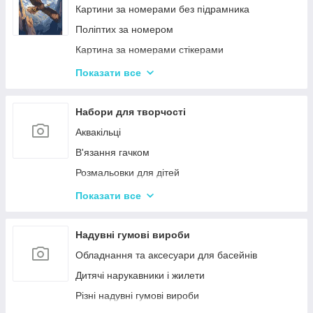
Ігри-головоломки
Інтерактивні розмовляючі плакати
Картини за номерами без підрамника
Дитяче Лото і Доміно
Спіннери
Поліптих за номером
Гра Морський Бій
Картина за номерами стікерами
Різні Настільні ігри
Алмазна Мозаїка за номерами
Показати все
Єрудит (скрабл)
Картині для дерева
Монополія - настільна гра
Стандартні картини за номерами
Набори для творчості
Мафія
Розпис по полотну
Аквакільці
Шахи і Шашки
Полотна з Підрамником
В'язання гачком
Набори для гри в покер
Алмазна мозаїка для дітей
Розмальовки для дітей
Карткові ігри для дорослих 18+
Акрилові фарби
Показати все
Вишивка хрестиком
Гравюра для дітей
Надувні гумові вироби
Кінетичний пісок
Обладнання та аксесуари для басейнів
Дитячий Пластилін
Дитячі нарукавники і жилети
Декупаж
Різні надувні гумові вироби