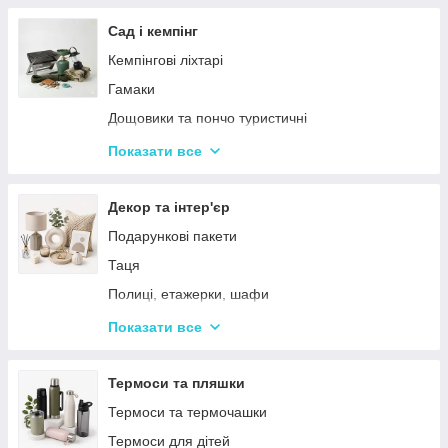
Тримери
Стайлери
Сад і кемпінг
Плойки
Кемпінгові ліхтарі
Машинки для стриження
Гамаки
Воскоплави
Дощовики та пончо туристичні
Лампи для манікюр
Садове освітлення
Показати все
Епілятори
Світлодіодні ліхтарі
Електробритви
Термосумки
Декор та інтер'єр
Фени
Туристичні інструменти та набори
Подарункові пакети
Гофре та випрямлячі для волосся
Туристичні нагрівачі
Таця
Ручні масажери для тіла
Туристичні плити
Полиці, етажерки, шафи
Аксесуари
Серветки сервірувальні
Показати все
Решітки
Тортівниці
Мангали
Сміттєві відра
Термоси та пляшки
Набори для пікніка
Новогодний декор
Термоси та термочашки
Туристичні килимки
Декоративні таці
Термоси для дітей