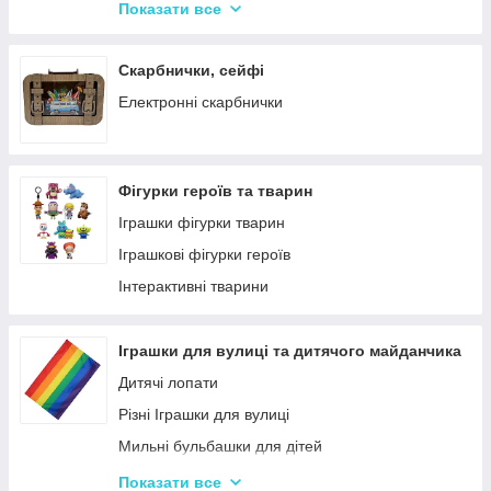
Крейда для Малювання
Насоси для матрасів та гумових виробів
Показати все
Художня творчість
Надувні іграшки для басейну та купання
Рукоділля
Надувні матраци
Скарбнички, сейфі
Валіза для малювання
Дитячі надувні басейни
Електронні скарбнички
Пальчикові фарби
Надувні Круги та Плотики для плавання
Фігурки героїв та тварин
Іграшки фігурки тварин
Іграшкові фігурки героїв
Інтерактивні тварини
Іграшки для вулиці та дитячого майданчика
Дитячі лопати
Різні Іграшки для вулиці
Мильні бульбашки для дітей
Гойдалки для дітей
Показати все