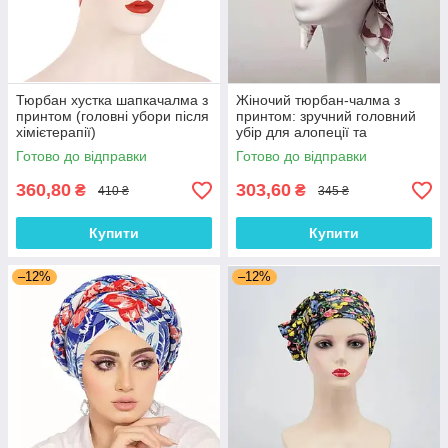
Тюрбан хустка шапкачалма з
Жіночий тюрбан-чалма з
принтом (головні убори після
принтом: зручний головний
хімієтерапії)
убір для алопеції та
відновлення після
Готово до відправки
Готово до відправки
хімієтерапії
360,80
303,60
₴
₴
410 ₴
345 ₴
Купити
Купити
–12%
–12%