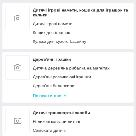
Дитячі ігрові намети, кошики для іграшок та
кульки
Дитячі ігрові намети
Кошик для іграшок
Кульки для сухого басейну
Дерев'яні іграшки
Дитяча дерев'яна рибалка на магнітах
Дерев'яні розвиваючі іграшки
Дерев'яні балансири
Дерев'яні пазли для дорослих
Показати все
Дерев'яні дитячі пазли
Дерев'яні іграшки-лабіринти
Дитячі транспортні засоби
Дерев'яні іграшкові кубики, пірамідки
Роликові ковзани дитячі
Дерев'яні іграшки-шнурівки
Самокати дитячі