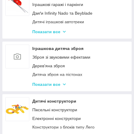
Нічні світильники для немовлят
Іграшкові гаражі і паркінги
Дитячий посуд
Дзиґи Infinity Nado та Beyblade
Дитяча гігієна та догляд
Дитячі іграшкові автотреки
Дитяча безпека
Іграшкова залізниця та потяги
Показати все
Соски, пустушки, прорізувачі
Іграшкові машинки
Дитячий іграшковий інструмент
Іграшкова дитяча зброя
Іграшкові роботи-трансформери
Зброя зі звуковими ефектами
Ігрові рольові набори для хлопчиків
Дерев'яна зброя
Дитяча зброя на пістонах
Дитячі водяні пістолети, автомати
Показати все
Дитячі іграшкові автомати на пульках
Дитячі іграшкові луки, стріли, арбалети
Дитячі конструктори
Іграшкові пістолети
Піксельні конструктори
Дитячі пістолети, гвинтівки з м'якими кулями
Електронні конструктори
Конструктори з блоків типу Лего