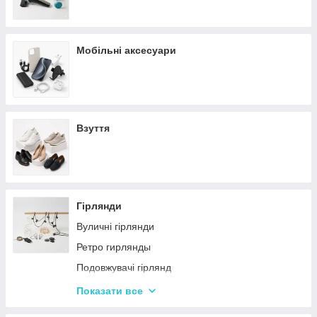
Мобільні аксесуари
Взуття
Гірлянди
Вуличні гірлянди
Ретро гирлянды
Подовжувачі гірлянд
Хатні гірлянди
Показати все
LED стрічки