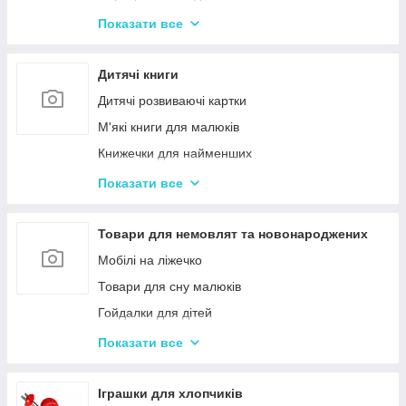
Іграшки з музичними ефектами
Показати все
Мозаїка для дітей
Машинки іграшкові для дітей
Дитячі книги
Дитяче кермо
Дитячі розвиваючі картки
Іграшка Неваляшка
М'які книги для малюків
Каталки з ручкою і на мотузочці
Книжечки для найменших
Розвиваючі килимки
Книги з наклейками
Показати все
Іграшки для ванної та купання малюків
Книжки для дошкільнят
Магнітна риболовля для дітей
Книги для дітей початкових класів
Товари для немовлят та новонароджених
Стрибуни для дітей
Книги для підлітків
Мобілі на ліжечко
Енциклопедії для дітей
Товари для сну малюків
Гойдалки для дітей
Дитячі горщики
Показати все
Брязкальця, підвіски
Розвиваючі килимки для немовлят
Іграшки для хлопчиків