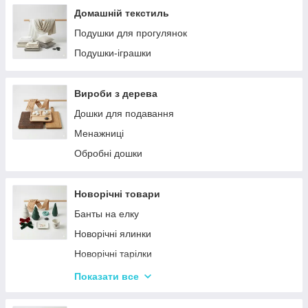
Домашній текстиль
Подушки для прогулянок
Подушки-іграшки
Вироби з дерева
Дошки для подавання
Менажниці
Обробні дошки
Новорічні товари
Банты на елку
Новорічні ялинки
Новорічні тарілки
Новорічні фігурки та статуетки
Показати все
Новорічні чашки