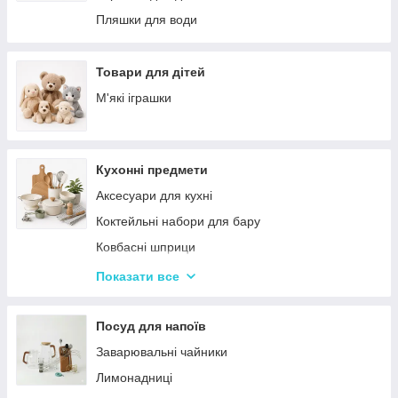
Палатки
Цукерки
Пляшки для води
Каремати та туристичні килимки
Тримачі для паперових рушників
Меблі для кемпінгу
Серветниці
Товари для дітей
Спальні мішки
Годинник настінний
М'які іграшки
Туристические души
Меблі
Садові та пляжні парасольки
Пепельниці
Кухонні предмети
Підсвічники
Аксесуари для кухні
Вази для квітів
Коктейльні набори для бару
Статуетки
Ковбасні шприци
Кухонні підставки
Показати все
Сушарки для посуду
Терки
Посуд для напоїв
Набори для спецій
Заварювальні чайники
Ємності для зберігання
Лимонадниці