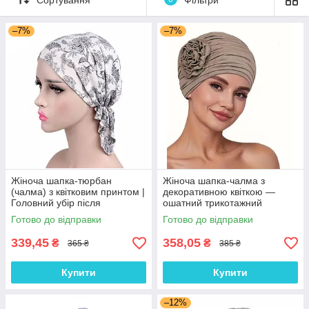
–7%
–7%
Жіноча шапка-тюрбан
Жіноча шапка-чалма з
(чалма) з квітковим принтом |
декоративною квіткою —
Головний убір після
ошатний трикотажний
хіміотерапії, при алопеції |
тюрбан, колір Кава з
Готово до відправки
Готово до відправки
Літня хустка на голову
молоком
339,45
358,05
₴
₴
365 ₴
385 ₴
Купити
Купити
–12%