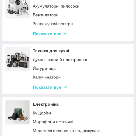
Акумуляторні пилососи
Тарілки
Вентилятори
Зволожувачі повітря
Пральні машинки
Показати все
Ваги підлогові
Набори для грумінгу
Техніка для кухні
Машинки для видалення ковтунців
Духові шафи й електропечі
Праски
Йогуртницы
Отпариватели
Капучинатори
Пилососи
Інша дрібна техніка
Показати все
Чопери та подрібнювачі
Сендвічниці та бутербродниці
Електроніка
Соковичавниці
Кущорізи
Мультиварки та скороварки
Мікрофони петличні
Міксери
Мережеві фільтри та подовжувачі