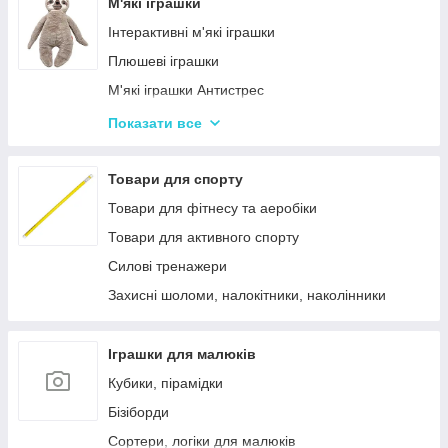
Лялькові будиночки
М'які іграшки
Візочки для ляльок
Інтерактивні м'які іграшки
Ліжечка для ляльок
Плюшеві іграшки
Одяг та аксесуари для Ляльок
М'які іграшки Антистрес
Іграшки для лялькового театру
Показати все
М'які іграшки персонажі Мультфільмів
Товари для спорту
Товари для фітнесу та аеробіки
Товари для активного спорту
Силові тренажери
Захисні шоломи, налокітники, наколінники
Іграшки для малюків
Кубики, пірамідки
Бізіборди
Сортери, логіки для малюків