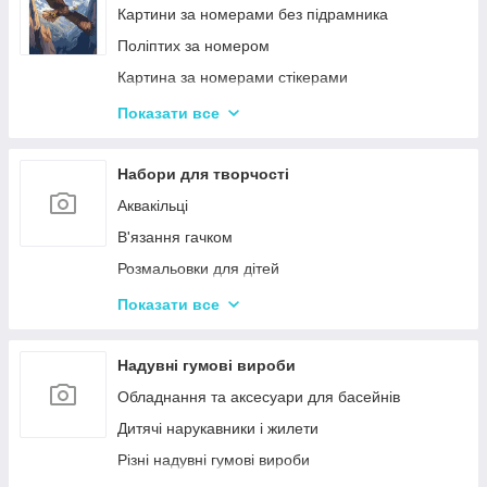
Ігри-головоломки
Інтерактивні розмовляючі плакати
Картини за номерами без підрамника
Дитяче Лото і Доміно
Спіннери
Поліптих за номером
Гра Морський Бій
Картина за номерами стікерами
Різні Настільні ігри
Алмазна Мозаїка за номерами
Показати все
Єрудит (скрабл)
Картині для дерева
Монополія - настільна гра
Стандартні картини за номерами
Набори для творчості
Мафія
Розпис по полотну
Аквакільці
Шахи і Шашки
Полотна з Підрамником
В'язання гачком
Набори для гри в покер
Алмазна мозаїка для дітей
Розмальовки для дітей
Карткові ігри для дорослих 18+
Акрилові фарби
Показати все
Вишивка хрестиком
Гравюра для дітей
Надувні гумові вироби
Кінетичний пісок
Обладнання та аксесуари для басейнів
Дитячий Пластилін
Дитячі нарукавники і жилети
Декупаж
Різні надувні гумові вироби