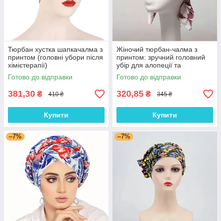
Тюрбан хустка шапкачалма з
Жіночий тюрбан-чалма з
принтом (головні убори після
принтом: зручний головний
хімієтерапії)
убір для алопеції та
відновлення після
Готово до відправки
Готово до відправки
хімієтерапії
381,30
320,85
₴
₴
410 ₴
345 ₴
Купити
Купити
–7%
–7%