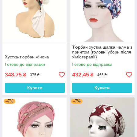
Тюрбан хустка шапка чалма з
принтом (головні убори після
Хустка-тюрбан жіноча
хіміотерапії)
Готово до відправки
Готово до відправки
348,75
432,45
₴
₴
375 ₴
465 ₴
Купити
Купити
–7%
–7%