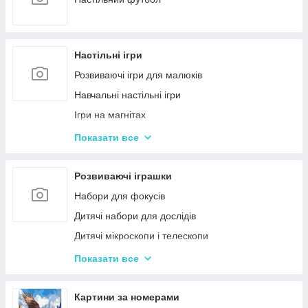
Настільні ігри
Розвиваючі ігри для малюків
Навчальні настільні ігри
Ігри на магнітах
Ігри-бродилки
Показати все
Дуплет і Мемо
Крокодил
Розвиваючі іграшки
Аліас Або Скажи Інакше
Набори для фокусів
Гра Хто Я?
Дитячі набори для дослідів
Вікторина
Дитячі мікроскопи і телескопи
Твістер
Розвиваючі Магніти для дітей
Показати все
Карткові настільні ігри
Пазли
Ігри типу Дженга
Дитячі ноутбуки, планшети
Картини за номерами