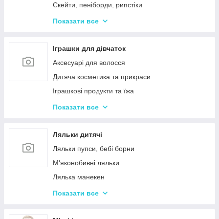
Дерев'яні дитячі конструктори
Скейти, пеніборди, рипстіки
Різні дерев'яні іграшки
Каталки та толокари
Показати все
Дерев'яні сортери і логіки
Біговели для дітей
Іграшки для дівчаток
Аксесуарі для волосся
Дитяча косметика та прикраси
Іграшкові продукти та їжа
Іграшковий посуд
Показати все
Дитячі ігрови набори побутової техніки
Дитячі ігрові набори для прибирання
Ляльки дитячі
Дитячі рольові набори лікаря
Ляльки пупси, бебі борни
Дитячий ігровий набір кухня
М'яконобивні ляльки
Дитячий ігровий магазин, касса
Лялька манекен
Іграшковий салон краси, трюмо
Барбі та схожі ляльки
Показати все
Маленькі дитячі ляльки