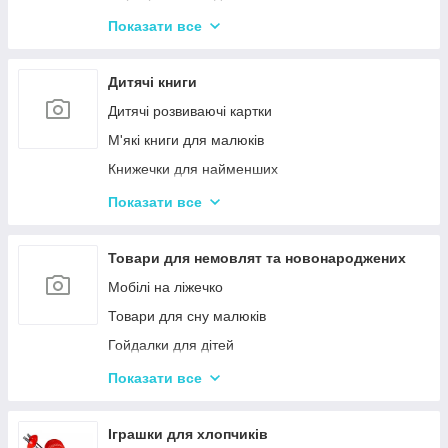
Іграшки з музичними ефектами
Показати все
Мозаїка для дітей
Машинки іграшкові для дітей
Дитячі книги
Дитяче кермо
Дитячі розвиваючі картки
Іграшка Неваляшка
М'які книги для малюків
Каталки з ручкою і на мотузочці
Книжечки для найменших
Розвиваючі килимки
Книги з наклейками
Показати все
Іграшки для ванної та купання малюків
Книжки для дошкільнят
Магнітна риболовля для дітей
Книги для дітей початкових класів
Товари для немовлят та новонароджених
Стрибуни для дітей
Книги для підлітків
Мобілі на ліжечко
Енциклопедії для дітей
Товари для сну малюків
Гойдалки для дітей
Дитячі горщики
Показати все
Брязкальця, підвіски
Розвиваючі килимки для немовлят
Іграшки для хлопчиків