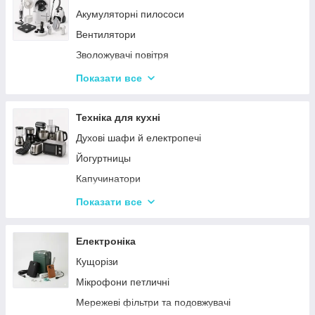
Акумуляторні пилососи
Тарілки
Вентилятори
Зволожувачі повітря
Пральні машинки
Показати все
Ваги підлогові
Набори для грумінгу
Техніка для кухні
Машинки для видалення ковтунців
Духові шафи й електропечі
Праски
Йогуртницы
Отпариватели
Капучинатори
Пилососи
Інша дрібна техніка
Показати все
Чопери та подрібнювачі
Сендвічниці та бутербродниці
Електроніка
Соковичавниці
Кущорізи
Мультиварки та скороварки
Мікрофони петличні
Міксери
Мережеві фільтри та подовжувачі