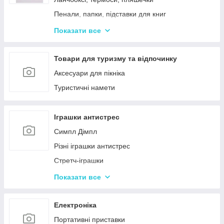
Пенали, папки, підставки для книг
Фарбі, пензлики, альбоми
Показати все
Ручки, олівці, фломастери, маркери
Зошити, блокноти, щоденники, обкладинки
Товари для туризму та відпочинку
Наклейки, стікери, закладки
Аксесуари для пікніка
Кольоровий папір, картон, клей
Туристичні намети
Гумка, стругачки, ножиці, коректор, гумки для
гришів
Іграшки антистрес
Циркулі, лінійки, трафарети
Симпл Дімпл
Художні аксесуари та інструменти
Різні іграшки антистрес
Стретч-іграшки
Іграшки Pop it
Показати все
Слайми та лизуни
Електроніка
Портативні приставки