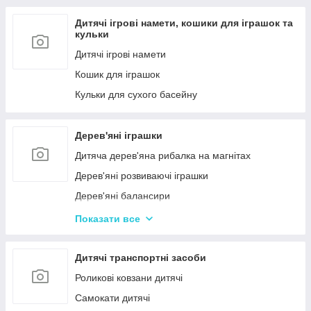
Дитячі ігрові намети, кошики для іграшок та
кульки
Дитячі ігрові намети
Кошик для іграшок
Кульки для сухого басейну
Дерев'яні іграшки
Дитяча дерев'яна рибалка на магнітах
Дерев'яні розвиваючі іграшки
Дерев'яні балансири
Дерев'яні пазли для дорослих
Показати все
Дерев'яні дитячі пазли
Дерев'яні іграшки-лабіринти
Дитячі транспортні засоби
Дерев'яні іграшкові кубики, пірамідки
Роликові ковзани дитячі
Дерев'яні іграшки-шнурівки
Самокати дитячі