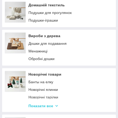
Домашній текстиль
Подушки для прогулянок
Подушки-іграшки
Вироби з дерева
Дошки для подавання
Менажниці
Обробні дошки
Новорічні товари
Банты на елку
Новорічні ялинки
Новорічні тарілки
Новорічні фігурки та статуетки
Показати все
Новорічні чашки