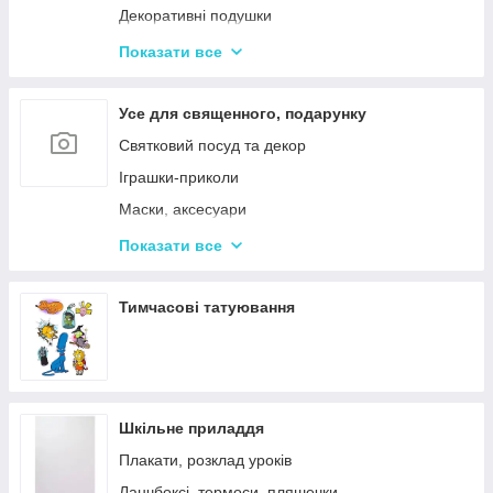
Декоративні подушки
Дитячі парасольки
Показати все
Значки і брелоки
Усе для священного, подарунку
Святковий посуд та декор
Іграшки-приколи
Маски, аксесуари
Повітряні кульки
Показати все
Подарункова упаковка
Фоторамки і фотоальбоми
Тимчасові татуювання
Новорічні іграшки та товари
Шкільне приладдя
Плакати, розклад уроків
Ланчбоксі, термоси, пляшечки