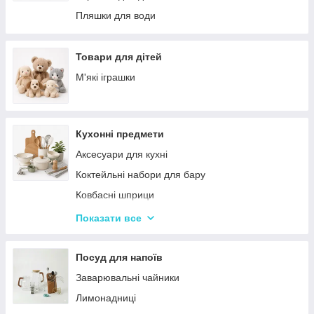
Палатки
Цукерки
Пляшки для води
Каремати та туристичні килимки
Тримачі для паперових рушників
Меблі для кемпінгу
Серветниці
Товари для дітей
Спальні мішки
Годинник настінний
М'які іграшки
Туристические души
Меблі
Садові та пляжні парасольки
Пепельниці
Кухонні предмети
Підсвічники
Аксесуари для кухні
Вази для квітів
Коктейльні набори для бару
Статуетки
Ковбасні шприци
Кухонні підставки
Показати все
Сушарки для посуду
Терки
Посуд для напоїв
Набори для спецій
Заварювальні чайники
Ємності для зберігання
Лимонадниці