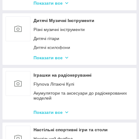
Конструктор для малюків з великими деталями
Показати все
Конструктори магнітні
Тривимірні пазли-конструктори
Дитячі Музичні Інструменти
Металеві конструктори
Різні музичні інструменти
Дитячі гітари
Дитячі ксилофони
Дитячі Синтезатори та Піаніно
Показати все
Дитячі барабани
Іграшки на радіокеруванні
Flynova Літаючі Кулі
Акумулятори та аксесуари до радіокерованих
моделей
Машинки на радіокеруванні
Показати все
Радіокеровані іграшкові крани, екскаватори
Настільні спортивні ігри та столи
Настільний футбол