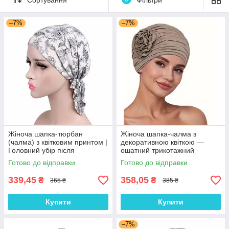
–7%
–7%
Жіноча шапка-тюрбан
Жіноча шапка-чалма з
(чалма) з квітковим принтом |
декоративною квіткою —
Головний убір після
ошатний трикотажний
хіміотерапії, при алопеції |
тюрбан, колір Кава з
Готово до відправки
Готово до відправки
Літня хустка на голову
молоком
339,45
358,05
₴
₴
365 ₴
385 ₴
Купити
Купити
–7%