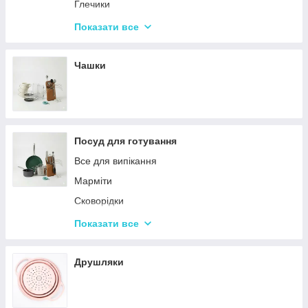
Набори кухонних ножів і лопаток
Глечики
Маслянки
Склянки
Показати все
Пляшки для олії
Чарки
Келихи
Чашки
Посуд для готування
Все для випікання
Марміти
Сковорідки
Ківші
Показати все
Кастрюли
Друшляки