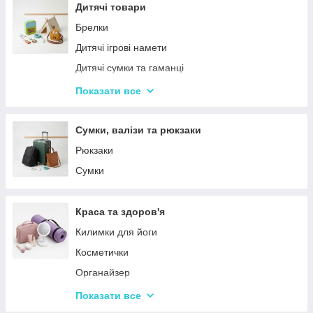
Столовий посуд
Дитячі товари
Хвойні гірлянди
Брелки
Дитячі ігрові намети
Дитячі сумки та гаманці
Дитячі фотокамери
Показати все
Ланчбокси
Сумки, валізи та рюкзаки
Рюкзаки
Сумки
Краса та здоров'я
Килимки для йоги
Косметички
Органайзер
Косметичні дзеркала
Показати все