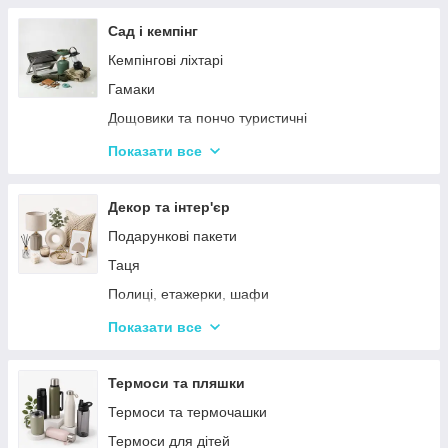
Тримери
Стайлери
Сад і кемпінг
Плойки
Кемпінгові ліхтарі
Машинки для стриження
Гамаки
Воскоплави
Дощовики та пончо туристичні
Лампи для манікюр
Садове освітлення
Показати все
Епілятори
Світлодіодні ліхтарі
Електробритви
Термосумки
Декор та інтер'єр
Фени
Туристичні інструменти та набори
Подарункові пакети
Гофре та випрямлячі для волосся
Туристичні нагрівачі
Таця
Ручні масажери для тіла
Туристичні плити
Полиці, етажерки, шафи
Аксесуари
Серветки сервірувальні
Показати все
Решітки
Тортівниці
Мангали
Сміттєві відра
Термоси та пляшки
Набори для пікніка
Новогодний декор
Термоси та термочашки
Туристичні килимки
Декоративні таці
Термоси для дітей