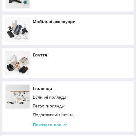
Мобільні аксесуари
Взуття
Гірлянди
Вуличні гірлянди
Ретро гирлянды
Подовжувачі гірлянд
Хатні гірлянди
Показати все
LED стрічки