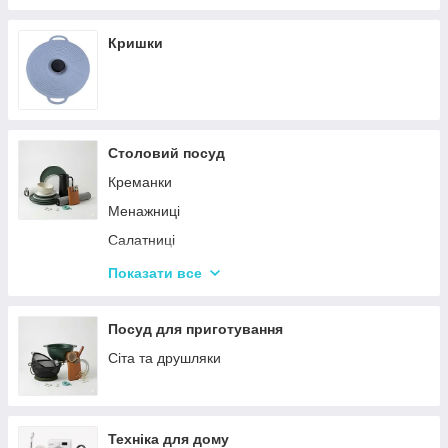
Кришки
Столовий посуд
Креманки
Менажниці
Салатниці
Сітки та кошики для фрі
Показати все
Страви
Посуд для дітей
Посуд для приготування
Сервізи
Сіта та друшляки
Столове приладдя
Столові сервізи
Техніка для дому
Бульйонниці