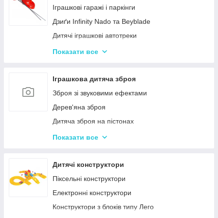
Нічні світильники для немовлят
Іграшкові гаражі і паркінги
Дитячий посуд
Дзиґи Infinity Nado та Beyblade
Дитяча гігієна та догляд
Дитячі іграшкові автотреки
Дитяча безпека
Іграшкова залізниця та потяги
Показати все
Соски, пустушки, прорізувачі
Іграшкові машинки
Дитячий іграшковий інструмент
Іграшкова дитяча зброя
Іграшкові роботи-трансформери
Зброя зі звуковими ефектами
Ігрові рольові набори для хлопчиків
Дерев'яна зброя
Дитяча зброя на пістонах
Дитячі водяні пістолети, автомати
Показати все
Дитячі іграшкові автомати на пульках
Дитячі іграшкові луки, стріли, арбалети
Дитячі конструктори
Іграшкові пістолети
Піксельні конструктори
Дитячі пістолети, гвинтівки з м'якими кулями
Електронні конструктори
Конструктори з блоків типу Лего