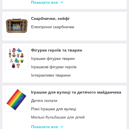
Крейда для Малювання
Насоси для матрасів та гумових виробів
Показати все
Художня творчість
Надувні іграшки для басейну та купання
Рукоділля
Надувні матраци
Скарбнички, сейфі
Валіза для малювання
Дитячі надувні басейни
Електронні скарбнички
Пальчикові фарби
Надувні Круги та Плотики для плавання
Фігурки героїв та тварин
Іграшки фігурки тварин
Іграшкові фігурки героїв
Інтерактивні тварини
Іграшки для вулиці та дитячого майданчика
Дитячі лопати
Різні Іграшки для вулиці
Мильні бульбашки для дітей
Гойдалки для дітей
Показати все