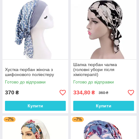
Шапка тюрбан чалма
Хустка-тюрбан жіноча з
(головні убори після
шифонового поліестеру
хіміотерапії)
Готово до відправки
Готово до відправки
370
334,80
₴
₴
360 ₴
Купити
Купити
–7%
–7%