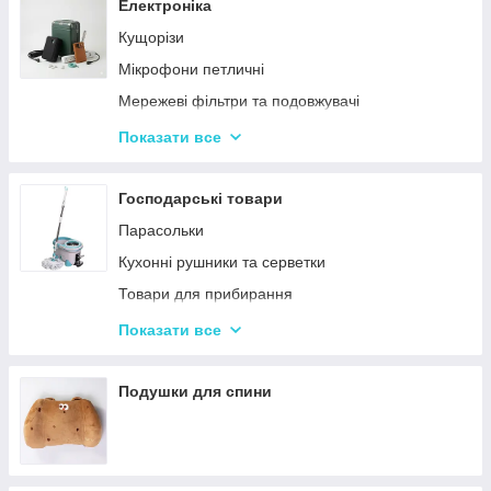
Сендвічниці та бутербродниці
Електроніка
Соковичавниці
Кущорізи
Мультиварки та скороварки
Мікрофони петличні
Міксери
Мережеві фільтри та подовжувачі
М'ясорубки
Проєктори
Показати все
Тостери
Ручки для чищення навушників
Кухонні комбайни
Зарядні пристрої
Господарські товари
Кавоварки та кавомолки
Смарт-годинник
Парасольки
Слайсери
Наушники
Кухонні рушники та серветки
Електрочайники
Портативні колонки
Товари для прибирання
Газові плити й електроплити
Повербанки
Килимки для кухні та ванної кімнати
Показати все
Вафельниці, млинці, горішниці
Кошики для білизни та іграшок
Вакууматори
Подушки для спини
Ваги кухонні
Блендери
Аерогрилі та фритюрниці