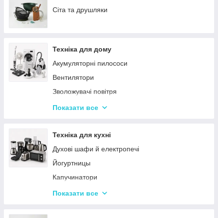
Сервізи
Сіта та друшляки
Столове приладдя
Столові сервізи
Техніка для дому
Бульйонниці
Акумуляторні пилососи
Тарілки
Вентилятори
Зволожувачі повітря
Пральні машинки
Показати все
Ваги підлогові
Набори для грумінгу
Техніка для кухні
Машинки для видалення ковтунців
Духові шафи й електропечі
Праски
Йогуртницы
Отпариватели
Капучинатори
Пилососи
Інша дрібна техніка
Показати все
Чопери та подрібнювачі