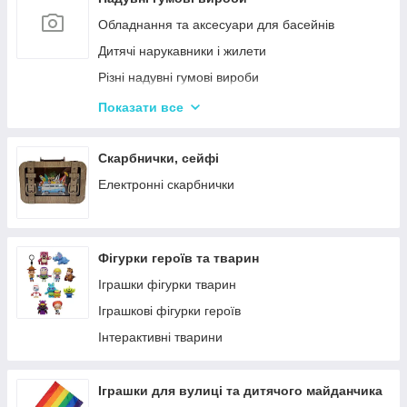
Кінетичний пісок
Обладнання та аксесуари для басейнів
Дитячий Пластилін
Дитячі нарукавники і жилети
Декупаж
Різні надувні гумові вироби
Крейда для Малювання
Насоси для матрасів та гумових виробів
Показати все
Художня творчість
Надувні іграшки для басейну та купання
Рукоділля
Надувні матраци
Скарбнички, сейфі
Валіза для малювання
Дитячі надувні басейни
Електронні скарбнички
Пальчикові фарби
Надувні Круги та Плотики для плавання
Фігурки героїв та тварин
Іграшки фігурки тварин
Іграшкові фігурки героїв
Інтерактивні тварини
Іграшки для вулиці та дитячого майданчика