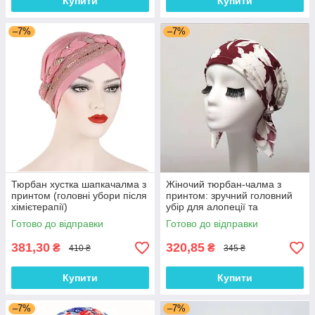
Купити
Купити
–7%
–7%
Тюрбан хустка шапкачалма з
Жіночий тюрбан-чалма з
принтом (головні убори після
принтом: зручний головний
хімієтерапії)
убір для алопеції та
відновлення після
Готово до відправки
Готово до відправки
хімієтерапії
381,30
320,85
₴
₴
410 ₴
345 ₴
Купити
Купити
–7%
–7%