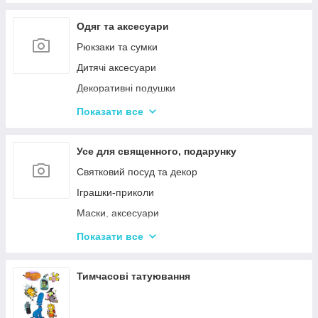
Одяг та аксесуари
Рюкзаки та сумки
Дитячі аксесуари
Декоративні подушки
Дитячі парасольки
Показати все
Значки і брелоки
Усе для священного, подарунку
Святковий посуд та декор
Іграшки-приколи
Маски, аксесуари
Повітряні кульки
Показати все
Подарункова упаковка
Фоторамки і фотоальбоми
Тимчасові татуювання
Новорічні іграшки та товари