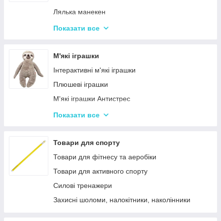
Дитячий ігровий магазин, касса
Лялька манекен
Іграшковий салон краси, трюмо
Барбі та схожі ляльки
Показати все
Маленькі дитячі ляльки
Лялькові будиночки
М'які іграшки
Візочки для ляльок
Інтерактивні м'які іграшки
Ліжечка для ляльок
Плюшеві іграшки
Одяг та аксесуари для Ляльок
М'які іграшки Антистрес
Іграшки для лялькового театру
Показати все
М'які іграшки персонажі Мультфільмів
Товари для спорту
Товари для фітнесу та аеробіки
Товари для активного спорту
Силові тренажери
Захисні шоломи, налокітники, наколінники