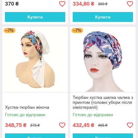
370
334,80
₴
₴
360 ₴
Купити
Купити
–7%
–7%
Тюрбан хустка шапка чалма з
принтом (головні убори після
Хустка-тюрбан жіноча
хіміотерапії)
Готово до відправки
Готово до відправки
348,75
432,45
₴
₴
375 ₴
465 ₴