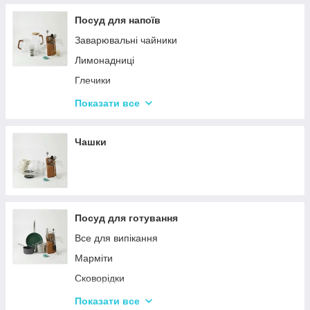
Терки
Посуд для напоїв
Набори для спецій
Заварювальні чайники
Ємності для зберігання
Лимонадниці
Набори кухонних ножів і лопаток
Глечики
Маслянки
Склянки
Показати все
Пляшки для олії
Чарки
Келихи
Чашки
Посуд для готування
Все для випікання
Марміти
Сковорідки
Ківші
Показати все