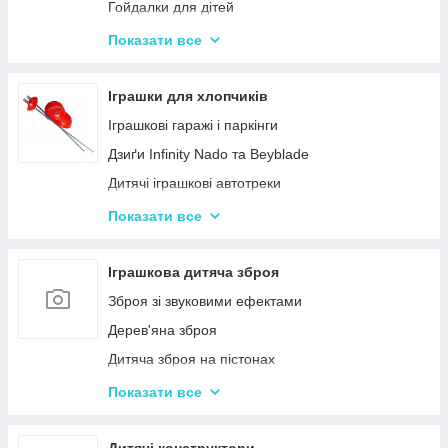
Гойдалки для дітей
Дитячі горщики
Показати все
Брязкальця, підвіски
Розвиваючі килимки для немовлят
Іграшки для хлопчиків
Нічні світильники для немовлят
Іграшкові гаражі і паркінги
Дитячий посуд
Дзиґи Infinity Nado та Beyblade
Дитяча гігієна та догляд
Дитячі іграшкові автотреки
Дитяча безпека
Іграшкова залізниця та потяги
Показати все
Соски, пустушки, прорізувачі
Іграшкові машинки
Дитячий іграшковий інструмент
Іграшкова дитяча зброя
Іграшкові роботи-трансформери
Зброя зі звуковими ефектами
Ігрові рольові набори для хлопчиків
Дерев'яна зброя
Дитяча зброя на пістонах
Дитячі водяні пістолети, автомати
Показати все
Дитячі іграшкові автомати на пульках
Дитячі іграшкові луки, стріли, арбалети