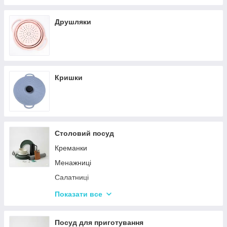
Кастрюли
Друшляки
Кришки
Столовий посуд
Креманки
Менажниці
Салатниці
Сітки та кошики для фрі
Показати все
Страви
Посуд для дітей
Посуд для приготування