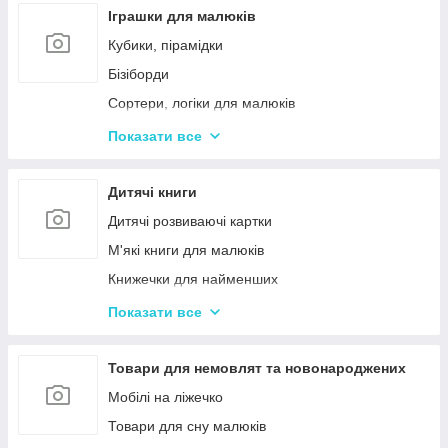
Іграшки для малюків
Кубики, пірамідки
Бізіборди
Сортери, логіки для малюків
Іграшки з музичними ефектами
Показати все
Мозаїка для дітей
Машинки іграшкові для дітей
Дитячі книги
Дитяче кермо
Дитячі розвиваючі картки
Іграшка Неваляшка
М'які книги для малюків
Каталки з ручкою і на мотузочці
Книжечки для найменших
Розвиваючі килимки
Книги з наклейками
Показати все
Іграшки для ванної та купання малюків
Книжки для дошкільнят
Магнітна риболовля для дітей
Книги для дітей початкових класів
Товари для немовлят та новонароджених
Стрибуни для дітей
Книги для підлітків
Мобілі на ліжечко
Енциклопедії для дітей
Товари для сну малюків