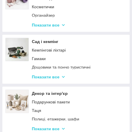
Косметички
Органайзер
Косметичні дзеркала
Показати все
Тримери
Стайлери
Сад і кемпінг
Плойки
Кемпінгові ліхтарі
Машинки для стриження
Гамаки
Воскоплави
Дощовики та пончо туристичні
Лампи для манікюр
Садове освітлення
Показати все
Епілятори
Світлодіодні ліхтарі
Електробритви
Термосумки
Декор та інтер'єр
Фени
Туристичні інструменти та набори
Подарункові пакети
Гофре та випрямлячі для волосся
Туристичні нагрівачі
Таця
Ручні масажери для тіла
Туристичні плити
Полиці, етажерки, шафи
Аксесуари
Серветки сервірувальні
Показати все