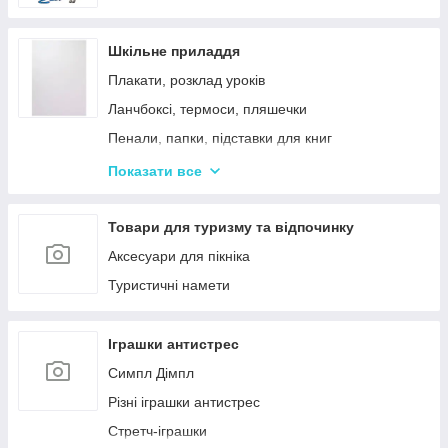
Шкільне приладдя
Плакати, розклад уроків
Ланчбоксі, термоси, пляшечки
Пенали, папки, підставки для книг
Фарбі, пензлики, альбоми
Показати все
Ручки, олівці, фломастери, маркери
Зошити, блокноти, щоденники, обкладинки
Товари для туризму та відпочинку
Наклейки, стікери, закладки
Аксесуари для пікніка
Кольоровий папір, картон, клей
Туристичні намети
Гумка, стругачки, ножиці, коректор, гумки для
гришів
Іграшки антистрес
Циркулі, лінійки, трафарети
Симпл Дімпл
Художні аксесуари та інструменти
Різні іграшки антистрес
Стретч-іграшки