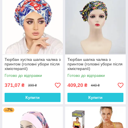
Тюрбан хустка шапка чалма з
Тюрбан шапка чалма з
принтом (головні убори після
принтом (головні убори після
хіміотерапії)
хімієтерапії)
Готово до відправки
Готово до відправки
371,07
409,20
₴
₴
399 ₴
440 ₴
Купити
Купити
–7%