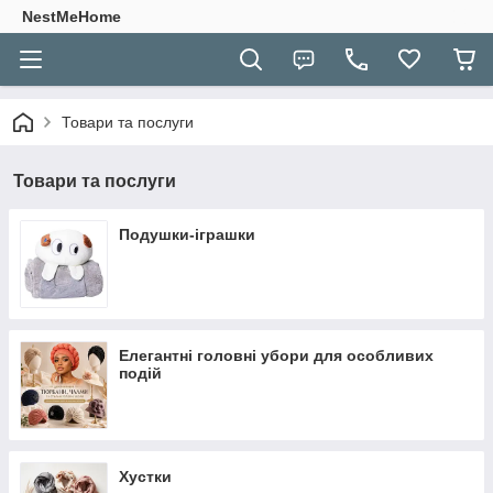
NestMeHome
Товари та послуги
Товари та послуги
Подушки-іграшки
Елегантні головні убори для особливих
подій
Хустки