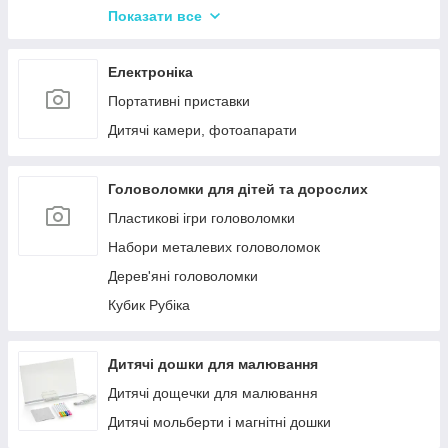
Іграшки Pop it
Показати все
Слайми та лизуни
Електроніка
Портативні приставки
Дитячі камери, фотоапарати
Головоломки для дітей та дорослих
Пластикові ігри головоломки
Набори металевих головоломок
Дерев'яні головоломки
Кубик Рубіка
Дитячі дошки для малювання
Дитячі дощечки для малювання
Дитячі мольберти і магнітні дошки