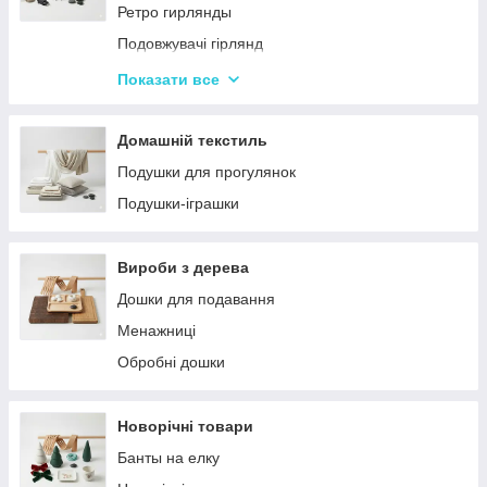
Ретро гирлянды
Подовжувачі гірлянд
Хатні гірлянди
Показати все
LED стрічки
Домашній текстиль
Подушки для прогулянок
Подушки-іграшки
Вироби з дерева
Дошки для подавання
Менажниці
Обробні дошки
Новорічні товари
Банты на елку