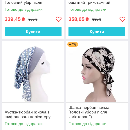
Головний убір після
ошатний трикотажний
хіміотерапії, при алопеції |
тюрбан, колір Кава з
Готово до відправки
Готово до відправки
Літня хустка на голову
молоком
339,45
358,05
₴
₴
365 ₴
385 ₴
Купити
Купити
–7%
Шапка тюрбан чалма
Хустка-тюрбан жіноча з
(головні убори після
шифонового поліестеру
хіміотерапії)
Готово до відправки
Готово до відправки