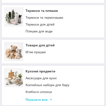
Решітки
Тортівниці
Мангали
Сміттєві відра
Термоси та пляшки
Набори для пікніка
Новогодний декор
Термоси та термочашки
Туристичні килимки
Декоративні таці
Термоси для дітей
Палатки
Цукерки
Пляшки для води
Каремати та туристичні килимки
Тримачі для паперових рушників
Меблі для кемпінгу
Серветниці
Товари для дітей
Спальні мішки
Годинник настінний
М'які іграшки
Туристические души
Меблі
Садові та пляжні парасольки
Пепельниці
Кухонні предмети
Підсвічники
Аксесуари для кухні
Вази для квітів
Коктейльні набори для бару
Статуетки
Ковбасні шприци
Кухонні підставки
Показати все
Сушарки для посуду