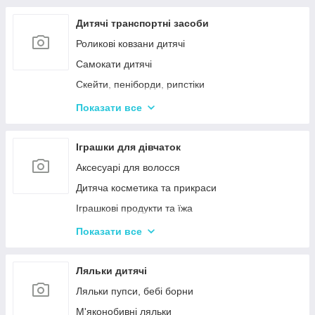
Дерев'яні дитячі пазли
Дерев'яні іграшки-лабіринти
Дитячі транспортні засоби
Дерев'яні іграшкові кубики, пірамідки
Роликові ковзани дитячі
Дерев'яні іграшки-шнурівки
Самокати дитячі
Дерев'яні дитячі конструктори
Скейти, пеніборди, рипстіки
Різні дерев'яні іграшки
Каталки та толокари
Показати все
Дерев'яні сортери і логіки
Біговели для дітей
Іграшки для дівчаток
Аксесуарі для волосся
Дитяча косметика та прикраси
Іграшкові продукти та їжа
Іграшковий посуд
Показати все
Дитячі ігрови набори побутової техніки
Дитячі ігрові набори для прибирання
Ляльки дитячі
Дитячі рольові набори лікаря
Ляльки пупси, бебі борни
Дитячий ігровий набір кухня
М'яконобивні ляльки