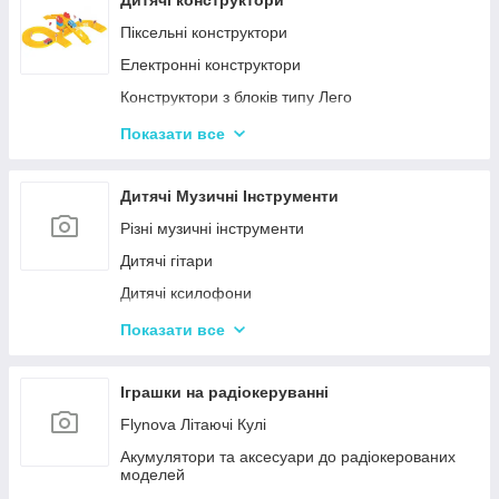
Дитячі конструктори
Іграшкові пістолети
Піксельні конструктори
Дитячі пістолети, гвинтівки з м'якими кулями
Електронні конструктори
Конструктори з блоків типу Лего
Конструктор для малюків з великими деталями
Показати все
Конструктори магнітні
Тривимірні пазли-конструктори
Дитячі Музичні Інструменти
Металеві конструктори
Різні музичні інструменти
Дитячі гітари
Дитячі ксилофони
Дитячі Синтезатори та Піаніно
Показати все
Дитячі барабани
Іграшки на радіокеруванні
Flynova Літаючі Кулі
Акумулятори та аксесуари до радіокерованих
моделей