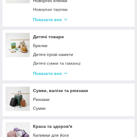
Новорічні ялинки
Новорічні тарілки
Новорічні фігурки та статуетки
Показати все
Новорічні чашки
Столовий посуд
Дитячі товари
Хвойні гірлянди
Брелки
Дитячі ігрові намети
Дитячі сумки та гаманці
Дитячі фотокамери
Показати все
Ланчбокси
Сумки, валізи та рюкзаки
Рюкзаки
Сумки
Краса та здоров'я
Килимки для йоги