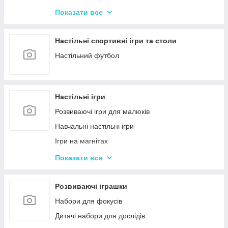
Машинки на радіокеруванні
Показати все
Радіокеровані іграшкові крани, екскаватори
Настільні спортивні ігри та столи
Настільний футбол
Настільні ігри
Розвиваючі ігри для малюків
Навчальні настільні ігри
Ігри на магнітах
Ігри-бродилки
Показати все
Дуплет і Мемо
Крокодил
Розвиваючі іграшки
Аліас Або Скажи Інакше
Набори для фокусів
Гра Хто Я?
Дитячі набори для дослідів