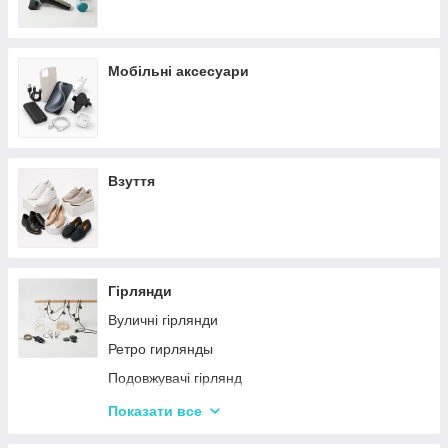
Мобільні аксесуари
Взуття
Гірлянди
Вуличні гірлянди
Ретро гирлянды
Подовжувачі гірлянд
Хатні гірлянди
Показати все
LED стрічки