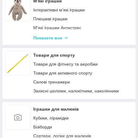
Лялькові будиночки
М'які іграшки
Візочки для ляльок
Інтерактивні м'які іграшки
Ліжечка для ляльок
Плюшеві іграшки
Одяг та аксесуари для Ляльок
М'які іграшки Антистрес
Іграшки для лялькового театру
Показати все
М'які іграшки персонажі Мультфільмів
Товари для спорту
Товари для фітнесу та аеробіки
Товари для активного спорту
Силові тренажери
Захисні шоломи, налокітники, наколінники
Іграшки для малюків
Кубики, пірамідки
Бізіборди
Сортери, логіки для малюків