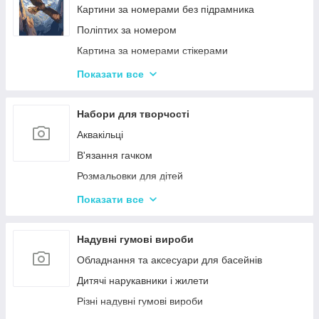
Ігри-головоломки
Інтерактивні розмовляючі плакати
Картини за номерами без підрамника
Дитяче Лото і Доміно
Спіннери
Поліптих за номером
Гра Морський Бій
Картина за номерами стікерами
Різні Настільні ігри
Алмазна Мозаїка за номерами
Показати все
Єрудит (скрабл)
Картині для дерева
Монополія - настільна гра
Стандартні картини за номерами
Набори для творчості
Мафія
Розпис по полотну
Аквакільці
Шахи і Шашки
Полотна з Підрамником
В'язання гачком
Набори для гри в покер
Алмазна мозаїка для дітей
Розмальовки для дітей
Карткові ігри для дорослих 18+
Акрилові фарби
Показати все
Вишивка хрестиком
Гравюра для дітей
Надувні гумові вироби
Кінетичний пісок
Обладнання та аксесуари для басейнів
Дитячий Пластилін
Дитячі нарукавники і жилети
Декупаж
Різні надувні гумові вироби