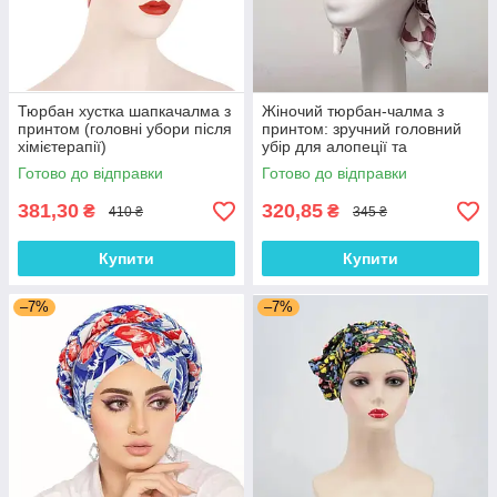
Тюрбан хустка шапкачалма з
Жіночий тюрбан-чалма з
принтом (головні убори після
принтом: зручний головний
хімієтерапії)
убір для алопеції та
відновлення після
Готово до відправки
Готово до відправки
хімієтерапії
381,30
320,85
₴
₴
410 ₴
345 ₴
Купити
Купити
–7%
–7%