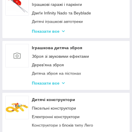
Нічні світильники для немовлят
Іграшкові гаражі і паркінги
Дитячий посуд
Дзиґи Infinity Nado та Beyblade
Дитяча гігієна та догляд
Дитячі іграшкові автотреки
Дитяча безпека
Іграшкова залізниця та потяги
Показати все
Соски, пустушки, прорізувачі
Іграшкові машинки
Дитячий іграшковий інструмент
Іграшкова дитяча зброя
Іграшкові роботи-трансформери
Зброя зі звуковими ефектами
Ігрові рольові набори для хлопчиків
Дерев'яна зброя
Дитяча зброя на пістонах
Дитячі водяні пістолети, автомати
Показати все
Дитячі іграшкові автомати на пульках
Дитячі іграшкові луки, стріли, арбалети
Дитячі конструктори
Іграшкові пістолети
Піксельні конструктори
Дитячі пістолети, гвинтівки з м'якими кулями
Електронні конструктори
Конструктори з блоків типу Лего