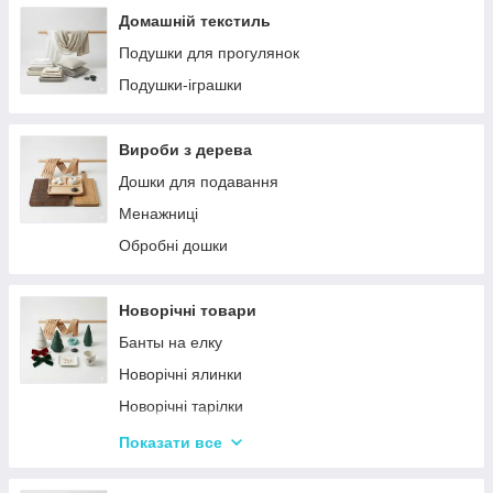
Домашній текстиль
Подушки для прогулянок
Подушки-іграшки
Вироби з дерева
Дошки для подавання
Менажниці
Обробні дошки
Новорічні товари
Банты на елку
Новорічні ялинки
Новорічні тарілки
Новорічні фігурки та статуетки
Показати все
Новорічні чашки