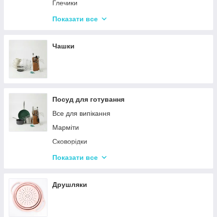
Набори кухонних ножів і лопаток
Глечики
Маслянки
Склянки
Показати все
Пляшки для олії
Чарки
Келихи
Чашки
Посуд для готування
Все для випікання
Марміти
Сковорідки
Ківші
Показати все
Кастрюли
Друшляки