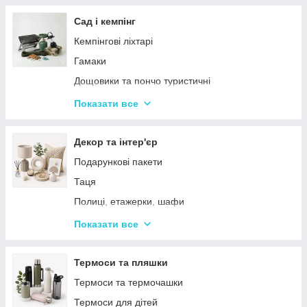
Тримери
Стайлери
Сад і кемпінг
Плойки
Кемпінгові ліхтарі
Машинки для стриження
Гамаки
Воскоплави
Дощовики та пончо туристичні
Лампи для манікюр
Садове освітлення
Показати все
Епілятори
Світлодіодні ліхтарі
Електробритви
Термосумки
Декор та інтер'єр
Фени
Туристичні інструменти та набори
Подарункові пакети
Гофре та випрямлячі для волосся
Туристичні нагрівачі
Таця
Ручні масажери для тіла
Туристичні плити
Полиці, етажерки, шафи
Аксесуари
Серветки сервірувальні
Показати все
Решітки
Тортівниці
Мангали
Сміттєві відра
Термоси та пляшки
Набори для пікніка
Новогодний декор
Термоси та термочашки
Туристичні килимки
Декоративні таці
Термоси для дітей