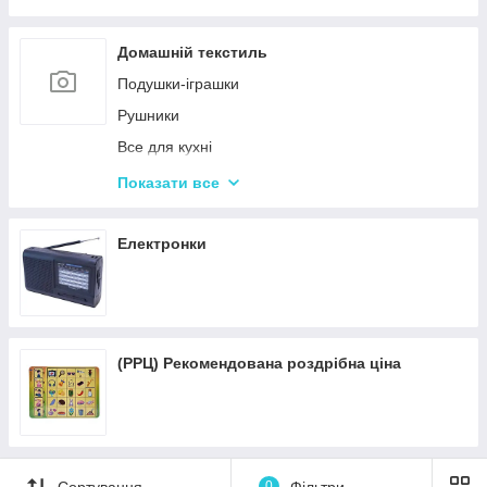
Пісочні набори
Гірки для дитячого майданчика
Домашній текстиль
Зимові іграшки для вулиці
Подушки-іграшки
Повітряні змії
Рушники
Все для кухні
Автотовары
Показати все
Подушки для спини
Подушки для подорожей
Електронки
(РРЦ) Рекомендована роздрібна ціна
Сортування
0
Фільтри