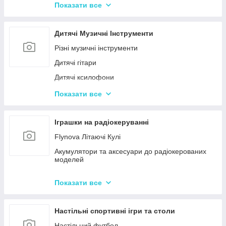
Конструктор для малюків з великими деталями
Показати все
Конструктори магнітні
Тривимірні пазли-конструктори
Дитячі Музичні Інструменти
Металеві конструктори
Різні музичні інструменти
Дитячі гітари
Дитячі ксилофони
Дитячі Синтезатори та Піаніно
Показати все
Дитячі барабани
Іграшки на радіокеруванні
Flynova Літаючі Кулі
Акумулятори та аксесуари до радіокерованих
моделей
Машинки на радіокеруванні
Показати все
Радіокеровані іграшкові крани, екскаватори
Настільні спортивні ігри та столи
Настільний футбол