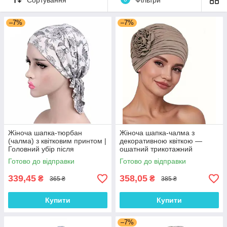
–7%
–7%
Жіноча шапка-тюрбан
Жіноча шапка-чалма з
(чалма) з квітковим принтом |
декоративною квіткою —
Головний убір після
ошатний трикотажний
хіміотерапії, при алопеції |
тюрбан, колір Кава з
Готово до відправки
Готово до відправки
Літня хустка на голову
молоком
339,45
358,05
₴
₴
365 ₴
385 ₴
Купити
Купити
–7%