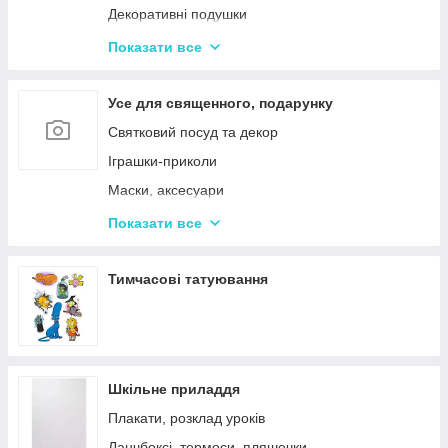
Декоративні подушки
Дитячі парасольки
Показати все
Значки і брелоки
Усе для священного, подарунку
Святковий посуд та декор
Іграшки-приколи
Маски, аксесуари
Повітряні кульки
Показати все
Подарункова упаковка
Фоторамки і фотоальбоми
Тимчасові татуювання
Новорічні іграшки та товари
Шкільне приладдя
Плакати, розклад уроків
Ланчбоксі, термоси, пляшечки