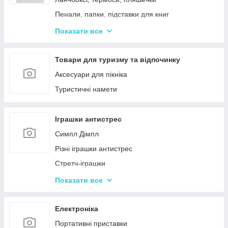
Пенали, папки, підставки для книг
Фарбі, пензлики, альбоми
Показати все
Ручки, олівці, фломастери, маркери
Зошити, блокноти, щоденники, обкладинки
Товари для туризму та відпочинку
Наклейки, стікери, закладки
Аксесуари для пікніка
Кольоровий папір, картон, клей
Туристичні намети
Гумка, стругачки, ножиці, коректор, гумки для
гришів
Іграшки антистрес
Циркулі, лінійки, трафарети
Симпл Дімпл
Художні аксесуари та інструменти
Різні іграшки антистрес
Стретч-іграшки
Іграшки Pop it
Показати все
Слайми та лизуни
Електроніка
Портативні приставки