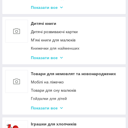
Іграшки з музичними ефектами
Показати все
Мозаїка для дітей
Машинки іграшкові для дітей
Дитячі книги
Дитяче кермо
Дитячі розвиваючі картки
Іграшка Неваляшка
М'які книги для малюків
Каталки з ручкою і на мотузочці
Книжечки для найменших
Розвиваючі килимки
Книги з наклейками
Показати все
Іграшки для ванної та купання малюків
Книжки для дошкільнят
Магнітна риболовля для дітей
Книги для дітей початкових класів
Товари для немовлят та новонароджених
Стрибуни для дітей
Книги для підлітків
Мобілі на ліжечко
Енциклопедії для дітей
Товари для сну малюків
Гойдалки для дітей
Дитячі горщики
Показати все
Брязкальця, підвіски
Розвиваючі килимки для немовлят
Іграшки для хлопчиків