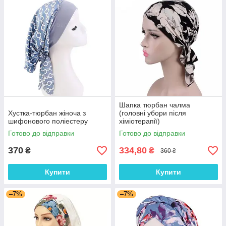
Шапка тюрбан чалма
Хустка-тюрбан жіноча з
(головні убори після
шифонового поліестеру
хіміотерапії)
Готово до відправки
Готово до відправки
370
334,80
₴
₴
360 ₴
Купити
Купити
–7%
–7%