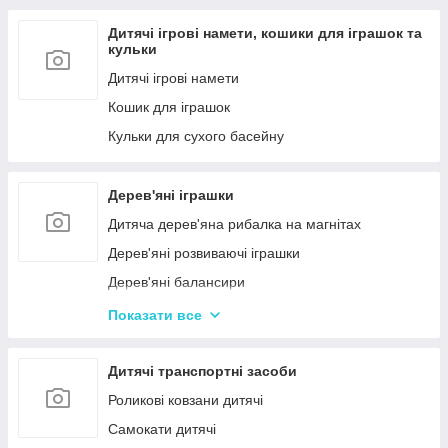
Дитячі ігрові намети, кошики для іграшок та
кульки
Дитячі ігрові намети
Кошик для іграшок
Кульки для сухого басейну
Дерев'яні іграшки
Дитяча дерев'яна рибалка на магнітах
Дерев'яні розвиваючі іграшки
Дерев'яні балансири
Дерев'яні пазли для дорослих
Показати все
Дерев'яні дитячі пазли
Дерев'яні іграшки-лабіринти
Дитячі транспортні засоби
Дерев'яні іграшкові кубики, пірамідки
Роликові ковзани дитячі
Дерев'яні іграшки-шнурівки
Самокати дитячі