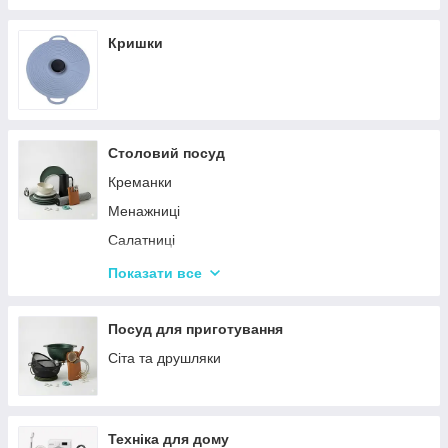
Кришки
Столовий посуд
Креманки
Менажниці
Салатниці
Сітки та кошики для фрі
Показати все
Страви
Посуд для дітей
Посуд для приготування
Сервізи
Сіта та друшляки
Столове приладдя
Столові сервізи
Техніка для дому
Бульйонниці