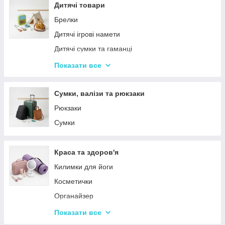
Столовий посуд
Дитячі товари
Хвойні гірлянди
Брелки
Дитячі ігрові намети
Дитячі сумки та гаманці
Дитячі фотокамери
Показати все
Ланчбокси
Сумки, валізи та рюкзаки
Рюкзаки
Сумки
Краса та здоров'я
Килимки для йоги
Косметички
Органайзер
Косметичні дзеркала
Показати все