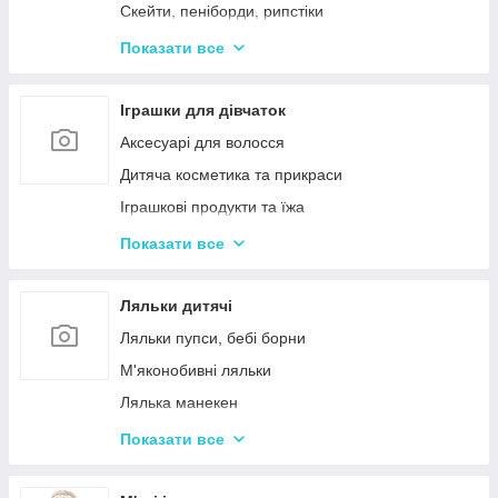
Дерев'яні дитячі конструктори
Скейти, пеніборди, рипстіки
Різні дерев'яні іграшки
Каталки та толокари
Показати все
Дерев'яні сортери і логіки
Біговели для дітей
Іграшки для дівчаток
Аксесуарі для волосся
Дитяча косметика та прикраси
Іграшкові продукти та їжа
Іграшковий посуд
Показати все
Дитячі ігрови набори побутової техніки
Дитячі ігрові набори для прибирання
Ляльки дитячі
Дитячі рольові набори лікаря
Ляльки пупси, бебі борни
Дитячий ігровий набір кухня
М'яконобивні ляльки
Дитячий ігровий магазин, касса
Лялька манекен
Іграшковий салон краси, трюмо
Барбі та схожі ляльки
Показати все
Маленькі дитячі ляльки