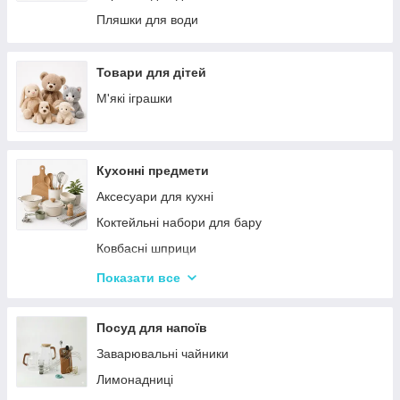
Палатки
Цукерки
Пляшки для води
Каремати та туристичні килимки
Тримачі для паперових рушників
Меблі для кемпінгу
Серветниці
Товари для дітей
Спальні мішки
Годинник настінний
М'які іграшки
Туристические души
Меблі
Садові та пляжні парасольки
Пепельниці
Кухонні предмети
Підсвічники
Аксесуари для кухні
Вази для квітів
Коктейльні набори для бару
Статуетки
Ковбасні шприци
Кухонні підставки
Показати все
Сушарки для посуду
Терки
Посуд для напоїв
Набори для спецій
Заварювальні чайники
Ємності для зберігання
Лимонадниці