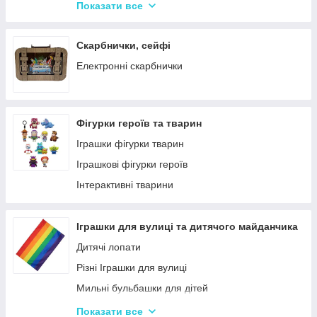
Крейда для Малювання
Насоси для матрасів та гумових виробів
Показати все
Художня творчість
Надувні іграшки для басейну та купання
Рукоділля
Надувні матраци
Скарбнички, сейфі
Валіза для малювання
Дитячі надувні басейни
Електронні скарбнички
Пальчикові фарби
Надувні Круги та Плотики для плавання
Фігурки героїв та тварин
Іграшки фігурки тварин
Іграшкові фігурки героїв
Інтерактивні тварини
Іграшки для вулиці та дитячого майданчика
Дитячі лопати
Різні Іграшки для вулиці
Мильні бульбашки для дітей
Гойдалки для дітей
Показати все