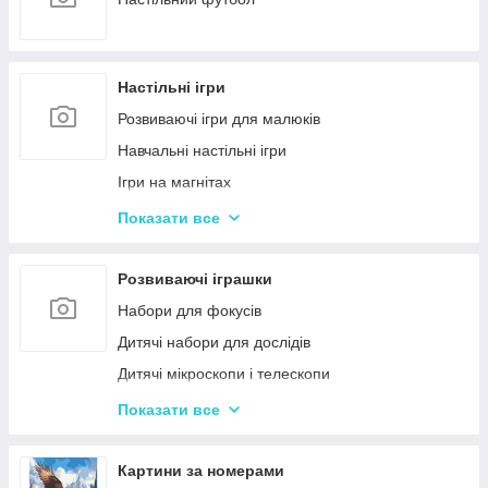
Настільні ігри
Розвиваючі ігри для малюків
Навчальні настільні ігри
Ігри на магнітах
Ігри-бродилки
Показати все
Дуплет і Мемо
Крокодил
Розвиваючі іграшки
Аліас Або Скажи Інакше
Набори для фокусів
Гра Хто Я?
Дитячі набори для дослідів
Вікторина
Дитячі мікроскопи і телескопи
Твістер
Розвиваючі Магніти для дітей
Показати все
Карткові настільні ігри
Пазли
Ігри типу Дженга
Дитячі ноутбуки, планшети
Картини за номерами