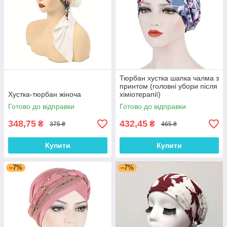
Тюрбан хустка шапка чалма з
принтом (головні убори після
Хустка-тюрбан жіноча
хіміотерапії)
Готово до відправки
Готово до відправки
348,75
432,45
₴
₴
375 ₴
465 ₴
Купити
Купити
–7%
–7%