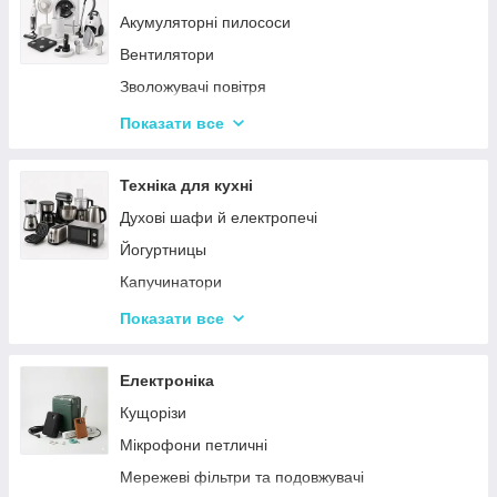
Акумуляторні пилососи
Тарілки
Вентилятори
Зволожувачі повітря
Пральні машинки
Показати все
Ваги підлогові
Набори для грумінгу
Техніка для кухні
Машинки для видалення ковтунців
Духові шафи й електропечі
Праски
Йогуртницы
Отпариватели
Капучинатори
Пилососи
Інша дрібна техніка
Показати все
Чопери та подрібнювачі
Сендвічниці та бутербродниці
Електроніка
Соковичавниці
Кущорізи
Мультиварки та скороварки
Мікрофони петличні
Міксери
Мережеві фільтри та подовжувачі