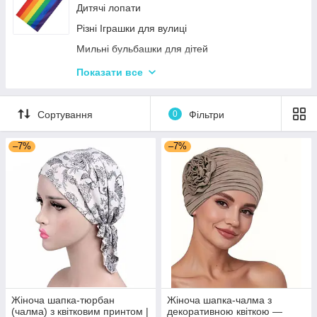
Дитячі лопати
Різні Іграшки для вулиці
Мильні бульбашки для дітей
Гойдалки для дітей
Показати все
Пісочні набори
Гірки для дитячого майданчика
Сортування
0
Фільтри
Зимові іграшки для вулиці
–7%
–7%
Повітряні змії
Жіноча шапка-тюрбан
Жіноча шапка-чалма з
(чалма) з квітковим принтом |
декоративною квіткою —