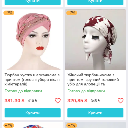
Купити
Купити
–7%
–7%
Тюрбан хустка шапкачалма з
Жіночий тюрбан-чалма з
принтом (головні убори після
принтом: зручний головний
хімієтерапії)
убір для алопеції та
відновлення після
Готово до відправки
Готово до відправки
хімієтерапії
381,30
320,85
₴
₴
410 ₴
345 ₴
Купити
Купити
–7%
–7%