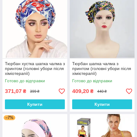
Тюрбан хустка шапка чалма з
Тюрбан шапка чалма з
принтом (головні убори після
принтом (головні убори після
хіміотерапії)
хімієтерапії)
Готово до відправки
Готово до відправки
371,07
409,20
₴
₴
399 ₴
440 ₴
Купити
Купити
–7%