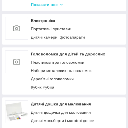
Іграшки Pop it
Показати все
Слайми та лизуни
Електроніка
Портативні приставки
Дитячі камери, фотоапарати
Головоломки для дітей та дорослих
Пластикові ігри головоломки
Набори металевих головоломок
Дерев'яні головоломки
Кубик Рубіка
Дитячі дошки для малювання
Дитячі дощечки для малювання
Дитячі мольберти і магнітні дошки