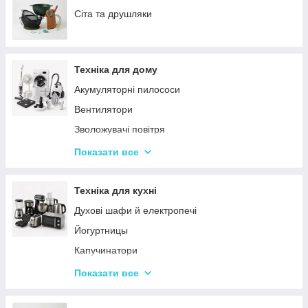
Сервізи
Сіта та друшляки
Столове приладдя
Столові сервізи
Техніка для дому
Бульйонниці
Акумуляторні пилососи
Тарілки
Вентилятори
Зволожувачі повітря
Пральні машинки
Показати все
Ваги підлогові
Набори для грумінгу
Техніка для кухні
Машинки для видалення ковтунців
Духові шафи й електропечі
Праски
Йогуртницы
Отпариватели
Капучинатори
Пилососи
Інша дрібна техніка
Показати все
Чопери та подрібнювачі