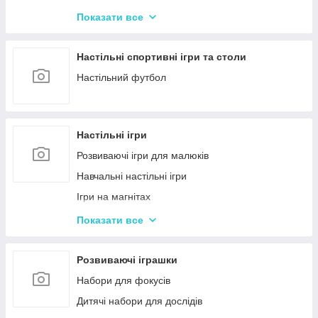
Машинки на радіокеруванні
Показати все
Радіокеровані іграшкові крани, екскаватори
Настільні спортивні ігри та столи
Настільний футбол
Настільні ігри
Розвиваючі ігри для малюків
Навчальні настільні ігри
Ігри на магнітах
Ігри-бродилки
Показати все
Дуплет і Мемо
Крокодил
Розвиваючі іграшки
Аліас Або Скажи Інакше
Набори для фокусів
Гра Хто Я?
Дитячі набори для дослідів