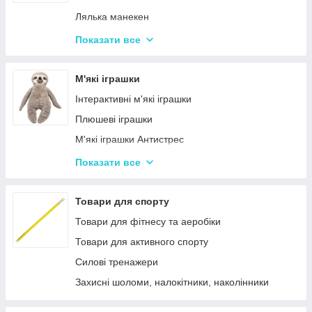
Дитячий ігровий магазин, касса
Лялька манекен
Іграшковий салон краси, трюмо
Барбі та схожі ляльки
Показати все
Маленькі дитячі ляльки
Лялькові будиночки
М'які іграшки
Візочки для ляльок
Інтерактивні м'які іграшки
Ліжечка для ляльок
Плюшеві іграшки
Одяг та аксесуари для Ляльок
М'які іграшки Антистрес
Іграшки для лялькового театру
Показати все
М'які іграшки персонажі Мультфільмів
Товари для спорту
Товари для фітнесу та аеробіки
Товари для активного спорту
Силові тренажери
Захисні шоломи, налокітники, наколінники