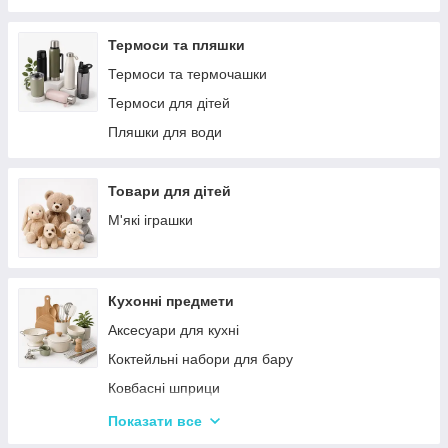
Решітки
Тортівниці
Мангали
Сміттєві відра
Термоси та пляшки
Набори для пікніка
Новогодний декор
Термоси та термочашки
Туристичні килимки
Декоративні таці
Термоси для дітей
Палатки
Цукерки
Пляшки для води
Каремати та туристичні килимки
Тримачі для паперових рушників
Меблі для кемпінгу
Серветниці
Товари для дітей
Спальні мішки
Годинник настінний
М'які іграшки
Туристические души
Меблі
Садові та пляжні парасольки
Пепельниці
Кухонні предмети
Підсвічники
Аксесуари для кухні
Вази для квітів
Коктейльні набори для бару
Статуетки
Ковбасні шприци
Кухонні підставки
Показати все
Сушарки для посуду