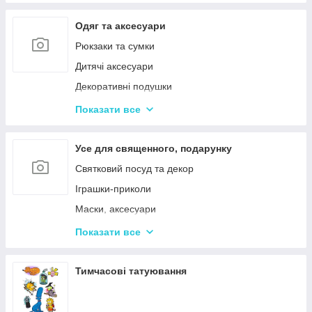
Одяг та аксесуари
Рюкзаки та сумки
Дитячі аксесуари
Декоративні подушки
Дитячі парасольки
Показати все
Значки і брелоки
Усе для священного, подарунку
Святковий посуд та декор
Іграшки-приколи
Маски, аксесуари
Повітряні кульки
Показати все
Подарункова упаковка
Фоторамки і фотоальбоми
Тимчасові татуювання
Новорічні іграшки та товари