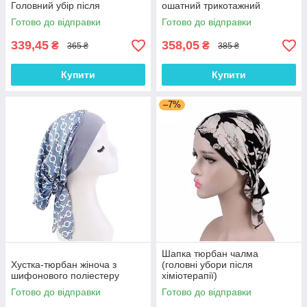
Головний убір після
ошатний трикотажний
хіміотерапії, при алопеції |
тюрбан, колір Кава з
Готово до відправки
Готово до відправки
Літня хустка на голову
молоком
339,45
358,05
₴
₴
365 ₴
385 ₴
Купити
Купити
–7%
Шапка тюрбан чалма
Хустка-тюрбан жіноча з
(головні убори після
шифонового поліестеру
хіміотерапії)
Готово до відправки
Готово до відправки