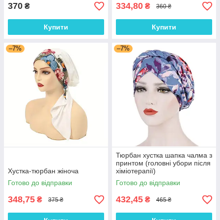
370
334,80
₴
₴
360 ₴
Купити
Купити
–7%
–7%
Тюрбан хустка шапка чалма з
принтом (головні убори після
Хустка-тюрбан жіноча
хіміотерапії)
Готово до відправки
Готово до відправки
348,75
432,45
₴
₴
375 ₴
465 ₴