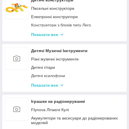
Дитячі конструктори
Іграшкові пістолети
Піксельні конструктори
Дитячі пістолети, гвинтівки з м'якими кулями
Електронні конструктори
Конструктори з блоків типу Лего
Конструктор для малюків з великими деталями
Показати все
Конструктори магнітні
Тривимірні пазли-конструктори
Дитячі Музичні Інструменти
Металеві конструктори
Різні музичні інструменти
Дитячі гітари
Дитячі ксилофони
Дитячі Синтезатори та Піаніно
Показати все
Дитячі барабани
Іграшки на радіокеруванні
Flynova Літаючі Кулі
Акумулятори та аксесуари до радіокерованих
моделей