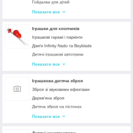
Гойдалки для дітей
Дитячі горщики
Показати все
Брязкальця, підвіски
Розвиваючі килимки для немовлят
Іграшки для хлопчиків
Нічні світильники для немовлят
Іграшкові гаражі і паркінги
Дитячий посуд
Дзиґи Infinity Nado та Beyblade
Дитяча гігієна та догляд
Дитячі іграшкові автотреки
Дитяча безпека
Іграшкова залізниця та потяги
Показати все
Соски, пустушки, прорізувачі
Іграшкові машинки
Дитячий іграшковий інструмент
Іграшкова дитяча зброя
Іграшкові роботи-трансформери
Зброя зі звуковими ефектами
Ігрові рольові набори для хлопчиків
Дерев'яна зброя
Дитяча зброя на пістонах
Дитячі водяні пістолети, автомати
Показати все
Дитячі іграшкові автомати на пульках
Дитячі іграшкові луки, стріли, арбалети