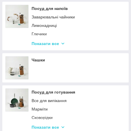
Терки
Посуд для напоїв
Набори для спецій
Заварювальні чайники
Ємності для зберігання
Лимонадниці
Набори кухонних ножів і лопаток
Глечики
Маслянки
Склянки
Показати все
Пляшки для олії
Чарки
Келихи
Чашки
Посуд для готування
Все для випікання
Марміти
Сковорідки
Ківші
Показати все