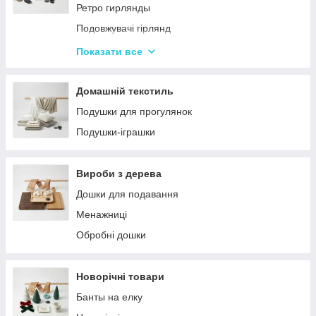
Ретро гирлянды
Подовжувачі гірлянд
Хатні гірлянди
Показати все
LED стрічки
Домашній текстиль
Подушки для прогулянок
Подушки-іграшки
Вироби з дерева
Дошки для подавання
Менажниці
Обробні дошки
Новорічні товари
Банты на елку