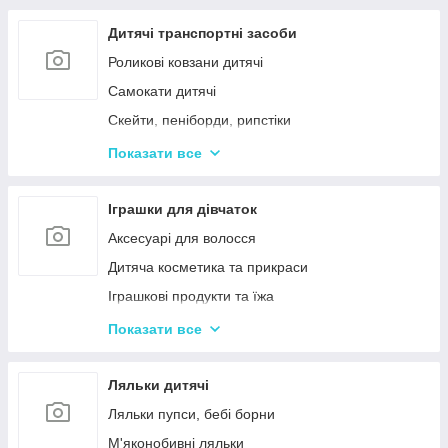
Дерев'яні дитячі пазли
Дерев'яні іграшки-лабіринти
Дитячі транспортні засоби
Дерев'яні іграшкові кубики, пірамідки
Роликові ковзани дитячі
Дерев'яні іграшки-шнурівки
Самокати дитячі
Дерев'яні дитячі конструктори
Скейти, пеніборди, рипстіки
Різні дерев'яні іграшки
Каталки та толокари
Показати все
Дерев'яні сортери і логіки
Біговели для дітей
Іграшки для дівчаток
Аксесуарі для волосся
Дитяча косметика та прикраси
Іграшкові продукти та їжа
Іграшковий посуд
Показати все
Дитячі ігрови набори побутової техніки
Дитячі ігрові набори для прибирання
Ляльки дитячі
Дитячі рольові набори лікаря
Ляльки пупси, бебі борни
Дитячий ігровий набір кухня
М'яконобивні ляльки