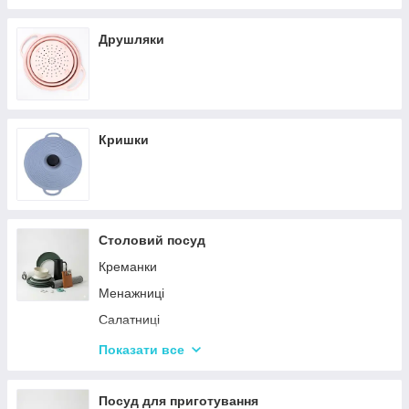
Кастрюли
Друшляки
Кришки
Столовий посуд
Креманки
Менажниці
Салатниці
Сітки та кошики для фрі
Показати все
Страви
Посуд для дітей
Посуд для приготування