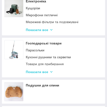
Сендвічниці та бутербродниці
Електроніка
Соковичавниці
Кущорізи
Мультиварки та скороварки
Мікрофони петличні
Міксери
Мережеві фільтри та подовжувачі
М'ясорубки
Проєктори
Показати все
Тостери
Ручки для чищення навушників
Кухонні комбайни
Зарядні пристрої
Господарські товари
Кавоварки та кавомолки
Смарт-годинник
Парасольки
Слайсери
Наушники
Кухонні рушники та серветки
Електрочайники
Портативні колонки
Товари для прибирання
Газові плити й електроплити
Повербанки
Килимки для кухні та ванної кімнати
Показати все
Вафельниці, млинці, горішниці
Кошики для білизни та іграшок
Вакууматори
Подушки для спини
Ваги кухонні
Блендери
Аерогрилі та фритюрниці