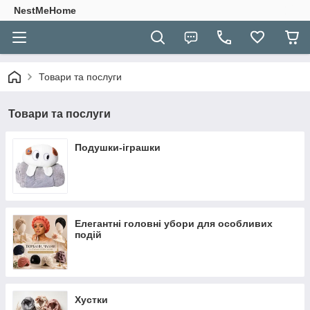
NestMeHome
Товари та послуги
Товари та послуги
Подушки-іграшки
Елегантні головні убори для особливих
подій
Хустки