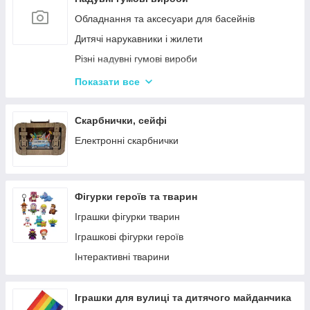
Кінетичний пісок
Обладнання та аксесуари для басейнів
Дитячий Пластилін
Дитячі нарукавники і жилети
Декупаж
Різні надувні гумові вироби
Крейда для Малювання
Насоси для матрасів та гумових виробів
Показати все
Художня творчість
Надувні іграшки для басейну та купання
Рукоділля
Надувні матраци
Скарбнички, сейфі
Валіза для малювання
Дитячі надувні басейни
Електронні скарбнички
Пальчикові фарби
Надувні Круги та Плотики для плавання
Фігурки героїв та тварин
Іграшки фігурки тварин
Іграшкові фігурки героїв
Інтерактивні тварини
Іграшки для вулиці та дитячого майданчика