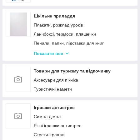
Шкільне приладдя
Плакати, розклад уроків
Ланчбоксі, термоси, пляшечки
Пенали, папки, підставки для книг
Фарбі, пензлики, альбоми
Показати все
Ручки, олівці, фломастери, маркери
Зошити, блокноти, щоденники, обкладинки
Товари для туризму та відпочинку
Наклейки, стікери, закладки
Аксесуари для пікніка
Кольоровий папір, картон, клей
Туристичні намети
Гумка, стругачки, ножиці, коректор, гумки для
гришів
Іграшки антистрес
Циркулі, лінійки, трафарети
Симпл Дімпл
Художні аксесуари та інструменти
Різні іграшки антистрес
Стретч-іграшки