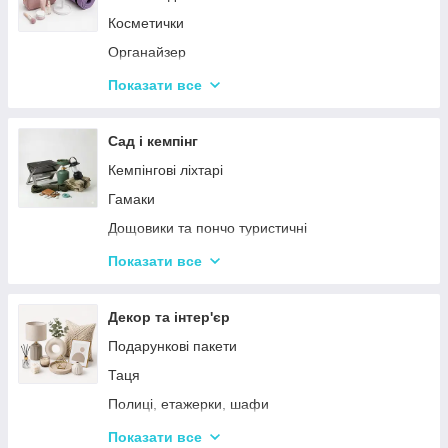
Косметички
Органайзер
Косметичні дзеркала
Показати все
Тримери
Стайлери
Сад і кемпінг
Плойки
Кемпінгові ліхтарі
Машинки для стриження
Гамаки
Воскоплави
Дощовики та пончо туристичні
Лампи для манікюр
Садове освітлення
Показати все
Епілятори
Світлодіодні ліхтарі
Електробритви
Термосумки
Декор та інтер'єр
Фени
Туристичні інструменти та набори
Подарункові пакети
Гофре та випрямлячі для волосся
Туристичні нагрівачі
Таця
Ручні масажери для тіла
Туристичні плити
Полиці, етажерки, шафи
Аксесуари
Серветки сервірувальні
Показати все