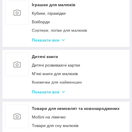
Іграшки для малюків
Кубики, пірамідки
Бізіборди
Сортери, логіки для малюків
Іграшки з музичними ефектами
Показати все
Мозаїка для дітей
Машинки іграшкові для дітей
Дитячі книги
Дитяче кермо
Дитячі розвиваючі картки
Іграшка Неваляшка
М'які книги для малюків
Каталки з ручкою і на мотузочці
Книжечки для найменших
Розвиваючі килимки
Книги з наклейками
Показати все
Іграшки для ванної та купання малюків
Книжки для дошкільнят
Магнітна риболовля для дітей
Книги для дітей початкових класів
Товари для немовлят та новонароджених
Стрибуни для дітей
Книги для підлітків
Мобілі на ліжечко
Енциклопедії для дітей
Товари для сну малюків