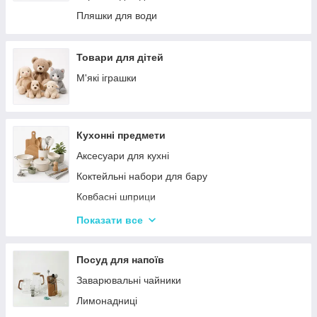
Палатки
Цукерки
Пляшки для води
Каремати та туристичні килимки
Тримачі для паперових рушників
Меблі для кемпінгу
Серветниці
Товари для дітей
Спальні мішки
Годинник настінний
М'які іграшки
Туристические души
Меблі
Садові та пляжні парасольки
Пепельниці
Кухонні предмети
Підсвічники
Аксесуари для кухні
Вази для квітів
Коктейльні набори для бару
Статуетки
Ковбасні шприци
Кухонні підставки
Показати все
Сушарки для посуду
Терки
Посуд для напоїв
Набори для спецій
Заварювальні чайники
Ємності для зберігання
Лимонадниці