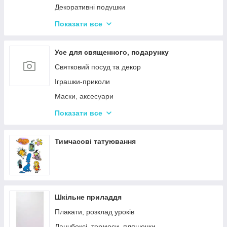
Декоративні подушки
Дитячі парасольки
Показати все
Значки і брелоки
Усе для священного, подарунку
Святковий посуд та декор
Іграшки-приколи
Маски, аксесуари
Повітряні кульки
Показати все
Подарункова упаковка
Фоторамки і фотоальбоми
Тимчасові татуювання
Новорічні іграшки та товари
Шкільне приладдя
Плакати, розклад уроків
Ланчбоксі, термоси, пляшечки