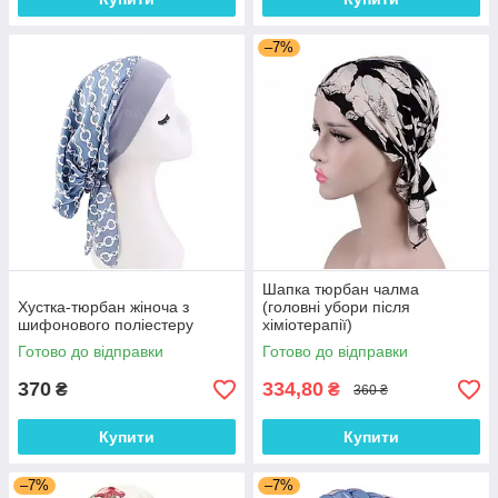
–7%
Шапка тюрбан чалма
Хустка-тюрбан жіноча з
(головні убори після
шифонового поліестеру
хіміотерапії)
Готово до відправки
Готово до відправки
370
334,80
₴
₴
360 ₴
Купити
Купити
–7%
–7%