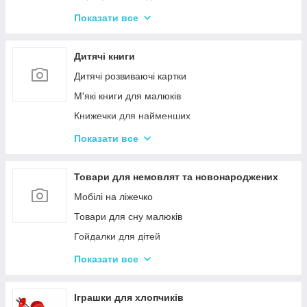
Іграшки з музичними ефектами
Показати все
Мозаїка для дітей
Машинки іграшкові для дітей
Дитячі книги
Дитяче кермо
Дитячі розвиваючі картки
Іграшка Неваляшка
М'які книги для малюків
Каталки з ручкою і на мотузочці
Книжечки для найменших
Розвиваючі килимки
Книги з наклейками
Показати все
Іграшки для ванної та купання малюків
Книжки для дошкільнят
Магнітна риболовля для дітей
Книги для дітей початкових класів
Товари для немовлят та новонароджених
Стрибуни для дітей
Книги для підлітків
Мобілі на ліжечко
Енциклопедії для дітей
Товари для сну малюків
Гойдалки для дітей
Дитячі горщики
Показати все
Брязкальця, підвіски
Розвиваючі килимки для немовлят
Іграшки для хлопчиків