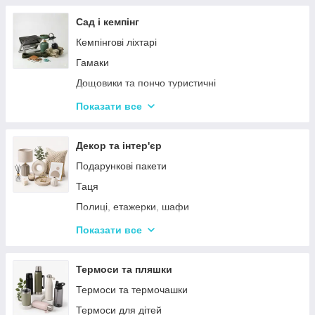
Тримери
Стайлери
Сад і кемпінг
Плойки
Кемпінгові ліхтарі
Машинки для стриження
Гамаки
Воскоплави
Дощовики та пончо туристичні
Лампи для манікюр
Садове освітлення
Показати все
Епілятори
Світлодіодні ліхтарі
Електробритви
Термосумки
Декор та інтер'єр
Фени
Туристичні інструменти та набори
Подарункові пакети
Гофре та випрямлячі для волосся
Туристичні нагрівачі
Таця
Ручні масажери для тіла
Туристичні плити
Полиці, етажерки, шафи
Аксесуари
Серветки сервірувальні
Показати все
Решітки
Тортівниці
Мангали
Сміттєві відра
Термоси та пляшки
Набори для пікніка
Новогодний декор
Термоси та термочашки
Туристичні килимки
Декоративні таці
Термоси для дітей