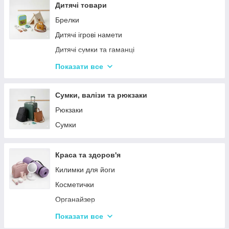
Столовий посуд
Дитячі товари
Хвойні гірлянди
Брелки
Дитячі ігрові намети
Дитячі сумки та гаманці
Дитячі фотокамери
Показати все
Ланчбокси
Сумки, валізи та рюкзаки
Рюкзаки
Сумки
Краса та здоров'я
Килимки для йоги
Косметички
Органайзер
Косметичні дзеркала
Показати все