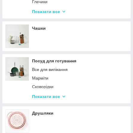
Набори кухонних ножів і лопаток
Глечики
Маслянки
Склянки
Показати все
Пляшки для олії
Чарки
Келихи
Чашки
Посуд для готування
Все для випікання
Марміти
Сковорідки
Ківші
Показати все
Кастрюли
Друшляки