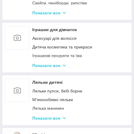
Дерев'яні дитячі конструктори
Скейти, пеніборди, рипстіки
Різні дерев'яні іграшки
Каталки та толокари
Показати все
Дерев'яні сортери і логіки
Біговели для дітей
Іграшки для дівчаток
Аксесуарі для волосся
Дитяча косметика та прикраси
Іграшкові продукти та їжа
Іграшковий посуд
Показати все
Дитячі ігрови набори побутової техніки
Дитячі ігрові набори для прибирання
Ляльки дитячі
Дитячі рольові набори лікаря
Ляльки пупси, бебі борни
Дитячий ігровий набір кухня
М'яконобивні ляльки
Дитячий ігровий магазин, касса
Лялька манекен
Іграшковий салон краси, трюмо
Барбі та схожі ляльки
Показати все
Маленькі дитячі ляльки