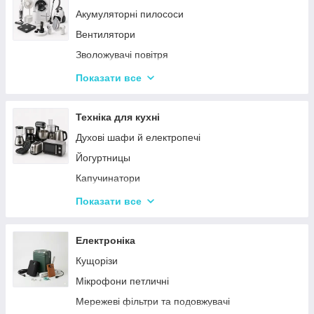
Акумуляторні пилососи
Тарілки
Вентилятори
Зволожувачі повітря
Пральні машинки
Показати все
Ваги підлогові
Набори для грумінгу
Техніка для кухні
Машинки для видалення ковтунців
Духові шафи й електропечі
Праски
Йогуртницы
Отпариватели
Капучинатори
Пилососи
Інша дрібна техніка
Показати все
Чопери та подрібнювачі
Сендвічниці та бутербродниці
Електроніка
Соковичавниці
Кущорізи
Мультиварки та скороварки
Мікрофони петличні
Міксери
Мережеві фільтри та подовжувачі