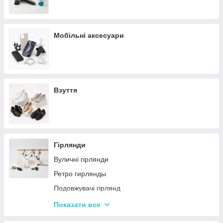
Мобільні аксесуари
Взуття
Гірлянди
Вуличні гірлянди
Ретро гирлянды
Подовжувачі гірлянд
Хатні гірлянди
Показати все
LED стрічки