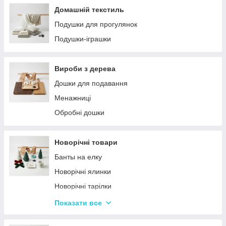
Домашній текстиль
Подушки для прогулянок
Подушки-іграшки
Вироби з дерева
Дошки для подавання
Менажниці
Обробні дошки
Новорічні товари
Банты на елку
Новорічні ялинки
Новорічні тарілки
Новорічні фігурки та статуетки
Показати все
Новорічні чашки