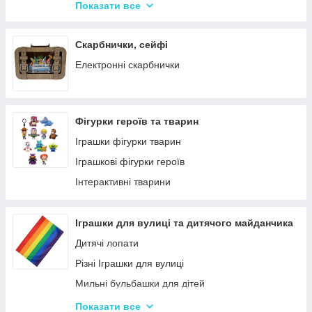
Крейда для Малювання
Насоси для матрасів та гумових виробів
Показати все
Художня творчість
Надувні іграшки для басейну та купання
Рукоділля
Надувні матраци
Скарбнички, сейфі
Валіза для малювання
Дитячі надувні басейни
Електронні скарбнички
Пальчикові фарби
Надувні Круги та Плотики для плавання
Фігурки героїв та тварин
Іграшки фігурки тварин
Іграшкові фігурки героїв
Інтерактивні тварини
Іграшки для вулиці та дитячого майданчика
Дитячі лопати
Різні Іграшки для вулиці
Мильні бульбашки для дітей
Гойдалки для дітей
Показати все