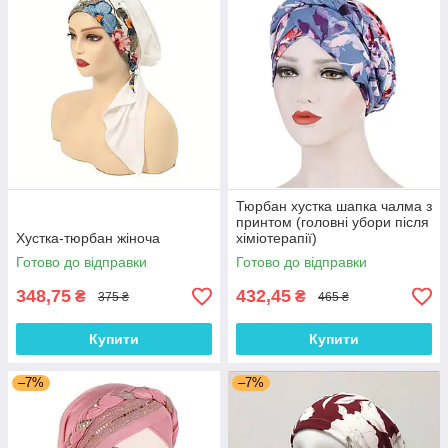
Тюрбан хустка шапка чалма з
принтом (головні убори після
Хустка-тюрбан жіноча
хіміотерапії)
Готово до відправки
Готово до відправки
348,75
432,45
₴
₴
375 ₴
465 ₴
Купити
Купити
–7%
–7%