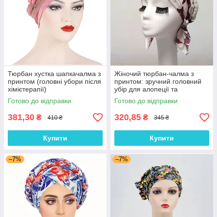
Тюрбан хустка шапкачалма з
Жіночий тюрбан-чалма з
принтом (головні убори після
принтом: зручний головний
хімієтерапії)
убір для алопеції та
відновлення після
Готово до відправки
Готово до відправки
хімієтерапії
381,30
320,85
₴
₴
410 ₴
345 ₴
Купити
Купити
–7%
–7%