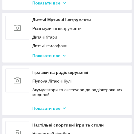
Конструктор для малюків з великими деталями
Показати все
Конструктори магнітні
Тривимірні пазли-конструктори
Дитячі Музичні Інструменти
Металеві конструктори
Різні музичні інструменти
Дитячі гітари
Дитячі ксилофони
Дитячі Синтезатори та Піаніно
Показати все
Дитячі барабани
Іграшки на радіокеруванні
Flynova Літаючі Кулі
Акумулятори та аксесуари до радіокерованих
моделей
Машинки на радіокеруванні
Показати все
Радіокеровані іграшкові крани, екскаватори
Настільні спортивні ігри та столи
Настільний футбол