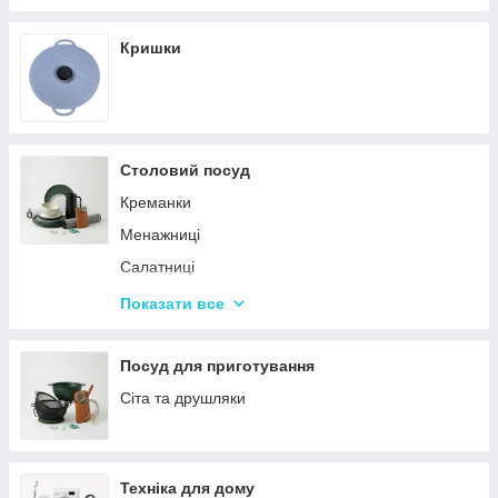
Кришки
Столовий посуд
Креманки
Менажниці
Салатниці
Сітки та кошики для фрі
Показати все
Страви
Посуд для дітей
Посуд для приготування
Сервізи
Сіта та друшляки
Столове приладдя
Столові сервізи
Техніка для дому
Бульйонниці