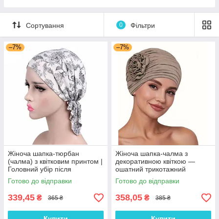
Пісочні набори
Гірки для дитячого майданчика
Сортування
0
Фільтри
Зимові іграшки для вулиці
–7%
–7%
Повітряні змії
Жіноча шапка-тюрбан
Жіноча шапка-чалма з
(чалма) з квітковим принтом |
декоративною квіткою —
Головний убір після
ошатний трикотажний
хіміотерапії, при алопеції |
тюрбан, колір Кава з
Готово до відправки
Готово до відправки
Літня хустка на голову
молоком
339,45
358,05
₴
₴
365 ₴
385 ₴
Купити
Купити