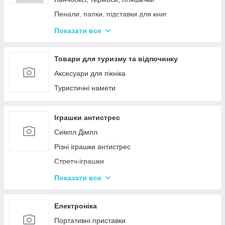
Пенали, папки, підставки для книг
Фарбі, пензлики, альбоми
Показати все
Ручки, олівці, фломастери, маркери
Зошити, блокноти, щоденники, обкладинки
Товари для туризму та відпочинку
Наклейки, стікери, закладки
Аксесуари для пікніка
Кольоровий папір, картон, клей
Туристичні намети
Гумка, стругачки, ножиці, коректор, гумки для
гришів
Іграшки антистрес
Циркулі, лінійки, трафарети
Симпл Дімпл
Художні аксесуари та інструменти
Різні іграшки антистрес
Стретч-іграшки
Іграшки Pop it
Показати все
Слайми та лизуни
Електроніка
Портативні приставки