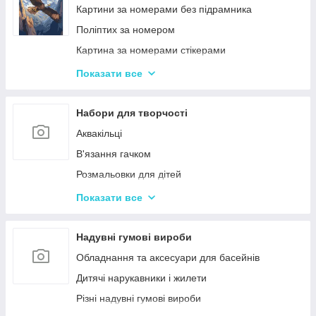
Ігри-головоломки
Інтерактивні розмовляючі плакати
Картини за номерами без підрамника
Дитяче Лото і Доміно
Спіннери
Поліптих за номером
Гра Морський Бій
Картина за номерами стікерами
Різні Настільні ігри
Алмазна Мозаїка за номерами
Показати все
Єрудит (скрабл)
Картині для дерева
Монополія - настільна гра
Стандартні картини за номерами
Набори для творчості
Мафія
Розпис по полотну
Аквакільці
Шахи і Шашки
Полотна з Підрамником
В'язання гачком
Набори для гри в покер
Алмазна мозаїка для дітей
Розмальовки для дітей
Карткові ігри для дорослих 18+
Акрилові фарби
Показати все
Вишивка хрестиком
Гравюра для дітей
Надувні гумові вироби
Кінетичний пісок
Обладнання та аксесуари для басейнів
Дитячий Пластилін
Дитячі нарукавники і жилети
Декупаж
Різні надувні гумові вироби