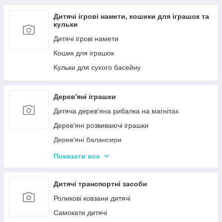
Дитячі ігрові намети, кошики для іграшок та
кульки
Дитячі ігрові намети
Кошик для іграшок
Кульки для сухого басейну
Дерев'яні іграшки
Дитяча дерев'яна рибалка на магнітах
Дерев'яні розвиваючі іграшки
Дерев'яні балансири
Дерев'яні пазли для дорослих
Показати все
Дерев'яні дитячі пазли
Дерев'яні іграшки-лабіринти
Дитячі транспортні засоби
Дерев'яні іграшкові кубики, пірамідки
Роликові ковзани дитячі
Дерев'яні іграшки-шнурівки
Самокати дитячі