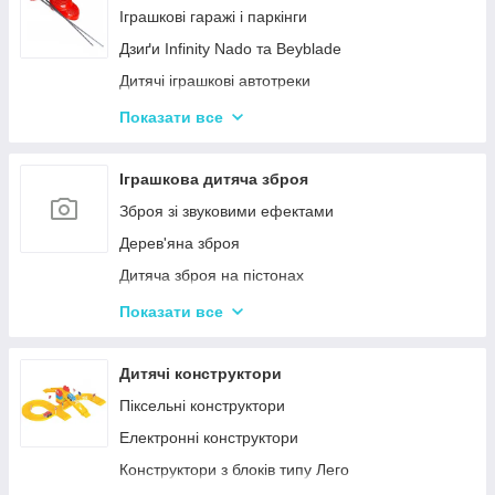
Нічні світильники для немовлят
Іграшкові гаражі і паркінги
Дитячий посуд
Дзиґи Infinity Nado та Beyblade
Дитяча гігієна та догляд
Дитячі іграшкові автотреки
Дитяча безпека
Іграшкова залізниця та потяги
Показати все
Соски, пустушки, прорізувачі
Іграшкові машинки
Дитячий іграшковий інструмент
Іграшкова дитяча зброя
Іграшкові роботи-трансформери
Зброя зі звуковими ефектами
Ігрові рольові набори для хлопчиків
Дерев'яна зброя
Дитяча зброя на пістонах
Дитячі водяні пістолети, автомати
Показати все
Дитячі іграшкові автомати на пульках
Дитячі іграшкові луки, стріли, арбалети
Дитячі конструктори
Іграшкові пістолети
Піксельні конструктори
Дитячі пістолети, гвинтівки з м'якими кулями
Електронні конструктори
Конструктори з блоків типу Лего