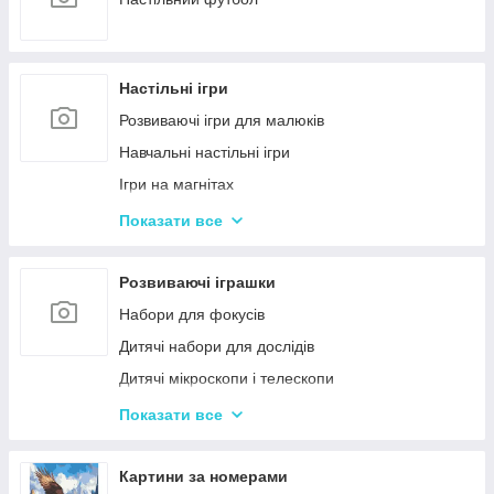
Настільні ігри
Розвиваючі ігри для малюків
Навчальні настільні ігри
Ігри на магнітах
Ігри-бродилки
Показати все
Дуплет і Мемо
Крокодил
Розвиваючі іграшки
Аліас Або Скажи Інакше
Набори для фокусів
Гра Хто Я?
Дитячі набори для дослідів
Вікторина
Дитячі мікроскопи і телескопи
Твістер
Розвиваючі Магніти для дітей
Показати все
Карткові настільні ігри
Пазли
Ігри типу Дженга
Дитячі ноутбуки, планшети
Картини за номерами