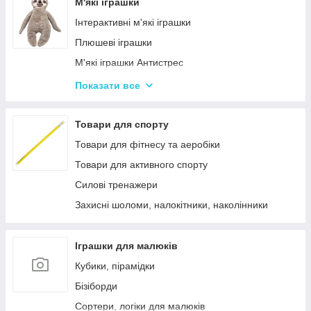
Лялькові будиночки
М'які іграшки
Візочки для ляльок
Інтерактивні м'які іграшки
Ліжечка для ляльок
Плюшеві іграшки
Одяг та аксесуари для Ляльок
М'які іграшки Антистрес
Іграшки для лялькового театру
Показати все
М'які іграшки персонажі Мультфільмів
Товари для спорту
Товари для фітнесу та аеробіки
Товари для активного спорту
Силові тренажери
Захисні шоломи, налокітники, наколінники
Іграшки для малюків
Кубики, пірамідки
Бізіборди
Сортери, логіки для малюків