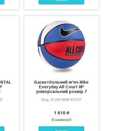
ENTAL
Баскетбольний м'яч Nike
P
Everyday All Court 8P
D
універсальний розмір 7
MD
N.100.4369.470.07
1 810 ₴
В наявності