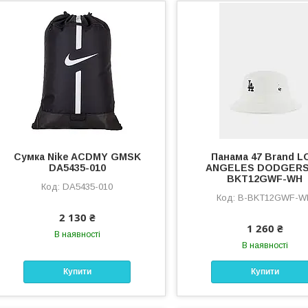
Сумка Nike ACDMY GMSK
Панама 47 Brand L
DA5435-010
ANGELES DODGERS
BKT12GWF-WH
DA5435-010
B-BKT12GWF-W
2 130 ₴
1 260 ₴
В наявності
В наявності
Купити
Купити