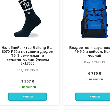
Налобний ліхтар Bailong BL-
Бездротові навушник
8070-P50 з потужним діодом
F9 5.0 із кейсом. Кол
T6, 3 режимами та
чорний
акумуляторним блоком
14340-13
3x18650
13113633
6 780 ₴
В наявності
1 367 ₴
В наявності
Купити
Купити