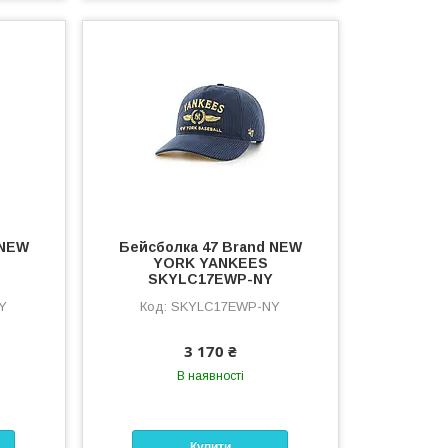
 NEW
Бейсболка 47 Brand NEW
YORK YANKEES
SKYLC17EWP-NY
Y
SKYLC17EWP-NY
3 170 ₴
В наявності
Купити