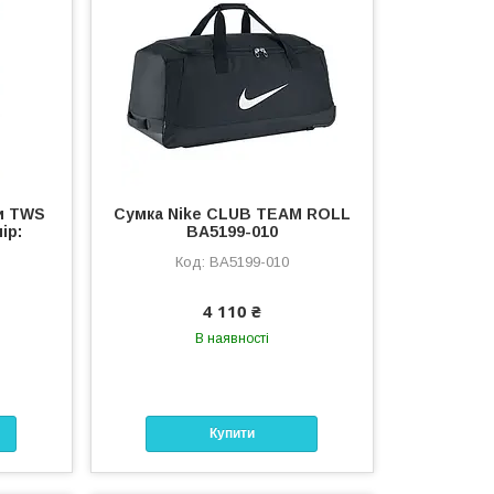
и TWS
Сумка Nike CLUB TEAM ROLL
ір:
BA5199-010
BA5199-010
4 110 ₴
В наявності
Купити