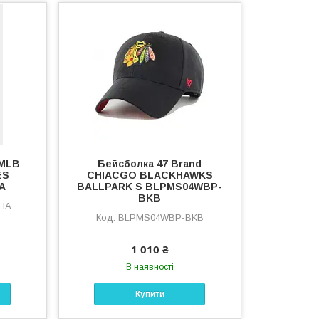
 MLB
Бейсболка 47 Brand
ES
CHIACGO BLACKHAWKS
A
BALLPARK S BLPMS04WBP-
BKB
HA
BLPMS04WBP-BKB
1 010 ₴
В наявності
Купити