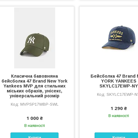
Класична бавовняна
Бейсболка 47 Brand
бейсболка 47 Brand New York
YORK YANKEES
Yankees MVP для стильних
SKYLC17EWP-NY
міських образів, унісекс,
SKYLC17EWP-N
універсальний розмір
MVPSP17WBP-SWL
1 290 ₴
В наявності
1 000 ₴
В наявності
Купити
Купити