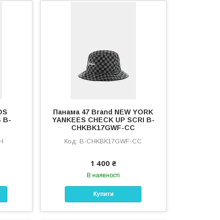
OS
Панама 47 Brand NEW YORK
 B-
YANKEES CHECK UP SCRI B-
CHKBK17GWF-CC
H
B-CHKBK17GWF-CC
1 400 ₴
В наявності
Купити