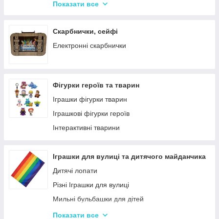
Крейда для Малювання
Насоси для матрасів та гумових виробів
Показати все
Художня творчість
Надувні іграшки для басейну та купання
Рукоділля
Надувні матраци
Скарбнички, сейфі
Валіза для малювання
Дитячі надувні басейни
Електронні скарбнички
Пальчикові фарби
Надувні Круги та Плотики для плавання
Фігурки героїв та тварин
Іграшки фігурки тварин
Іграшкові фігурки героїв
Інтерактивні тварини
Іграшки для вулиці та дитячого майданчика
Дитячі лопати
Різні Іграшки для вулиці
Мильні бульбашки для дітей
Гойдалки для дітей
Показати все