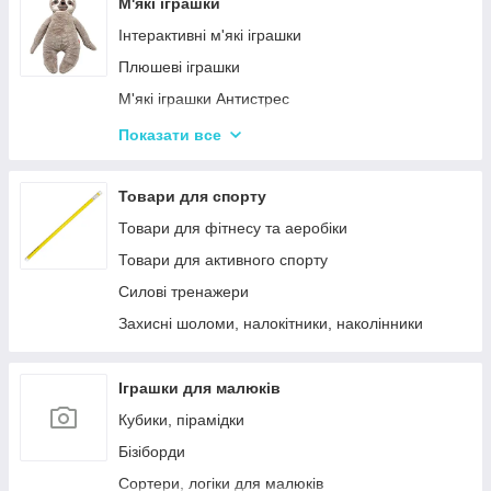
Лялькові будиночки
М'які іграшки
Візочки для ляльок
Інтерактивні м'які іграшки
Ліжечка для ляльок
Плюшеві іграшки
Одяг та аксесуари для Ляльок
М'які іграшки Антистрес
Іграшки для лялькового театру
Показати все
М'які іграшки персонажі Мультфільмів
Товари для спорту
Товари для фітнесу та аеробіки
Товари для активного спорту
Силові тренажери
Захисні шоломи, налокітники, наколінники
Іграшки для малюків
Кубики, пірамідки
Бізіборди
Сортери, логіки для малюків