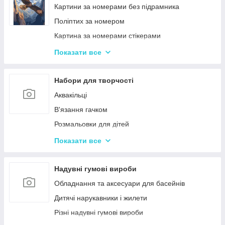
Ігри-головоломки
Інтерактивні розмовляючі плакати
Картини за номерами без підрамника
Дитяче Лото і Доміно
Спіннери
Поліптих за номером
Гра Морський Бій
Картина за номерами стікерами
Різні Настільні ігри
Алмазна Мозаїка за номерами
Показати все
Єрудит (скрабл)
Картині для дерева
Монополія - настільна гра
Стандартні картини за номерами
Набори для творчості
Мафія
Розпис по полотну
Аквакільці
Шахи і Шашки
Полотна з Підрамником
В'язання гачком
Набори для гри в покер
Алмазна мозаїка для дітей
Розмальовки для дітей
Карткові ігри для дорослих 18+
Акрилові фарби
Показати все
Вишивка хрестиком
Гравюра для дітей
Надувні гумові вироби
Кінетичний пісок
Обладнання та аксесуари для басейнів
Дитячий Пластилін
Дитячі нарукавники і жилети
Декупаж
Різні надувні гумові вироби