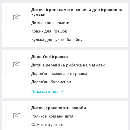
Дитячі ігрові намети, кошики для іграшок та
кульки
Дитячі ігрові намети
Кошик для іграшок
Кульки для сухого басейну
Дерев'яні іграшки
Дитяча дерев'яна рибалка на магнітах
Дерев'яні розвиваючі іграшки
Дерев'яні балансири
Дерев'яні пазли для дорослих
Показати все
Дерев'яні дитячі пазли
Дерев'яні іграшки-лабіринти
Дитячі транспортні засоби
Дерев'яні іграшкові кубики, пірамідки
Роликові ковзани дитячі
Дерев'яні іграшки-шнурівки
Самокати дитячі