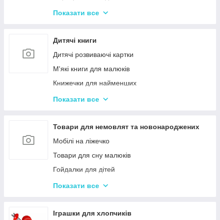
Іграшки з музичними ефектами
Показати все
Мозаїка для дітей
Машинки іграшкові для дітей
Дитячі книги
Дитяче кермо
Дитячі розвиваючі картки
Іграшка Неваляшка
М'які книги для малюків
Каталки з ручкою і на мотузочці
Книжечки для найменших
Розвиваючі килимки
Книги з наклейками
Показати все
Іграшки для ванної та купання малюків
Книжки для дошкільнят
Магнітна риболовля для дітей
Книги для дітей початкових класів
Товари для немовлят та новонароджених
Стрибуни для дітей
Книги для підлітків
Мобілі на ліжечко
Енциклопедії для дітей
Товари для сну малюків
Гойдалки для дітей
Дитячі горщики
Показати все
Брязкальця, підвіски
Розвиваючі килимки для немовлят
Іграшки для хлопчиків