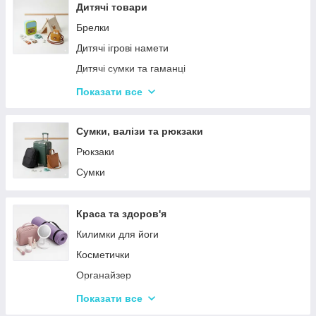
Столовий посуд
Дитячі товари
Хвойні гірлянди
Брелки
Дитячі ігрові намети
Дитячі сумки та гаманці
Дитячі фотокамери
Показати все
Ланчбокси
Сумки, валізи та рюкзаки
Рюкзаки
Сумки
Краса та здоров'я
Килимки для йоги
Косметички
Органайзер
Косметичні дзеркала
Показати все