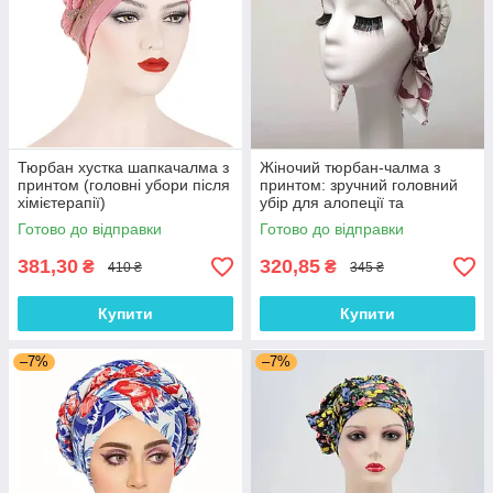
Тюрбан хустка шапкачалма з
Жіночий тюрбан-чалма з
принтом (головні убори після
принтом: зручний головний
хімієтерапії)
убір для алопеції та
відновлення після
Готово до відправки
Готово до відправки
хімієтерапії
381,30
320,85
₴
₴
410 ₴
345 ₴
Купити
Купити
–7%
–7%