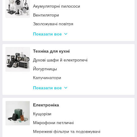
Акумуляторні пилососи
Тарілки
Вентилятори
Зволожувачі повітря
Пральні машинки
Показати все
Ваги підлогові
Набори для грумінгу
Техніка для кухні
Машинки для видалення ковтунців
Духові шафи й електропечі
Праски
Йогуртницы
Отпариватели
Капучинатори
Пилососи
Інша дрібна техніка
Показати все
Чопери та подрібнювачі
Сендвічниці та бутербродниці
Електроніка
Соковичавниці
Кущорізи
Мультиварки та скороварки
Мікрофони петличні
Міксери
Мережеві фільтри та подовжувачі