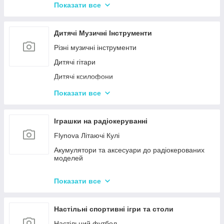
Конструктор для малюків з великими деталями
Показати все
Конструктори магнітні
Тривимірні пазли-конструктори
Дитячі Музичні Інструменти
Металеві конструктори
Різні музичні інструменти
Дитячі гітари
Дитячі ксилофони
Дитячі Синтезатори та Піаніно
Показати все
Дитячі барабани
Іграшки на радіокеруванні
Flynova Літаючі Кулі
Акумулятори та аксесуари до радіокерованих
моделей
Машинки на радіокеруванні
Показати все
Радіокеровані іграшкові крани, екскаватори
Настільні спортивні ігри та столи
Настільний футбол