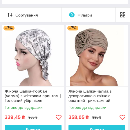
Пісочні набори
Гірки для дитячого майданчика
Сортування
0
Фільтри
Зимові іграшки для вулиці
–7%
–7%
Повітряні змії
Жіноча шапка-тюрбан
Жіноча шапка-чалма з
(чалма) з квітковим принтом |
декоративною квіткою —
Головний убір після
ошатний трикотажний
хіміотерапії, при алопеції |
тюрбан, колір Кава з
Готово до відправки
Готово до відправки
Літня хустка на голову
молоком
339,45
358,05
₴
₴
365 ₴
385 ₴
Купити
Купити