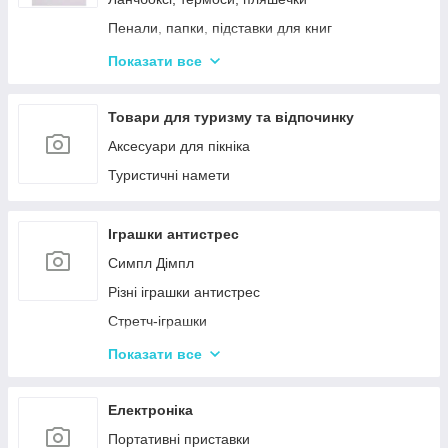
Пенали, папки, підставки для книг
Фарбі, пензлики, альбоми
Показати все
Ручки, олівці, фломастери, маркери
Зошити, блокноти, щоденники, обкладинки
Товари для туризму та відпочинку
Наклейки, стікери, закладки
Аксесуари для пікніка
Кольоровий папір, картон, клей
Туристичні намети
Гумка, стругачки, ножиці, коректор, гумки для
гришів
Іграшки антистрес
Циркулі, лінійки, трафарети
Симпл Дімпл
Художні аксесуари та інструменти
Різні іграшки антистрес
Стретч-іграшки
Іграшки Pop it
Показати все
Слайми та лизуни
Електроніка
Портативні приставки