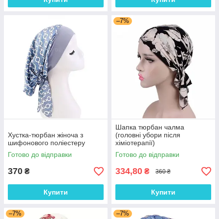
–7%
Шапка тюрбан чалма
Хустка-тюрбан жіноча з
(головні убори після
шифонового поліестеру
хіміотерапії)
Готово до відправки
Готово до відправки
370
334,80
₴
₴
360 ₴
Купити
Купити
–7%
–7%