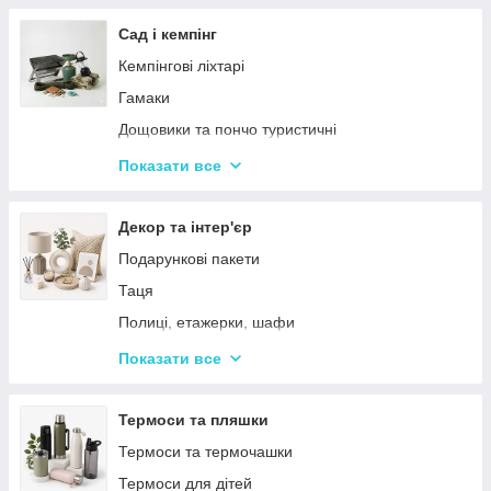
Тримери
Стайлери
Сад і кемпінг
Плойки
Кемпінгові ліхтарі
Машинки для стриження
Гамаки
Воскоплави
Дощовики та пончо туристичні
Лампи для манікюр
Садове освітлення
Показати все
Епілятори
Світлодіодні ліхтарі
Електробритви
Термосумки
Декор та інтер'єр
Фени
Туристичні інструменти та набори
Подарункові пакети
Гофре та випрямлячі для волосся
Туристичні нагрівачі
Таця
Ручні масажери для тіла
Туристичні плити
Полиці, етажерки, шафи
Аксесуари
Серветки сервірувальні
Показати все
Решітки
Тортівниці
Мангали
Сміттєві відра
Термоси та пляшки
Набори для пікніка
Новогодний декор
Термоси та термочашки
Туристичні килимки
Декоративні таці
Термоси для дітей