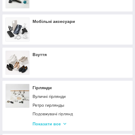
Мобільні аксесуари
Взуття
Гірлянди
Вуличні гірлянди
Ретро гирлянды
Подовжувачі гірлянд
Хатні гірлянди
Показати все
LED стрічки