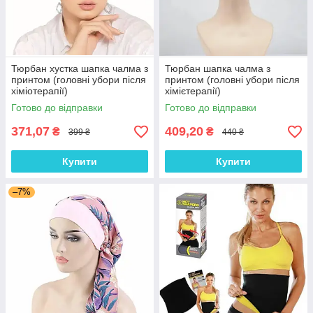
Тюрбан хустка шапка чалма з
Тюрбан шапка чалма з
принтом (головні убори після
принтом (головні убори після
хіміотерапії)
хімієтерапії)
Готово до відправки
Готово до відправки
371,07
409,20
₴
₴
399 ₴
440 ₴
Купити
Купити
–7%