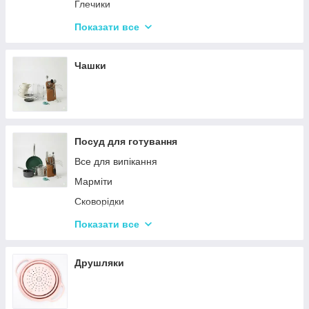
Набори кухонних ножів і лопаток
Глечики
Маслянки
Склянки
Показати все
Пляшки для олії
Чарки
Келихи
Чашки
Посуд для готування
Все для випікання
Марміти
Сковорідки
Ківші
Показати все
Кастрюли
Друшляки