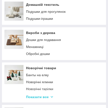
Домашній текстиль
Подушки для прогулянок
Подушки-іграшки
Вироби з дерева
Дошки для подавання
Менажниці
Обробні дошки
Новорічні товари
Банты на елку
Новорічні ялинки
Новорічні тарілки
Новорічні фігурки та статуетки
Показати все
Новорічні чашки