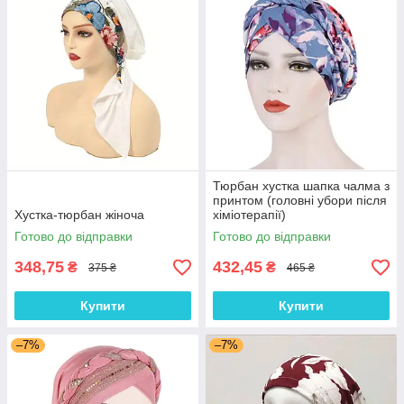
Тюрбан хустка шапка чалма з
принтом (головні убори після
Хустка-тюрбан жіноча
хіміотерапії)
Готово до відправки
Готово до відправки
348,75
432,45
₴
₴
375 ₴
465 ₴
Купити
Купити
–7%
–7%