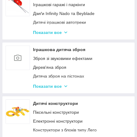
Нічні світильники для немовлят
Іграшкові гаражі і паркінги
Дитячий посуд
Дзиґи Infinity Nado та Beyblade
Дитяча гігієна та догляд
Дитячі іграшкові автотреки
Дитяча безпека
Іграшкова залізниця та потяги
Показати все
Соски, пустушки, прорізувачі
Іграшкові машинки
Дитячий іграшковий інструмент
Іграшкова дитяча зброя
Іграшкові роботи-трансформери
Зброя зі звуковими ефектами
Ігрові рольові набори для хлопчиків
Дерев'яна зброя
Дитяча зброя на пістонах
Дитячі водяні пістолети, автомати
Показати все
Дитячі іграшкові автомати на пульках
Дитячі іграшкові луки, стріли, арбалети
Дитячі конструктори
Іграшкові пістолети
Піксельні конструктори
Дитячі пістолети, гвинтівки з м'якими кулями
Електронні конструктори
Конструктори з блоків типу Лего