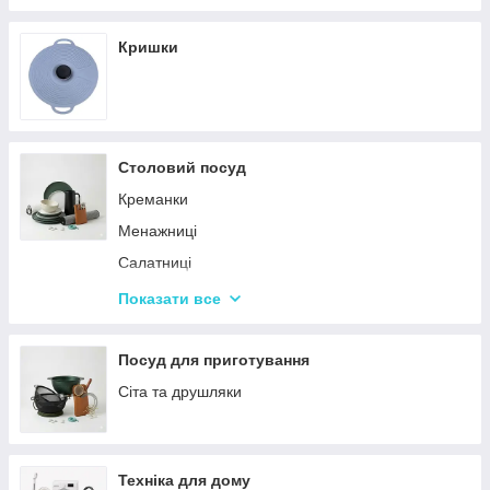
Кришки
Столовий посуд
Креманки
Менажниці
Салатниці
Сітки та кошики для фрі
Показати все
Страви
Посуд для дітей
Посуд для приготування
Сервізи
Сіта та друшляки
Столове приладдя
Столові сервізи
Техніка для дому
Бульйонниці