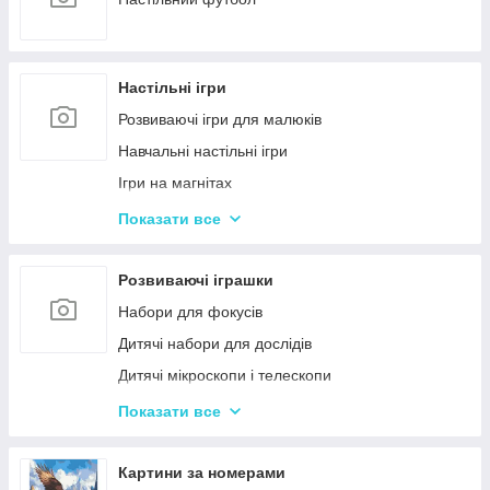
Настільні ігри
Розвиваючі ігри для малюків
Навчальні настільні ігри
Ігри на магнітах
Ігри-бродилки
Показати все
Дуплет і Мемо
Крокодил
Розвиваючі іграшки
Аліас Або Скажи Інакше
Набори для фокусів
Гра Хто Я?
Дитячі набори для дослідів
Вікторина
Дитячі мікроскопи і телескопи
Твістер
Розвиваючі Магніти для дітей
Показати все
Карткові настільні ігри
Пазли
Ігри типу Дженга
Дитячі ноутбуки, планшети
Картини за номерами