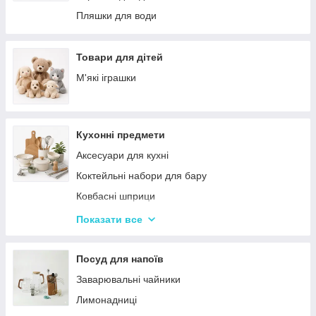
Палатки
Цукерки
Пляшки для води
Каремати та туристичні килимки
Тримачі для паперових рушників
Меблі для кемпінгу
Серветниці
Товари для дітей
Спальні мішки
Годинник настінний
М'які іграшки
Туристические души
Меблі
Садові та пляжні парасольки
Пепельниці
Кухонні предмети
Підсвічники
Аксесуари для кухні
Вази для квітів
Коктейльні набори для бару
Статуетки
Ковбасні шприци
Кухонні підставки
Показати все
Сушарки для посуду
Терки
Посуд для напоїв
Набори для спецій
Заварювальні чайники
Ємності для зберігання
Лимонадниці