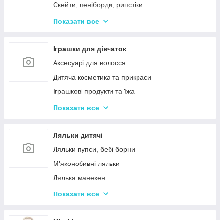
Дерев'яні дитячі конструктори
Скейти, пеніборди, рипстіки
Різні дерев'яні іграшки
Каталки та толокари
Показати все
Дерев'яні сортери і логіки
Біговели для дітей
Іграшки для дівчаток
Аксесуарі для волосся
Дитяча косметика та прикраси
Іграшкові продукти та їжа
Іграшковий посуд
Показати все
Дитячі ігрови набори побутової техніки
Дитячі ігрові набори для прибирання
Ляльки дитячі
Дитячі рольові набори лікаря
Ляльки пупси, бебі борни
Дитячий ігровий набір кухня
М'яконобивні ляльки
Дитячий ігровий магазин, касса
Лялька манекен
Іграшковий салон краси, трюмо
Барбі та схожі ляльки
Показати все
Маленькі дитячі ляльки