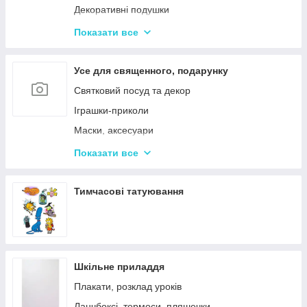
Декоративні подушки
Дитячі парасольки
Показати все
Значки і брелоки
Усе для священного, подарунку
Святковий посуд та декор
Іграшки-приколи
Маски, аксесуари
Повітряні кульки
Показати все
Подарункова упаковка
Фоторамки і фотоальбоми
Тимчасові татуювання
Новорічні іграшки та товари
Шкільне приладдя
Плакати, розклад уроків
Ланчбоксі, термоси, пляшечки