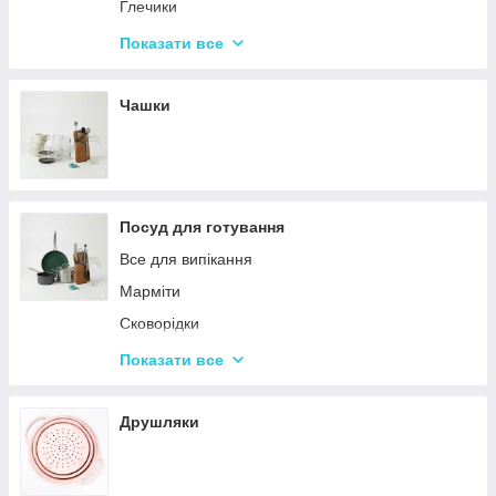
Набори кухонних ножів і лопаток
Глечики
Маслянки
Склянки
Показати все
Пляшки для олії
Чарки
Келихи
Чашки
Посуд для готування
Все для випікання
Марміти
Сковорідки
Ківші
Показати все
Кастрюли
Друшляки