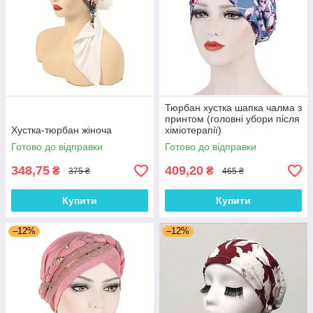
Тюрбан хустка шапка чалма з
принтом (головні убори після
Хустка-тюрбан жіноча
хіміотерапії)
Готово до відправки
Готово до відправки
348,75
409,20
₴
₴
375 ₴
465 ₴
Купити
Купити
–12%
–12%