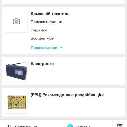
Пісочні набори
Гірки для дитячого майданчика
Домашній текстиль
Зимові іграшки для вулиці
Подушки-іграшки
Повітряні змії
Рушники
Все для кухні
Подушки для спини
Показати все
Подушки для подорожей
Електронки
(РРЦ) Рекомендована роздрібна ціна
Сортування
0
Фільтри