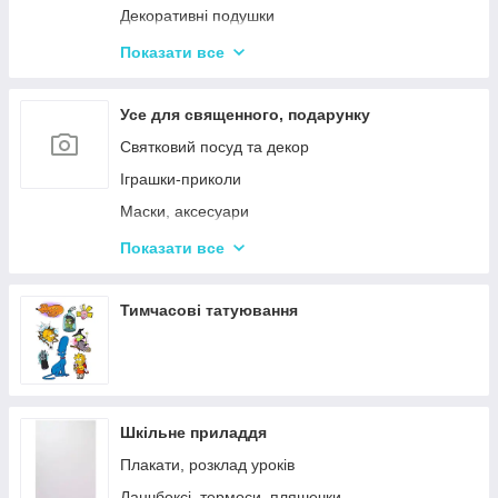
Декоративні подушки
Дитячі парасольки
Показати все
Значки і брелоки
Усе для священного, подарунку
Святковий посуд та декор
Іграшки-приколи
Маски, аксесуари
Повітряні кульки
Показати все
Подарункова упаковка
Фоторамки і фотоальбоми
Тимчасові татуювання
Новорічні іграшки та товари
Шкільне приладдя
Плакати, розклад уроків
Ланчбоксі, термоси, пляшечки