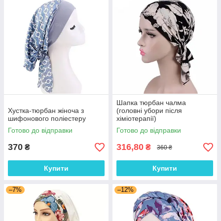
Шапка тюрбан чалма
Хустка-тюрбан жіноча з
(головні убори після
шифонового поліестеру
хіміотерапії)
Готово до відправки
Готово до відправки
370
316,80
₴
₴
360 ₴
Купити
Купити
–7%
–12%