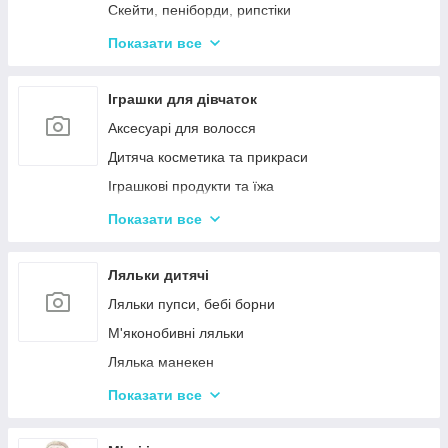
Дерев'яні дитячі конструктори
Скейти, пеніборди, рипстіки
Різні дерев'яні іграшки
Каталки та толокари
Показати все
Дерев'яні сортери і логіки
Біговели для дітей
Іграшки для дівчаток
Аксесуарі для волосся
Дитяча косметика та прикраси
Іграшкові продукти та їжа
Іграшковий посуд
Показати все
Дитячі ігрови набори побутової техніки
Дитячі ігрові набори для прибирання
Ляльки дитячі
Дитячі рольові набори лікаря
Ляльки пупси, бебі борни
Дитячий ігровий набір кухня
М'яконобивні ляльки
Дитячий ігровий магазин, касса
Лялька манекен
Іграшковий салон краси, трюмо
Барбі та схожі ляльки
Показати все
Маленькі дитячі ляльки