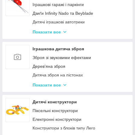
Нічні світильники для немовлят
Іграшкові гаражі і паркінги
Дитячий посуд
Дзиґи Infinity Nado та Beyblade
Дитяча гігієна та догляд
Дитячі іграшкові автотреки
Дитяча безпека
Іграшкова залізниця та потяги
Показати все
Соски, пустушки, прорізувачі
Іграшкові машинки
Дитячий іграшковий інструмент
Іграшкова дитяча зброя
Іграшкові роботи-трансформери
Зброя зі звуковими ефектами
Ігрові рольові набори для хлопчиків
Дерев'яна зброя
Дитяча зброя на пістонах
Дитячі водяні пістолети, автомати
Показати все
Дитячі іграшкові автомати на пульках
Дитячі іграшкові луки, стріли, арбалети
Дитячі конструктори
Іграшкові пістолети
Піксельні конструктори
Дитячі пістолети, гвинтівки з м'якими кулями
Електронні конструктори
Конструктори з блоків типу Лего