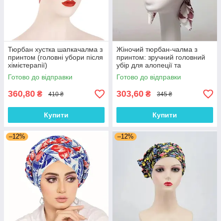
Тюрбан хустка шапкачалма з
Жіночий тюрбан-чалма з
принтом (головні убори після
принтом: зручний головний
хімієтерапії)
убір для алопеції та
відновлення після
Готово до відправки
Готово до відправки
хімієтерапії
360,80
303,60
₴
₴
410 ₴
345 ₴
Купити
Купити
–12%
–12%