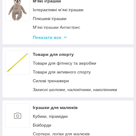
Лялькові будиночки
М'які іграшки
Візочки для ляльок
Інтерактивні м'які іграшки
Ліжечка для ляльок
Плюшеві іграшки
Одяг та аксесуари для Ляльок
М'які іграшки Антистрес
Іграшки для лялькового театру
Показати все
М'які іграшки персонажі Мультфільмів
Товари для спорту
Товари для фітнесу та аеробіки
Товари для активного спорту
Силові тренажери
Захисні шоломи, налокітники, наколінники
Іграшки для малюків
Кубики, пірамідки
Бізіборди
Сортери, логіки для малюків