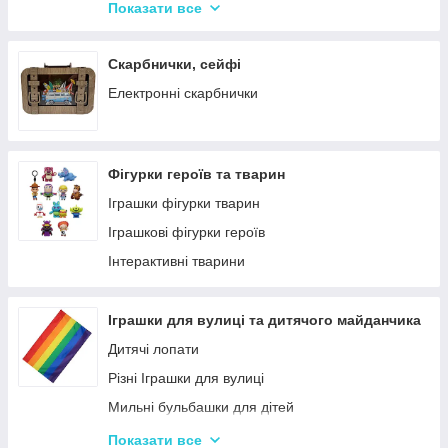
Крейда для Малювання
Насоси для матрасів та гумових виробів
Показати все
Художня творчість
Надувні іграшки для басейну та купання
Рукоділля
Надувні матраци
Скарбнички, сейфі
Валіза для малювання
Дитячі надувні басейни
Електронні скарбнички
Пальчикові фарби
Надувні Круги та Плотики для плавання
Фігурки героїв та тварин
Іграшки фігурки тварин
Іграшкові фігурки героїв
Інтерактивні тварини
Іграшки для вулиці та дитячого майданчика
Дитячі лопати
Різні Іграшки для вулиці
Мильні бульбашки для дітей
Гойдалки для дітей
Показати все