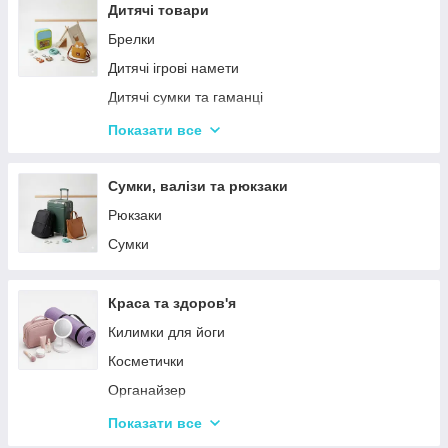
Столовий посуд
Дитячі товари
Хвойні гірлянди
Брелки
Дитячі ігрові намети
Дитячі сумки та гаманці
Дитячі фотокамери
Показати все
Ланчбокси
Сумки, валізи та рюкзаки
Рюкзаки
Сумки
Краса та здоров'я
Килимки для йоги
Косметички
Органайзер
Косметичні дзеркала
Показати все