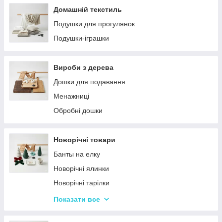
Домашній текстиль
Подушки для прогулянок
Подушки-іграшки
Вироби з дерева
Дошки для подавання
Менажниці
Обробні дошки
Новорічні товари
Банты на елку
Новорічні ялинки
Новорічні тарілки
Новорічні фігурки та статуетки
Показати все
Новорічні чашки