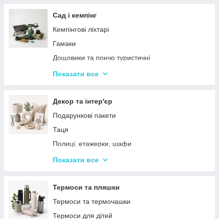
Тримери
Стайлери
Сад і кемпінг
Плойки
Кемпінгові ліхтарі
Машинки для стриження
Гамаки
Воскоплави
Дощовики та пончо туристичні
Лампи для манікюр
Садове освітлення
Показати все
Епілятори
Світлодіодні ліхтарі
Електробритви
Термосумки
Декор та інтер'єр
Фени
Туристичні інструменти та набори
Подарункові пакети
Гофре та випрямлячі для волосся
Туристичні нагрівачі
Таця
Ручні масажери для тіла
Туристичні плити
Полиці, етажерки, шафи
Аксесуари
Серветки сервірувальні
Показати все
Решітки
Тортівниці
Мангали
Сміттєві відра
Термоси та пляшки
Набори для пікніка
Новогодний декор
Термоси та термочашки
Туристичні килимки
Декоративні таці
Термоси для дітей