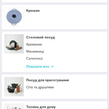
Кришки
Столовий посуд
Креманки
Менажниці
Салатниці
Сітки та кошики для фрі
Показати все
Страви
Посуд для дітей
Посуд для приготування
Сервізи
Сіта та друшляки
Столове приладдя
Столові сервізи
Техніка для дому
Бульйонниці