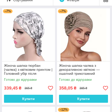
–7%
–7%
Жіноча шапка-тюрбан
Жіноча шапка-чалма з
(чалма) з квітковим принтом |
декоративною квіткою —
Головний убір після
ошатний трикотажний
хіміотерапії, при алопеції |
тюрбан, колір Кава з
Готово до відправки
Готово до відправки
Літня хустка на голову
молоком
339,45
358,05
₴
₴
365 ₴
385 ₴
Купити
Купити
–12%