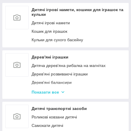
Дитячі ігрові намети, кошики для іграшок та
кульки
Дитячі ігрові намети
Кошик для іграшок
Кульки для сухого басейну
Дерев'яні іграшки
Дитяча дерев'яна рибалка на магнітах
Дерев'яні розвиваючі іграшки
Дерев'яні балансири
Дерев'яні пазли для дорослих
Показати все
Дерев'яні дитячі пазли
Дерев'яні іграшки-лабіринти
Дитячі транспортні засоби
Дерев'яні іграшкові кубики, пірамідки
Роликові ковзани дитячі
Дерев'яні іграшки-шнурівки
Самокати дитячі