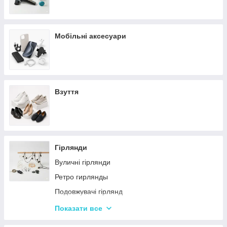
Мобільні аксесуари
Взуття
Гірлянди
Вуличні гірлянди
Ретро гирлянды
Подовжувачі гірлянд
Хатні гірлянди
Показати все
LED стрічки