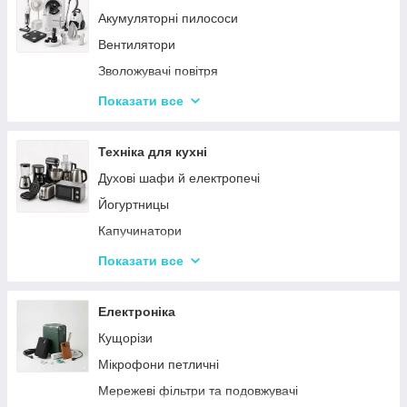
Акумуляторні пилососи
Тарілки
Вентилятори
Зволожувачі повітря
Пральні машинки
Показати все
Ваги підлогові
Набори для грумінгу
Техніка для кухні
Машинки для видалення ковтунців
Духові шафи й електропечі
Праски
Йогуртницы
Отпариватели
Капучинатори
Пилососи
Інша дрібна техніка
Показати все
Чопери та подрібнювачі
Сендвічниці та бутербродниці
Електроніка
Соковичавниці
Кущорізи
Мультиварки та скороварки
Мікрофони петличні
Міксери
Мережеві фільтри та подовжувачі