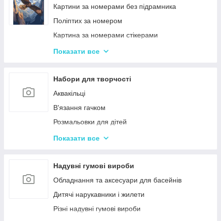
Ігри-головоломки
Інтерактивні розмовляючі плакати
Картини за номерами без підрамника
Дитяче Лото і Доміно
Спіннери
Поліптих за номером
Гра Морський Бій
Картина за номерами стікерами
Різні Настільні ігри
Алмазна Мозаїка за номерами
Показати все
Єрудит (скрабл)
Картині для дерева
Монополія - настільна гра
Стандартні картини за номерами
Набори для творчості
Мафія
Розпис по полотну
Аквакільці
Шахи і Шашки
Полотна з Підрамником
В'язання гачком
Набори для гри в покер
Алмазна мозаїка для дітей
Розмальовки для дітей
Карткові ігри для дорослих 18+
Акрилові фарби
Показати все
Вишивка хрестиком
Гравюра для дітей
Надувні гумові вироби
Кінетичний пісок
Обладнання та аксесуари для басейнів
Дитячий Пластилін
Дитячі нарукавники і жилети
Декупаж
Різні надувні гумові вироби