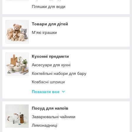
Палатки
Цукерки
Пляшки для води
Каремати та туристичні килимки
Тримачі для паперових рушників
Меблі для кемпінгу
Серветниці
Товари для дітей
Спальні мішки
Годинник настінний
М'які іграшки
Туристические души
Меблі
Садові та пляжні парасольки
Пепельниці
Кухонні предмети
Підсвічники
Аксесуари для кухні
Вази для квітів
Коктейльні набори для бару
Статуетки
Ковбасні шприци
Кухонні підставки
Показати все
Сушарки для посуду
Терки
Посуд для напоїв
Набори для спецій
Заварювальні чайники
Ємності для зберігання
Лимонадниці