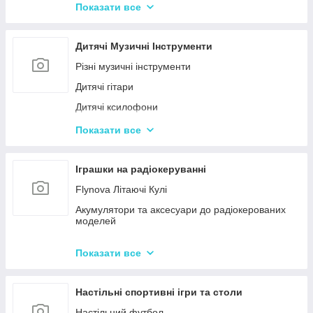
Конструктор для малюків з великими деталями
Показати все
Конструктори магнітні
Тривимірні пазли-конструктори
Дитячі Музичні Інструменти
Металеві конструктори
Різні музичні інструменти
Дитячі гітари
Дитячі ксилофони
Дитячі Синтезатори та Піаніно
Показати все
Дитячі барабани
Іграшки на радіокеруванні
Flynova Літаючі Кулі
Акумулятори та аксесуари до радіокерованих
моделей
Машинки на радіокеруванні
Показати все
Радіокеровані іграшкові крани, екскаватори
Настільні спортивні ігри та столи
Настільний футбол