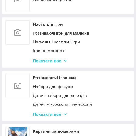
Настільні ігри
Розвиваючі ігри для малюків
Навчальні настільні ігри
Ігри на магнітах
Ігри-бродилки
Показати все
Дуплет і Мемо
Крокодил
Розвиваючі іграшки
Аліас Або Скажи Інакше
Набори для фокусів
Гра Хто Я?
Дитячі набори для дослідів
Вікторина
Дитячі мікроскопи і телескопи
Твістер
Розвиваючі Магніти для дітей
Показати все
Карткові настільні ігри
Пазли
Ігри типу Дженга
Дитячі ноутбуки, планшети
Картини за номерами