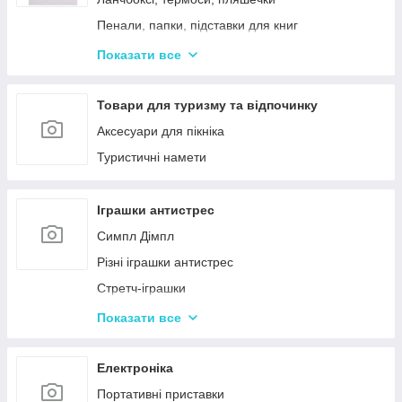
Пенали, папки, підставки для книг
Фарбі, пензлики, альбоми
Показати все
Ручки, олівці, фломастери, маркери
Зошити, блокноти, щоденники, обкладинки
Товари для туризму та відпочинку
Наклейки, стікери, закладки
Аксесуари для пікніка
Кольоровий папір, картон, клей
Туристичні намети
Гумка, стругачки, ножиці, коректор, гумки для
гришів
Іграшки антистрес
Циркулі, лінійки, трафарети
Симпл Дімпл
Художні аксесуари та інструменти
Різні іграшки антистрес
Стретч-іграшки
Іграшки Pop it
Показати все
Слайми та лизуни
Електроніка
Портативні приставки