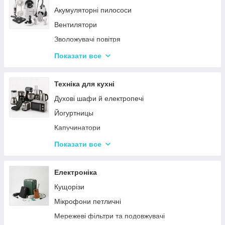
Акумуляторні пилососи
Тарілки
Вентилятори
Зволожувачі повітря
Пральні машинки
Показати все
Ваги підлогові
Набори для грумінгу
Техніка для кухні
Машинки для видалення ковтунців
Духові шафи й електропечі
Праски
Йогуртницы
Отпариватели
Капучинатори
Пилососи
Інша дрібна техніка
Показати все
Чопери та подрібнювачі
Сендвічниці та бутербродниці
Електроніка
Соковичавниці
Кущорізи
Мультиварки та скороварки
Мікрофони петличні
Міксери
Мережеві фільтри та подовжувачі