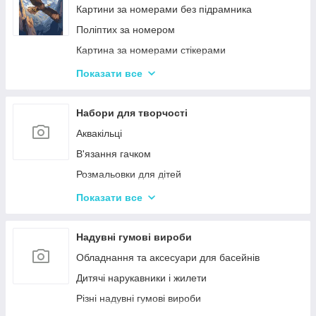
Ігри-головоломки
Інтерактивні розмовляючі плакати
Картини за номерами без підрамника
Дитяче Лото і Доміно
Спіннери
Поліптих за номером
Гра Морський Бій
Картина за номерами стікерами
Різні Настільні ігри
Алмазна Мозаїка за номерами
Показати все
Єрудит (скрабл)
Картині для дерева
Монополія - настільна гра
Стандартні картини за номерами
Набори для творчості
Мафія
Розпис по полотну
Аквакільці
Шахи і Шашки
Полотна з Підрамником
В'язання гачком
Набори для гри в покер
Алмазна мозаїка для дітей
Розмальовки для дітей
Карткові ігри для дорослих 18+
Акрилові фарби
Показати все
Вишивка хрестиком
Гравюра для дітей
Надувні гумові вироби
Кінетичний пісок
Обладнання та аксесуари для басейнів
Дитячий Пластилін
Дитячі нарукавники і жилети
Декупаж
Різні надувні гумові вироби