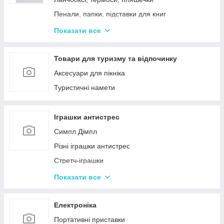
Пенали, папки, підставки для книг
Фарбі, пензлики, альбоми
Показати все
Ручки, олівці, фломастери, маркери
Зошити, блокноти, щоденники, обкладинки
Товари для туризму та відпочинку
Наклейки, стікери, закладки
Аксесуари для пікніка
Кольоровий папір, картон, клей
Туристичні намети
Гумка, стругачки, ножиці, коректор, гумки для
гришів
Іграшки антистрес
Циркулі, лінійки, трафарети
Симпл Дімпл
Художні аксесуари та інструменти
Різні іграшки антистрес
Стретч-іграшки
Іграшки Pop it
Показати все
Слайми та лизуни
Електроніка
Портативні приставки