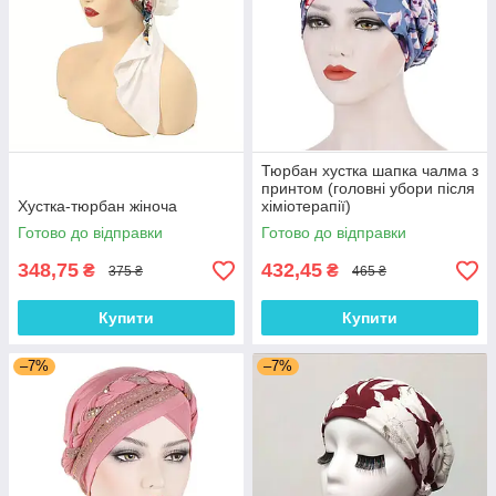
Тюрбан хустка шапка чалма з
принтом (головні убори після
Хустка-тюрбан жіноча
хіміотерапії)
Готово до відправки
Готово до відправки
348,75
432,45
₴
₴
375 ₴
465 ₴
Купити
Купити
–7%
–7%