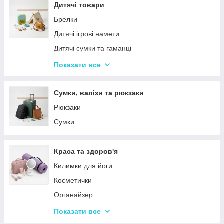
Столовий посуд
Дитячі товари
Хвойні гірлянди
Брелки
Дитячі ігрові намети
Дитячі сумки та гаманці
Дитячі фотокамери
Показати все
Ланчбокси
Сумки, валізи та рюкзаки
Рюкзаки
Сумки
Краса та здоров'я
Килимки для йоги
Косметички
Органайзер
Косметичні дзеркала
Показати все