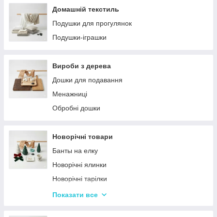
Домашній текстиль
Подушки для прогулянок
Подушки-іграшки
Вироби з дерева
Дошки для подавання
Менажниці
Обробні дошки
Новорічні товари
Банты на елку
Новорічні ялинки
Новорічні тарілки
Новорічні фігурки та статуетки
Показати все
Новорічні чашки