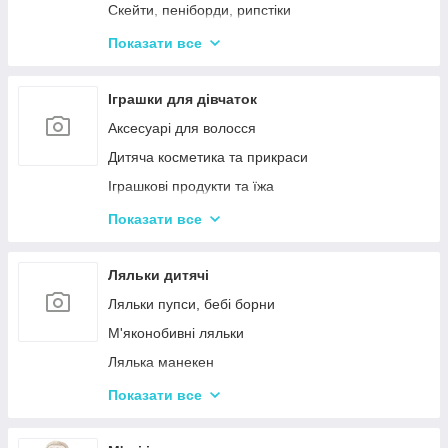
Дерев'яні дитячі конструктори
Скейти, пеніборди, рипстіки
Різні дерев'яні іграшки
Каталки та толокари
Показати все
Дерев'яні сортери і логіки
Біговели для дітей
Іграшки для дівчаток
Аксесуарі для волосся
Дитяча косметика та прикраси
Іграшкові продукти та їжа
Іграшковий посуд
Показати все
Дитячі ігрови набори побутової техніки
Дитячі ігрові набори для прибирання
Ляльки дитячі
Дитячі рольові набори лікаря
Ляльки пупси, бебі борни
Дитячий ігровий набір кухня
М'яконобивні ляльки
Дитячий ігровий магазин, касса
Лялька манекен
Іграшковий салон краси, трюмо
Барбі та схожі ляльки
Показати все
Маленькі дитячі ляльки