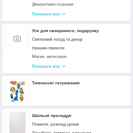
Декоративні подушки
Дитячі парасольки
Показати все
Значки і брелоки
Усе для священного, подарунку
Святковий посуд та декор
Іграшки-приколи
Маски, аксесуари
Повітряні кульки
Показати все
Подарункова упаковка
Фоторамки і фотоальбоми
Тимчасові татуювання
Новорічні іграшки та товари
Шкільне приладдя
Плакати, розклад уроків
Ланчбоксі, термоси, пляшечки