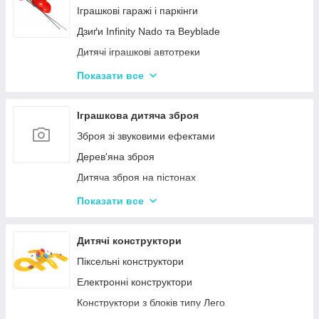
Нічні світильники для немовлят
Іграшкові гаражі і паркінги
Дитячий посуд
Дзиґи Infinity Nado та Beyblade
Дитяча гігієна та догляд
Дитячі іграшкові автотреки
Дитяча безпека
Іграшкова залізниця та потяги
Показати все
Соски, пустушки, прорізувачі
Іграшкові машинки
Дитячий іграшковий інструмент
Іграшкова дитяча зброя
Іграшкові роботи-трансформери
Зброя зі звуковими ефектами
Ігрові рольові набори для хлопчиків
Дерев'яна зброя
Дитяча зброя на пістонах
Дитячі водяні пістолети, автомати
Показати все
Дитячі іграшкові автомати на пульках
Дитячі іграшкові луки, стріли, арбалети
Дитячі конструктори
Іграшкові пістолети
Піксельні конструктори
Дитячі пістолети, гвинтівки з м'якими кулями
Електронні конструктори
Конструктори з блоків типу Лего