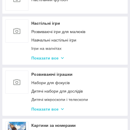
Настільні ігри
Розвиваючі ігри для малюків
Навчальні настільні ігри
Ігри на магнітах
Ігри-бродилки
Показати все
Дуплет і Мемо
Крокодил
Розвиваючі іграшки
Аліас Або Скажи Інакше
Набори для фокусів
Гра Хто Я?
Дитячі набори для дослідів
Вікторина
Дитячі мікроскопи і телескопи
Твістер
Розвиваючі Магніти для дітей
Показати все
Карткові настільні ігри
Пазли
Ігри типу Дженга
Дитячі ноутбуки, планшети
Картини за номерами