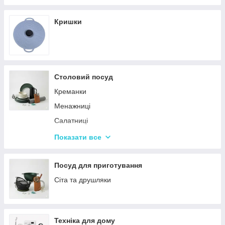
Кришки
Столовий посуд
Креманки
Менажниці
Салатниці
Сітки та кошики для фрі
Показати все
Страви
Посуд для дітей
Посуд для приготування
Сервізи
Сіта та друшляки
Столове приладдя
Столові сервізи
Техніка для дому
Бульйонниці