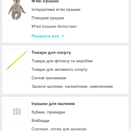
Лялькові будиночки
М'які іграшки
Візочки для ляльок
Інтерактивні м'які іграшки
Ліжечка для ляльок
Плюшеві іграшки
Одяг та аксесуари для Ляльок
М'які іграшки Антистрес
Іграшки для лялькового театру
Показати все
М'які іграшки персонажі Мультфільмів
Товари для спорту
Товари для фітнесу та аеробіки
Товари для активного спорту
Силові тренажери
Захисні шоломи, налокітники, наколінники
Іграшки для малюків
Кубики, пірамідки
Бізіборди
Сортери, логіки для малюків