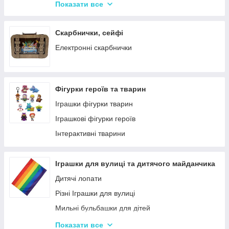
Крейда для Малювання
Насоси для матрасів та гумових виробів
Показати все
Художня творчість
Надувні іграшки для басейну та купання
Рукоділля
Надувні матраци
Скарбнички, сейфі
Валіза для малювання
Дитячі надувні басейни
Електронні скарбнички
Пальчикові фарби
Надувні Круги та Плотики для плавання
Фігурки героїв та тварин
Іграшки фігурки тварин
Іграшкові фігурки героїв
Інтерактивні тварини
Іграшки для вулиці та дитячого майданчика
Дитячі лопати
Різні Іграшки для вулиці
Мильні бульбашки для дітей
Гойдалки для дітей
Показати все