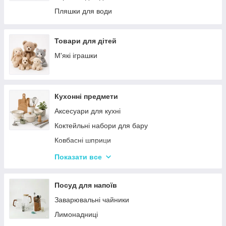
Палатки
Цукерки
Пляшки для води
Каремати та туристичні килимки
Тримачі для паперових рушників
Меблі для кемпінгу
Серветниці
Товари для дітей
Спальні мішки
Годинник настінний
М'які іграшки
Туристические души
Меблі
Садові та пляжні парасольки
Пепельниці
Кухонні предмети
Підсвічники
Аксесуари для кухні
Вази для квітів
Коктейльні набори для бару
Статуетки
Ковбасні шприци
Кухонні підставки
Показати все
Сушарки для посуду
Терки
Посуд для напоїв
Набори для спецій
Заварювальні чайники
Ємності для зберігання
Лимонадниці