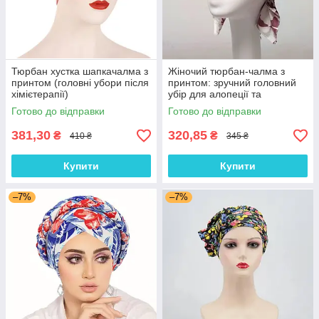
Тюрбан хустка шапкачалма з
Жіночий тюрбан-чалма з
принтом (головні убори після
принтом: зручний головний
хімієтерапії)
убір для алопеції та
відновлення після
Готово до відправки
Готово до відправки
хімієтерапії
381,30
320,85
₴
₴
410 ₴
345 ₴
Купити
Купити
–7%
–7%