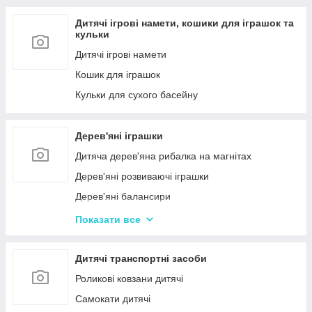
Дитячі ігрові намети, кошики для іграшок та
кульки
Дитячі ігрові намети
Кошик для іграшок
Кульки для сухого басейну
Дерев'яні іграшки
Дитяча дерев'яна рибалка на магнітах
Дерев'яні розвиваючі іграшки
Дерев'яні балансири
Дерев'яні пазли для дорослих
Показати все
Дерев'яні дитячі пазли
Дерев'яні іграшки-лабіринти
Дитячі транспортні засоби
Дерев'яні іграшкові кубики, пірамідки
Роликові ковзани дитячі
Дерев'яні іграшки-шнурівки
Самокати дитячі