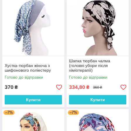
Шапка тюрбан чалма
Хустка-тюрбан жіноча з
(головні убори після
шифонового поліестеру
хіміотерапії)
Готово до відправки
Готово до відправки
370
334,80
₴
₴
360 ₴
Купити
Купити
–7%
–7%