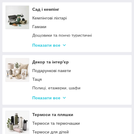
Тримери
Стайлери
Сад і кемпінг
Плойки
Кемпінгові ліхтарі
Машинки для стриження
Гамаки
Воскоплави
Дощовики та пончо туристичні
Лампи для манікюр
Садове освітлення
Показати все
Епілятори
Світлодіодні ліхтарі
Електробритви
Термосумки
Декор та інтер'єр
Фени
Туристичні інструменти та набори
Подарункові пакети
Гофре та випрямлячі для волосся
Туристичні нагрівачі
Таця
Ручні масажери для тіла
Туристичні плити
Полиці, етажерки, шафи
Аксесуари
Серветки сервірувальні
Показати все
Решітки
Тортівниці
Мангали
Сміттєві відра
Термоси та пляшки
Набори для пікніка
Новогодний декор
Термоси та термочашки
Туристичні килимки
Декоративні таці
Термоси для дітей