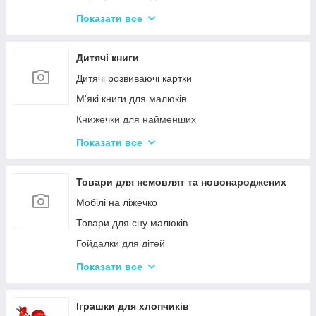
Іграшки з музичними ефектами
Показати все
Мозаїка для дітей
Машинки іграшкові для дітей
Дитячі книги
Дитяче кермо
Дитячі розвиваючі картки
Іграшка Неваляшка
М'які книги для малюків
Каталки з ручкою і на мотузочці
Книжечки для найменших
Розвиваючі килимки
Книги з наклейками
Показати все
Іграшки для ванної та купання малюків
Книжки для дошкільнят
Магнітна риболовля для дітей
Книги для дітей початкових класів
Товари для немовлят та новонароджених
Стрибуни для дітей
Книги для підлітків
Мобілі на ліжечко
Енциклопедії для дітей
Товари для сну малюків
Гойдалки для дітей
Дитячі горщики
Показати все
Брязкальця, підвіски
Розвиваючі килимки для немовлят
Іграшки для хлопчиків