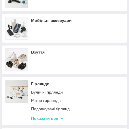
Мобільні аксесуари
Взуття
Гірлянди
Вуличні гірлянди
Ретро гирлянды
Подовжувачі гірлянд
Хатні гірлянди
Показати все
LED стрічки