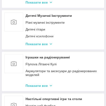
Конструктор для малюків з великими деталями
Показати все
Конструктори магнітні
Тривимірні пазли-конструктори
Дитячі Музичні Інструменти
Металеві конструктори
Різні музичні інструменти
Дитячі гітари
Дитячі ксилофони
Дитячі Синтезатори та Піаніно
Показати все
Дитячі барабани
Іграшки на радіокеруванні
Flynova Літаючі Кулі
Акумулятори та аксесуари до радіокерованих
моделей
Машинки на радіокеруванні
Показати все
Радіокеровані іграшкові крани, екскаватори
Настільні спортивні ігри та столи
Настільний футбол