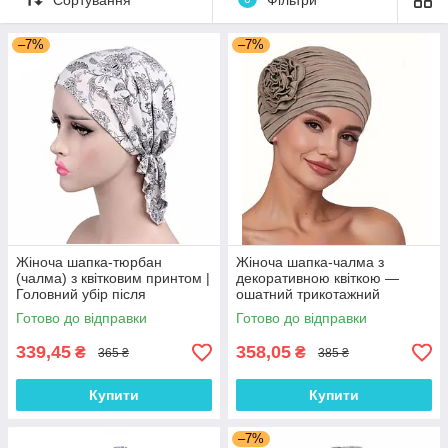
–7%
–7%
Жіноча шапка-тюрбан
Жіноча шапка-чалма з
(чалма) з квітковим принтом |
декоративною квіткою —
Головний убір після
ошатний трикотажний
хіміотерапії, при алопеції |
тюрбан, колір Кава з
Готово до відправки
Готово до відправки
Літня хустка на голову
молоком
339,45
358,05
₴
₴
365 ₴
385 ₴
Купити
Купити
–7%