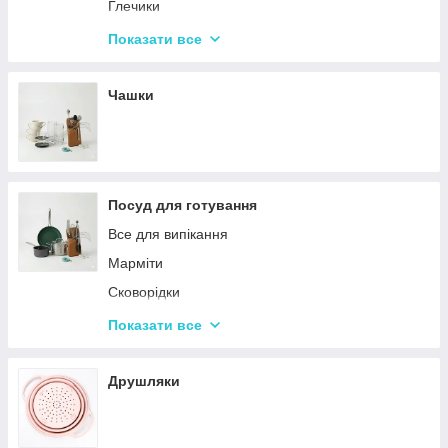
Набори кухонних ножів і лопаток
Глечики
Маслянки
Склянки
Показати все
Пляшки для олії
Чарки
Келихи
Чашки
Посуд для готування
Все для випікання
Марміти
Сковорідки
Ківші
Показати все
Кастрюли
Друшляки