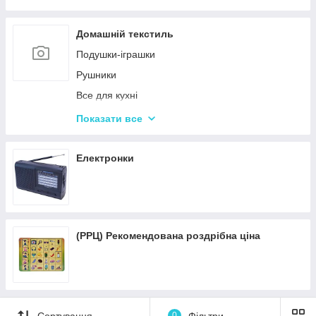
Пісочні набори
Гірки для дитячого майданчика
Домашній текстиль
Зимові іграшки для вулиці
Подушки-іграшки
Повітряні змії
Рушники
Все для кухні
Подушки для спини
Показати все
Подушки для подорожей
Електронки
(РРЦ) Рекомендована роздрібна ціна
Сортування
0
Фільтри