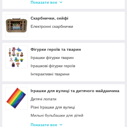
Крейда для Малювання
Насоси для матрасів та гумових виробів
Показати все
Художня творчість
Надувні іграшки для басейну та купання
Рукоділля
Надувні матраци
Скарбнички, сейфі
Валіза для малювання
Дитячі надувні басейни
Електронні скарбнички
Пальчикові фарби
Надувні Круги та Плотики для плавання
Фігурки героїв та тварин
Іграшки фігурки тварин
Іграшкові фігурки героїв
Інтерактивні тварини
Іграшки для вулиці та дитячого майданчика
Дитячі лопати
Різні Іграшки для вулиці
Мильні бульбашки для дітей
Гойдалки для дітей
Показати все