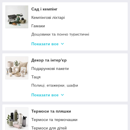
Тримери
Стайлери
Сад і кемпінг
Плойки
Кемпінгові ліхтарі
Машинки для стриження
Гамаки
Воскоплави
Дощовики та пончо туристичні
Лампи для манікюр
Садове освітлення
Показати все
Епілятори
Світлодіодні ліхтарі
Електробритви
Термосумки
Декор та інтер'єр
Фени
Туристичні інструменти та набори
Подарункові пакети
Гофре та випрямлячі для волосся
Туристичні нагрівачі
Таця
Ручні масажери для тіла
Туристичні плити
Полиці, етажерки, шафи
Аксесуари
Серветки сервірувальні
Показати все
Решітки
Тортівниці
Мангали
Сміттєві відра
Термоси та пляшки
Набори для пікніка
Новогодний декор
Термоси та термочашки
Туристичні килимки
Декоративні таці
Термоси для дітей