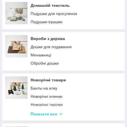
Домашній текстиль
Подушки для прогулянок
Подушки-іграшки
Вироби з дерева
Дошки для подавання
Менажниці
Обробні дошки
Новорічні товари
Банты на елку
Новорічні ялинки
Новорічні тарілки
Новорічні фігурки та статуетки
Показати все
Новорічні чашки