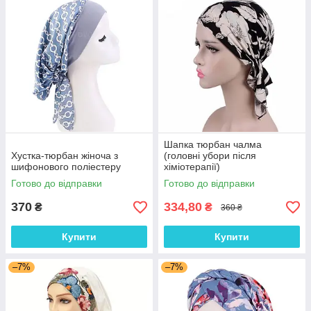
Шапка тюрбан чалма
Хустка-тюрбан жіноча з
(головні убори після
шифонового поліестеру
хіміотерапії)
Готово до відправки
Готово до відправки
370
334,80
₴
₴
360 ₴
Купити
Купити
–7%
–7%