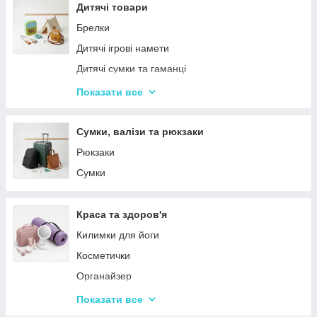
Столовий посуд
Дитячі товари
Хвойні гірлянди
Брелки
Дитячі ігрові намети
Дитячі сумки та гаманці
Дитячі фотокамери
Показати все
Ланчбокси
Сумки, валізи та рюкзаки
Рюкзаки
Сумки
Краса та здоров'я
Килимки для йоги
Косметички
Органайзер
Косметичні дзеркала
Показати все