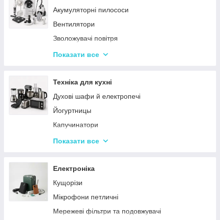
Акумуляторні пилососи
Тарілки
Вентилятори
Зволожувачі повітря
Пральні машинки
Показати все
Ваги підлогові
Набори для грумінгу
Техніка для кухні
Машинки для видалення ковтунців
Духові шафи й електропечі
Праски
Йогуртницы
Отпариватели
Капучинатори
Пилососи
Інша дрібна техніка
Показати все
Чопери та подрібнювачі
Сендвічниці та бутербродниці
Електроніка
Соковичавниці
Кущорізи
Мультиварки та скороварки
Мікрофони петличні
Міксери
Мережеві фільтри та подовжувачі