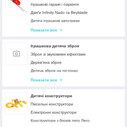
Нічні світильники для немовлят
Іграшкові гаражі і паркінги
Дитячий посуд
Дзиґи Infinity Nado та Beyblade
Дитяча гігієна та догляд
Дитячі іграшкові автотреки
Дитяча безпека
Іграшкова залізниця та потяги
Показати все
Соски, пустушки, прорізувачі
Іграшкові машинки
Дитячий іграшковий інструмент
Іграшкова дитяча зброя
Іграшкові роботи-трансформери
Зброя зі звуковими ефектами
Ігрові рольові набори для хлопчиків
Дерев'яна зброя
Дитяча зброя на пістонах
Дитячі водяні пістолети, автомати
Показати все
Дитячі іграшкові автомати на пульках
Дитячі іграшкові луки, стріли, арбалети
Дитячі конструктори
Іграшкові пістолети
Піксельні конструктори
Дитячі пістолети, гвинтівки з м'якими кулями
Електронні конструктори
Конструктори з блоків типу Лего