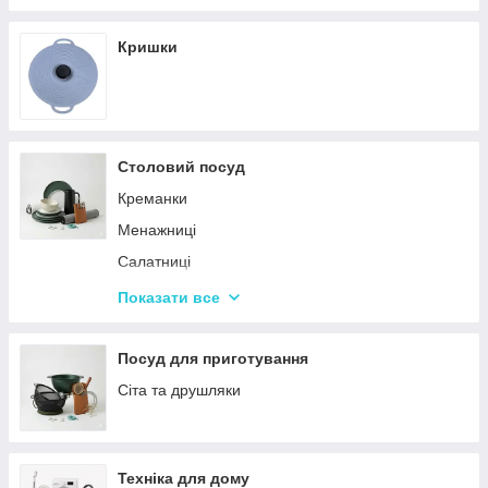
Кришки
Столовий посуд
Креманки
Менажниці
Салатниці
Сітки та кошики для фрі
Показати все
Страви
Посуд для дітей
Посуд для приготування
Сервізи
Сіта та друшляки
Столове приладдя
Столові сервізи
Техніка для дому
Бульйонниці