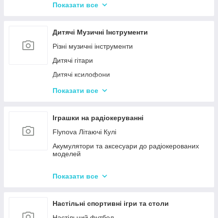
Конструктор для малюків з великими деталями
Показати все
Конструктори магнітні
Тривимірні пазли-конструктори
Дитячі Музичні Інструменти
Металеві конструктори
Різні музичні інструменти
Дитячі гітари
Дитячі ксилофони
Дитячі Синтезатори та Піаніно
Показати все
Дитячі барабани
Іграшки на радіокеруванні
Flynova Літаючі Кулі
Акумулятори та аксесуари до радіокерованих
моделей
Машинки на радіокеруванні
Показати все
Радіокеровані іграшкові крани, екскаватори
Настільні спортивні ігри та столи
Настільний футбол