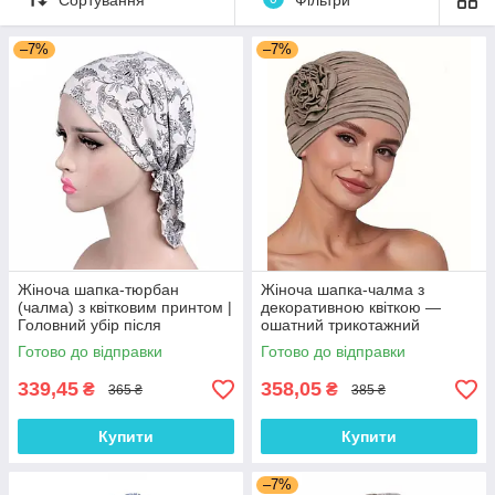
–7%
–7%
Жіноча шапка-тюрбан
Жіноча шапка-чалма з
(чалма) з квітковим принтом |
декоративною квіткою —
Головний убір після
ошатний трикотажний
хіміотерапії, при алопеції |
тюрбан, колір Кава з
Готово до відправки
Готово до відправки
Літня хустка на голову
молоком
339,45
358,05
₴
₴
365 ₴
385 ₴
Купити
Купити
–7%