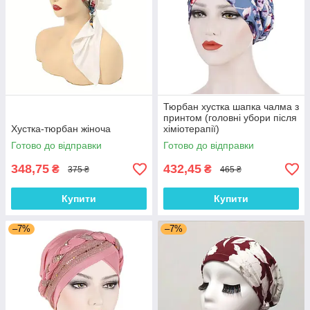
Тюрбан хустка шапка чалма з
принтом (головні убори після
Хустка-тюрбан жіноча
хіміотерапії)
Готово до відправки
Готово до відправки
348,75
432,45
₴
₴
375 ₴
465 ₴
Купити
Купити
–7%
–7%