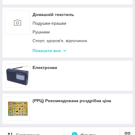
Пісочні набори
Гірки для дитячого майданчика
Домашній текстиль
Зимові іграшки для вулиці
Подушки-іграшки
Повітряні змії
Рушники
Спорт, здоров'я, відпочинок
Краса та здоров'я
Показати все
Все для кухні
Автотовары
Електронки
Подушки для спини
(РРЦ) Рекомендована роздрібна ціна
Сортування
0
Фільтри