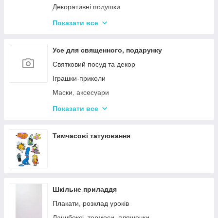
Декоративні подушки
Дитячі парасольки
Показати все
Значки і брелоки
Усе для священного, подарунку
Святковий посуд та декор
Іграшки-приколи
Маски, аксесуари
Повітряні кульки
Показати все
Подарункова упаковка
Фоторамки і фотоальбоми
Тимчасові татуювання
Новорічні іграшки та товари
Шкільне приладдя
Плакати, розклад уроків
Ланчбоксі, термоси, пляшечки