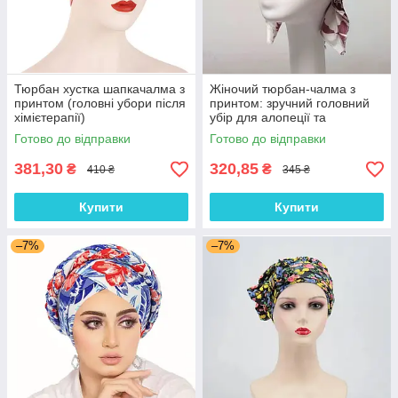
Тюрбан хустка шапкачалма з
Жіночий тюрбан-чалма з
принтом (головні убори після
принтом: зручний головний
хімієтерапії)
убір для алопеції та
відновлення після
Готово до відправки
Готово до відправки
хімієтерапії
381,30
320,85
₴
₴
410 ₴
345 ₴
Купити
Купити
–7%
–7%