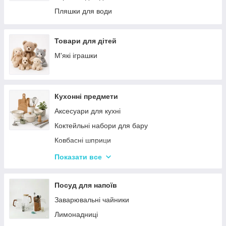
Палатки
Цукерки
Пляшки для води
Каремати та туристичні килимки
Тримачі для паперових рушників
Меблі для кемпінгу
Серветниці
Товари для дітей
Спальні мішки
Годинник настінний
М'які іграшки
Туристические души
Меблі
Садові та пляжні парасольки
Пепельниці
Кухонні предмети
Підсвічники
Аксесуари для кухні
Вази для квітів
Коктейльні набори для бару
Статуетки
Ковбасні шприци
Кухонні підставки
Показати все
Сушарки для посуду
Терки
Посуд для напоїв
Набори для спецій
Заварювальні чайники
Ємності для зберігання
Лимонадниці