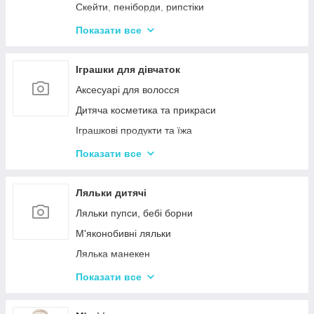
Дерев'яні дитячі конструктори
Скейти, пеніборди, рипстіки
Різні дерев'яні іграшки
Каталки та толокари
Показати все
Дерев'яні сортери і логіки
Біговели для дітей
Іграшки для дівчаток
Аксесуарі для волосся
Дитяча косметика та прикраси
Іграшкові продукти та їжа
Іграшковий посуд
Показати все
Дитячі ігрови набори побутової техніки
Дитячі ігрові набори для прибирання
Ляльки дитячі
Дитячі рольові набори лікаря
Ляльки пупси, бебі борни
Дитячий ігровий набір кухня
М'яконобивні ляльки
Дитячий ігровий магазин, касса
Лялька манекен
Іграшковий салон краси, трюмо
Барбі та схожі ляльки
Показати все
Маленькі дитячі ляльки