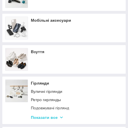
Мобільні аксесуари
Взуття
Гірлянди
Вуличні гірлянди
Ретро гирлянды
Подовжувачі гірлянд
Хатні гірлянди
Показати все
LED стрічки