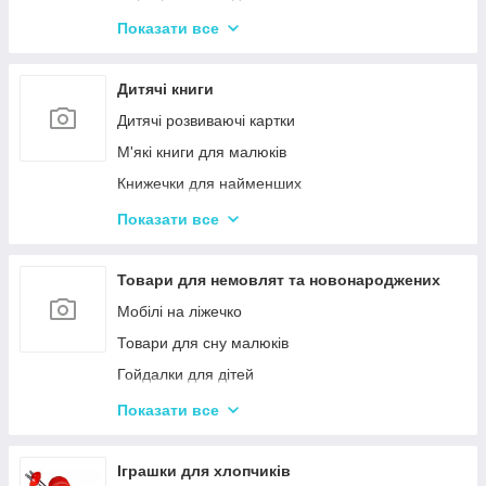
Іграшки з музичними ефектами
Показати все
Мозаїка для дітей
Машинки іграшкові для дітей
Дитячі книги
Дитяче кермо
Дитячі розвиваючі картки
Іграшка Неваляшка
М'які книги для малюків
Каталки з ручкою і на мотузочці
Книжечки для найменших
Розвиваючі килимки
Книги з наклейками
Показати все
Іграшки для ванної та купання малюків
Книжки для дошкільнят
Магнітна риболовля для дітей
Книги для дітей початкових класів
Товари для немовлят та новонароджених
Стрибуни для дітей
Книги для підлітків
Мобілі на ліжечко
Енциклопедії для дітей
Товари для сну малюків
Гойдалки для дітей
Дитячі горщики
Показати все
Брязкальця, підвіски
Розвиваючі килимки для немовлят
Іграшки для хлопчиків