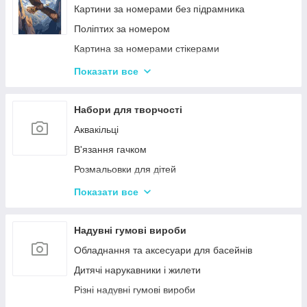
Ігри-головоломки
Інтерактивні розмовляючі плакати
Картини за номерами без підрамника
Дитяче Лото і Доміно
Спіннери
Поліптих за номером
Гра Морський Бій
Картина за номерами стікерами
Різні Настільні ігри
Алмазна Мозаїка за номерами
Показати все
Єрудит (скрабл)
Картині для дерева
Монополія - настільна гра
Стандартні картини за номерами
Набори для творчості
Мафія
Розпис по полотну
Аквакільці
Шахи і Шашки
Полотна з Підрамником
В'язання гачком
Набори для гри в покер
Алмазна мозаїка для дітей
Розмальовки для дітей
Карткові ігри для дорослих 18+
Акрилові фарби
Показати все
Вишивка хрестиком
Гравюра для дітей
Надувні гумові вироби
Кінетичний пісок
Обладнання та аксесуари для басейнів
Дитячий Пластилін
Дитячі нарукавники і жилети
Декупаж
Різні надувні гумові вироби