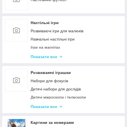
Настільні ігри
Розвиваючі ігри для малюків
Навчальні настільні ігри
Ігри на магнітах
Ігри-бродилки
Показати все
Дуплет і Мемо
Крокодил
Розвиваючі іграшки
Аліас Або Скажи Інакше
Набори для фокусів
Гра Хто Я?
Дитячі набори для дослідів
Вікторина
Дитячі мікроскопи і телескопи
Твістер
Розвиваючі Магніти для дітей
Показати все
Карткові настільні ігри
Пазли
Ігри типу Дженга
Дитячі ноутбуки, планшети
Картини за номерами