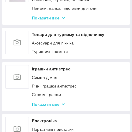
Пенали, папки, підставки для книг
Фарбі, пензлики, альбоми
Показати все
Ручки, олівці, фломастери, маркери
Зошити, блокноти, щоденники, обкладинки
Товари для туризму та відпочинку
Наклейки, стікери, закладки
Аксесуари для пікніка
Кольоровий папір, картон, клей
Туристичні намети
Гумка, стругачки, ножиці, коректор, гумки для
гришів
Іграшки антистрес
Циркулі, лінійки, трафарети
Симпл Дімпл
Художні аксесуари та інструменти
Різні іграшки антистрес
Стретч-іграшки
Іграшки Pop it
Показати все
Слайми та лизуни
Електроніка
Портативні приставки