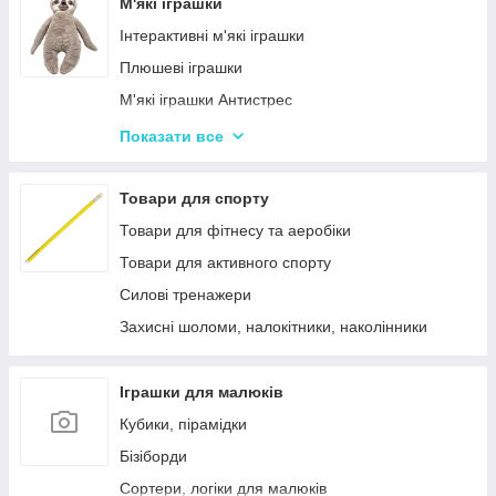
Лялькові будиночки
М'які іграшки
Візочки для ляльок
Інтерактивні м'які іграшки
Ліжечка для ляльок
Плюшеві іграшки
Одяг та аксесуари для Ляльок
М'які іграшки Антистрес
Іграшки для лялькового театру
Показати все
М'які іграшки персонажі Мультфільмів
Товари для спорту
Товари для фітнесу та аеробіки
Товари для активного спорту
Силові тренажери
Захисні шоломи, налокітники, наколінники
Іграшки для малюків
Кубики, пірамідки
Бізіборди
Сортери, логіки для малюків