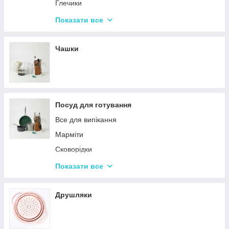
Набори кухонних ножів і лопаток
Глечики
Маслянки
Склянки
Показати все
Пляшки для олії
Чарки
Келихи
Чашки
Посуд для готування
Все для випікання
Марміти
Сковорідки
Ківші
Показати все
Кастрюли
Друшляки