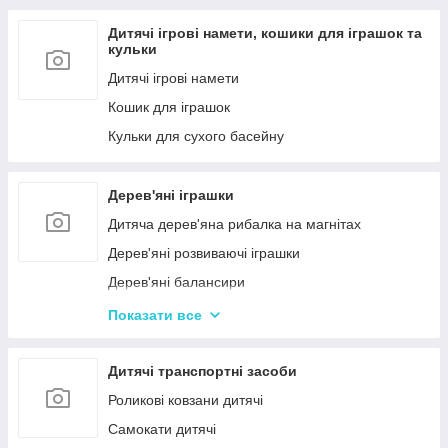
Дитячі ігрові намети, кошики для іграшок та
кульки
Дитячі ігрові намети
Кошик для іграшок
Кульки для сухого басейну
Дерев'яні іграшки
Дитяча дерев'яна рибалка на магнітах
Дерев'яні розвиваючі іграшки
Дерев'яні балансири
Дерев'яні пазли для дорослих
Показати все
Дерев'яні дитячі пазли
Дерев'яні іграшки-лабіринти
Дитячі транспортні засоби
Дерев'яні іграшкові кубики, пірамідки
Роликові ковзани дитячі
Дерев'яні іграшки-шнурівки
Самокати дитячі