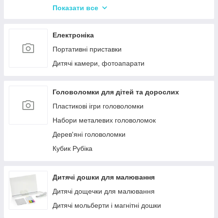
Іграшки Pop it
Показати все
Слайми та лизуни
Електроніка
Портативні приставки
Дитячі камери, фотоапарати
Головоломки для дітей та дорослих
Пластикові ігри головоломки
Набори металевих головоломок
Дерев'яні головоломки
Кубик Рубіка
Дитячі дошки для малювання
Дитячі дощечки для малювання
Дитячі мольберти і магнітні дошки