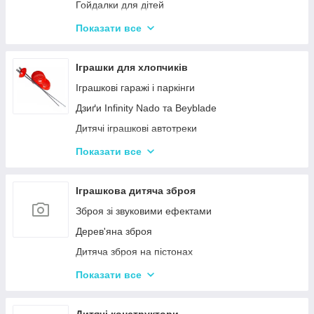
Гойдалки для дітей
Дитячі горщики
Показати все
Брязкальця, підвіски
Розвиваючі килимки для немовлят
Іграшки для хлопчиків
Нічні світильники для немовлят
Іграшкові гаражі і паркінги
Дитячий посуд
Дзиґи Infinity Nado та Beyblade
Дитяча гігієна та догляд
Дитячі іграшкові автотреки
Дитяча безпека
Іграшкова залізниця та потяги
Показати все
Соски, пустушки, прорізувачі
Іграшкові машинки
Дитячий іграшковий інструмент
Іграшкова дитяча зброя
Іграшкові роботи-трансформери
Зброя зі звуковими ефектами
Ігрові рольові набори для хлопчиків
Дерев'яна зброя
Дитяча зброя на пістонах
Дитячі водяні пістолети, автомати
Показати все
Дитячі іграшкові автомати на пульках
Дитячі іграшкові луки, стріли, арбалети