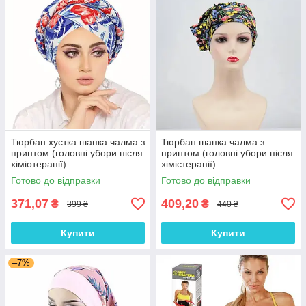
Тюрбан хустка шапка чалма з
Тюрбан шапка чалма з
принтом (головні убори після
принтом (головні убори після
хіміотерапії)
хімієтерапії)
Готово до відправки
Готово до відправки
371,07
409,20
₴
₴
399 ₴
440 ₴
Купити
Купити
–7%