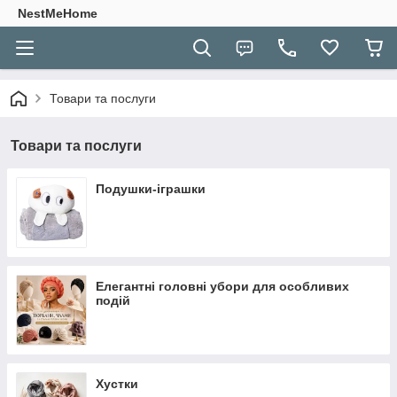
NestMeHome
Товари та послуги
Товари та послуги
Подушки-іграшки
Елегантні головні убори для особливих
подій
Хустки