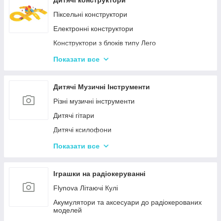
Дитячі конструктори
Іграшкові пістолети
Піксельні конструктори
Дитячі пістолети, гвинтівки з м'якими кулями
Електронні конструктори
Конструктори з блоків типу Лего
Конструктор для малюків з великими деталями
Показати все
Конструктори магнітні
Тривимірні пазли-конструктори
Дитячі Музичні Інструменти
Металеві конструктори
Різні музичні інструменти
Дитячі гітари
Дитячі ксилофони
Дитячі Синтезатори та Піаніно
Показати все
Дитячі барабани
Іграшки на радіокеруванні
Flynova Літаючі Кулі
Акумулятори та аксесуари до радіокерованих
моделей