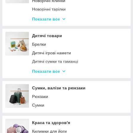
Новорічні ялинки
Новорічні тарілки
Новорічні фігурки та статуетки
Показати все
Новорічні чашки
Столовий посуд
Дитячі товари
Хвойні гірлянди
Брелки
Дитячі ігрові намети
Дитячі сумки та гаманці
Дитячі фотокамери
Показати все
Ланчбокси
Сумки, валізи та рюкзаки
Рюкзаки
Сумки
Краса та здоров'я
Килимки для йоги