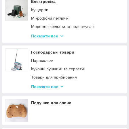
Сендвічниці та бутербродниці
Електроніка
Соковичавниці
Кущорізи
Мультиварки та скороварки
Мікрофони петличні
Міксери
Мережеві фільтри та подовжувачі
М'ясорубки
Проєктори
Показати все
Тостери
Ручки для чищення навушників
Кухонні комбайни
Зарядні пристрої
Господарські товари
Кавоварки та кавомолки
Смарт-годинник
Парасольки
Слайсери
Наушники
Кухонні рушники та серветки
Електрочайники
Портативні колонки
Товари для прибирання
Газові плити й електроплити
Повербанки
Килимки для кухні та ванної кімнати
Показати все
Вафельниці, млинці, горішниці
Кошики для білизни та іграшок
Вакууматори
Подушки для спини
Ваги кухонні
Блендери
Аерогрилі та фритюрниці