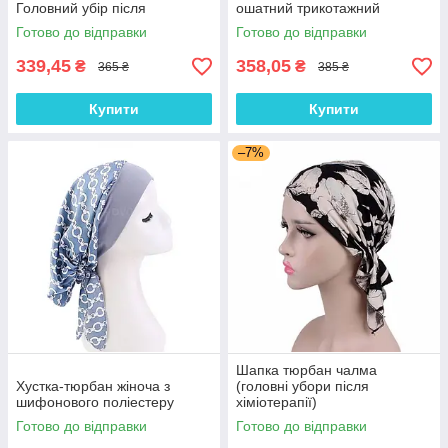
Головний убір після
ошатний трикотажний
хіміотерапії, при алопеції |
тюрбан, колір Кава з
Готово до відправки
Готово до відправки
Літня хустка на голову
молоком
339,45
358,05
₴
₴
365 ₴
385 ₴
Купити
Купити
–7%
Шапка тюрбан чалма
Хустка-тюрбан жіноча з
(головні убори після
шифонового поліестеру
хіміотерапії)
Готово до відправки
Готово до відправки