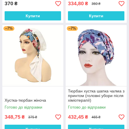
370
334,80
₴
₴
360 ₴
Купити
Купити
–7%
–7%
Тюрбан хустка шапка чалма з
принтом (головні убори після
Хустка-тюрбан жіноча
хіміотерапії)
Готово до відправки
Готово до відправки
348,75
432,45
₴
₴
375 ₴
465 ₴