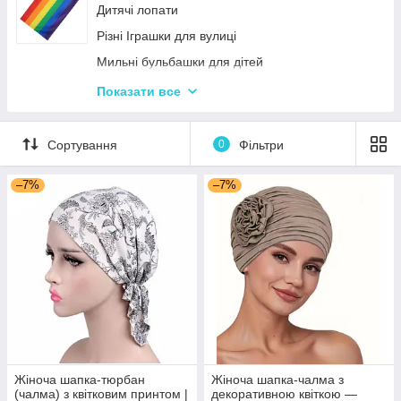
Дитячі лопати
Різні Іграшки для вулиці
Мильні бульбашки для дітей
Гойдалки для дітей
Показати все
Пісочні набори
Гірки для дитячого майданчика
Сортування
0
Фільтри
Зимові іграшки для вулиці
–7%
–7%
Повітряні змії
Жіноча шапка-тюрбан
Жіноча шапка-чалма з
(чалма) з квітковим принтом |
декоративною квіткою —