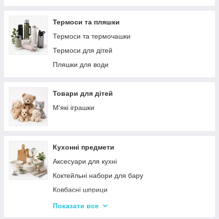
Решітки
Тортівниці
Мангали
Сміттєві відра
Термоси та пляшки
Набори для пікніка
Новогодний декор
Термоси та термочашки
Туристичні килимки
Декоративні таці
Термоси для дітей
Палатки
Цукерки
Пляшки для води
Каремати та туристичні килимки
Тримачі для паперових рушників
Меблі для кемпінгу
Серветниці
Товари для дітей
Спальні мішки
Годинник настінний
М'які іграшки
Туристические души
Меблі
Садові та пляжні парасольки
Пепельниці
Кухонні предмети
Підсвічники
Аксесуари для кухні
Вази для квітів
Коктейльні набори для бару
Статуетки
Ковбасні шприци
Кухонні підставки
Показати все
Сушарки для посуду