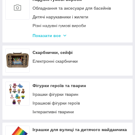
Кінетичний пісок
Обладнання та аксесуари для басейнів
Дитячий Пластилін
Дитячі нарукавники і жилети
Декупаж
Різні надувні гумові вироби
Крейда для Малювання
Насоси для матрасів та гумових виробів
Показати все
Художня творчість
Надувні іграшки для басейну та купання
Рукоділля
Надувні матраци
Скарбнички, сейфі
Валіза для малювання
Дитячі надувні басейни
Електронні скарбнички
Пальчикові фарби
Надувні Круги та Плотики для плавання
Фігурки героїв та тварин
Іграшки фігурки тварин
Іграшкові фігурки героїв
Інтерактивні тварини
Іграшки для вулиці та дитячого майданчика