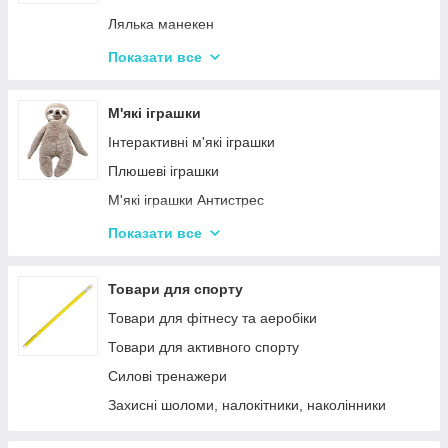
Дитячий ігровий магазин, касса
Лялька манекен
Іграшковий салон краси, трюмо
Барбі та схожі ляльки
Показати все
Маленькі дитячі ляльки
Лялькові будиночки
М'які іграшки
Візочки для ляльок
Інтерактивні м'які іграшки
Ліжечка для ляльок
Плюшеві іграшки
Одяг та аксесуари для Ляльок
М'які іграшки Антистрес
Іграшки для лялькового театру
Показати все
М'які іграшки персонажі Мультфільмів
Товари для спорту
Товари для фітнесу та аеробіки
Товари для активного спорту
Силові тренажери
Захисні шоломи, налокітники, наколінники