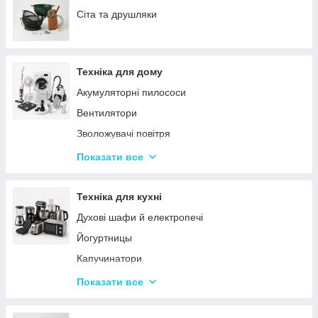
Сервізи
Сіта та друшляки
Столове приладдя
Столові сервізи
Техніка для дому
Бульйонниці
Акумуляторні пилососи
Тарілки
Вентилятори
Зволожувачі повітря
Пральні машинки
Показати все
Ваги підлогові
Набори для грумінгу
Техніка для кухні
Машинки для видалення ковтунців
Духові шафи й електропечі
Праски
Йогуртницы
Отпариватели
Капучинатори
Пилососи
Інша дрібна техніка
Показати все
Чопери та подрібнювачі