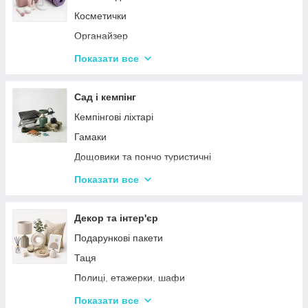
Косметички
Органайзер
Косметичні дзеркала
Показати все
Тримери
Стайлери
Сад і кемпінг
Плойки
Кемпінгові ліхтарі
Машинки для стриження
Гамаки
Воскоплави
Дощовики та пончо туристичні
Лампи для манікюр
Садове освітлення
Показати все
Епілятори
Світлодіодні ліхтарі
Електробритви
Термосумки
Декор та інтер'єр
Фени
Туристичні інструменти та набори
Подарункові пакети
Гофре та випрямлячі для волосся
Туристичні нагрівачі
Таця
Ручні масажери для тіла
Туристичні плити
Полиці, етажерки, шафи
Аксесуари
Серветки сервірувальні
Показати все