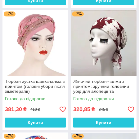
Купити
Купити
–7%
–7%
Тюрбан хустка шапкачалма з
Жіночий тюрбан-чалма з
принтом (головні убори після
принтом: зручний головний
хімієтерапії)
убір для алопеції та
відновлення після
Готово до відправки
Готово до відправки
хімієтерапії
381,30
320,85
₴
₴
410 ₴
345 ₴
Купити
Купити
–7%
–7%