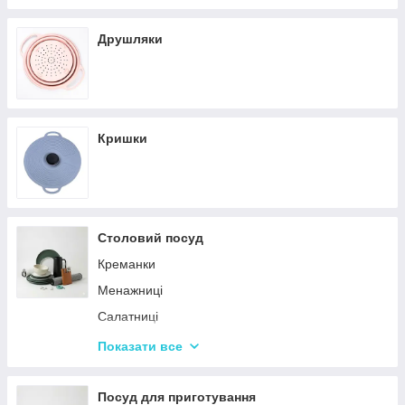
Кастрюли
Друшляки
Кришки
Столовий посуд
Креманки
Менажниці
Салатниці
Сітки та кошики для фрі
Показати все
Страви
Посуд для дітей
Посуд для приготування