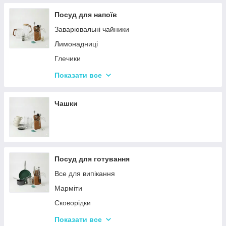
Терки
Посуд для напоїв
Набори для спецій
Заварювальні чайники
Ємності для зберігання
Лимонадниці
Набори кухонних ножів і лопаток
Глечики
Маслянки
Склянки
Показати все
Пляшки для олії
Чарки
Келихи
Чашки
Посуд для готування
Все для випікання
Марміти
Сковорідки
Ківші
Показати все