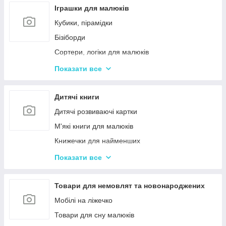
Іграшки для малюків
Кубики, пірамідки
Бізіборди
Сортери, логіки для малюків
Іграшки з музичними ефектами
Показати все
Мозаїка для дітей
Машинки іграшкові для дітей
Дитячі книги
Дитяче кермо
Дитячі розвиваючі картки
Іграшка Неваляшка
М'які книги для малюків
Каталки з ручкою і на мотузочці
Книжечки для найменших
Розвиваючі килимки
Книги з наклейками
Показати все
Іграшки для ванної та купання малюків
Книжки для дошкільнят
Магнітна риболовля для дітей
Книги для дітей початкових класів
Товари для немовлят та новонароджених
Стрибуни для дітей
Книги для підлітків
Мобілі на ліжечко
Енциклопедії для дітей
Товари для сну малюків