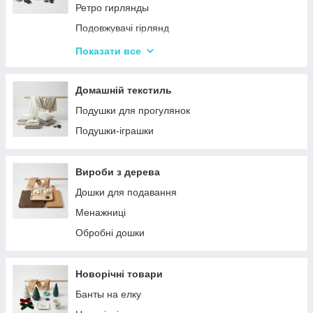
Ретро гирлянды
Подовжувачі гірлянд
Хатні гірлянди
Показати все
LED стрічки
Домашній текстиль
Подушки для прогулянок
Подушки-іграшки
Вироби з дерева
Дошки для подавання
Менажниці
Обробні дошки
Новорічні товари
Банты на елку