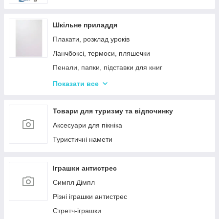
Шкільне приладдя
Плакати, розклад уроків
Ланчбоксі, термоси, пляшечки
Пенали, папки, підставки для книг
Фарбі, пензлики, альбоми
Показати все
Ручки, олівці, фломастери, маркери
Зошити, блокноти, щоденники, обкладинки
Товари для туризму та відпочинку
Наклейки, стікери, закладки
Аксесуари для пікніка
Кольоровий папір, картон, клей
Туристичні намети
Гумка, стругачки, ножиці, коректор, гумки для
гришів
Іграшки антистрес
Циркулі, лінійки, трафарети
Симпл Дімпл
Художні аксесуари та інструменти
Різні іграшки антистрес
Стретч-іграшки