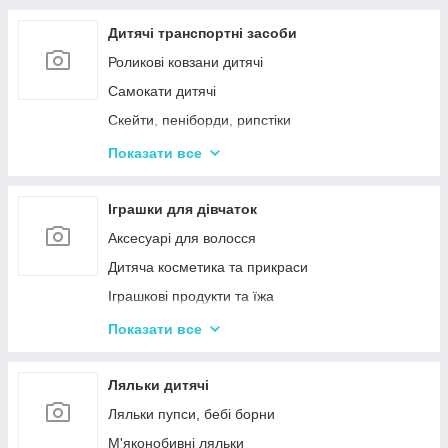
Дерев'яні дитячі пазли
Дерев'яні іграшки-лабіринти
Дитячі транспортні засоби
Дерев'яні іграшкові кубики, пірамідки
Роликові ковзани дитячі
Дерев'яні іграшки-шнурівки
Самокати дитячі
Дерев'яні дитячі конструктори
Скейти, пеніборди, рипстіки
Різні дерев'яні іграшки
Каталки та толокари
Показати все
Дерев'яні сортери і логіки
Біговели для дітей
Іграшки для дівчаток
Аксесуарі для волосся
Дитяча косметика та прикраси
Іграшкові продукти та їжа
Іграшковий посуд
Показати все
Дитячі ігрови набори побутової техніки
Дитячі ігрові набори для прибирання
Ляльки дитячі
Дитячі рольові набори лікаря
Ляльки пупси, бебі борни
Дитячий ігровий набір кухня
М'яконобивні ляльки