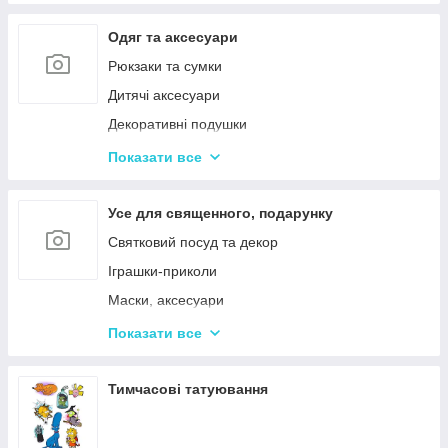
Одяг та аксесуари
Рюкзаки та сумки
Дитячі аксесуари
Декоративні подушки
Дитячі парасольки
Показати все
Значки і брелоки
Усе для священного, подарунку
Святковий посуд та декор
Іграшки-приколи
Маски, аксесуари
Повітряні кульки
Показати все
Подарункова упаковка
Фоторамки і фотоальбоми
Тимчасові татуювання
Новорічні іграшки та товари