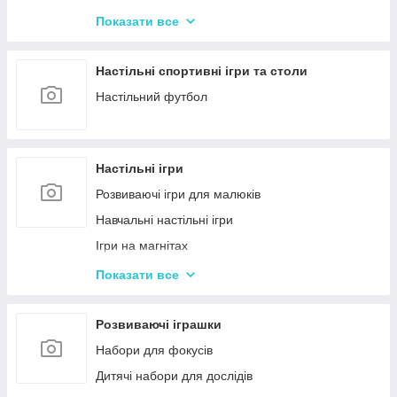
Машинки на радіокеруванні
Показати все
Радіокеровані іграшкові крани, екскаватори
Настільні спортивні ігри та столи
Настільний футбол
Настільні ігри
Розвиваючі ігри для малюків
Навчальні настільні ігри
Ігри на магнітах
Ігри-бродилки
Показати все
Дуплет і Мемо
Крокодил
Розвиваючі іграшки
Аліас Або Скажи Інакше
Набори для фокусів
Гра Хто Я?
Дитячі набори для дослідів