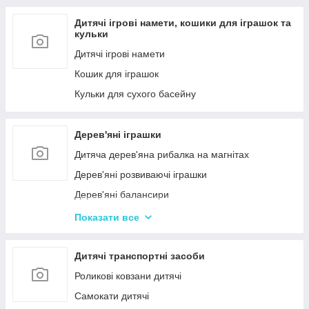
Дитячі ігрові намети, кошики для іграшок та
кульки
Дитячі ігрові намети
Кошик для іграшок
Кульки для сухого басейну
Дерев'яні іграшки
Дитяча дерев'яна рибалка на магнітах
Дерев'яні розвиваючі іграшки
Дерев'яні балансири
Дерев'яні пазли для дорослих
Показати все
Дерев'яні дитячі пазли
Дерев'яні іграшки-лабіринти
Дитячі транспортні засоби
Дерев'яні іграшкові кубики, пірамідки
Роликові ковзани дитячі
Дерев'яні іграшки-шнурівки
Самокати дитячі