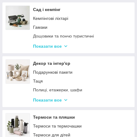
Тримери
Стайлери
Сад і кемпінг
Плойки
Кемпінгові ліхтарі
Машинки для стриження
Гамаки
Воскоплави
Дощовики та пончо туристичні
Лампи для манікюр
Садове освітлення
Показати все
Епілятори
Світлодіодні ліхтарі
Електробритви
Термосумки
Декор та інтер'єр
Фени
Туристичні інструменти та набори
Подарункові пакети
Гофре та випрямлячі для волосся
Туристичні нагрівачі
Таця
Ручні масажери для тіла
Туристичні плити
Полиці, етажерки, шафи
Аксесуари
Серветки сервірувальні
Показати все
Решітки
Тортівниці
Мангали
Сміттєві відра
Термоси та пляшки
Набори для пікніка
Новогодний декор
Термоси та термочашки
Туристичні килимки
Декоративні таці
Термоси для дітей