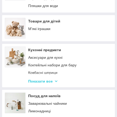
Палатки
Цукерки
Пляшки для води
Каремати та туристичні килимки
Тримачі для паперових рушників
Меблі для кемпінгу
Серветниці
Товари для дітей
Спальні мішки
Годинник настінний
М'які іграшки
Туристические души
Меблі
Садові та пляжні парасольки
Пепельниці
Кухонні предмети
Підсвічники
Аксесуари для кухні
Вази для квітів
Коктейльні набори для бару
Статуетки
Ковбасні шприци
Кухонні підставки
Показати все
Сушарки для посуду
Терки
Посуд для напоїв
Набори для спецій
Заварювальні чайники
Ємності для зберігання
Лимонадниці