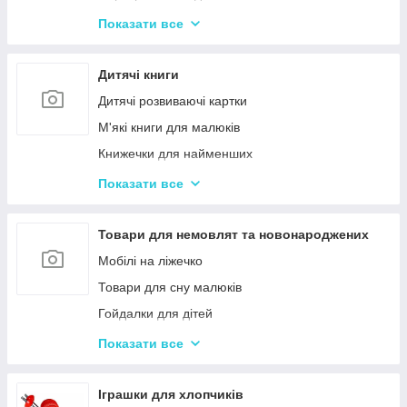
Іграшки з музичними ефектами
Показати все
Мозаїка для дітей
Машинки іграшкові для дітей
Дитячі книги
Дитяче кермо
Дитячі розвиваючі картки
Іграшка Неваляшка
М'які книги для малюків
Каталки з ручкою і на мотузочці
Книжечки для найменших
Розвиваючі килимки
Книги з наклейками
Показати все
Іграшки для ванної та купання малюків
Книжки для дошкільнят
Магнітна риболовля для дітей
Книги для дітей початкових класів
Товари для немовлят та новонароджених
Стрибуни для дітей
Книги для підлітків
Мобілі на ліжечко
Енциклопедії для дітей
Товари для сну малюків
Гойдалки для дітей
Дитячі горщики
Показати все
Брязкальця, підвіски
Розвиваючі килимки для немовлят
Іграшки для хлопчиків