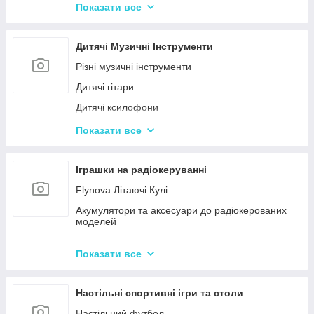
Конструктор для малюків з великими деталями
Показати все
Конструктори магнітні
Тривимірні пазли-конструктори
Дитячі Музичні Інструменти
Металеві конструктори
Різні музичні інструменти
Дитячі гітари
Дитячі ксилофони
Дитячі Синтезатори та Піаніно
Показати все
Дитячі барабани
Іграшки на радіокеруванні
Flynova Літаючі Кулі
Акумулятори та аксесуари до радіокерованих
моделей
Машинки на радіокеруванні
Показати все
Радіокеровані іграшкові крани, екскаватори
Настільні спортивні ігри та столи
Настільний футбол