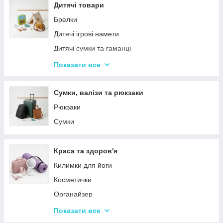
Столовий посуд
Дитячі товари
Хвойні гірлянди
Брелки
Дитячі ігрові намети
Дитячі сумки та гаманці
Дитячі фотокамери
Показати все
Ланчбокси
Сумки, валізи та рюкзаки
Рюкзаки
Сумки
Краса та здоров'я
Килимки для йоги
Косметички
Органайзер
Косметичні дзеркала
Показати все