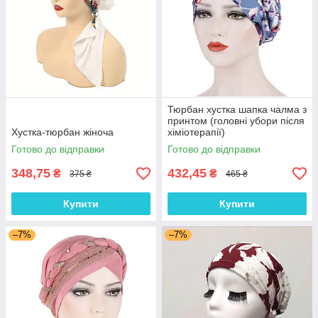
Тюрбан хустка шапка чалма з
принтом (головні убори після
Хустка-тюрбан жіноча
хіміотерапії)
Готово до відправки
Готово до відправки
348,75
432,45
₴
₴
375 ₴
465 ₴
Купити
Купити
–7%
–7%