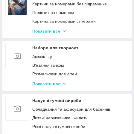
Ігри-головоломки
Інтерактивні розмовляючі плакати
Картини за номерами без підрамника
Дитяче Лото і Доміно
Спіннери
Поліптих за номером
Гра Морський Бій
Картина за номерами стікерами
Різні Настільні ігри
Алмазна Мозаїка за номерами
Показати все
Єрудит (скрабл)
Картині для дерева
Монополія - настільна гра
Стандартні картини за номерами
Набори для творчості
Мафія
Розпис по полотну
Аквакільці
Шахи і Шашки
Полотна з Підрамником
В'язання гачком
Набори для гри в покер
Алмазна мозаїка для дітей
Розмальовки для дітей
Карткові ігри для дорослих 18+
Акрилові фарби
Показати все
Вишивка хрестиком
Гравюра для дітей
Надувні гумові вироби
Кінетичний пісок
Обладнання та аксесуари для басейнів
Дитячий Пластилін
Дитячі нарукавники і жилети
Декупаж
Різні надувні гумові вироби