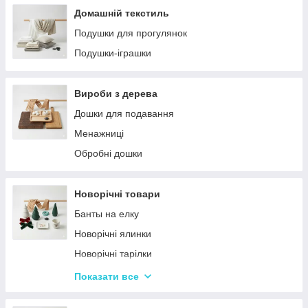
Домашній текстиль
Подушки для прогулянок
Подушки-іграшки
Вироби з дерева
Дошки для подавання
Менажниці
Обробні дошки
Новорічні товари
Банты на елку
Новорічні ялинки
Новорічні тарілки
Новорічні фігурки та статуетки
Показати все
Новорічні чашки