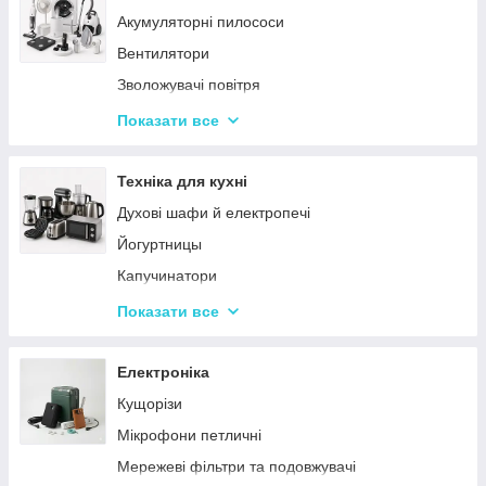
Акумуляторні пилососи
Тарілки
Вентилятори
Зволожувачі повітря
Пральні машинки
Показати все
Ваги підлогові
Набори для грумінгу
Техніка для кухні
Машинки для видалення ковтунців
Духові шафи й електропечі
Праски
Йогуртницы
Отпариватели
Капучинатори
Пилососи
Інша дрібна техніка
Показати все
Чопери та подрібнювачі
Сендвічниці та бутербродниці
Електроніка
Соковичавниці
Кущорізи
Мультиварки та скороварки
Мікрофони петличні
Міксери
Мережеві фільтри та подовжувачі