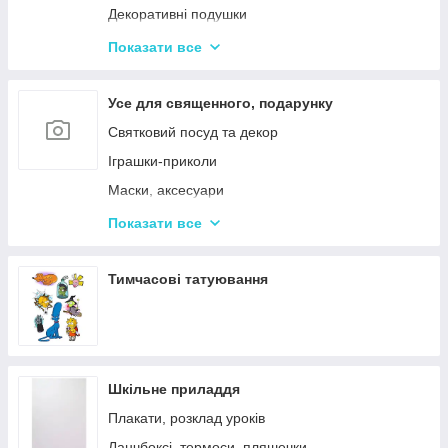
Декоративні подушки
Дитячі парасольки
Показати все
Значки і брелоки
Усе для священного, подарунку
Святковий посуд та декор
Іграшки-приколи
Маски, аксесуари
Повітряні кульки
Показати все
Подарункова упаковка
Фоторамки і фотоальбоми
Тимчасові татуювання
Новорічні іграшки та товари
Шкільне приладдя
Плакати, розклад уроків
Ланчбоксі, термоси, пляшечки