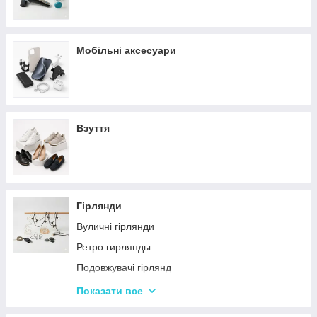
Мобільні аксесуари
Взуття
Гірлянди
Вуличні гірлянди
Ретро гирлянды
Подовжувачі гірлянд
Хатні гірлянди
Показати все
LED стрічки