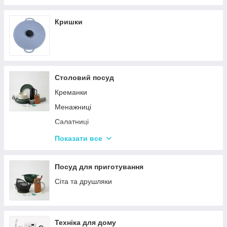
Кришки
Столовий посуд
Креманки
Менажниці
Салатниці
Сітки та кошики для фрі
Показати все
Страви
Посуд для дітей
Посуд для приготування
Сервізи
Сіта та друшляки
Столове приладдя
Столові сервізи
Техніка для дому
Бульйонниці