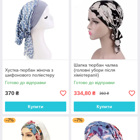
Шапка тюрбан чалма
Хустка-тюрбан жіноча з
(головні убори після
шифонового поліестеру
хіміотерапії)
Готово до відправки
Готово до відправки
370
334,80
₴
₴
360 ₴
Купити
Купити
–7%
–7%