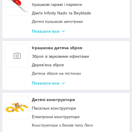
Нічні світильники для немовлят
Іграшкові гаражі і паркінги
Дитячий посуд
Дзиґи Infinity Nado та Beyblade
Дитяча гігієна та догляд
Дитячі іграшкові автотреки
Дитяча безпека
Іграшкова залізниця та потяги
Показати все
Соски, пустушки, прорізувачі
Іграшкові машинки
Дитячий іграшковий інструмент
Іграшкова дитяча зброя
Іграшкові роботи-трансформери
Зброя зі звуковими ефектами
Ігрові рольові набори для хлопчиків
Дерев'яна зброя
Дитяча зброя на пістонах
Дитячі водяні пістолети, автомати
Показати все
Дитячі іграшкові автомати на пульках
Дитячі іграшкові луки, стріли, арбалети
Дитячі конструктори
Іграшкові пістолети
Піксельні конструктори
Дитячі пістолети, гвинтівки з м'якими кулями
Електронні конструктори
Конструктори з блоків типу Лего