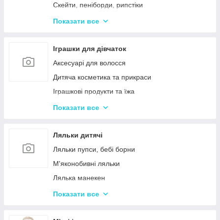
Дерев'яні дитячі конструктори
Скейти, пеніборди, рипстіки
Різні дерев'яні іграшки
Каталки та толокари
Показати все
Дерев'яні сортери і логіки
Біговели для дітей
Іграшки для дівчаток
Аксесуарі для волосся
Дитяча косметика та прикраси
Іграшкові продукти та їжа
Іграшковий посуд
Показати все
Дитячі ігрови набори побутової техніки
Дитячі ігрові набори для прибирання
Ляльки дитячі
Дитячі рольові набори лікаря
Ляльки пупси, бебі борни
Дитячий ігровий набір кухня
М'яконобивні ляльки
Дитячий ігровий магазин, касса
Лялька манекен
Іграшковий салон краси, трюмо
Барбі та схожі ляльки
Показати все
Маленькі дитячі ляльки