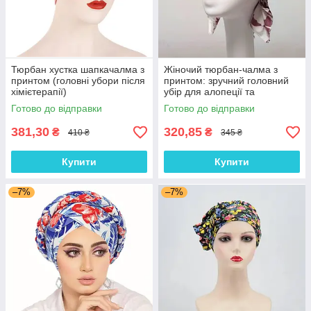
Тюрбан хустка шапкачалма з
Жіночий тюрбан-чалма з
принтом (головні убори після
принтом: зручний головний
хімієтерапії)
убір для алопеції та
відновлення після
Готово до відправки
Готово до відправки
хімієтерапії
381,30
320,85
₴
₴
410 ₴
345 ₴
Купити
Купити
–7%
–7%