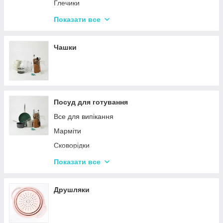
Набори кухонних ножів і лопаток
Глечики
Маслянки
Склянки
Показати все
Пляшки для олії
Чарки
Келихи
Чашки
Посуд для готування
Все для випікання
Марміти
Сковорідки
Ківші
Показати все
Кастрюли
Друшляки