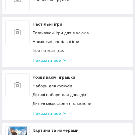
Настільні ігри
Розвиваючі ігри для малюків
Навчальні настільні ігри
Ігри на магнітах
Ігри-бродилки
Показати все
Дуплет і Мемо
Крокодил
Розвиваючі іграшки
Аліас Або Скажи Інакше
Набори для фокусів
Гра Хто Я?
Дитячі набори для дослідів
Вікторина
Дитячі мікроскопи і телескопи
Твістер
Розвиваючі Магніти для дітей
Показати все
Карткові настільні ігри
Пазли
Ігри типу Дженга
Дитячі ноутбуки, планшети
Картини за номерами