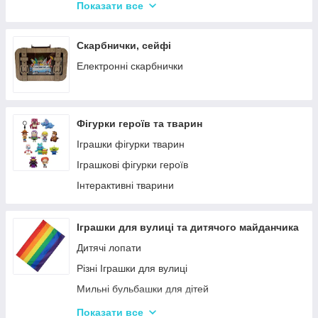
Крейда для Малювання
Насоси для матрасів та гумових виробів
Показати все
Художня творчість
Надувні іграшки для басейну та купання
Рукоділля
Надувні матраци
Скарбнички, сейфі
Валіза для малювання
Дитячі надувні басейни
Електронні скарбнички
Пальчикові фарби
Надувні Круги та Плотики для плавання
Фігурки героїв та тварин
Іграшки фігурки тварин
Іграшкові фігурки героїв
Інтерактивні тварини
Іграшки для вулиці та дитячого майданчика
Дитячі лопати
Різні Іграшки для вулиці
Мильні бульбашки для дітей
Гойдалки для дітей
Показати все