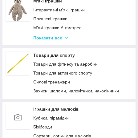
Лялькові будиночки
М'які іграшки
Візочки для ляльок
Інтерактивні м'які іграшки
Ліжечка для ляльок
Плюшеві іграшки
Одяг та аксесуари для Ляльок
М'які іграшки Антистрес
Іграшки для лялькового театру
Показати все
М'які іграшки персонажі Мультфільмів
Товари для спорту
Товари для фітнесу та аеробіки
Товари для активного спорту
Силові тренажери
Захисні шоломи, налокітники, наколінники
Іграшки для малюків
Кубики, пірамідки
Бізіборди
Сортери, логіки для малюків