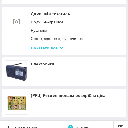
Пісочні набори
Гірки для дитячого майданчика
Домашній текстиль
Зимові іграшки для вулиці
Подушки-іграшки
Повітряні змії
Рушники
Спорт, здоров'я, відпочинок
Краса та здоров'я
Показати все
Все для кухні
Автотовары
Електронки
Подушки для спини
(РРЦ) Рекомендована роздрібна ціна
Сортування
0
Фільтри