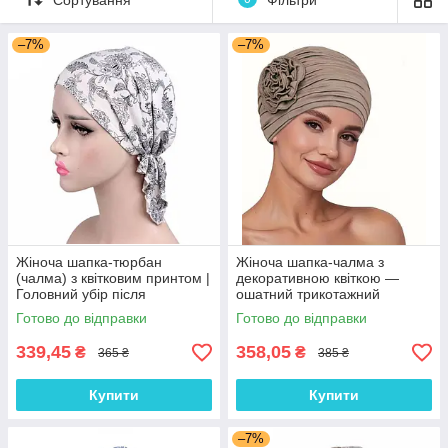
–7%
–7%
Жіноча шапка-тюрбан
Жіноча шапка-чалма з
(чалма) з квітковим принтом |
декоративною квіткою —
Головний убір після
ошатний трикотажний
хіміотерапії, при алопеції |
тюрбан, колір Кава з
Готово до відправки
Готово до відправки
Літня хустка на голову
молоком
339,45
358,05
₴
₴
365 ₴
385 ₴
Купити
Купити
–7%