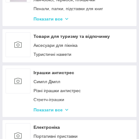
Пенали, папки, підставки для книг
Фарбі, пензлики, альбоми
Показати все
Ручки, олівці, фломастери, маркери
Зошити, блокноти, щоденники, обкладинки
Товари для туризму та відпочинку
Наклейки, стікери, закладки
Аксесуари для пікніка
Кольоровий папір, картон, клей
Туристичні намети
Гумка, стругачки, ножиці, коректор, гумки для
гришів
Іграшки антистрес
Циркулі, лінійки, трафарети
Симпл Дімпл
Художні аксесуари та інструменти
Різні іграшки антистрес
Стретч-іграшки
Іграшки Pop it
Показати все
Слайми та лизуни
Електроніка
Портативні приставки