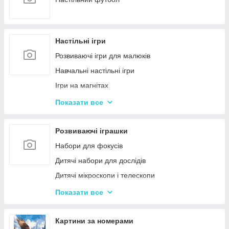
Настільні ігри
Розвиваючі ігри для малюків
Навчальні настільні ігри
Ігри на магнітах
Ігри-бродилки
Показати все
Дуплет і Мемо
Крокодил
Розвиваючі іграшки
Аліас Або Скажи Інакше
Набори для фокусів
Гра Хто Я?
Дитячі набори для дослідів
Вікторина
Дитячі мікроскопи і телескопи
Твістер
Розвиваючі Магніти для дітей
Показати все
Карткові настільні ігри
Пазли
Ігри типу Дженга
Дитячі ноутбуки, планшети
Картини за номерами