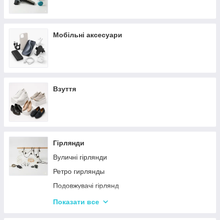
Мобільні аксесуари
Взуття
Гірлянди
Вуличні гірлянди
Ретро гирлянды
Подовжувачі гірлянд
Хатні гірлянди
Показати все
LED стрічки