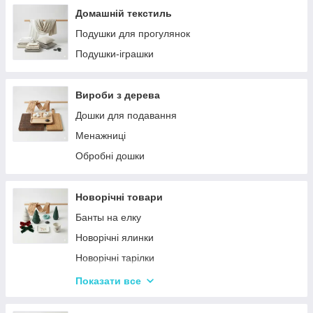
Домашній текстиль
Подушки для прогулянок
Подушки-іграшки
Вироби з дерева
Дошки для подавання
Менажниці
Обробні дошки
Новорічні товари
Банты на елку
Новорічні ялинки
Новорічні тарілки
Новорічні фігурки та статуетки
Показати все
Новорічні чашки