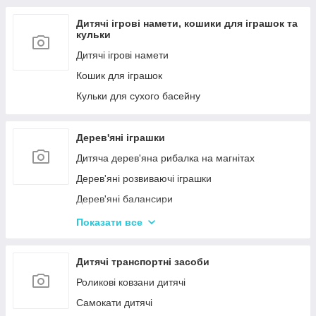
Дитячі ігрові намети, кошики для іграшок та
кульки
Дитячі ігрові намети
Кошик для іграшок
Кульки для сухого басейну
Дерев'яні іграшки
Дитяча дерев'яна рибалка на магнітах
Дерев'яні розвиваючі іграшки
Дерев'яні балансири
Дерев'яні пазли для дорослих
Показати все
Дерев'яні дитячі пазли
Дерев'яні іграшки-лабіринти
Дитячі транспортні засоби
Дерев'яні іграшкові кубики, пірамідки
Роликові ковзани дитячі
Дерев'яні іграшки-шнурівки
Самокати дитячі