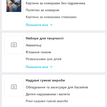
Ігри-головоломки
Інтерактивні розмовляючі плакати
Картини за номерами без підрамника
Дитяче Лото і Доміно
Спіннери
Поліптих за номером
Гра Морський Бій
Картина за номерами стікерами
Різні Настільні ігри
Алмазна Мозаїка за номерами
Показати все
Єрудит (скрабл)
Картині для дерева
Монополія - настільна гра
Стандартні картини за номерами
Набори для творчості
Мафія
Розпис по полотну
Аквакільці
Шахи і Шашки
Полотна з Підрамником
В'язання гачком
Набори для гри в покер
Алмазна мозаїка для дітей
Розмальовки для дітей
Карткові ігри для дорослих 18+
Акрилові фарби
Показати все
Вишивка хрестиком
Гравюра для дітей
Надувні гумові вироби
Кінетичний пісок
Обладнання та аксесуари для басейнів
Дитячий Пластилін
Дитячі нарукавники і жилети
Декупаж
Різні надувні гумові вироби