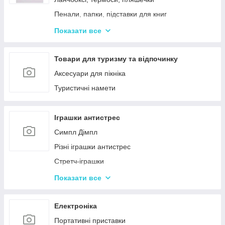
Пенали, папки, підставки для книг
Фарбі, пензлики, альбоми
Показати все
Ручки, олівці, фломастери, маркери
Зошити, блокноти, щоденники, обкладинки
Товари для туризму та відпочинку
Наклейки, стікери, закладки
Аксесуари для пікніка
Кольоровий папір, картон, клей
Туристичні намети
Гумка, стругачки, ножиці, коректор, гумки для
гришів
Іграшки антистрес
Циркулі, лінійки, трафарети
Симпл Дімпл
Художні аксесуари та інструменти
Різні іграшки антистрес
Стретч-іграшки
Іграшки Pop it
Показати все
Слайми та лизуни
Електроніка
Портативні приставки