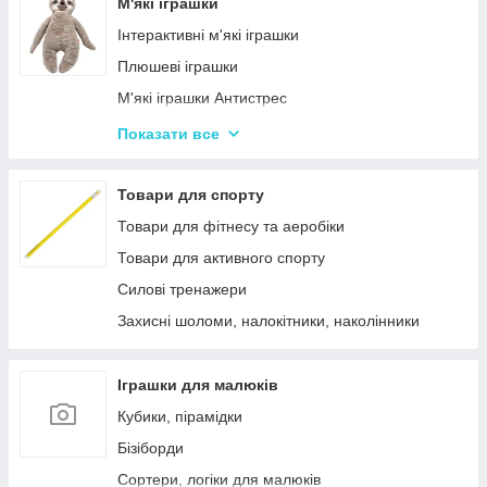
Лялькові будиночки
М'які іграшки
Візочки для ляльок
Інтерактивні м'які іграшки
Ліжечка для ляльок
Плюшеві іграшки
Одяг та аксесуари для Ляльок
М'які іграшки Антистрес
Іграшки для лялькового театру
Показати все
М'які іграшки персонажі Мультфільмів
Товари для спорту
Товари для фітнесу та аеробіки
Товари для активного спорту
Силові тренажери
Захисні шоломи, налокітники, наколінники
Іграшки для малюків
Кубики, пірамідки
Бізіборди
Сортери, логіки для малюків