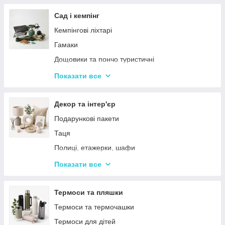
Тримери
Стайлери
Сад і кемпінг
Плойки
Кемпінгові ліхтарі
Машинки для стриження
Гамаки
Воскоплави
Дощовики та пончо туристичні
Лампи для манікюр
Садове освітлення
Показати все
Епілятори
Світлодіодні ліхтарі
Електробритви
Термосумки
Декор та інтер'єр
Фени
Туристичні інструменти та набори
Подарункові пакети
Гофре та випрямлячі для волосся
Туристичні нагрівачі
Таця
Ручні масажери для тіла
Туристичні плити
Полиці, етажерки, шафи
Аксесуари
Серветки сервірувальні
Показати все
Решітки
Тортівниці
Мангали
Сміттєві відра
Термоси та пляшки
Набори для пікніка
Новогодний декор
Термоси та термочашки
Туристичні килимки
Декоративні таці
Термоси для дітей