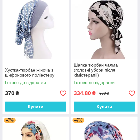
Шапка тюрбан чалма
Хустка-тюрбан жіноча з
(головні убори після
шифонового поліестеру
хіміотерапії)
Готово до відправки
Готово до відправки
370
334,80
₴
₴
360 ₴
Купити
Купити
–7%
–7%