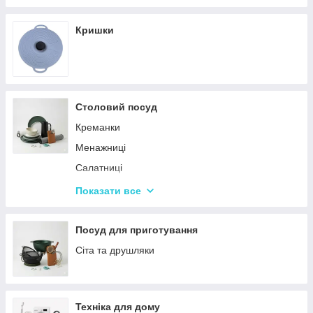
Кришки
Столовий посуд
Креманки
Менажниці
Салатниці
Сітки та кошики для фрі
Показати все
Страви
Посуд для дітей
Посуд для приготування
Сервізи
Сіта та друшляки
Столове приладдя
Столові сервізи
Техніка для дому
Бульйонниці