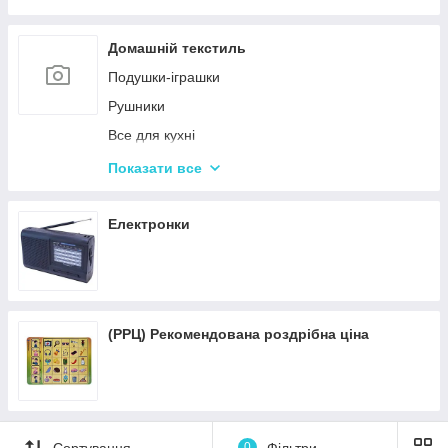
Пісочні набори
Гірки для дитячого майданчика
Домашній текстиль
Зимові іграшки для вулиці
Подушки-іграшки
Повітряні змії
Рушники
Все для кухні
Подушки для спини
Показати все
Подушки для подорожей
Електронки
(РРЦ) Рекомендована роздрібна ціна
Сортування
0
Фільтри