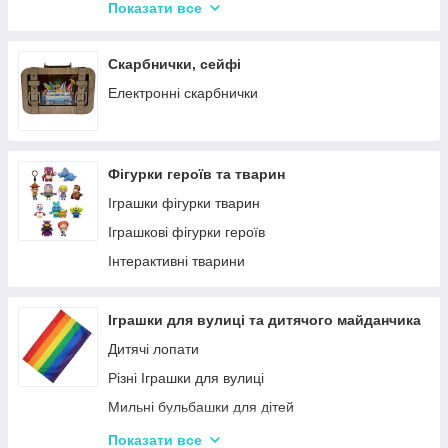
Крейда для Малювання
Насоси для матрасів та гумових виробів
Показати все
Художня творчість
Надувні іграшки для басейну та купання
Рукоділля
Надувні матраци
Скарбнички, сейфі
Валіза для малювання
Дитячі надувні басейни
Електронні скарбнички
Пальчикові фарби
Надувні Круги та Плотики для плавання
Фігурки героїв та тварин
Іграшки фігурки тварин
Іграшкові фігурки героїв
Інтерактивні тварини
Іграшки для вулиці та дитячого майданчика
Дитячі лопати
Різні Іграшки для вулиці
Мильні бульбашки для дітей
Гойдалки для дітей
Показати все