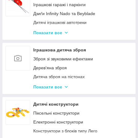
Нічні світильники для немовлят
Іграшкові гаражі і паркінги
Дитячий посуд
Дзиґи Infinity Nado та Beyblade
Дитяча гігієна та догляд
Дитячі іграшкові автотреки
Дитяча безпека
Іграшкова залізниця та потяги
Показати все
Соски, пустушки, прорізувачі
Іграшкові машинки
Дитячий іграшковий інструмент
Іграшкова дитяча зброя
Іграшкові роботи-трансформери
Зброя зі звуковими ефектами
Ігрові рольові набори для хлопчиків
Дерев'яна зброя
Дитяча зброя на пістонах
Дитячі водяні пістолети, автомати
Показати все
Дитячі іграшкові автомати на пульках
Дитячі іграшкові луки, стріли, арбалети
Дитячі конструктори
Іграшкові пістолети
Піксельні конструктори
Дитячі пістолети, гвинтівки з м'якими кулями
Електронні конструктори
Конструктори з блоків типу Лего