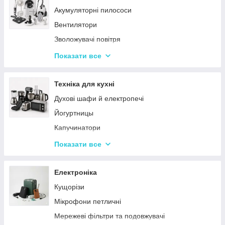
Акумуляторні пилососи
Тарілки
Вентилятори
Зволожувачі повітря
Пральні машинки
Показати все
Ваги підлогові
Набори для грумінгу
Техніка для кухні
Машинки для видалення ковтунців
Духові шафи й електропечі
Праски
Йогуртницы
Отпариватели
Капучинатори
Пилососи
Інша дрібна техніка
Показати все
Чопери та подрібнювачі
Сендвічниці та бутербродниці
Електроніка
Соковичавниці
Кущорізи
Мультиварки та скороварки
Мікрофони петличні
Міксери
Мережеві фільтри та подовжувачі