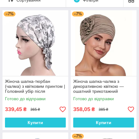
–7%
–7%
Жіноча шапка-тюрбан
Жіноча шапка-чалма з
(чалма) з квітковим принтом |
декоративною квіткою —
Головний убір після
ошатний трикотажний
хіміотерапії, при алопеції |
тюрбан, колір Кава з
Готово до відправки
Готово до відправки
Літня хустка на голову
молоком
339,45
358,05
₴
₴
365 ₴
385 ₴
Купити
Купити
–7%