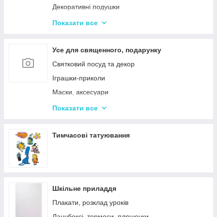
Декоративні подушки
Дитячі парасольки
Показати все
Значки і брелоки
Усе для священного, подарунку
Святковий посуд та декор
Іграшки-приколи
Маски, аксесуари
Повітряні кульки
Показати все
Подарункова упаковка
Фоторамки і фотоальбоми
Тимчасові татуювання
Новорічні іграшки та товари
Шкільне приладдя
Плакати, розклад уроків
Ланчбоксі, термоси, пляшечки