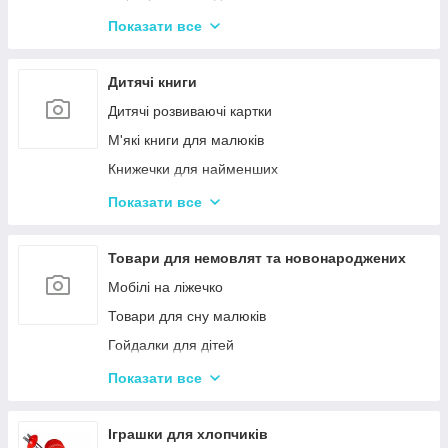
Іграшки з музичними ефектами
Показати все
Мозаїка для дітей
Машинки іграшкові для дітей
Дитячі книги
Дитяче кермо
Дитячі розвиваючі картки
Іграшка Неваляшка
М'які книги для малюків
Каталки з ручкою і на мотузочці
Книжечки для найменших
Розвиваючі килимки
Книги з наклейками
Показати все
Іграшки для ванної та купання малюків
Книжки для дошкільнят
Магнітна риболовля для дітей
Книги для дітей початкових класів
Товари для немовлят та новонароджених
Стрибуни для дітей
Книги для підлітків
Мобілі на ліжечко
Енциклопедії для дітей
Товари для сну малюків
Гойдалки для дітей
Дитячі горщики
Показати все
Брязкальця, підвіски
Розвиваючі килимки для немовлят
Іграшки для хлопчиків