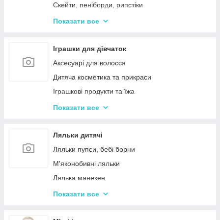
Дерев'яні дитячі конструктори
Скейти, пеніборди, рипстіки
Різні дерев'яні іграшки
Каталки та толокари
Показати все
Дерев'яні сортери і логіки
Біговели для дітей
Іграшки для дівчаток
Аксесуарі для волосся
Дитяча косметика та прикраси
Іграшкові продукти та їжа
Іграшковий посуд
Показати все
Дитячі ігрови набори побутової техніки
Дитячі ігрові набори для прибирання
Ляльки дитячі
Дитячі рольові набори лікаря
Ляльки пупси, бебі борни
Дитячий ігровий набір кухня
М'яконобивні ляльки
Дитячий ігровий магазин, касса
Лялька манекен
Іграшковий салон краси, трюмо
Барбі та схожі ляльки
Показати все
Маленькі дитячі ляльки