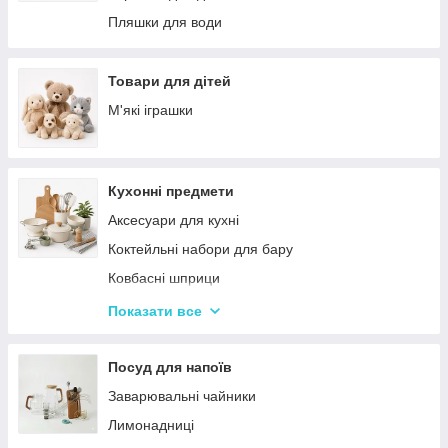
Палатки
Цукерки
Пляшки для води
Каремати та туристичні килимки
Тримачі для паперових рушників
Меблі для кемпінгу
Серветниці
Товари для дітей
Спальні мішки
Годинник настінний
М'які іграшки
Туристические души
Меблі
Садові та пляжні парасольки
Пепельниці
Кухонні предмети
Підсвічники
Аксесуари для кухні
Вази для квітів
Коктейльні набори для бару
Статуетки
Ковбасні шприци
Кухонні підставки
Показати все
Сушарки для посуду
Терки
Посуд для напоїв
Набори для спецій
Заварювальні чайники
Ємності для зберігання
Лимонадниці