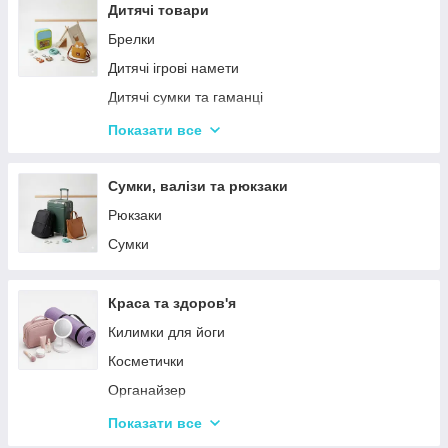
Столовий посуд
Дитячі товари
Хвойні гірлянди
Брелки
Дитячі ігрові намети
Дитячі сумки та гаманці
Дитячі фотокамери
Показати все
Ланчбокси
Сумки, валізи та рюкзаки
Рюкзаки
Сумки
Краса та здоров'я
Килимки для йоги
Косметички
Органайзер
Косметичні дзеркала
Показати все