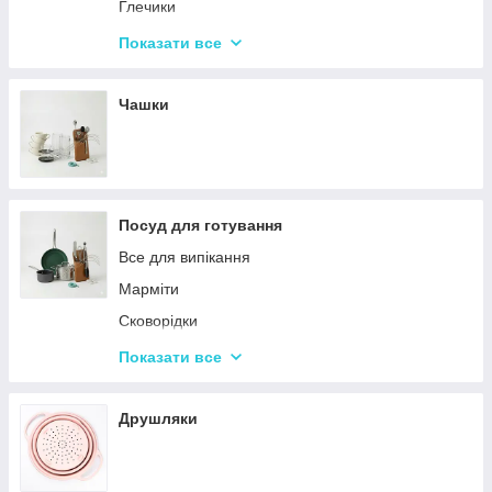
Набори кухонних ножів і лопаток
Глечики
Маслянки
Склянки
Показати все
Пляшки для олії
Чарки
Келихи
Чашки
Посуд для готування
Все для випікання
Марміти
Сковорідки
Ківші
Показати все
Кастрюли
Друшляки