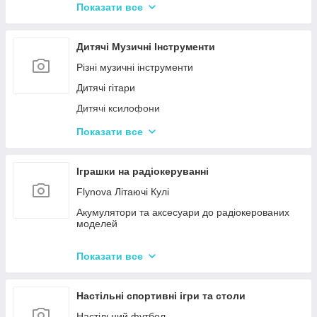
Конструктор для малюків з великими деталями
Показати все
Конструктори магнітні
Тривимірні пазли-конструктори
Дитячі Музичні Інструменти
Металеві конструктори
Різні музичні інструменти
Дитячі гітари
Дитячі ксилофони
Дитячі Синтезатори та Піаніно
Показати все
Дитячі барабани
Іграшки на радіокеруванні
Flynova Літаючі Кулі
Акумулятори та аксесуари до радіокерованих
моделей
Машинки на радіокеруванні
Показати все
Радіокеровані іграшкові крани, екскаватори
Настільні спортивні ігри та столи
Настільний футбол