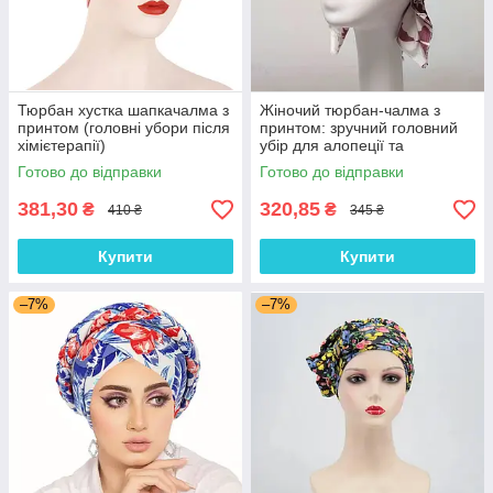
Тюрбан хустка шапкачалма з
Жіночий тюрбан-чалма з
принтом (головні убори після
принтом: зручний головний
хімієтерапії)
убір для алопеції та
відновлення після
Готово до відправки
Готово до відправки
хімієтерапії
381,30
320,85
₴
₴
410 ₴
345 ₴
Купити
Купити
–7%
–7%