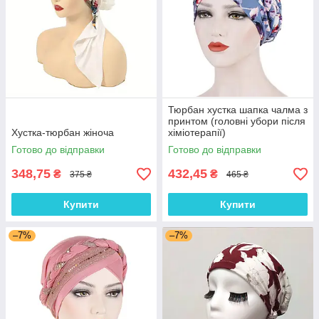
Тюрбан хустка шапка чалма з
принтом (головні убори після
Хустка-тюрбан жіноча
хіміотерапії)
Готово до відправки
Готово до відправки
348,75
432,45
₴
₴
375 ₴
465 ₴
Купити
Купити
–7%
–7%