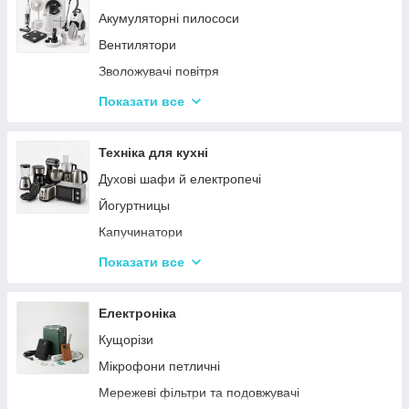
Акумуляторні пилососи
Тарілки
Вентилятори
Зволожувачі повітря
Пральні машинки
Показати все
Ваги підлогові
Набори для грумінгу
Техніка для кухні
Машинки для видалення ковтунців
Духові шафи й електропечі
Праски
Йогуртницы
Отпариватели
Капучинатори
Пилососи
Інша дрібна техніка
Показати все
Чопери та подрібнювачі
Сендвічниці та бутербродниці
Електроніка
Соковичавниці
Кущорізи
Мультиварки та скороварки
Мікрофони петличні
Міксери
Мережеві фільтри та подовжувачі