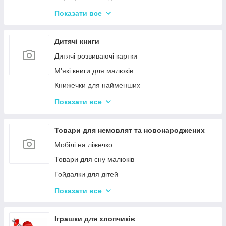
Іграшки з музичними ефектами
Показати все
Мозаїка для дітей
Машинки іграшкові для дітей
Дитячі книги
Дитяче кермо
Дитячі розвиваючі картки
Іграшка Неваляшка
М'які книги для малюків
Каталки з ручкою і на мотузочці
Книжечки для найменших
Розвиваючі килимки
Книги з наклейками
Показати все
Іграшки для ванної та купання малюків
Книжки для дошкільнят
Магнітна риболовля для дітей
Книги для дітей початкових класів
Товари для немовлят та новонароджених
Стрибуни для дітей
Книги для підлітків
Мобілі на ліжечко
Енциклопедії для дітей
Товари для сну малюків
Гойдалки для дітей
Дитячі горщики
Показати все
Брязкальця, підвіски
Розвиваючі килимки для немовлят
Іграшки для хлопчиків