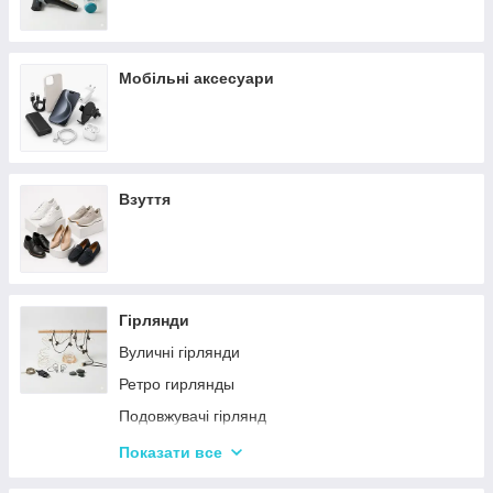
Мобільні аксесуари
Взуття
Гірлянди
Вуличні гірлянди
Ретро гирлянды
Подовжувачі гірлянд
Хатні гірлянди
Показати все
LED стрічки