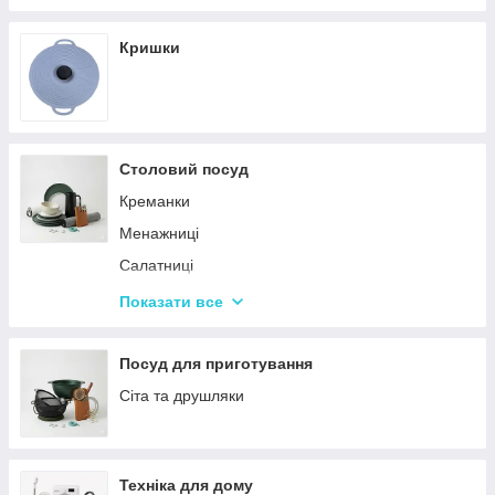
Кришки
Столовий посуд
Креманки
Менажниці
Салатниці
Сітки та кошики для фрі
Показати все
Страви
Посуд для дітей
Посуд для приготування
Сервізи
Сіта та друшляки
Столове приладдя
Столові сервізи
Техніка для дому
Бульйонниці