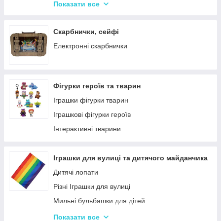
Крейда для Малювання
Насоси для матрасів та гумових виробів
Показати все
Художня творчість
Надувні іграшки для басейну та купання
Рукоділля
Надувні матраци
Скарбнички, сейфі
Валіза для малювання
Дитячі надувні басейни
Електронні скарбнички
Пальчикові фарби
Надувні Круги та Плотики для плавання
Фігурки героїв та тварин
Іграшки фігурки тварин
Іграшкові фігурки героїв
Інтерактивні тварини
Іграшки для вулиці та дитячого майданчика
Дитячі лопати
Різні Іграшки для вулиці
Мильні бульбашки для дітей
Гойдалки для дітей
Показати все