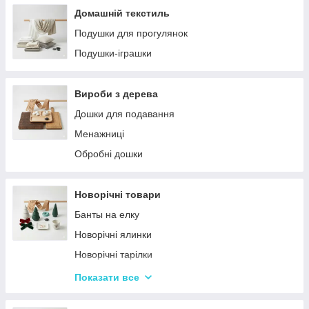
Домашній текстиль
Подушки для прогулянок
Подушки-іграшки
Вироби з дерева
Дошки для подавання
Менажниці
Обробні дошки
Новорічні товари
Банты на елку
Новорічні ялинки
Новорічні тарілки
Новорічні фігурки та статуетки
Показати все
Новорічні чашки