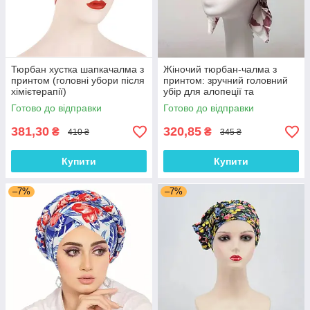
Тюрбан хустка шапкачалма з
Жіночий тюрбан-чалма з
принтом (головні убори після
принтом: зручний головний
хімієтерапії)
убір для алопеції та
відновлення після
Готово до відправки
Готово до відправки
хімієтерапії
381,30
320,85
₴
₴
410 ₴
345 ₴
Купити
Купити
–7%
–7%