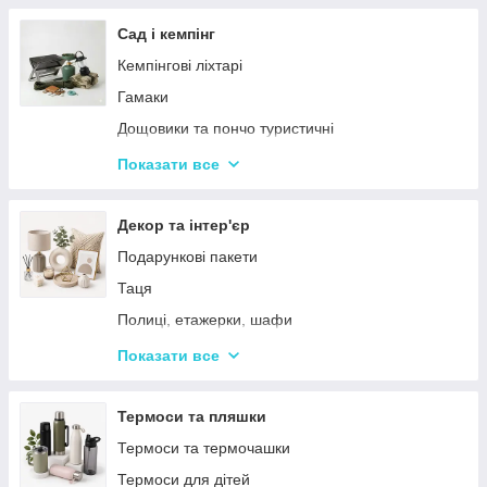
Тримери
Стайлери
Сад і кемпінг
Плойки
Кемпінгові ліхтарі
Машинки для стриження
Гамаки
Воскоплави
Дощовики та пончо туристичні
Лампи для манікюр
Садове освітлення
Показати все
Епілятори
Світлодіодні ліхтарі
Електробритви
Термосумки
Декор та інтер'єр
Фени
Туристичні інструменти та набори
Подарункові пакети
Гофре та випрямлячі для волосся
Туристичні нагрівачі
Таця
Ручні масажери для тіла
Туристичні плити
Полиці, етажерки, шафи
Аксесуари
Серветки сервірувальні
Показати все
Решітки
Тортівниці
Мангали
Сміттєві відра
Термоси та пляшки
Набори для пікніка
Новогодний декор
Термоси та термочашки
Туристичні килимки
Декоративні таці
Термоси для дітей