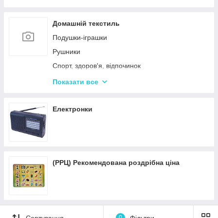
Пісочні набори
Гірки для дитячого майданчика
Домашній текстиль
Зимові іграшки для вулиці
Подушки-іграшки
Повітряні змії
Рушники
Спорт, здоров'я, відпочинок
Навушники та гарнітура
Показати все
Краса та здоров'я
Все для кухні
Електронки
Автотовары
Подушки для спини
Подушки для подорожей
(РРЦ) Рекомендована роздрібна ціна
Сортування
0
Фільтри