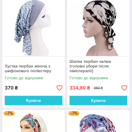
Шапка тюрбан чалма
Хустка-тюрбан жіноча з
(головні убори після
шифонового поліестеру
хіміотерапії)
Готово до відправки
Готово до відправки
370
334,80
₴
₴
360 ₴
Купити
Купити
–7%
–7%