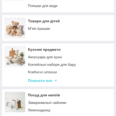
Палатки
Цукерки
Пляшки для води
Каремати та туристичні килимки
Тримачі для паперових рушників
Меблі для кемпінгу
Серветниці
Товари для дітей
Спальні мішки
Годинник настінний
М'які іграшки
Туристические души
Меблі
Садові та пляжні парасольки
Пепельниці
Кухонні предмети
Підсвічники
Аксесуари для кухні
Вази для квітів
Коктейльні набори для бару
Статуетки
Ковбасні шприци
Кухонні підставки
Показати все
Сушарки для посуду
Терки
Посуд для напоїв
Набори для спецій
Заварювальні чайники
Ємності для зберігання
Лимонадниці