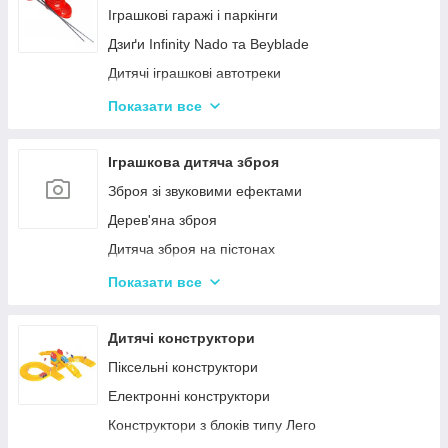
Нічні світильники для немовлят
Іграшкові гаражі і паркінги
Дитячий посуд
Дзиґи Infinity Nado та Beyblade
Дитяча гігієна та догляд
Дитячі іграшкові автотреки
Дитяча безпека
Іграшкова залізниця та потяги
Показати все
Соски, пустушки, прорізувачі
Іграшкові машинки
Дитячий іграшковий інструмент
Іграшкова дитяча зброя
Іграшкові роботи-трансформери
Зброя зі звуковими ефектами
Ігрові рольові набори для хлопчиків
Дерев'яна зброя
Дитяча зброя на пістонах
Дитячі водяні пістолети, автомати
Показати все
Дитячі іграшкові автомати на пульках
Дитячі іграшкові луки, стріли, арбалети
Дитячі конструктори
Іграшкові пістолети
Піксельні конструктори
Дитячі пістолети, гвинтівки з м'якими кулями
Електронні конструктори
Конструктори з блоків типу Лего