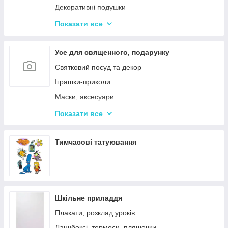
Декоративні подушки
Дитячі парасольки
Показати все
Значки і брелоки
Усе для священного, подарунку
Святковий посуд та декор
Іграшки-приколи
Маски, аксесуари
Повітряні кульки
Показати все
Подарункова упаковка
Фоторамки і фотоальбоми
Тимчасові татуювання
Новорічні іграшки та товари
Шкільне приладдя
Плакати, розклад уроків
Ланчбоксі, термоси, пляшечки