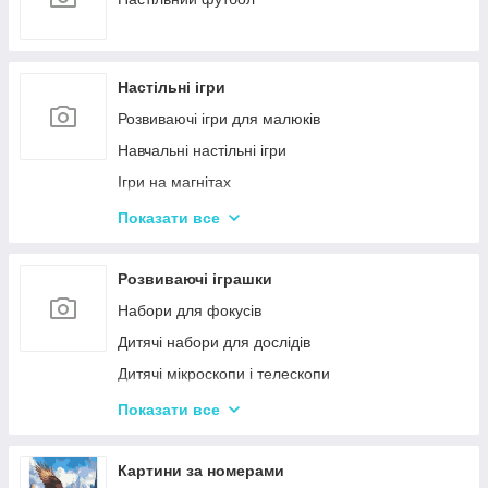
Настільні ігри
Розвиваючі ігри для малюків
Навчальні настільні ігри
Ігри на магнітах
Ігри-бродилки
Показати все
Дуплет і Мемо
Крокодил
Розвиваючі іграшки
Аліас Або Скажи Інакше
Набори для фокусів
Гра Хто Я?
Дитячі набори для дослідів
Вікторина
Дитячі мікроскопи і телескопи
Твістер
Розвиваючі Магніти для дітей
Показати все
Карткові настільні ігри
Пазли
Ігри типу Дженга
Дитячі ноутбуки, планшети
Картини за номерами