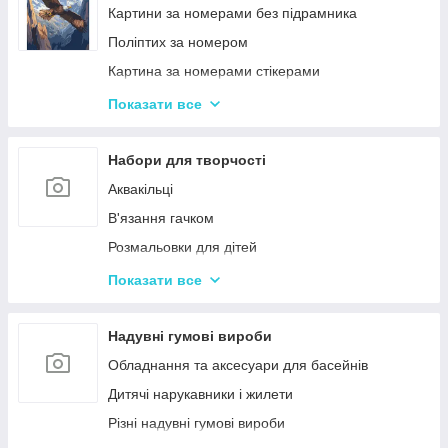
Ігри-головоломки
Інтерактивні розмовляючі плакати
Картини за номерами без підрамника
Дитяче Лото і Доміно
Спіннери
Поліптих за номером
Гра Морський Бій
Картина за номерами стікерами
Різні Настільні ігри
Алмазна Мозаїка за номерами
Показати все
Єрудит (скрабл)
Картині для дерева
Монополія - настільна гра
Стандартні картини за номерами
Набори для творчості
Мафія
Розпис по полотну
Аквакільці
Шахи і Шашки
Полотна з Підрамником
В'язання гачком
Набори для гри в покер
Алмазна мозаїка для дітей
Розмальовки для дітей
Карткові ігри для дорослих 18+
Акрилові фарби
Показати все
Вишивка хрестиком
Гравюра для дітей
Надувні гумові вироби
Кінетичний пісок
Обладнання та аксесуари для басейнів
Дитячий Пластилін
Дитячі нарукавники і жилети
Декупаж
Різні надувні гумові вироби