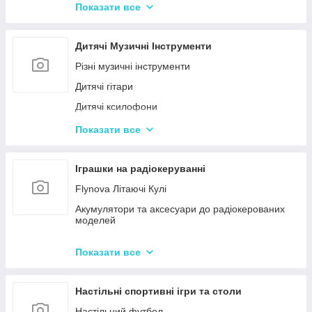
Конструктор для малюків з великими деталями
Показати все
Конструктори магнітні
Тривимірні пазли-конструктори
Дитячі Музичні Інструменти
Металеві конструктори
Різні музичні інструменти
Дитячі гітари
Дитячі ксилофони
Дитячі Синтезатори та Піаніно
Показати все
Дитячі барабани
Іграшки на радіокеруванні
Flynova Літаючі Кулі
Акумулятори та аксесуари до радіокерованих
моделей
Машинки на радіокеруванні
Показати все
Радіокеровані іграшкові крани, екскаватори
Настільні спортивні ігри та столи
Настільний футбол