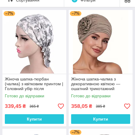
–7%
–7%
Жіноча шапка-тюрбан
Жіноча шапка-чалма з
(чалма) з квітковим принтом |
декоративною квіткою —
Головний убір після
ошатний трикотажний
хіміотерапії, при алопеції |
тюрбан, колір Кава з
Готово до відправки
Готово до відправки
Літня хустка на голову
молоком
339,45
358,05
₴
₴
365 ₴
385 ₴
Купити
Купити
–7%