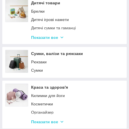
Столовий посуд
Дитячі товари
Хвойні гірлянди
Брелки
Дитячі ігрові намети
Дитячі сумки та гаманці
Дитячі фотокамери
Показати все
Ланчбокси
Сумки, валізи та рюкзаки
Рюкзаки
Сумки
Краса та здоров'я
Килимки для йоги
Косметички
Органайзер
Косметичні дзеркала
Показати все