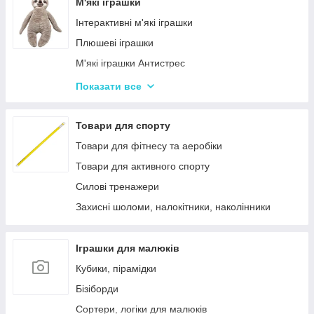
Лялькові будиночки
М'які іграшки
Візочки для ляльок
Інтерактивні м'які іграшки
Ліжечка для ляльок
Плюшеві іграшки
Одяг та аксесуари для Ляльок
М'які іграшки Антистрес
Іграшки для лялькового театру
Показати все
М'які іграшки персонажі Мультфільмів
Товари для спорту
Товари для фітнесу та аеробіки
Товари для активного спорту
Силові тренажери
Захисні шоломи, налокітники, наколінники
Іграшки для малюків
Кубики, пірамідки
Бізіборди
Сортери, логіки для малюків