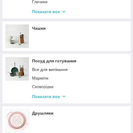
Набори кухонних ножів і лопаток
Глечики
Маслянки
Склянки
Показати все
Пляшки для олії
Чарки
Келихи
Чашки
Посуд для готування
Все для випікання
Марміти
Сковорідки
Ківші
Показати все
Кастрюли
Друшляки