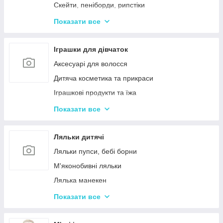
Дерев'яні дитячі конструктори
Скейти, пеніборди, рипстіки
Різні дерев'яні іграшки
Каталки та толокари
Показати все
Дерев'яні сортери і логіки
Біговели для дітей
Іграшки для дівчаток
Аксесуарі для волосся
Дитяча косметика та прикраси
Іграшкові продукти та їжа
Іграшковий посуд
Показати все
Дитячі ігрови набори побутової техніки
Дитячі ігрові набори для прибирання
Ляльки дитячі
Дитячі рольові набори лікаря
Ляльки пупси, бебі борни
Дитячий ігровий набір кухня
М'яконобивні ляльки
Дитячий ігровий магазин, касса
Лялька манекен
Іграшковий салон краси, трюмо
Барбі та схожі ляльки
Показати все
Маленькі дитячі ляльки