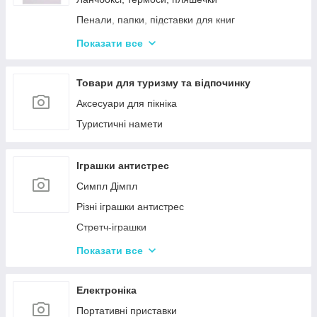
Пенали, папки, підставки для книг
Фарбі, пензлики, альбоми
Показати все
Ручки, олівці, фломастери, маркери
Зошити, блокноти, щоденники, обкладинки
Товари для туризму та відпочинку
Наклейки, стікери, закладки
Аксесуари для пікніка
Кольоровий папір, картон, клей
Туристичні намети
Гумка, стругачки, ножиці, коректор, гумки для
гришів
Іграшки антистрес
Циркулі, лінійки, трафарети
Симпл Дімпл
Художні аксесуари та інструменти
Різні іграшки антистрес
Стретч-іграшки
Іграшки Pop it
Показати все
Слайми та лизуни
Електроніка
Портативні приставки