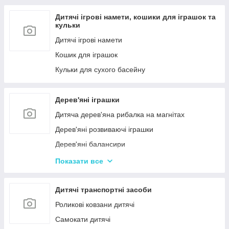
Дитячі ігрові намети, кошики для іграшок та
кульки
Дитячі ігрові намети
Кошик для іграшок
Кульки для сухого басейну
Дерев'яні іграшки
Дитяча дерев'яна рибалка на магнітах
Дерев'яні розвиваючі іграшки
Дерев'яні балансири
Дерев'яні пазли для дорослих
Показати все
Дерев'яні дитячі пазли
Дерев'яні іграшки-лабіринти
Дитячі транспортні засоби
Дерев'яні іграшкові кубики, пірамідки
Роликові ковзани дитячі
Дерев'яні іграшки-шнурівки
Самокати дитячі