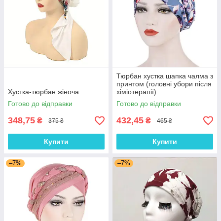
Тюрбан хустка шапка чалма з
принтом (головні убори після
Хустка-тюрбан жіноча
хіміотерапії)
Готово до відправки
Готово до відправки
348,75
432,45
₴
₴
375 ₴
465 ₴
Купити
Купити
–7%
–7%