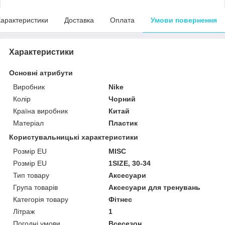
арактеристики
Доставка
Оплата
Умови повернення
Характеристики
Основні атрибути
Виробник
Nike
Колір
Чорний
Країна виробник
Китай
Матеріал
Пластик
Користувальницькі характеристики
Pозмір EU
MISC
Pозмір EU
1SIZE, 30-34
Тип товару
Аксесуари
Група товарів
Аксесуари для тренувань
Категорія товару
Фітнес
Літраж
1
Погодні умови
Всесезон