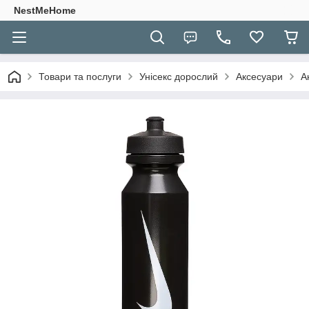
NestMeHome
Товари та послуги
Унісекс дорослий
Аксесуари
А