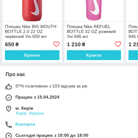
Пляшка Nike BIG MOUTH
Пляшка Nike REFUEL
Пля
BOTTLE 2.0 22 OZ
BOTTLE 32 OZ рожевий
BOTT
червоний Уні 650 мл
Уні 946 мл
946 
N.000.0042.694.22
N.100.7667.634.32
650
1 210
1 2
₴
₴
Купити
Купити
Про нас
97% позитивних з 103 відгуків за рік
Працює з 15.04.2024
м. Хирів
Хирів, Україна
Контакти
Сьогодні працює з 10:00 до 18:00