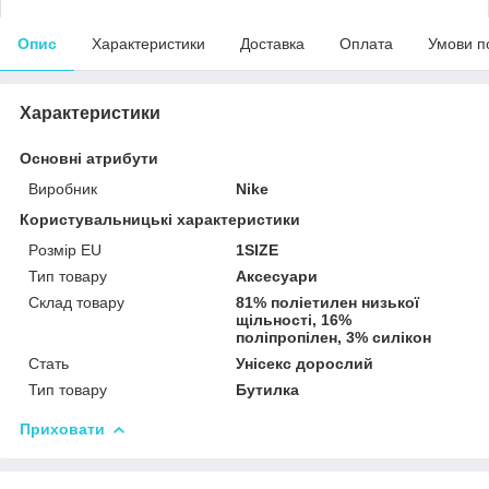
Опис
Характеристики
Доставка
Оплата
Умови п
Характеристики
Основні атрибути
Виробник
Nike
Користувальницькі характеристики
Pозмір EU
1SIZE
Тип товару
Аксесуари
Склад товару
81% поліетилен низької
щільності, 16%
поліпропілен, 3% силікон
Стать
Унісекс дорослий
Тип товару
Бутилка
Приховати