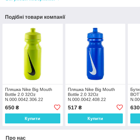
Подібні товари компанії
Пляшка Nike Big Mouth
Пляшка Nike Big Mouth
Бути
Bottle 2.0 32Oz
Bottle 2.0 32Oz
BOTT
N.000.0042.306.22
N.000.0042.408.22
N.00
650
517
630
₴
₴
Купити
Купити
Про нас