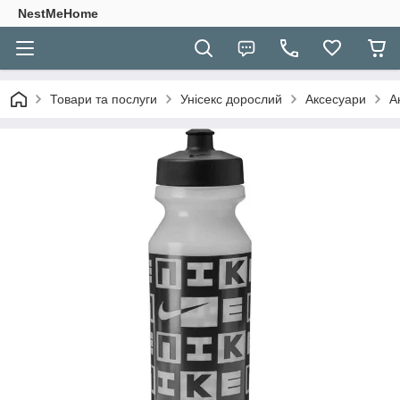
NestMeHome
Товари та послуги
Унісекс дорослий
Аксесуари
А