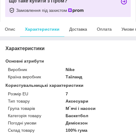
Що таке купити з Пром?
Замовлення під захистом
Опис
Характеристики
Доставка
Оплата
Умови 
Характеристики
Основні атрибути
Виробник
Nike
Країна виробник
Таїланд
Користувальницькі характеристики
Pозмір EU
7
Тип товару
Аксесуари
Група товарів
М`ячі і насоси
Категорія товару
Баскетбол
Погодні умови
Демісезон
Склад товару
100% гума