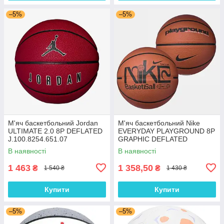
–5%
–5%
М'яч баскетбольний Jordan
М'яч баскетбольний Nike
ULTIMATE 2.0 8P DEFLATED
EVERYDAY PLAYGROUND 8P
J.100.8254.651.07
GRAPHIC DEFLATED
N.100.4371.810.07
В наявності
В наявності
1 463
1 358,50
₴
₴
1 540 ₴
1 430 ₴
Купити
Купити
–5%
–5%