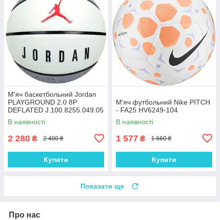
М'яч баскетбольний Jordan
PLAYGROUND 2.0 8P
М'яч футбольний Nike PITCH
DEFLATED J.100.8255.049.05
- FA25 HV6249-104
В наявності
В наявності
2 280
1 577
₴
₴
2 400 ₴
1 660 ₴
Купити
Купити
Показати ще
Про нас