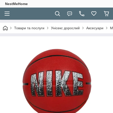
NestMeHome
Товари та послуги
Унісекс дорослий
Аксесуари
М