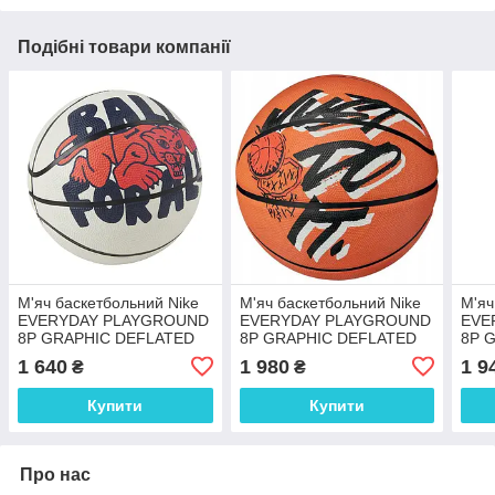
Подібні товари компанії
М'яч баскетбольний Nike
М'яч баскетбольний Nike
М'яч
EVERYDAY PLAYGROUND
EVERYDAY PLAYGROUND
EVE
8P GRAPHIC DEFLATED
8P GRAPHIC DEFLATED
8P 
N.100.4371.063.05
N.100.4371.877.05
N.10
1 640
1 980
1 9
₴
₴
Купити
Купити
Про нас