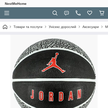
NestMeHome
Товари та послуги
Унісекс дорослий
Аксесуари
М