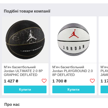
Подібні товари компанії
М'яч баскетбольний
М'яч баскетбольний
М'яч
Jordan ULTIMATE 2.0 8P
Jordan PLAYGROUND 2.0
PLA
GRAPHIC DEFLATED
8P DEFLATED
JAM
OLIVE J.100.8257.057.07
J.100.8255.049.07
N.10
1 427
1 700
1 1
₴
₴
Купити
Купити
Про нас