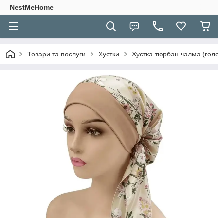
NestMeHome
Товари та послуги
Хустки
Хустка тюрбан чалма (голов