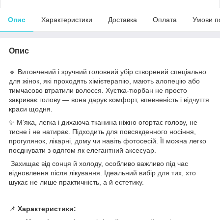
Опис
Характеристики
Доставка
Оплата
Умови п
Опис
🔹 Витончений і зручний головний убір створений спеціально
для жінок, які проходять хімієтерапію, мають алопецію або
тимчасово втратили волосся. Хустка-тюрбан не просто
закриває голову — вона дарує комфорт, впевненість і відчуття
краси щодня.
✨ М’яка, легка і дихаюча тканина ніжно огортає голову, не
тисне і не натирає. Підходить для повсякденного носіння,
прогулянок, лікарні, дому чи навіть фотосесій. Її можна легко
поєднувати з одягом як елегантний аксесуар.
Захищає від сонця й холоду, особливо важливо під час
відновлення після лікування. Ідеальний вибір для тих, хто
шукає не лише практичність, а й естетику.
📌
Характеристики: