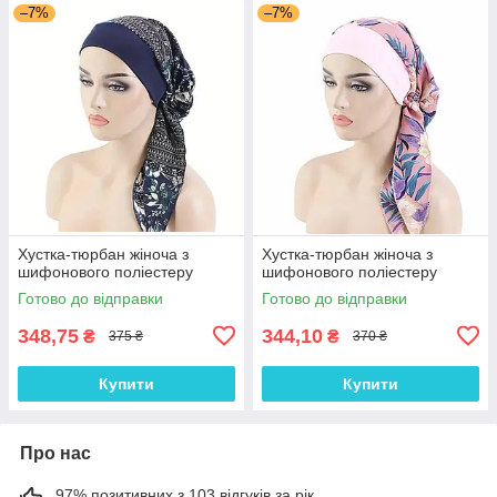
–7%
–7%
Хустка-тюрбан жіноча з
Хустка-тюрбан жіноча з
шифонового поліестеру
шифонового поліестеру
Готово до відправки
Готово до відправки
348,75
344,10
₴
₴
375 ₴
370 ₴
Купити
Купити
Про нас
97% позитивних з 103 відгуків за рік