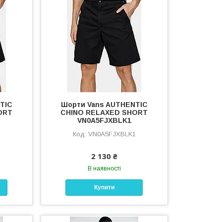
TIC
Шорти Vans AUTHENTIC
ORT
CHINO RELAXED SHORT
VN0A5FJXBLK1
1
VN0A5FJXBLK1
2 130 ₴
В наявності
Купити