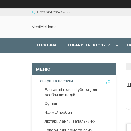
+380 (95) 235-19-56
NestMeHome
ГОЛОВНА
ТОВАРИ ТА ПОСЛУГИ
П
Товари та послуги
Ш
Елегантні головні убори для
особливих подій
Хустки
Чалма/Тюрбан
Ліхтарі, лампи, запальнички
Товари для дому та саду