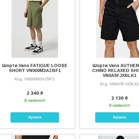
Шорти Vans FATIGUE LOOSE
Шорти Vans AUTHEN
SHORT VN000M3AZBF1
CHINO RELAXED SH
VN0A5FJXBLK1
VN000M3AZBF1
VN0A5FJXBLK
2 340 ₴
2 130 ₴
В наявності
В наявності
Купити
Купити