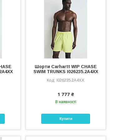
CHASE
Шорти Carhartt WIP CHASE
2A4XX
SWIM TRUNKS I026235.2A4XX
I026235.2A4XX
1 777 ₴
В наявності
Купити