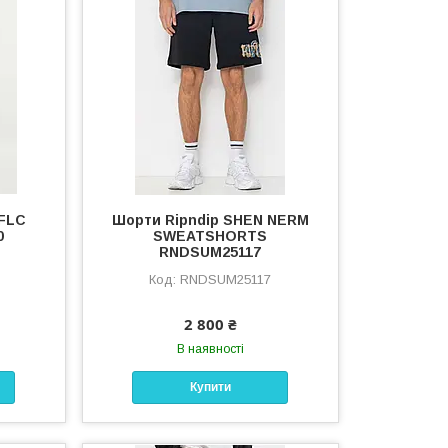
 FLC
Шорти Ripndip SHEN NERM
0
SWEATSHORTS
RNDSUM25117
RNDSUM25117
2 800 ₴
В наявності
Купити