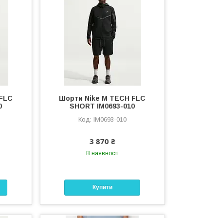
 FLC
Шорти Nike M TECH FLC
0
SHORT IM0693-010
IM0693-010
3 870 ₴
В наявності
Купити