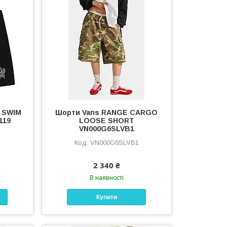
O SWIM
Шорти Vans RANGE CARGO
119
LOOSE SHORT
VN000G6SLVB1
VN000G6SLVB1
2 340 ₴
В наявності
Купити