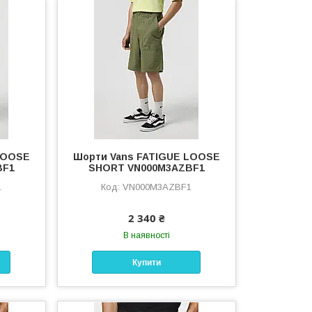
LOOSE
Шорти Vans FATIGUE LOOSE
BF1
SHORT VN000M3AZBF1
1
VN000M3AZBF1
2 340 ₴
В наявності
Купити