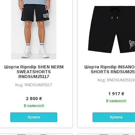
Шорти Ripndip SHEN NERM
Шорти Ripndip INSAN
SWEATSHORTS
SHORTS RNDSUM25
RNDSUM25117
RNDSUM25119
RNDSUM25117
1 917 ₴
2 800 ₴
В наявності
В наявності
Купити
Купити