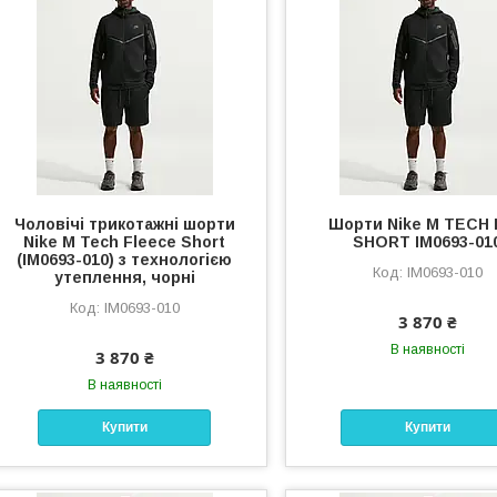
Чоловічі трикотажні шорти
Шорти Nike M TECH
Nike M Tech Fleece Short
SHORT IM0693-01
(IM0693-010) з технологією
IM0693-010
утеплення, чорні
IM0693-010
3 870 ₴
В наявності
3 870 ₴
В наявності
Купити
Купити