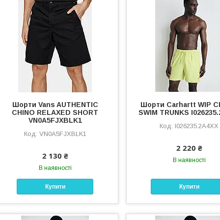
Шорти Vans AUTHENTIC
Шорти Carhartt WIP 
CHINO RELAXED SHORT
SWIM TRUNKS I026235.
VN0A5FJXBLK1
I026235.2A4XX
VN0A5FJXBLK1
2 220 ₴
2 130 ₴
В наявності
В наявності
Купити
Купити