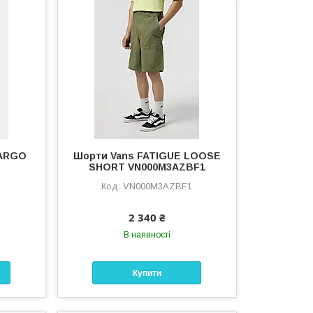
CARGO
Шорти Vans FATIGUE LOOSE
SHORT VN000M3AZBF1
VN000M3AZBF1
1
2 340 ₴
В наявності
Купити