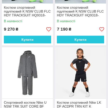
Костюм спортивний
Костюм спортивний
підлітковий K NSW CLUB FLC
підлітковий K NSW CLUB FLC
HDY TRACKSUIT HQ9318-
HDY TRACKSUIT HQ9318-
010 Nike L Чорний HQ9318-
010 Nike L Чорний HQ9318-
В наявності
В наявності
010
010
9 270
7 190
₴
₴
Купити
Купити
Спортивний костюм Nike U
Костюм спортивний Nike LK
NSW TRK SUIT CORE BF
DF ACDPR TRN KIT K