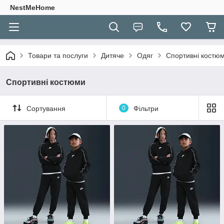
NestMeHome
Товари та послуги
Дитяче
Одяг
Спортивні костю
Спортивні костюми
Сортування
0
Фільтри