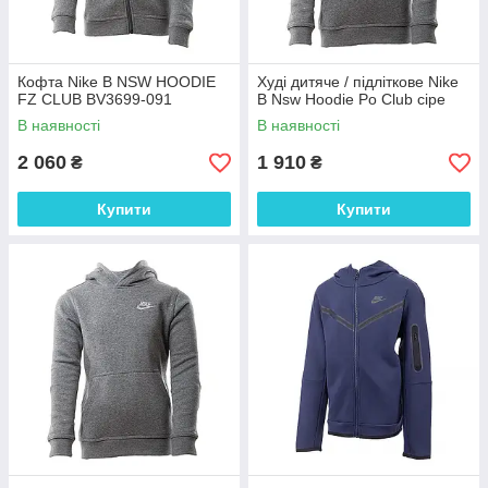
Кофта Nike B NSW HOODIE
Худі дитяче / підліткове Nike
FZ CLUB BV3699-091
B Nsw Hoodie Po Club сіре
В наявності
В наявності
2 060
1 910
₴
₴
Купити
Купити