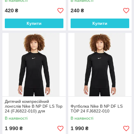
В наявності
В наявності
420
240
₴
₴
Купити
Купити
Дитячий компресійний
лонгслів Nike B NP DF LS Top
Футболка Nike B NP DF LS
24 (FJ6822-010) для
TOP 24 FJ6822-010
тренувань, чорний
В наявності
В наявності
1 990
1 990
₴
₴