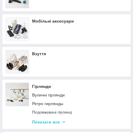
Мобільні аксесуари
Взуття
Гірлянди
Вуличні гірлянди
Ретро гирлянды
Подовжувачі гірлянд
Хатні гірлянди
Показати все
LED стрічки