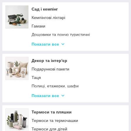
Тримери
Стайлери
Сад і кемпінг
Плойки
Кемпінгові ліхтарі
Машинки для стриження
Гамаки
Воскоплави
Дощовики та пончо туристичні
Лампи для манікюр
Садове освітлення
Показати все
Епілятори
Світлодіодні ліхтарі
Електробритви
Термосумки
Декор та інтер'єр
Фени
Туристичні інструменти та набори
Подарункові пакети
Гофре та випрямлячі для волосся
Туристичні нагрівачі
Таця
Ручні масажери для тіла
Туристичні плити
Полиці, етажерки, шафи
Аксесуари
Серветки сервірувальні
Показати все
Решітки
Тортівниці
Мангали
Сміттєві відра
Термоси та пляшки
Набори для пікніка
Новогодний декор
Термоси та термочашки
Туристичні килимки
Декоративні таці
Термоси для дітей