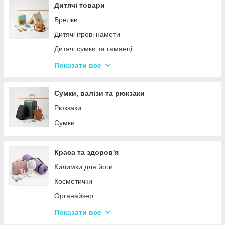
Столовий посуд
Дитячі товари
Хвойні гірлянди
Брелки
Дитячі ігрові намети
Дитячі сумки та гаманці
Дитячі фотокамери
Показати все
Ланчбокси
Сумки, валізи та рюкзаки
Рюкзаки
Сумки
Краса та здоров'я
Килимки для йоги
Косметички
Органайзер
Косметичні дзеркала
Показати все