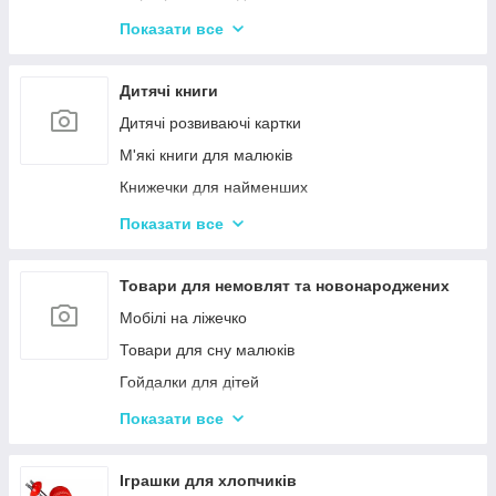
Іграшки з музичними ефектами
Показати все
Мозаїка для дітей
Машинки іграшкові для дітей
Дитячі книги
Дитяче кермо
Дитячі розвиваючі картки
Іграшка Неваляшка
М'які книги для малюків
Каталки з ручкою і на мотузочці
Книжечки для найменших
Розвиваючі килимки
Книги з наклейками
Показати все
Іграшки для ванної та купання малюків
Книжки для дошкільнят
Магнітна риболовля для дітей
Книги для дітей початкових класів
Товари для немовлят та новонароджених
Стрибуни для дітей
Книги для підлітків
Мобілі на ліжечко
Енциклопедії для дітей
Товари для сну малюків
Гойдалки для дітей
Дитячі горщики
Показати все
Брязкальця, підвіски
Розвиваючі килимки для немовлят
Іграшки для хлопчиків