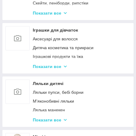
Дерев'яні дитячі конструктори
Скейти, пеніборди, рипстіки
Різні дерев'яні іграшки
Каталки та толокари
Показати все
Дерев'яні сортери і логіки
Біговели для дітей
Іграшки для дівчаток
Аксесуарі для волосся
Дитяча косметика та прикраси
Іграшкові продукти та їжа
Іграшковий посуд
Показати все
Дитячі ігрови набори побутової техніки
Дитячі ігрові набори для прибирання
Ляльки дитячі
Дитячі рольові набори лікаря
Ляльки пупси, бебі борни
Дитячий ігровий набір кухня
М'яконобивні ляльки
Дитячий ігровий магазин, касса
Лялька манекен
Іграшковий салон краси, трюмо
Барбі та схожі ляльки
Показати все
Маленькі дитячі ляльки