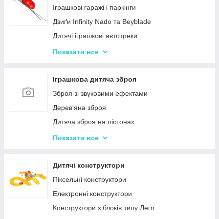
Нічні світильники для немовлят
Іграшкові гаражі і паркінги
Дитячий посуд
Дзиґи Infinity Nado та Beyblade
Дитяча гігієна та догляд
Дитячі іграшкові автотреки
Дитяча безпека
Іграшкова залізниця та потяги
Показати все
Соски, пустушки, прорізувачі
Іграшкові машинки
Дитячий іграшковий інструмент
Іграшкова дитяча зброя
Іграшкові роботи-трансформери
Зброя зі звуковими ефектами
Ігрові рольові набори для хлопчиків
Дерев'яна зброя
Дитяча зброя на пістонах
Дитячі водяні пістолети, автомати
Показати все
Дитячі іграшкові автомати на пульках
Дитячі іграшкові луки, стріли, арбалети
Дитячі конструктори
Іграшкові пістолети
Піксельні конструктори
Дитячі пістолети, гвинтівки з м'якими кулями
Електронні конструктори
Конструктори з блоків типу Лего