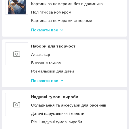
Ігри-головоломки
Інтерактивні розмовляючі плакати
Картини за номерами без підрамника
Дитяче Лото і Доміно
Спіннери
Поліптих за номером
Гра Морський Бій
Картина за номерами стікерами
Різні Настільні ігри
Алмазна Мозаїка за номерами
Показати все
Єрудит (скрабл)
Картині для дерева
Монополія - настільна гра
Стандартні картини за номерами
Набори для творчості
Мафія
Розпис по полотну
Аквакільці
Шахи і Шашки
Полотна з Підрамником
В'язання гачком
Набори для гри в покер
Алмазна мозаїка для дітей
Розмальовки для дітей
Карткові ігри для дорослих 18+
Акрилові фарби
Показати все
Вишивка хрестиком
Гравюра для дітей
Надувні гумові вироби
Кінетичний пісок
Обладнання та аксесуари для басейнів
Дитячий Пластилін
Дитячі нарукавники і жилети
Декупаж
Різні надувні гумові вироби