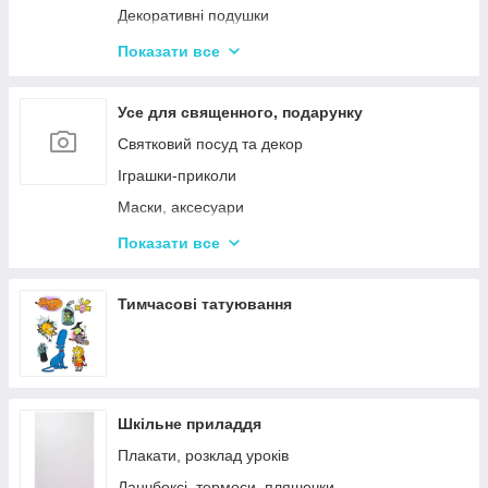
Декоративні подушки
Дитячі парасольки
Показати все
Значки і брелоки
Усе для священного, подарунку
Святковий посуд та декор
Іграшки-приколи
Маски, аксесуари
Повітряні кульки
Показати все
Подарункова упаковка
Фоторамки і фотоальбоми
Тимчасові татуювання
Новорічні іграшки та товари
Шкільне приладдя
Плакати, розклад уроків
Ланчбоксі, термоси, пляшечки