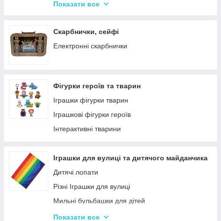
Крейда для Малювання
Насоси для матрасів та гумових виробів
Показати все
Художня творчість
Надувні іграшки для басейну та купання
Рукоділля
Надувні матраци
Скарбнички, сейфі
Валіза для малювання
Дитячі надувні басейни
Електронні скарбнички
Пальчикові фарби
Надувні Круги та Плотики для плавання
Фігурки героїв та тварин
Іграшки фігурки тварин
Іграшкові фігурки героїв
Інтерактивні тварини
Іграшки для вулиці та дитячого майданчика
Дитячі лопати
Різні Іграшки для вулиці
Мильні бульбашки для дітей
Гойдалки для дітей
Показати все