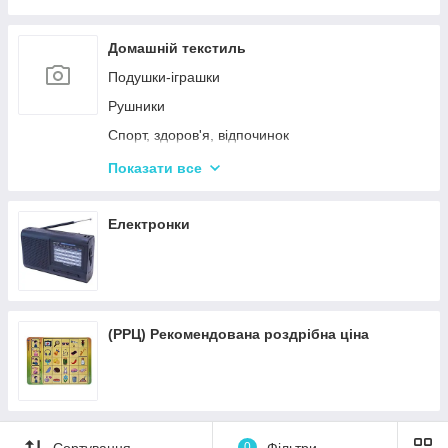
Пісочні набори
Гірки для дитячого майданчика
Домашній текстиль
Зимові іграшки для вулиці
Подушки-іграшки
Повітряні змії
Рушники
Спорт, здоров'я, відпочинок
Краса та здоров'я
Показати все
Все для кухні
Автотовары
Електронки
Подушки для спини
Подушки для подорожей
(РРЦ) Рекомендована роздрібна ціна
Сортування
0
Фільтри