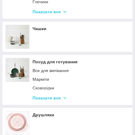
Набори кухонних ножів і лопаток
Глечики
Маслянки
Склянки
Показати все
Пляшки для олії
Чарки
Келихи
Чашки
Посуд для готування
Все для випікання
Марміти
Сковорідки
Ківші
Показати все
Кастрюли
Друшляки