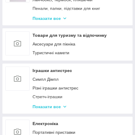
Пенали, папки, підставки для книг
Фарбі, пензлики, альбоми
Показати все
Ручки, олівці, фломастери, маркери
Зошити, блокноти, щоденники, обкладинки
Товари для туризму та відпочинку
Наклейки, стікери, закладки
Аксесуари для пікніка
Кольоровий папір, картон, клей
Туристичні намети
Гумка, стругачки, ножиці, коректор, гумки для
гришів
Іграшки антистрес
Циркулі, лінійки, трафарети
Симпл Дімпл
Художні аксесуари та інструменти
Різні іграшки антистрес
Стретч-іграшки
Іграшки Pop it
Показати все
Слайми та лизуни
Електроніка
Портативні приставки