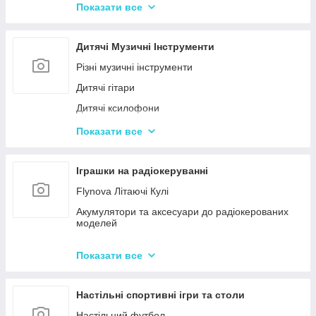
Конструктор для малюків з великими деталями
Показати все
Конструктори магнітні
Тривимірні пазли-конструктори
Дитячі Музичні Інструменти
Металеві конструктори
Різні музичні інструменти
Дитячі гітари
Дитячі ксилофони
Дитячі Синтезатори та Піаніно
Показати все
Дитячі барабани
Іграшки на радіокеруванні
Flynova Літаючі Кулі
Акумулятори та аксесуари до радіокерованих
моделей
Машинки на радіокеруванні
Показати все
Радіокеровані іграшкові крани, екскаватори
Настільні спортивні ігри та столи
Настільний футбол