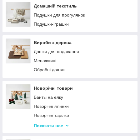
Домашній текстиль
Подушки для прогулянок
Подушки-іграшки
Вироби з дерева
Дошки для подавання
Менажниці
Обробні дошки
Новорічні товари
Банты на елку
Новорічні ялинки
Новорічні тарілки
Новорічні фігурки та статуетки
Показати все
Новорічні чашки