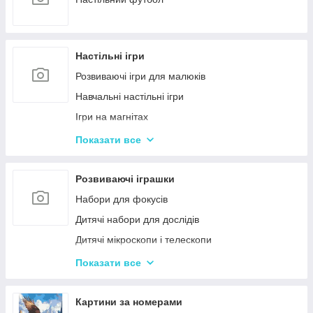
Настільні ігри
Розвиваючі ігри для малюків
Навчальні настільні ігри
Ігри на магнітах
Ігри-бродилки
Показати все
Дуплет і Мемо
Крокодил
Розвиваючі іграшки
Аліас Або Скажи Інакше
Набори для фокусів
Гра Хто Я?
Дитячі набори для дослідів
Вікторина
Дитячі мікроскопи і телескопи
Твістер
Розвиваючі Магніти для дітей
Показати все
Карткові настільні ігри
Пазли
Ігри типу Дженга
Дитячі ноутбуки, планшети
Картини за номерами