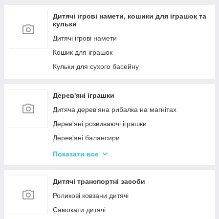
Дитячі ігрові намети, кошики для іграшок та
кульки
Дитячі ігрові намети
Кошик для іграшок
Кульки для сухого басейну
Дерев'яні іграшки
Дитяча дерев'яна рибалка на магнітах
Дерев'яні розвиваючі іграшки
Дерев'яні балансири
Дерев'яні пазли для дорослих
Показати все
Дерев'яні дитячі пазли
Дерев'яні іграшки-лабіринти
Дитячі транспортні засоби
Дерев'яні іграшкові кубики, пірамідки
Роликові ковзани дитячі
Дерев'яні іграшки-шнурівки
Самокати дитячі