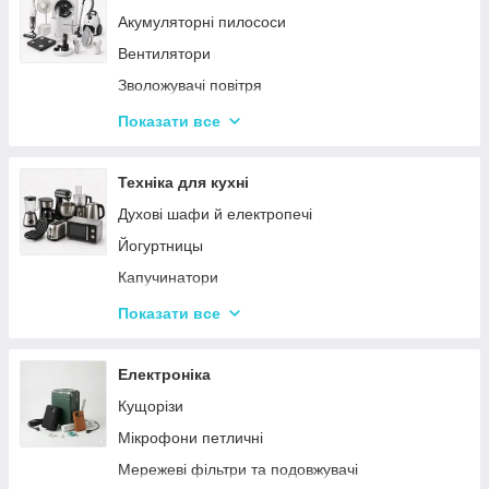
Акумуляторні пилососи
Тарілки
Вентилятори
Зволожувачі повітря
Пральні машинки
Показати все
Ваги підлогові
Набори для грумінгу
Техніка для кухні
Машинки для видалення ковтунців
Духові шафи й електропечі
Праски
Йогуртницы
Отпариватели
Капучинатори
Пилососи
Інша дрібна техніка
Показати все
Чопери та подрібнювачі
Сендвічниці та бутербродниці
Електроніка
Соковичавниці
Кущорізи
Мультиварки та скороварки
Мікрофони петличні
Міксери
Мережеві фільтри та подовжувачі