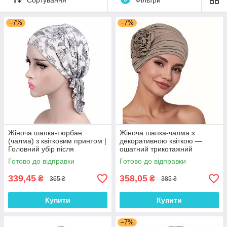
–7%
–7%
Жіноча шапка-тюрбан
Жіноча шапка-чалма з
(чалма) з квітковим принтом |
декоративною квіткою —
Головний убір після
ошатний трикотажний
хіміотерапії, при алопеції |
тюрбан, колір Кава з
Готово до відправки
Готово до відправки
Літня хустка на голову
молоком
339,45
358,05
₴
₴
365 ₴
385 ₴
Купити
Купити
–7%