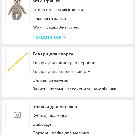
Лялькові будиночки
М'які іграшки
Візочки для ляльок
Інтерактивні м'які іграшки
Ліжечка для ляльок
Плюшеві іграшки
Одяг та аксесуари для Ляльок
М'які іграшки Антистрес
Іграшки для лялькового театру
Показати все
М'які іграшки персонажі Мультфільмів
Товари для спорту
Товари для фітнесу та аеробіки
Товари для активного спорту
Силові тренажери
Захисні шоломи, налокітники, наколінники
Іграшки для малюків
Кубики, пірамідки
Бізіборди
Сортери, логіки для малюків