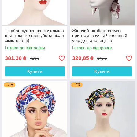
Тюрбан хустка шапкачалма з
Жіночий тюрбан-чалма з
принтом (головні убори після
принтом: зручний головний
хімієтерапії)
убір для алопеції та
відновлення після
Готово до відправки
Готово до відправки
хімієтерапії
381,30
320,85
₴
₴
410 ₴
345 ₴
Купити
Купити
–7%
–7%