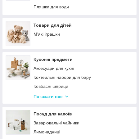
Палатки
Цукерки
Пляшки для води
Каремати та туристичні килимки
Тримачі для паперових рушників
Меблі для кемпінгу
Серветниці
Товари для дітей
Спальні мішки
Годинник настінний
М'які іграшки
Туристические души
Меблі
Садові та пляжні парасольки
Пепельниці
Кухонні предмети
Підсвічники
Аксесуари для кухні
Вази для квітів
Коктейльні набори для бару
Статуетки
Ковбасні шприци
Кухонні підставки
Показати все
Сушарки для посуду
Терки
Посуд для напоїв
Набори для спецій
Заварювальні чайники
Ємності для зберігання
Лимонадниці