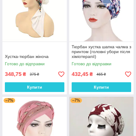
Тюрбан хустка шапка чалма з
принтом (головні убори після
Хустка-тюрбан жіноча
хіміотерапії)
Готово до відправки
Готово до відправки
348,75
432,45
₴
₴
375 ₴
465 ₴
Купити
Купити
–7%
–7%