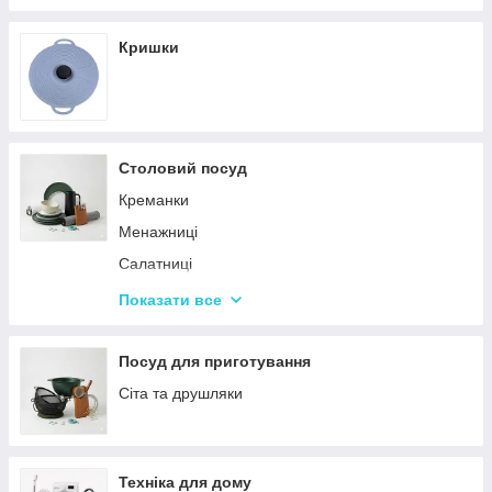
Кришки
Столовий посуд
Креманки
Менажниці
Салатниці
Сітки та кошики для фрі
Показати все
Страви
Посуд для дітей
Посуд для приготування
Сервізи
Сіта та друшляки
Столове приладдя
Столові сервізи
Техніка для дому
Бульйонниці