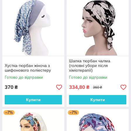
Шапка тюрбан чалма
Хустка-тюрбан жіноча з
(головні убори після
шифонового поліестеру
хіміотерапії)
Готово до відправки
Готово до відправки
370
334,80
₴
₴
360 ₴
Купити
Купити
–7%
–7%