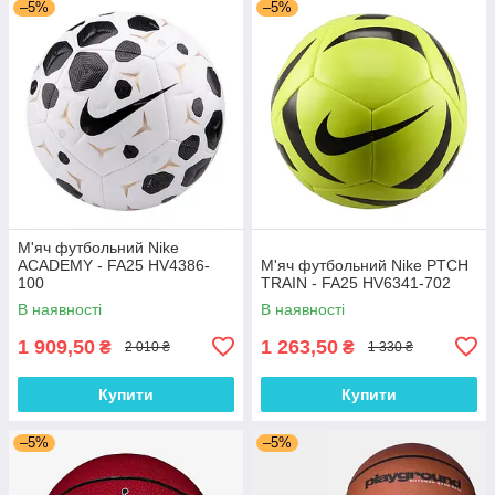
–5%
–5%
М'яч футбольний Nike
ACADEMY - FA25 HV4386-
М'яч футбольний Nike PTCH
100
TRAIN - FA25 HV6341-702
В наявності
В наявності
1 909,50
1 263,50
₴
₴
2 010 ₴
1 330 ₴
Купити
Купити
–5%
–5%