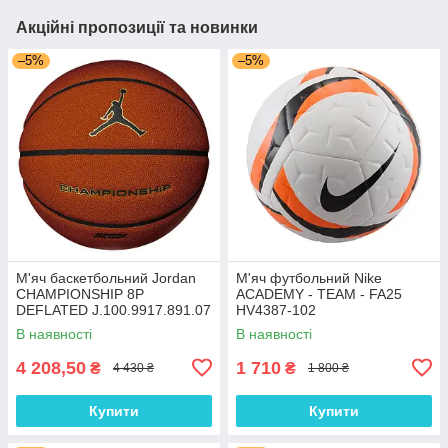
Акційні пропозиції та новинки
–5%
–5%
М'яч баскетбольний Jordan
М'яч футбольний Nike
CHAMPIONSHIP 8P
ACADEMY - TEAM - FA25
DEFLATED J.100.9917.891.07
HV4387-102
В наявності
В наявності
4 208,50
1 710
₴
₴
4 430 ₴
1 800 ₴
Купити
Купити