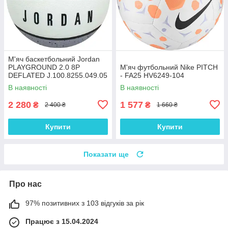
М'яч баскетбольний Jordan
PLAYGROUND 2.0 8P
М'яч футбольний Nike PITCH
DEFLATED J.100.8255.049.05
- FA25 HV6249-104
В наявності
В наявності
2 280
1 577
₴
₴
2 400 ₴
1 660 ₴
Купити
Купити
Показати ще
Про нас
97% позитивних з 103 відгуків за рік
Працює з 15.04.2024