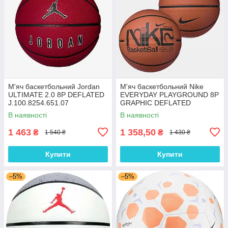
М'яч баскетбольний Jordan
М'яч баскетбольний Nike
ULTIMATE 2.0 8P DEFLATED
EVERYDAY PLAYGROUND 8P
J.100.8254.651.07
GRAPHIC DEFLATED
N.100.4371.810.07
В наявності
В наявності
1 463
1 358,50
₴
₴
1 540 ₴
1 430 ₴
Купити
Купити
–5%
–5%