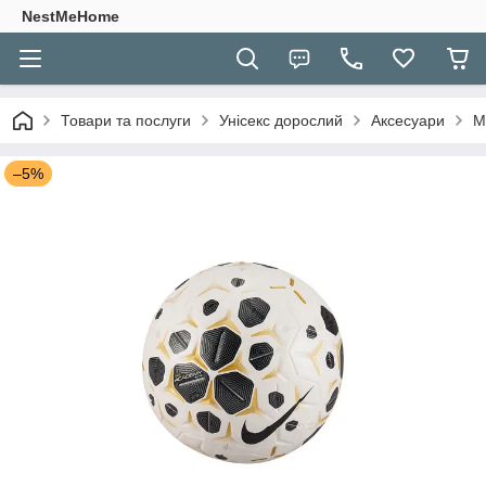
NestMeHome
Товари та послуги
Унісекс дорослий
Аксесуари
М
–5%