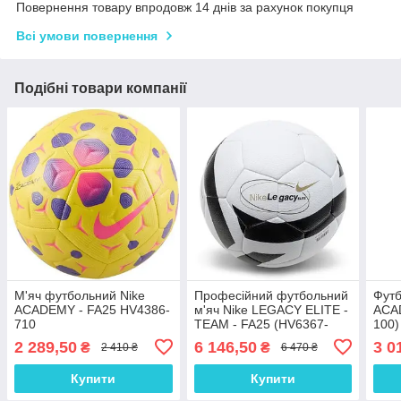
Повернення товару впродовж 14 днів за рахунок покупця
Всі умови повернення
Подібні товари компанії
М'яч футбольний Nike
Професійний футбольний
Футб
ACADEMY - FA25 HV4386-
м'яч Nike LEGACY ELITE -
ACA
710
TEAM - FA25 (HV6367-
100)
100) — ідеальний
конт
2 289,50
6 146,50
3 0
₴
₴
2 410 ₴
6 470 ₴
контроль та точність для
текс
матчів і тренувань
для 
Купити
Купити