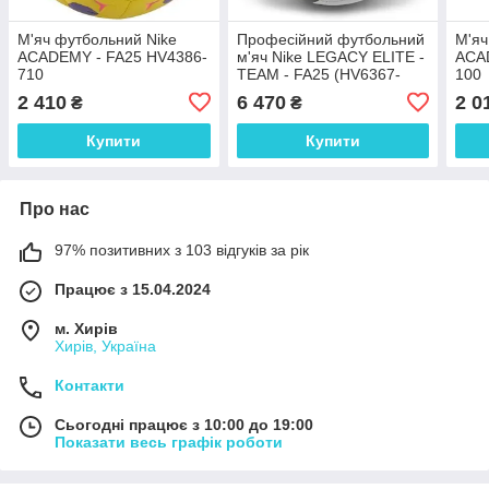
М'яч футбольний Nike
Професійний футбольний
М'яч
ACADEMY - FA25 HV4386-
м'яч Nike LEGACY ELITE -
ACA
710
TEAM - FA25 (HV6367-
100
100) — ідеальний
2 410
6 470
2 0
₴
₴
контроль та точність для
матчів і тренувань
Купити
Купити
Про нас
97% позитивних з 103 відгуків за рік
Працює з 15.04.2024
м. Хирів
Хирів, Україна
Контакти
Сьогодні працює з 10:00 до 19:00
Показати весь графік роботи