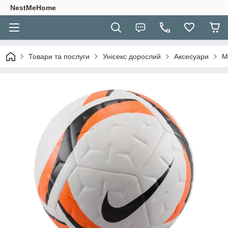
NestMeHome
Товари та послуги
Унісекс дорослий
Аксесуари
М