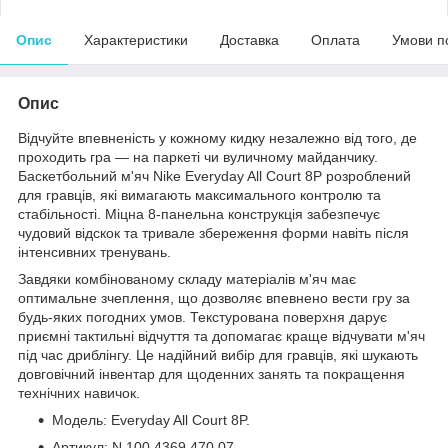
Опис
Характеристики
Доставка
Оплата
Умови п
Опис
Відчуйте впевненість у кожному кидку незалежно від того, де
проходить гра — на паркеті чи вуличному майданчику.
Баскетбольний м'яч Nike Everyday All Court 8P розроблений
для гравців, які вимагають максимального контролю та
стабільності. Міцна 8-панельна конструкція забезпечує
чудовий відскок та тривале збереження форми навіть після
інтенсивних тренувань.
Завдяки комбінованому складу матеріалів м'яч має
оптимальне зчеплення, що дозволяє впевнено вести гру за
будь-яких погодних умов. Текстурована поверхня дарує
приємні тактильні відчуття та допомагає краще відчувати м'яч
під час дриблінгу. Це надійний вибір для гравців, які шукають
довговічний інвентар для щоденних занять та покращення
технічних навичок.
Модель: Everyday All Court 8P.
Артикул: N.100.4369.470.07.