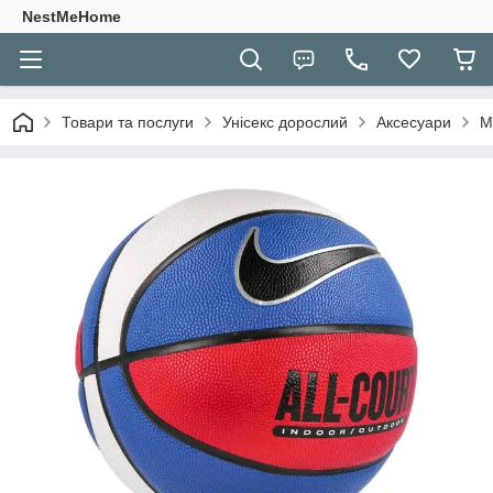
NestMeHome
Товари та послуги
Унісекс дорослий
Аксесуари
М