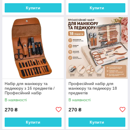
Купити
Купити
Набір для манікюру та
Професійний набір для
педикюру з 16 предметів /
манікюру та педикюру 18
Професійний набір
предметів
інструментів 16 в 1 з
В наявності
В наявності
нержавіючої сталі у футлярі
270
270
₴
₴
Купити
Купити