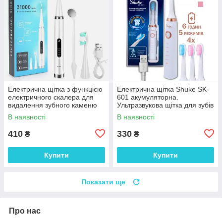
Електрична щітка з функцією
Електрична щітка Shuke SK-
електричного скалера для
601 акумуляторна.
видалення зубного каменю
Ультразвукова щітка для зубів
та відбілювання White
+ 3 насадки White
В наявності
В наявності
410
330
₴
₴
Купити
Купити
Показати ще
Про нас