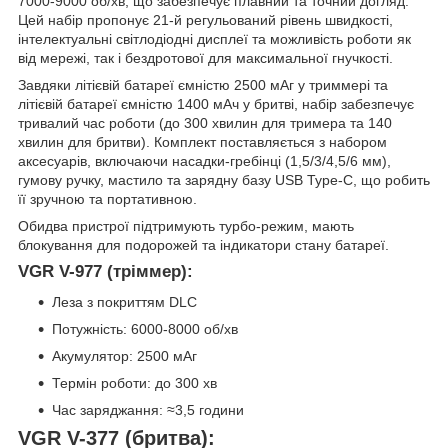
7000-9000 об/хв, що забезпечує плавний та точний догляд.
Цей набір пропонує 21-й регульований рівень швидкості,
інтелектуальні світлодіодні дисплеї та можливість роботи як
від мережі, так і бездротової для максимальної гнучкості.
Завдяки літієвій батареї ємністю 2500 мАг у триммері та
літієвій батареї ємністю 1400 мАч у бритві, набір забезпечує
тривалий час роботи (до 300 хвилин для тримера та 140
хвилин для бритви). Комплект поставляється з набором
аксесуарів, включаючи насадки-гребінці (1,5/3/4,5/6 мм),
гумову ручку, мастило та зарядну базу USB Type-C, що робить
її зручною та портативною.
Обидва пристрої підтримують турбо-режим, мають
блокування для подорожей та індикатори стану батареї.
VGR V-977 (тріммер):
Леза з покриттям DLC
Потужність: 6000-8000 об/хв
Акумулятор: 2500 мАг
Термін роботи: до 300 хв
Час заряджання: ≈3,5 години
VGR V-377 (бритва):