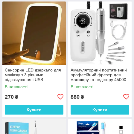
Сенсорне LED дзеркало для
Акумуляторний портативний
макіяжу з 3 рівнями
професійний фрезер для
підсвічування і USB
манікюру та педікюру 45000
зарядкою. Дзеркало для
об/хв 2600 мАч з насадками
В наявності
В наявності
макіяжу
270
880
₴
₴
Купити
Купити