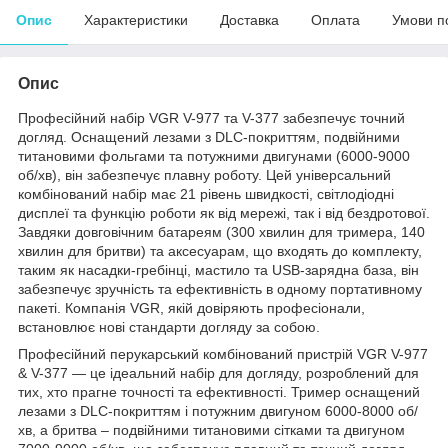
Опис
Характеристики
Доставка
Оплата
Умови п
Опис
Професійний набір VGR V-977 та V-377 забезпечує точний
догляд. Оснащений лезами з DLC-покриттям, подвійними
титановими фольгами та потужними двигунами (6000-9000
об/хв), він забезпечує плавну роботу. Цей універсальний
комбінований набір має 21 рівень швидкості, світлодіодні
дисплеї та функцію роботи як від мережі, так і від бездротової.
Завдяки довговічним батареям (300 хвилин для тримера, 140
хвилин для бритви) та аксесуарам, що входять до комплекту,
таким як насадки-гребінці, мастило та USB-зарядна база, він
забезпечує зручність та ефективність в одному портативному
пакеті. Компанія VGR, якій довіряють професіонали,
встановлює нові стандарти догляду за собою.
Професійний перукарський комбінований пристрій VGR V-977
& V-377 — це ідеальний набір для догляду, розроблений для
тих, хто прагне точності та ефективності. Тример оснащений
лезами з DLC-покриттям і потужним двигуном 6000-8000 об/
хв, а бритва – подвійними титановими сітками та двигуном