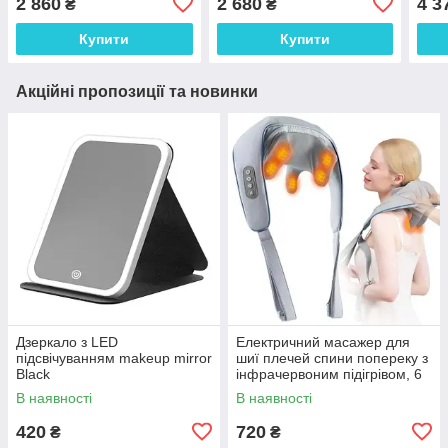
2 860
2 680
4 3
₴
₴
мм
Купити
Купити
Акційні пропозиції та новинки
Дзеркало з LED
Електричний масажер для
підсвічуванням makeup mirror
шиї плечей спини попереку з
Black
інфрачервоним підігрівом, 6
вузлів, електромасажер
В наявності
В наявності
420
720
₴
₴