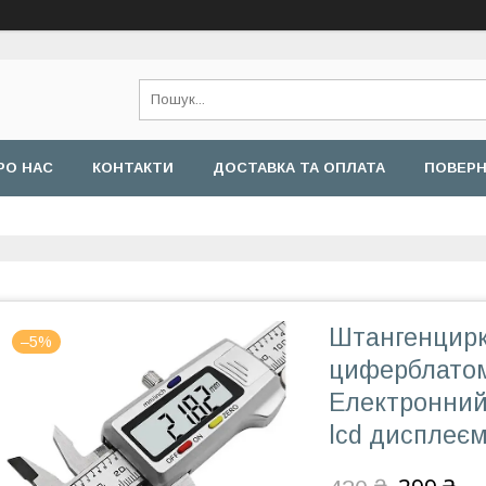
РО НАС
КОНТАКТИ
ДОСТАВКА ТА ОПЛАТА
ПОВЕРН
Штангенцирку
–5%
циферблатом
Електронний
lcd дисплеє