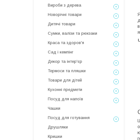
Вироби з дерева
Я
Новорічні товари
д
Дитячі товари
в
я
Сумки, валізи та рюкзаки
Краса та здоров'я
Сад і кемпінг
Декор та інтер'єр
Термоси та пляшки
Товари для дітей
Кухонні предмети
Посуд для напоїв
Чашки
Посуд для готування
Ц
о
Друшляки
ю
Кришки
г