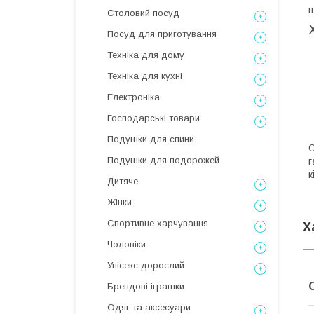
щ
Столовий посуд
Посуд для приготування
Техніка для дому
Техніка для кухні
Електроніка
Господарські товари
Подушки для спини
О
Подушки для подорожей
г
к
Дитяче
Жінки
Спортивне харчування
Х
Чоловіки
Унісекс дорослий
Брендові іграшки
Одяг та аксесуари