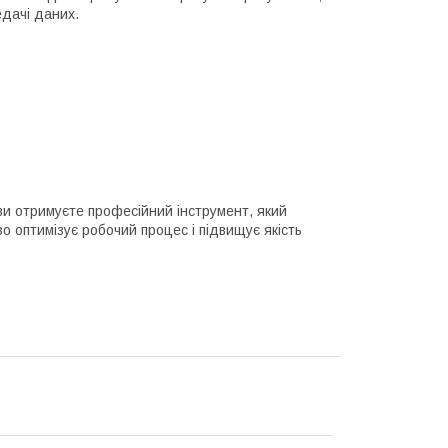
едачі даних.
и отримуєте професійний інструмент, який
во оптимізує робочий процес і підвищує якість