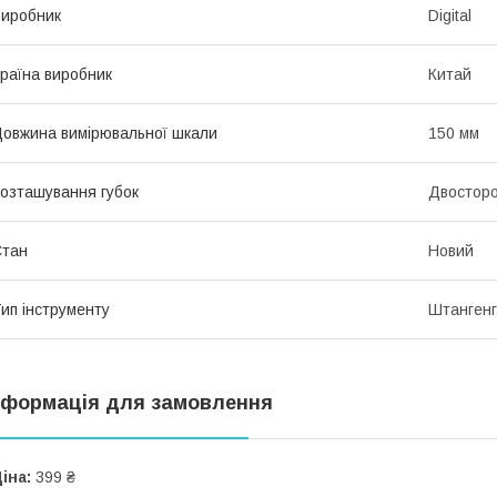
иробник
Digital
раїна виробник
Китай
овжина вимірювальної шкали
150 мм
озташування губок
Двостор
Стан
Новий
ип інструменту
Штангенг
нформація для замовлення
іна:
399 ₴