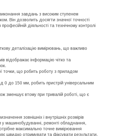
 виконання завдань з високим ступенем
ком. Він дозволить досягти значної точності
 професійній діяльності та технічному контролі
яткову деталізацію вимірювань, що важливо
ів відображає інформацію чітко та
ок.
ї точки, що робить роботу з приладом
ід 0 до 150 мм, робить пристрій універсальним
кож зменшує втому при тривалій роботі, що є
значення зовнішніх і внутрішніх розмірів
том у машинобудуванні, ремонті обладнання,
потрібне максимально точне вимірювання
яє швидко отримувати та фіксувати результати,