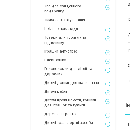
В
Усе для священного,
подарунку
К
Тимчасові татуювання
Шкільне приладдя
Д
Товари для туризму та
відпочинку
Р
Іграшки антистрес
Електроніка
Головоломки для дітей та
дорослих
Т
Дитячі дошки для малювання
Дитячі меблі
Дитячі ігрові намети, кошики
І
для іграшок та кульки
Дерев'яні іграшки
Дитячі транспортні засоби
Ц