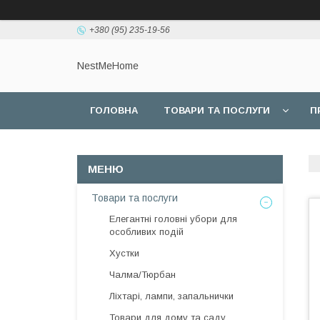
+380 (95) 235-19-56
NestMeHome
ГОЛОВНА
ТОВАРИ ТА ПОСЛУГИ
П
Товари та послуги
Елегантні головні убори для
особливих подій
Хустки
Чалма/Тюрбан
Ліхтарі, лампи, запальнички
Товари для дому та саду