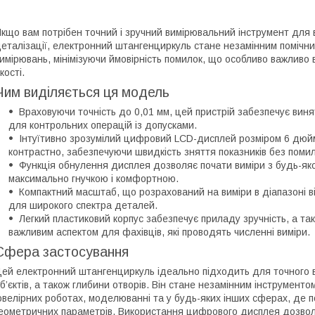
кщо вам потрібен точний і зручний вимірювальний інструмент для
еталізації, електронний штангенциркуль стане незамінним помічни
имірювань, мінімізуючи ймовірність помилок, що особливо важливо в
кості.
Чим виділяється ця модель
Враховуючи точність до 0,01 мм, цей пристрій забезпечує вин
для контрольних операцій із допусками.
Інтуїтивно зрозумілий цифровий LCD-дисплей розміром 6 дюйм
контрастно, забезпечуючи швидкість зняття показників без помил
Функція обнулення дисплея дозволяє почати виміри з будь-яко
максимально гнучкою і комфортною.
Компактний масштаб, що розрахований на виміри в діапазоні в
для широкого спектра деталей.
Легкий пластиковий корпус забезпечує приладу зручність, а та
важливим аспектом для фахівців, які проводять численні виміри.
Сфера застосування
ей електронний штангенциркуль ідеально підходить для точного ви
б’єктів, а також глибини отворів. Він стане незамінним інструмен
велірних роботах, моделюванні та у будь-яких інших сферах, де 
еометричних параметрів. Використання цифрового дисплея дозвол