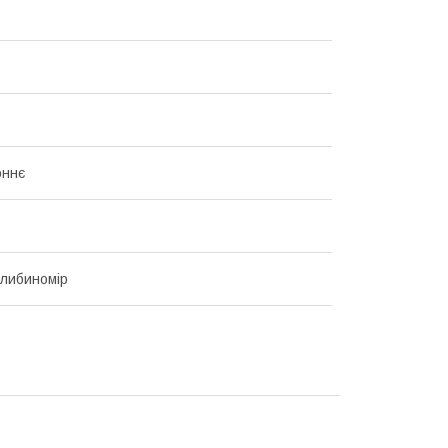
оннє
либиномір