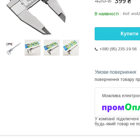
399 ₴
420 ₴
В наявності
Код:
ws4
Купити
+380 (95) 235-19-56
повернення товару п
У компанії підключені
будь-який товар не п