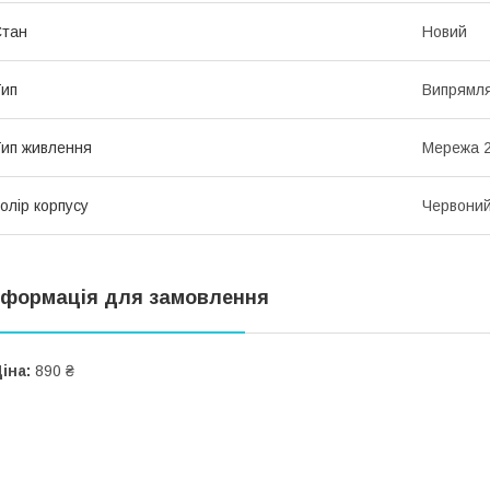
Стан
Новий
ип
Випрямля
ип живлення
Мережа 2
олір корпусу
Червони
нформація для замовлення
іна:
890 ₴