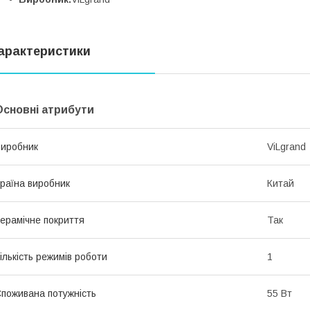
арактеристики
Основні атрибути
иробник
ViLgrand
раїна виробник
Китай
ерамічне покриття
Так
ількість режимів роботи
1
поживана потужність
55 Вт