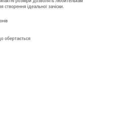
омпактні розміри дозволять любителькам
я створення ідеальної зачіски.
онів
що обертається