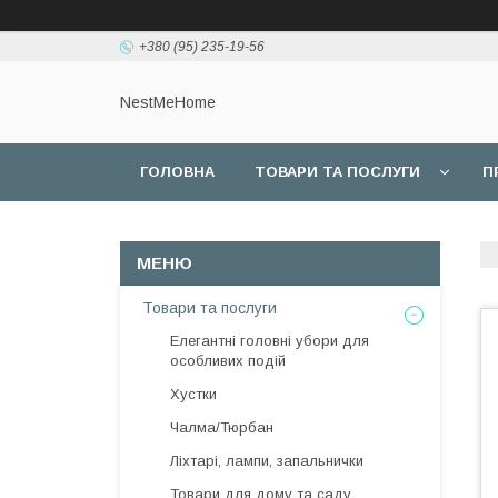
+380 (95) 235-19-56
NestMeHome
ГОЛОВНА
ТОВАРИ ТА ПОСЛУГИ
П
Товари та послуги
Елегантні головні убори для
особливих подій
Хустки
Чалма/Тюрбан
Ліхтарі, лампи, запальнички
Товари для дому та саду