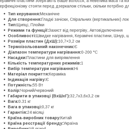
ерамічні пластини зберігають Ваше волосся, а невелика маса та к
ерфекціонізму стояти перед дзеркалом стільки, скільки потрібно дл
Тип керування:
Механічне
Для створення:
Гладкі зачіски, Спіральних (вертикальних) лок
Тип:
Щипці, Плойки
Режими та функції:
Захист від перегріву, Автовідключення
Особливості:
Швидке нагрівання, Керамічні пластини, Шнур, 
Розміри пластин (ДхШ):
10,7×3,2 см
Термоізольований наконечник:
Є
Діапазон температури нагрівання:
0-200 °С
Насадки:
Пластини для випрямлення
Кількість температурних режимів:
1
Вибір температури нагрівання:
Ні
Матеріал покриття:
Кераміка
Індикація нагріву:
Є
Потужність:
55 Вт
Колір:
Чорний/червоний
Габарити в упаковці (ВхШхГ):
32,7х3,6х3,2 см
Вага:
0.31 кг
Вага в упаковці:
0,37 кг
Гарантія:
24 місяці
Країна-виробник товару:
Китай
Країна реєстрації бренду:
Україна
Виробник:
ViLgrand