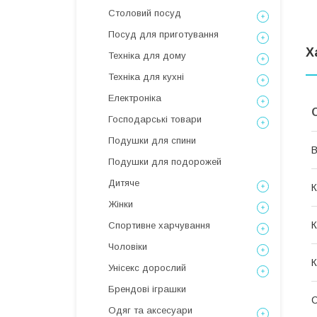
Столовий посуд
Посуд для приготування
Х
Техніка для дому
Техніка для кухні
Електроніка
Господарські товари
Подушки для спини
В
Подушки для подорожей
Дитяче
К
Жінки
К
Спортивне харчування
Чоловіки
К
Унісекс дорослий
Брендові іграшки
С
Одяг та аксесуари