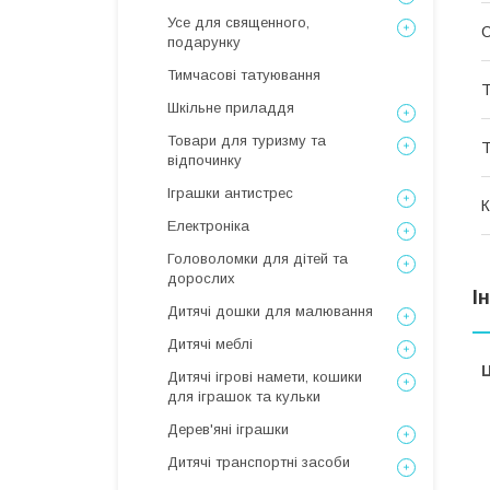
Усе для священного,
подарунку
Тимчасові татуювання
Т
Шкільне приладдя
Товари для туризму та
Т
відпочинку
Іграшки антистрес
К
Електроніка
Головоломки для дітей та
дорослих
І
Дитячі дошки для малювання
Дитячі меблі
Ц
Дитячі ігрові намети, кошики
для іграшок та кульки
Дерев'яні іграшки
Дитячі транспортні засоби