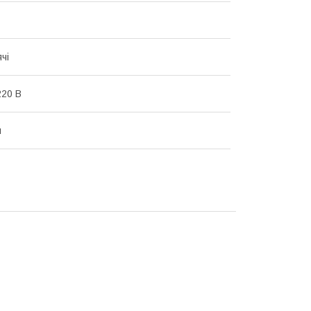
чі
20 В
й