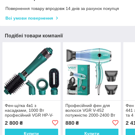
Повернення товару впродовж 14 днів за рахунок покупця
Всі умови повернення
Подібні товари компанії
Фен-щітка 4в1 з
Професійний фен для
Фен 
насадками, 1000 Вт
волосся VGR V-452
441 
професійний VGR HP-V-
потужністю 2000-2400 Вт
та 4
493
та холодним обдуванням,
2 800
880
2 4
₴
₴
Хороший фен для
волосся
Купити
Купити