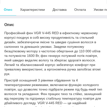
Опис
Характеристики
Доставка
Оплата
Умови п
Опис
Професійний фен VGR V-445 RED в ефектному червоному
корпусі поєднує в собі високу продуктивність та стильний
дизайн, забезпечуючи якісне та швидке сушіння волосся в
салонних та домашніх умовах. Завдяки потужному
безщітковому мотору з частотою обертання до 110 000 об/хв
та потужністю 1600 Вт, фен генерує потужний потік повітря,
який швидко видаляє вологу та зберігає здоров’я волосся.
Легкий та збалансований корпус забезпечує комфорт при
тривалому використанні, а ергономічна ручка запобігає втомі
рук.
Пристрій оснащений 3 рівнями обдування та 4
температурними режимами, включаючи функцію холодного
повітря, що дозволяє точно підібрати режим під будь-який тип
волосся та укладання. Фен працює тихо та стійко, захищений
від перегріву та підтримує стабільну температуру повітря для
дбайливого догляду. VGR V-445 RED — це надійний