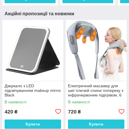
Акційні пропозиції та новинки
Дзеркало з LED
Електричний масажер для
підсвічуванням makeup mirror
шиї плечей спини попереку з
Black
інфрачервоним підігрівом, 6
вузлів, електромасажер
В наявності
В наявності
420
720
₴
₴
Купити
Купити