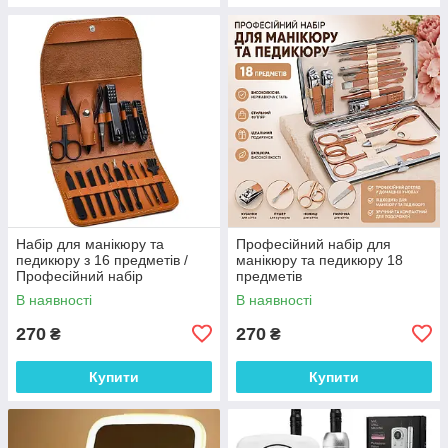
Набір для манікюру та
Професійний набір для
педикюру з 16 предметів /
манікюру та педикюру 18
Професійний набір
предметів
інструментів 16 в 1 з
В наявності
В наявності
нержавіючої сталі у футлярі
270
270
₴
₴
Купити
Купити