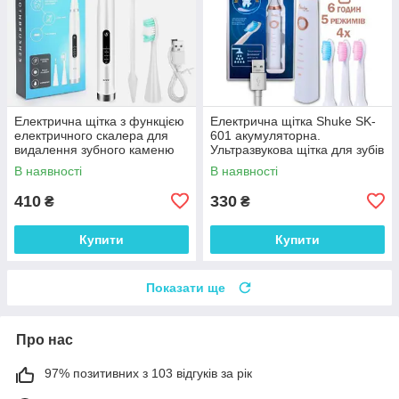
Електрична щітка з функцією
Електрична щітка Shuke SK-
електричного скалера для
601 акумуляторна.
видалення зубного каменю
Ультразвукова щітка для зубів
та відбілювання White
+ 3 насадки White
В наявності
В наявності
410
330
₴
₴
Купити
Купити
Показати ще
Про нас
97% позитивних з 103 відгуків за рік