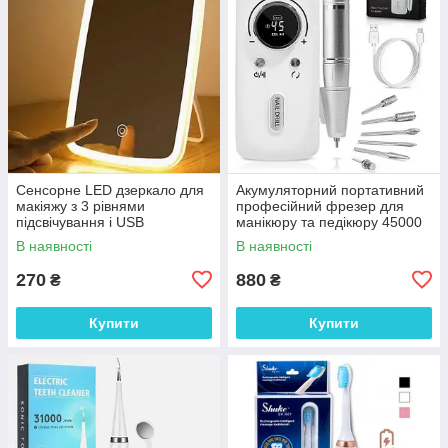
Сенсорне LED дзеркало для
Акумуляторний портативний
макіяжу з 3 рівнями
професійний фрезер для
підсвічування і USB
манікюру та педікюру 45000
зарядкою. Дзеркало для
об/хв 2600 мАч з насадками
В наявності
В наявності
макіяжу
270
880
₴
₴
Купити
Купити