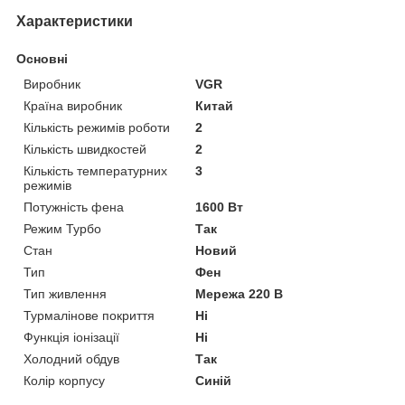
Характеристики
Основні
Виробник
VGR
Країна виробник
Китай
Кількість режимів роботи
2
Кількість швидкостей
2
Кількість температурних
3
режимів
Потужність фена
1600 Вт
Режим Турбо
Так
Стан
Новий
Тип
Фен
Тип живлення
Мережа 220 В
Турмалінове покриття
Ні
Функція іонізації
Ні
Холодний обдув
Так
Колір корпусу
Синій