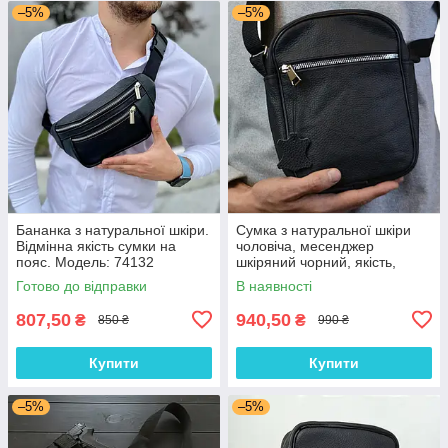
–5%
–5%
Бананка з натуральної шкіри.
Сумка з натуральної шкіри
Відмінна якість сумки на
чоловіча, месенджер
пояс. Модель: 74132
шкіряний чорний, якість,
чоловіча сумка через плече
Готово до відправки
В наявності
807,50
940,50
₴
₴
850 ₴
990 ₴
Купити
Купити
–5%
–5%