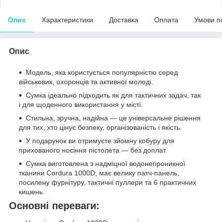
Опис
Характеристики
Доставка
Оплата
Умови п
Опис
Модель, яка користується популярністю серед
військових, охоронців та активної молоді.
Сумка ідеально підходить як для тактичних задач, так
і для щоденного використання у місті.
Стильна, зручна, надійна — це універсальне рішення
для тих, хто цінує безпеку, організованість і якість.
У подарунок ви отримуєте зйомну кобуру для
прихованого носіння пістолета — без доплат.
Сумка виготовлена з надміцної водонепроникної
тканини Cordura 1000D, має велику патч-панель,
посилену фурнітуру, тактичні пуллери та 6 практичних
кишень.
Основні переваги: