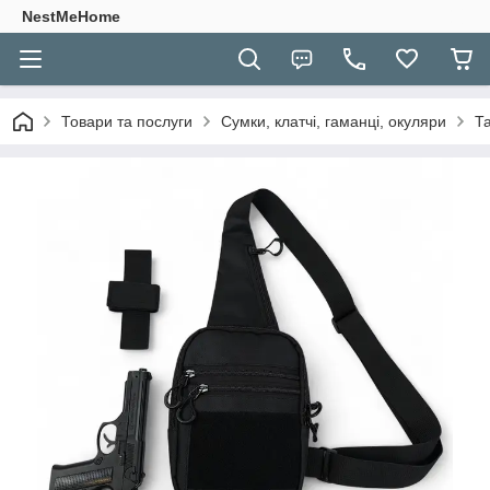
NestMeHome
Товари та послуги
Сумки, клатчі, гаманці, окуляри
Т