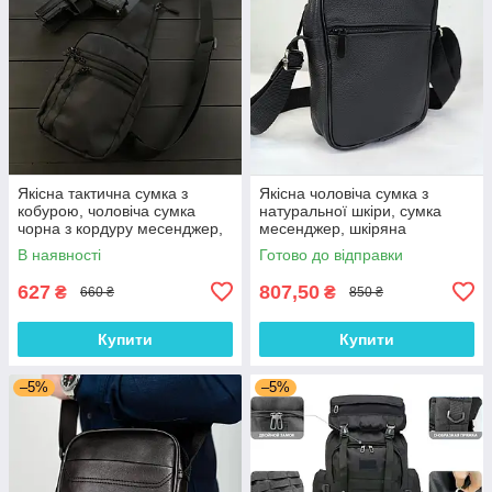
Якісна тактична сумка з
Якісна чоловіча сумка з
кобурою, чоловіча сумка
натуральної шкіри, сумка
чорна з кордуру месенджер,
месенджер, шкіряна
тактичний месенджер
барсетка, сумка через плече
В наявності
Готово до відправки
627
807,50
₴
₴
660 ₴
850 ₴
Купити
Купити
–5%
–5%