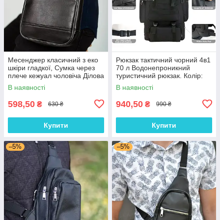
Месенджер класичний з еко
Рюкзак тактичний чорний 4в1
шкіри гладкої, Сумка через
70 л Водонепроникний
плече кежуал чоловіча Ділова
туристичний рюкзак. Колір:
сумка месенджер
чорний
В наявності
В наявності
598,50
940,50
₴
₴
630 ₴
990 ₴
Купити
Купити
–5%
–5%