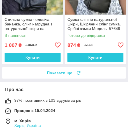
Стильна сумка чоловіча -
Сумка слінг із натуральної
бананка, слінг нагрудна з
шкіри, Шкіряний слінг сумка.
натуральної шкіри на
Срібні замки Модель: 57649
блискавці чорна
В наявності
Готово до відправки
1 007
874
₴
₴
1 060 ₴
920 ₴
Купити
Купити
Показати ще
Про нас
97% позитивних з 103 відгуків за рік
Працює з 15.04.2024
м. Хирів
Хирів, Україна