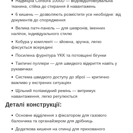
Надміцна Cordura 1000D — водовідштовхувальна
тканина, стійка до стирання й навантажень
6 кишень — дозволяють розмістити усе необхідне: від
документів до спорядження
Велика патч-панель — для шевронів, іменних
наліпок, індивідуального стилю
Кобура у комплекті — зйомна, зручна, легко
фіксується всередині
Посилена фурнітура YKK та потовщені бігунки
Тактичні пуллери — для швидкого відкриття навіть у
рукавичках
Система швидкого доступу до зброї — критично
важливо у екстрених ситуаціях
Щільний поліамідний ремінь — витримує
навантаження, легко регулюється
Деталі конструкції:
Основне відділення з фіксатором для газового
балончика та органайзером для дрібниць
Додаткова кишеня на спинці для прихованого