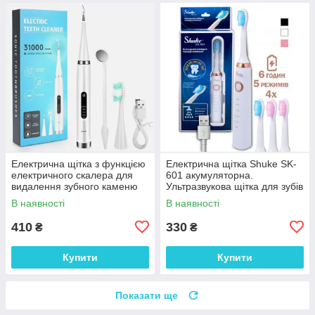
Електрична щітка з функцією
Електрична щітка Shuke SK-
електричного скалера для
601 акумуляторна.
видалення зубного каменю
Ультразвукова щітка для зубів
та відбілювання White
+ 3 насадки White
В наявності
В наявності
410
330
₴
₴
Купити
Купити
Показати ще