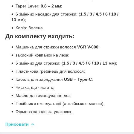
Taper Lever:
0.8 – 2 мм;
6 змінних насадок для стрижки: (
1.5 / 3 / 4.5 / 6 / 10 /
13 мм
);
Колір: Зелена.
До комплекту входить:
Машинка для стрижки волосся
VGR V-600
;
захисний ковпачок на леза;
6 змінних для стрижки: (
1.5 / 3 / 4.5 / 6 / 10 / 13 мм
);
Пластикова гребінець для волосся;
Кабель для заряджання
USB – Type-C
;
Чистка, що чистить;
Масло для змащування лез;
Посібник з експлуатації (англійською мовою);
Фірмова заводська упаковка.
Приховати