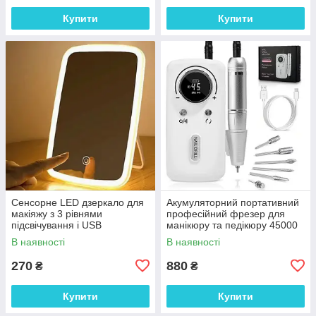
Купити
Купити
Сенсорне LED дзеркало для
Акумуляторний портативний
макіяжу з 3 рівнями
професійний фрезер для
підсвічування і USB
манікюру та педікюру 45000
зарядкою. Дзеркало для
об/хв 2600 мАч з насадками
В наявності
В наявності
макіяжу
270
880
₴
₴
Купити
Купити