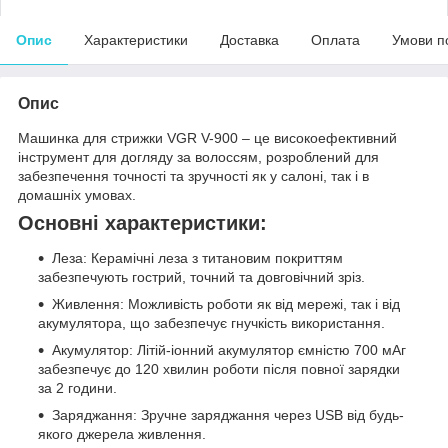
Опис
Характеристики
Доставка
Оплата
Умови п
Опис
Машинка для стрижки VGR V-900 – це високоефективний
інструмент для догляду за волоссям, розроблений для
забезпечення точності та зручності як у салоні, так і в
домашніх умовах.
Основні характеристики:
Леза: Керамічні леза з титановим покриттям
забезпечують гострий, точний та довговічний зріз.
Живлення: Можливість роботи як від мережі, так і від
акумулятора, що забезпечує гнучкість використання.
Акумулятор: Літій-іонний акумулятор ємністю 700 мАг
забезпечує до 120 хвилин роботи після повної зарядки
за 2 години.
Заряджання: Зручне заряджання через USB від будь-
якого джерела живлення.