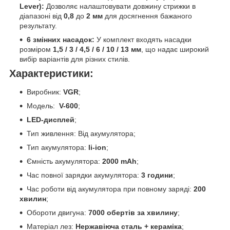
Lever):
Дозволяє налаштовувати довжину стрижки в
діапазоні від
0,8
до
2 мм
для досягнення бажаного
результату.
6 змінних насадок:
У комплект входять насадки
розміром
1,5 / 3 / 4,5 / 6 / 10 / 13 мм
, що надає широкий
вибір варіантів для різних стилів.
Характеристики:
Виробник:
VGR
;
Модель:
V-600
;
LED-дисплей
;
Тип живлення: Від акумулятора;
Тип акумулятора:
li-ion
;
Ємність акумулятора:
2000 mAh
;
Час повної зарядки акумулятора:
3 години
;
Час роботи від акумулятора при повному заряді:
200
хвилин
;
Обороти двигуна:
7000 обертів за хвилину
;
Матеріал лез:
Нержавіюча сталь + кераміка
;