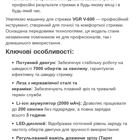
професійні результати стрижки в будь-якому місці і в
будь-який час.
Уявляємо машинку для стрижки
VGR V-600
— професійний
інструмент, створений для точної та комфортної стрижки.
Оснащена передовими технологіями, ця модель стане
незамінним помічником як для професіоналів, так і
домашнього використання.
Ключові особливості:
Потужний двигун:
Забезпечує стабільну роботу на
швидкості
7000 обертів за хвилину
, гарантуючи
ефективну та швидку стрижку.
Леза з нержавіючої сталі та
кераміки:
Забезпечують плавний зріз та тривалий
термін служби.
Li-ion акумулятор (2000 мАч):
Дозволяє працювати
до
200 хвилин
без підзарядки, а повна зарядка
всього
3 години
.
LED-дисплей:
Відображає поточний рівень заряду та
частоту обертів двигуна для зручності використання.
Регульований важіль довжини зрізу (Taper