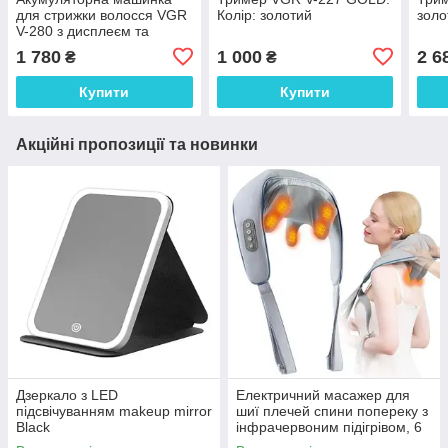
для стрижки волосся VGR
Колір: золотий
золо
V-280 з дисплеєм та
насадками якісна. Колір:
1 780
1 000
2 6
₴
₴
золотий
Купити
Купити
Акційні пропозиції та новинки
Дзеркало з LED
Електричний масажер для
підсвічуванням makeup mirror
шиї плечей спини попереку з
Black
інфрачервоним підігрівом, 6
вузлів, електромасажер