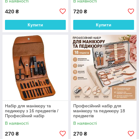
В наявності
В наявності
420
720
₴
₴
Купити
Купити
Набір для манікюру та
Професійний набір для
педикюру з 16 предметів /
манікюру та педикюру 18
Професійний набір
предметів
інструментів 16 в 1 з
В наявності
В наявності
нержавіючої сталі у футлярі
270
270
₴
₴