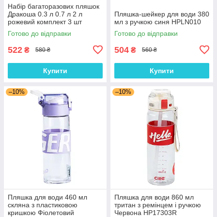
Набір багаторазових пляшок
Дракоша 0.3 л 0.7 л 2 л
Пляшка-шейкер для води 380
рожевий комплект 3 шт
мл з ручкою синя HPLN010
Готово до відправки
Готово до відправки
522
504
₴
₴
580 ₴
560 ₴
Купити
Купити
–10%
–10%
Пляшка для води 460 мл
Пляшка для води 860 мл
скляна з пластиковою
тритан з ремінцем і ручкою
кришкою Фіолетовий
Червона HP17303R