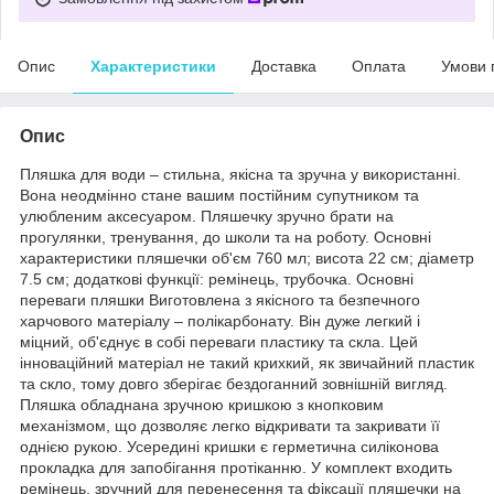
Опис
Характеристики
Доставка
Оплата
Умови 
Опис
Пляшка для води – стильна, якісна та зручна у використанні.
Вона неодмінно стане вашим постійним супутником та
улюбленим аксесуаром. Пляшечку зручно брати на
прогулянки, тренування, до школи та на роботу. Основні
характеристики пляшечки об'єм 760 мл; висота 22 см; діаметр
7.5 см; додаткові функції: ремінець, трубочка. Основні
переваги пляшки Виготовлена з якісного та безпечного
харчового матеріалу – полікарбонату. Він дуже легкий і
міцний, об'єднує в собі переваги пластику та скла. Цей
інноваційний матеріал не такий крихкий, як звичайний пластик
та скло, тому довго зберігає бездоганний зовнішній вигляд.
Пляшка обладнана зручною кришкою з кнопковим
механізмом, що дозволяє легко відкривати та закривати її
однією рукою. Усередині кришки є герметична силіконова
прокладка для запобігання протіканню. У комплект входить
ремінець, зручний для перенесення та фіксації пляшечки на