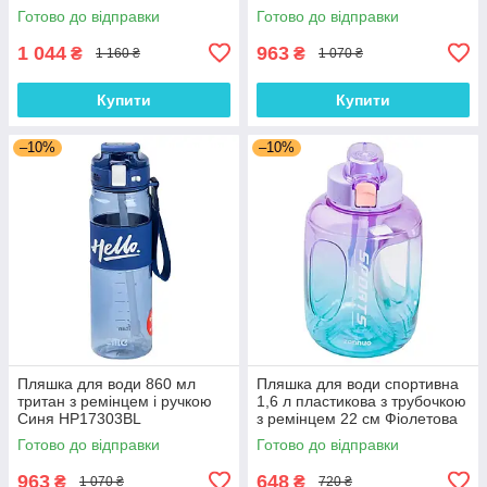
HP17299V
Готово до відправки
Готово до відправки
1 044
963
₴
₴
1 160 ₴
1 070 ₴
Купити
Купити
–10%
–10%
Пляшка для води 860 мл
Пляшка для води спортивна
тритан з ремінцем і ручкою
1,6 л пластикова з трубочкою
Синя HP17303BL
з ремінцем 22 см Фіолетова
HP-14-35V
Готово до відправки
Готово до відправки
963
648
₴
₴
1 070 ₴
720 ₴