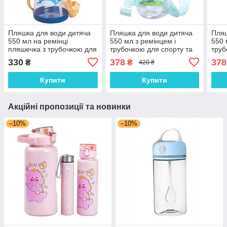
Пляшка для води дитяча
Пляшка для води дитяча
Пляш
550 мл на ремінці
550 мл з ремінцем і
550 
пляшечка з трубочкою для
трубочкою для спорту та
труб
спорту та школи Синя HP-
школи 20 см Зелена HP-
школ
330
378
378
₴
₴
420 ₴
14-44BL
14-45GR
45B
Купити
Купити
Акційні пропозиції та новинки
–10%
–10%