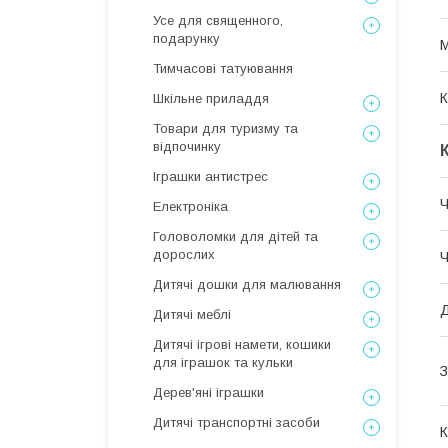
Усе для священного,
подарунку
М
Тимчасові татуювання
К
Шкільне приладдя
Товари для туризму та
відпочинку
Іграшки антистрес
Ч
Електроніка
Головоломки для дітей та
дорослих
Ч
Дитячі дошки для малювання
Д
Дитячі меблі
Дитячі ігрові намети, кошики
для іграшок та кульки
З
Дерев'яні іграшки
Дитячі транспортні засоби
К