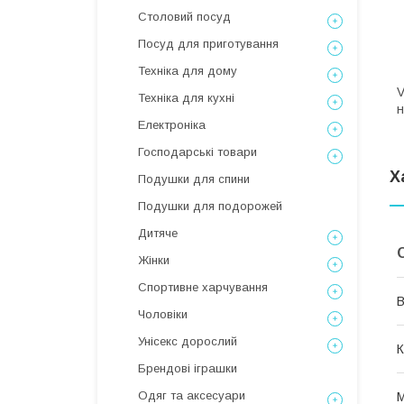
Столовий посуд
Посуд для приготування
Техніка для дому
V
Техніка для кухні
н
Електроніка
Господарські товари
Х
Подушки для спини
Подушки для подорожей
Дитяче
Жінки
Спортивне харчування
В
Чоловіки
Унісекс дорослий
К
Брендові іграшки
Одяг та аксесуари
М