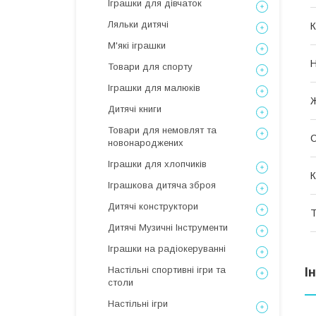
Іграшки для дівчаток
Ляльки дитячі
К
М'які іграшки
Товари для спорту
Іграшки для малюків
Дитячі книги
Товари для немовлят та
С
новонароджених
Іграшки для хлопчиків
К
Іграшкова дитяча зброя
Дитячі конструктори
Т
Дитячі Музичні Інструменти
Іграшки на радіокеруванні
Настільні спортивні ігри та
І
столи
Настільні ігри