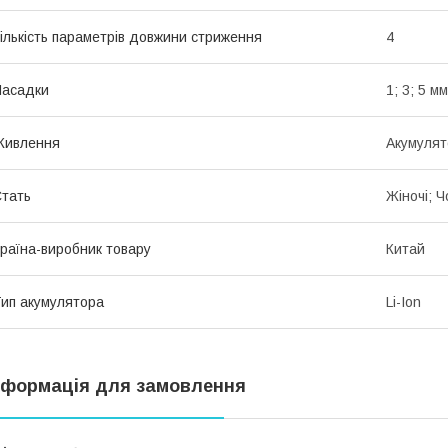
ількість параметрів довжини стриження
4
Насадки
1; 3; 5 мм
Живлення
Акумулят
тать
Жіночі; Ч
раїна-виробник товару
Китай
ип акумулятора
Li-Ion
нформація для замовлення