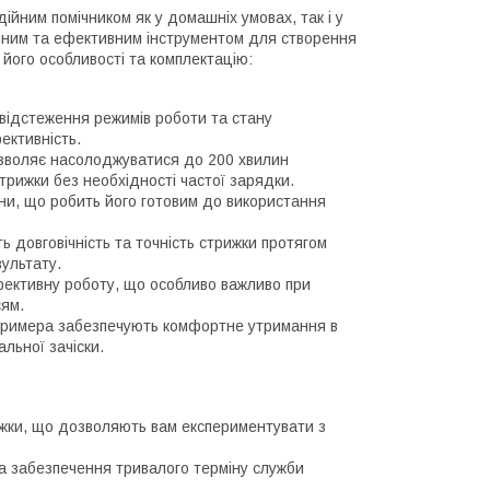
йним помічником як у домашніх умовах, так і у
учним та ефективним інструментом для створення
його особливості та комплектацію:
відстеження режимів роботи та стану
ективність.
зволяє насолоджуватися до 200 хвилин
трижки без необхідності частої зарядки.
ни, що робить його готовим до використання
ь довговічність та точність стрижки протягом
зультату.
фективну роботу, що особливо важливо при
сям.
тримера забезпечують комфортне утримання в
льної зачіски.
ижки, що дозволяють вам експериментувати з
а забезпечення тривалого терміну служби