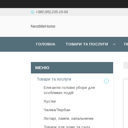
+380 (95) 235-19-56
NestMeHome
ГОЛОВНА
ТОВАРИ ТА ПОСЛУГИ
П
Товари та послуги
Елегантні головні убори для
особливих подій
Хустки
Чалма/Тюрбан
Ліхтарі, лампи, запальнички
Товари для дому та саду