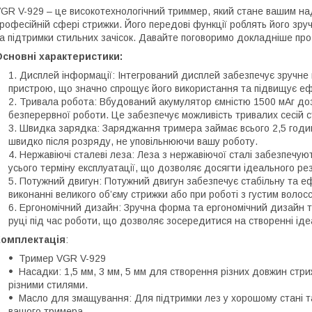
GR V-929 – це високотехнологічний триммер, який стане вашим наді
рофесійній сфері стрижки. Його передові функції роблять його зр
а підтримки стильних зачісок. Давайте поговоримо докладніше про 
сновні характеристики:
Дисплей інформації: Інтегрований дисплей забезпечує зручне 
пристрою, що значно спрощує його використання та підвищує еф
Тривала робота: Вбудований акумулятор ємністю 1500 мАг до
безперервної роботи. Це забезпечує можливість тривалих сесій с
Швидка зарядка: Заряджання тримера займає всього 2,5 годи
швидко після розряду, не уповільнюючи вашу роботу.
Нержавіючі сталеві леза: Леза з нержавіючої сталі забезпечуют
усього терміну експлуатації, що дозволяє досягти ідеального ре
Потужний двигун: Потужний двигун забезпечує стабільну та е
виконанні великого об’єму стрижки або при роботі з густим волос
Ергономічний дизайн: Зручна форма та ергономічний дизайн 
руці під час роботи, що дозволяє зосередитися на створенні ідеа
Комплектація
:
Тример VGR V-929
Насадки: 1,5 мм, 3 мм, 5 мм для створення різних довжин стр
різними стилями.
Масло для змащування: Для підтримки лез у хорошому стані т
вашого тримера.