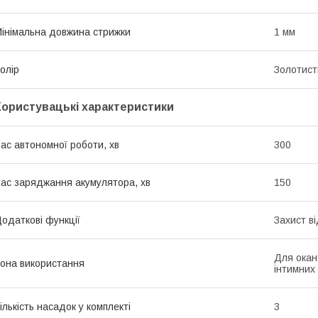
інімальна довжина стрижки
1 мм
олір
Золотист
Користувацькі характеристики
ас автономної роботи, хв
300
ас заряджання акумулятора, хв
150
одаткові функції
Захист в
Для окан
она використання
інтимних 
ількість насадок у комплекті
3