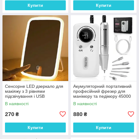
Купити
Купити
Сенсорне LED дзеркало для
Акумуляторний портативний
макіяжу з 3 рівнями
професійний фрезер для
підсвічування і USB
манікюру та педікюру 45000
зарядкою. Дзеркало для
об/хв 2600 мАч з насадками
В наявності
В наявності
макіяжу
270
880
₴
₴
Купити
Купити