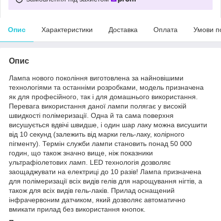
Опис
Характеристики
Доставка
Оплата
Умови п
Опис
Лампа нового покоління виготовлена за найновішими
технологіями та останніми розробками, модель призначена
як для професійного, так і для домашнього використання.
Перевага використання даної лампи полягає у високій
швидкості полімеризації. Одна й та сама поверхня
висушується вдвічі швидше, і один шар лаку можна висушити
від 10 секунд (залежить від марки гель-лаку, колірного
пігменту). Термін служби лампи становить понад 50 000
годин, що також значно вище, ніж показники
ультрафіолетових ламп. LED технологія дозволяє
заощаджувати на електриці до 10 разів! Лампа призначена
для полімеризації всіх видів гелів для нарощування нігтів, а
також для всіх видів гель-лаків. Прилад оснащений
інфрачервоним датчиком, який дозволяє автоматично
вмикати прилад без використання кнопок.