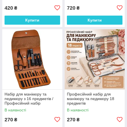
420
720
₴
₴
Купити
Купити
Набір для манікюру та
Професійний набір для
педикюру з 16 предметів /
манікюру та педикюру 18
Професійний набір
предметів
інструментів 16 в 1 з
В наявності
В наявності
нержавіючої сталі у футлярі
270
270
₴
₴