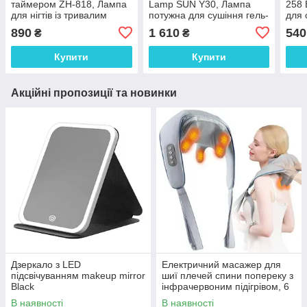
таймером ZH-818, Лампа
Lamp SUN Y30, Лампа
258 
для нігтів із тривалим
потужна для сушіння гель-
для 
терміном служби. Колір:
лаку, Світлодіодне світло
буди
890
1 610
540
₴
₴
рожевий
для нігтів
ламп
лаку
Купити
Купити
Акційні пропозиції та новинки
Дзеркало з LED
Електричний масажер для
підсвічуванням makeup mirror
шиї плечей спини попереку з
Black
інфрачервоним підігрівом, 6
вузлів, електромасажер
В наявності
В наявності