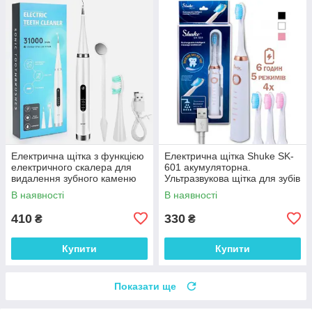
Електрична щітка з функцією
Електрична щітка Shuke SK-
електричного скалера для
601 акумуляторна.
видалення зубного каменю
Ультразвукова щітка для зубів
та відбілювання White
+ 3 насадки White
В наявності
В наявності
410
330
₴
₴
Купити
Купити
Показати ще