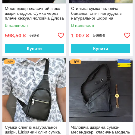
Месенджер класичний з еко
Стильна сумка чоловіча -
шкіри гладкої, Сумка через
бананка, слінг нагрудна з
плече кежуал чоловіча Ділова
натуральної шкіри на
сумка месенджер
блискавці чорна
В наявності
В наявності
598,50
1 007
₴
₴
630 ₴
1 060 ₴
Купити
Купити
–5%
–5%
Сумка слінг із натуральної
Чоловіча шкіряна сумка-
шкіри, Шкіряний слінг сумка.
месенджер: класична модель