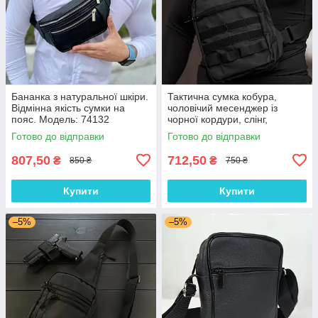
Бананка з натуральної шкіри.
Тактична сумка кобура,
Відмінна якість сумки на
чоловічий месенджер із
пояс. Модель: 74132
чорної кордури, слінг,
Чоловіча сумка кроссбоді,
Готово до відправки
Готово до відправки
Сумка для міста
807,50
712,50
₴
₴
850 ₴
750 ₴
Купити
Купити
–5%
–5%