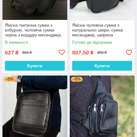
Якісна тактична сумка з
Якісна чоловіча сумка з
кобурою, чоловіча сумка
натуральної шкіри, сумка
чорна з кордуру месенджер,
месенджер, шкіряна
тактичний месенджер
барсетка, сумка через плече
В наявності
Готово до відправки
627
807,50
₴
₴
660 ₴
850 ₴
Купити
Купити
–5%
–5%