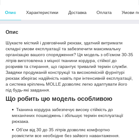
Опис
Характеристики
Доставка
Оплата
Умови п
Опис
Шукаєте місткий і довговічний рюкзак, здатний витримати
складні умови експлуатації та забезпечити максимальну
організацію вашого спорядження? Ця модель з об’ємом 30-35
літрів виготовлена з міцної тканини кордура, стійкої до
розривів та стирання, що гарантує тривалий термін служби.
Завдяки продуманій конструкції та високоякісній фурнітурі
рюкзак зберігає надійність навіть при інтенсивній експлуатації,
а система кріплень MOLLE дозволяє легко адаптувати його
під будь-які завдання.
Що робить цю модель особливою
Тканина кордура забезпечує високу стійкість до
механічних пошкоджень і збільшує термін експлуатації
рюкзака.
Об’єм від 30 до 35 літрів дозволяє комфортно
розмістити все необхідне без зайвого навантаження.