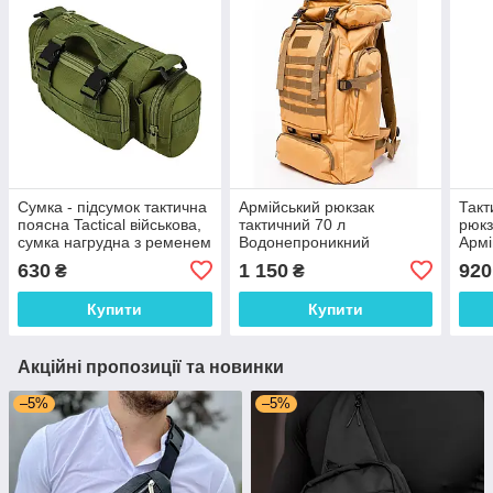
Сумка - підсумок тактична
Армійський рюкзак
Такт
поясна Tactical військова,
тактичний 70 л
рюкз
сумка нагрудна з ременем
Водонепроникний
Армі
на плече 5 літрів кордура
туристичний рюкзак.
чоло
630
1 150
920
₴
₴
хакі
Колір: койот
війс
армі
Купити
Купити
Акційні пропозиції та новинки
–5%
–5%